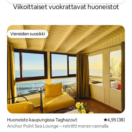
Viikoittaiset vuokrattavat huoneistot
Vieraiden suosikki
Vieraiden suosikki
Huoneisto kaupungissa Taghazout
Keskimääräine
4,95 (38)
Anchor Point Sea Lounge – retriitti meren rannalla