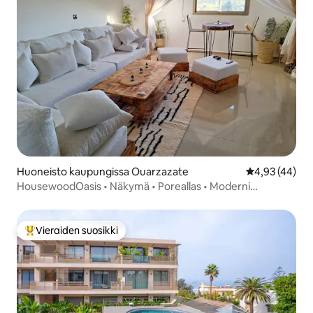
Huoneisto kaupungissa Ouarzazate
Keskimääräine
4,93 (44)
HousewoodOasis • Näkymä • Poreallas • Moderni
mukavuus
Vieraiden suosikki
Vieraiden suosikkien parhaimmistoa