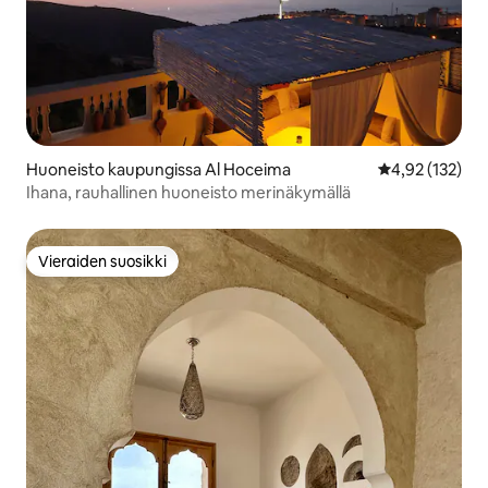
Huoneisto kaupungissa Al Hoceima
Keskimääräinen
4,92 (132)
Ihana, rauhallinen huoneisto merinäkymällä
Vieraiden suosikki
Vieraiden suosikki