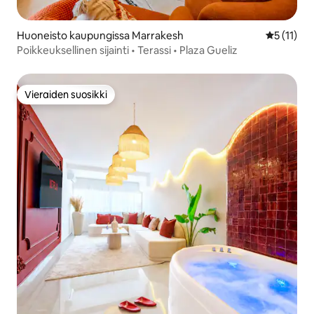
Huoneisto kaupungissa Marrakesh
Keskimäärä
5 (11)
Poikkeuksellinen sijainti • Terassi • Plaza Gueliz
Vieraiden suosikki
Vieraiden suosikki