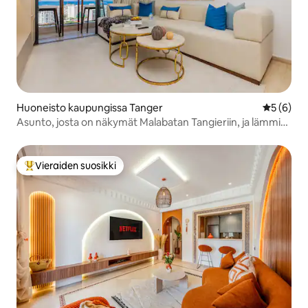
Huoneisto kaupungissa Tanger
Keskimäär
5 (6)
Asunto, josta on näkymät Malabatan Tangieriin, ja lämmin
poreamme
Vieraiden suosikki
Vieraiden suosikkien parhaimmistoa