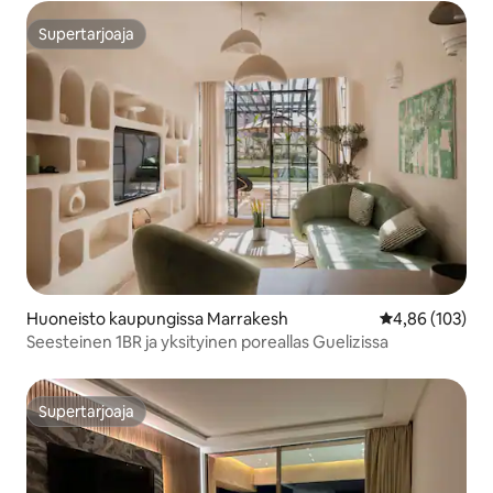
Supertarjoaja
Supertarjoaja
Huoneisto kaupungissa Marrakesh
Keskimääräinen
4,86 (103)
Seesteinen 1BR ja yksityinen poreallas Guelizissa
Supertarjoaja
Supertarjoaja