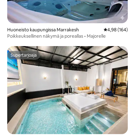
Huoneisto kaupungissa Marrakesh
Keskimääräinen
4,98 (164)
Poikkeuksellinen näkymä ja poreallas • Majorelle
Supertarjoaja
Supertarjoaja