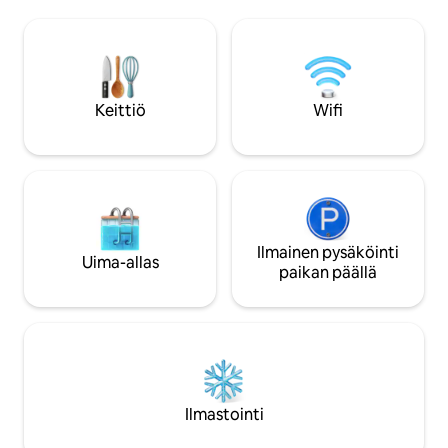
lomakohteen. Vieraat voivat nauttia
on puutarhanäkym
lähes 360 asteen näkymistä, jotka ovat
kotiteatterityylin
täydellisiä henkeäsalpaavien
parveke, jolta on 
auringonnousujen ja -laskujen katseluun.
moskeijaan, täysin 
Tämä huoneisto lupaa todella
oma työtila. Täyde
poikkeuksellisen majoittumisen, jossa
hetkiin, olipa kys
Keittiö
Wifi
moderni mukavuus yhdistyy vertaansa
tai pidempi majoi
vailla oleviin näkymiin Essaouiran
vilkkaaseen kaupunkimaisemaan.
Ilmainen pysäköinti
Uima-allas
paikan päällä
Ilmastointi