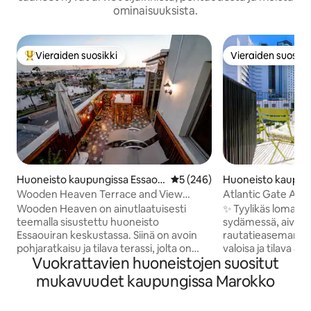
ominaisuuksista.
Vieraiden suosikki
Vieraiden suosikk
Vieraiden suosikkien parhaimmistoa
Vieraiden suosikk
Huoneisto kaupungissa Essaou
Keskimääräinen arvio 5/5, 24
5 (246)
Huoneisto kaupun
ira
ablanca
Wooden Heaven Terrace and View
Atlantic Gate Apar
Essaouiran keskustassa
Wooden Heaven on ainutlaatuisesti
✨ Tyylikäs lomak
teemalla sisustettu huoneisto
sydämessä, aivan 
Essaouiran keskustassa. Siinä on avoin
rautatieaseman v
pohjaratkaisu ja tilava terassi, jolta on
valoisa ja tilava 8
Vuokrattavien huoneistojen suositut
upeat panoraamanäkymät koko
kaiken mukavuuden
kaupunkiin. Sisustus on
täydelliseen majoi
mukavuudet kaupungissa Marokko
puupainotteinen, ja se huokuu lämpöä ja
mahtuu mukavasti j
viehätystä tarjoten rauhallisen
on 2 rauhallista m