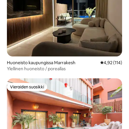
Huoneisto kaupungissa Marrakesh
Keskimääräinen
4,92 (114)
Ylellinen huoneisto / poreallas
Vieraiden suosikki
Vieraiden suosikki