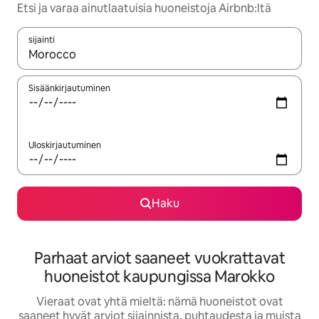
Etsi ja varaa ainutlaatuisia huoneistoja Airbnb:ltä
sijainti
Kun tulokset ovat saatavilla, navigoi ylös- ja alas-nuolinäppäimi
Sisäänkirjautuminen
Uloskirjautuminen
Haku
Parhaat arviot saaneet vuokrattavat
huoneistot kaupungissa Marokko
Vieraat ovat yhtä mieltä: nämä huoneistot ovat
saaneet hyvät arviot sijainnista, puhtaudesta ja muista