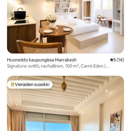
Huoneisto kaupungissa Marrakesh
Keskimäärä
5 (14)
Signature-sviitti, rauhallinen, 100 m², Carré Eden |
Collection
Vieraiden suosikki
Vieraiden suosikkien parhaimmistoa