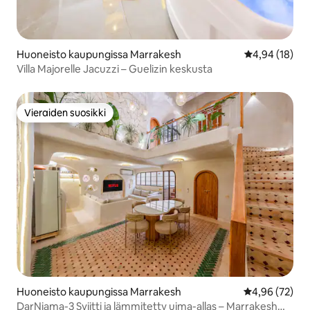
Huoneisto kaupungissa Marrakesh
Keskimääräine
4,94 (18)
Villa Majorelle Jacuzzi – Guelizin keskusta
Vieraiden suosikki
Vieraiden suosikki
Huoneisto kaupungissa Marrakesh
Keskimääräine
4,96 (72)
DarNiama-3 Sviitti ja lämmitetty uima-allas – Marrakesh