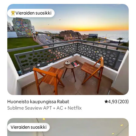
Vieraiden suosikki
Vieraiden suosikkien parhaimmistoa
Huoneisto kaupungissa Rabat
Keskimääräinen
4,93 (203)
Sublime Seaview APT + AC + Netflix
Vieraiden suosikki
Vieraiden suosikki