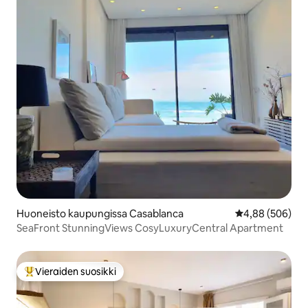
Huoneisto kaupungissa Casablanca
Keskimääräinen
4,88 (506)
SeaFront StunningViews CosyLuxuryCentral Apartment
Vieraiden suosikki
Vieraiden suosikkien parhaimmistoa