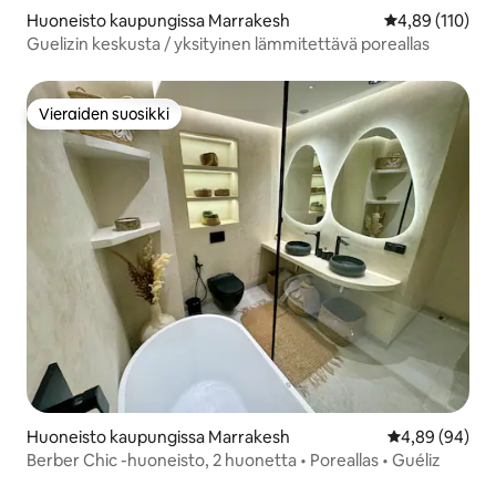
Huoneisto kaupungissa Marrakesh
Keskimääräinen
4,89 (110)
Guelizin keskusta / yksityinen lämmitettävä poreallas
Vieraiden suosikki
Vieraiden suosikki
Huoneisto kaupungissa Marrakesh
Keskimääräine
4,89 (94)
Berber Chic -huoneisto, 2 huonetta • Poreallas • Guéliz