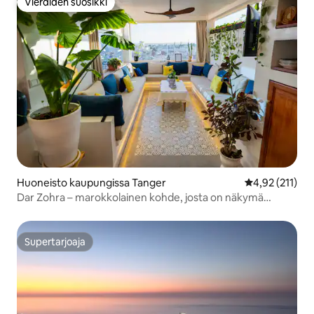
Vieraiden suosikki
Vieraiden suosikki
Huoneisto kaupungissa Tanger
Keskimääräinen
4,92 (211)
Dar Zohra – marokkolainen kohde, josta on näkymä
kaupunkiin ja terassi
Supertarjoaja
Supertarjoaja