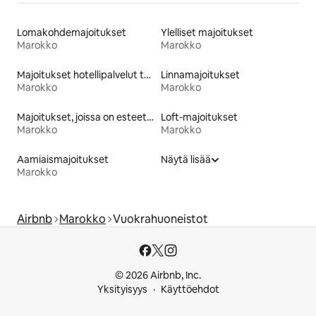
Lomakohdemajoitukset
Ylelliset majoitukset
Marokko
Marokko
Majoitukset hotellipalvelut tarjoavissa huoneistoissa
Linnamajoitukset
Marokko
Marokko
Majoitukset, joissa on esteetön vuode
Loft-majoitukset
Marokko
Marokko
Aamiaismajoitukset
Näytä lisää
Marokko
Airbnb
Marokko
Vuokrahuoneistot
© 2026 Airbnb, Inc.
Yksityisyys
Käyttöehdot