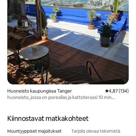
Huoneisto kaupungissa Tanger
Keskimääräinen
4,87 (134)
huoneisto, jossa on poreallas ja kattoterassi 10 min
Medinaan
Kiinnostavat matkakohteet
Muuntyyppiset majoitukset
Tarjolla olevaa tekemistä