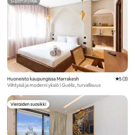
Supertarjoaja
Supertarjoaja
Huoneisto kaupungissa Marrakesh
Keskimäär
5 (3)
Viihtyisä ja moderni yksiö | Guéliz, turvallisuus
Vieraiden suosikki
Vieraiden suosikki