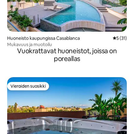
Huoneisto kaupungissa Casablanca
Keskimäärä
5 (31)
Mukavuus ja muotoilu
Vuokrattavat huoneistot, joissa on
poreallas
Vieraiden suosikki
Vieraiden suosikki