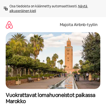
Jätä
Osa tiedoista on käännetty automaattisesti. 
Näytä 
sisältö
alkuperäinen kieli
väliin
Majoita Airbnb-tyyliin
Vuokrattavat lomahuoneistot paikassa
Marokko