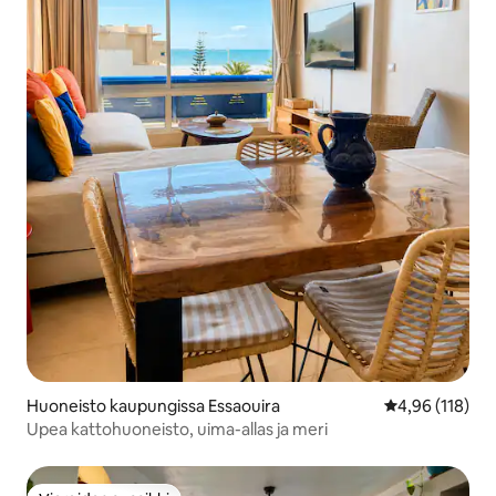
Huoneisto kaupungissa Essaouira
Keskimääräinen
4,96 (118)
Upea kattohuoneisto, uima-allas ja meri