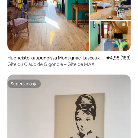
Huoneisto kaupungissa Montignac-Lascaux
Keskimääräinen
4,98 (183)
Gîte du Claud de Gigondie – Gîte de MAX
Supertarjoaja
Supertarjoaja