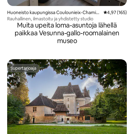
Huoneisto kaupungissa Coulounieix-Chamier
Keskimääräinen
4,97 (165)
s
Rauhallinen, ilmastoitu ja yhdistetty studio
Muita upeita loma-asuntoja lähellä
paikkaa Vesunna-gallo-roomalainen
museo
Supertarjoaja
Supertarjoaja