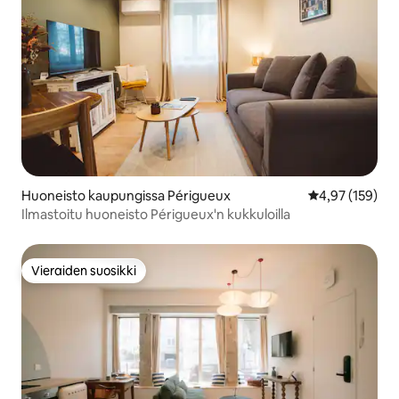
Huoneisto kaupungissa Périgueux
Keskimääräinen
4,97 (159)
Ilmastoitu huoneisto Périgueux'n kukkuloilla
Vieraiden suosikki
Vieraiden suosikki