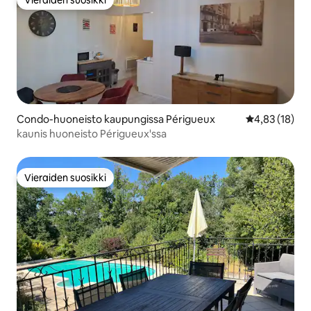
Vieraiden suosikki
Vieraiden suosikki
Condo-huoneisto kaupungissa Périgueux
Keskimääräine
4,83 (18)
kaunis huoneisto Périgueux'ssa
Vieraiden suosikki
Vieraiden suosikki