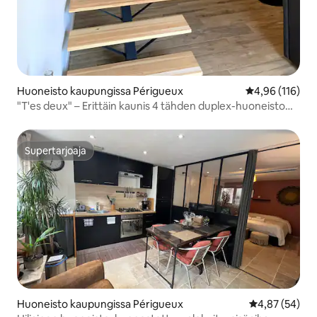
Huoneisto kaupungissa Périgueux
Keskimääräinen
4,96 (116)
"T'es deux" – Erittäin kaunis 4 tähden duplex-huoneisto
terassilla
Supertarjoaja
Supertarjoaja
Huoneisto kaupungissa Périgueux
Keskimääräine
4,87 (54)