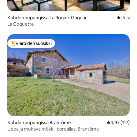
Kohde kaupungissa La Roque-Gageac
Uusi maja
Uusi
La Coquette
Vieraiden suosikki
Vieraiden suosikkien parhaimmistoa
Kohde kaupungissa Brantôme
Keskimääräinen
4,97 (117)
Upea ja mukava mökki, poreallas, Brantôme