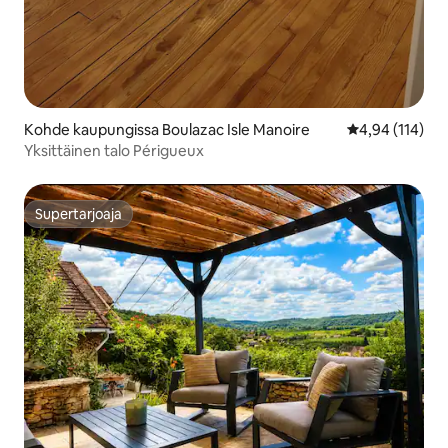
Kohde kaupungissa Boulazac Isle Manoire
Keskimääräinen
4,94 (114)
Yksittäinen talo Périgueux
Supertarjoaja
Supertarjoaja