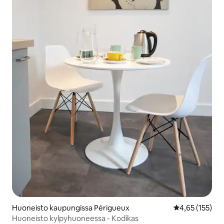
Huoneisto kaupungissa Périgueux
Keskimääräinen
4,65 (155)
Huoneisto kylpyhuoneessa - Kodikas