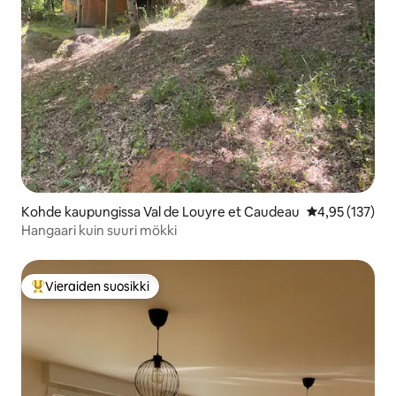
Kohde kaupungissa Val de Louyre et Caudeau
Keskimääräinen
4,95 (137)
Hangaari kuin suuri mökki
Vieraiden suosikki
Vieraiden suosikkien parhaimmistoa