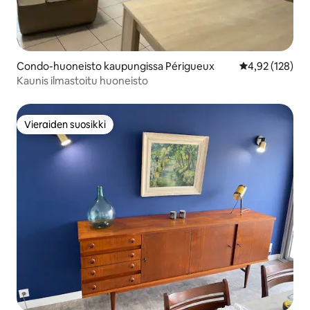
Condo-huoneisto kaupungissa Périgueux
Keskimääräinen
4,92 (128)
Kaunis ilmastoitu huoneisto
Vieraiden suosikki
Vieraiden suosikki