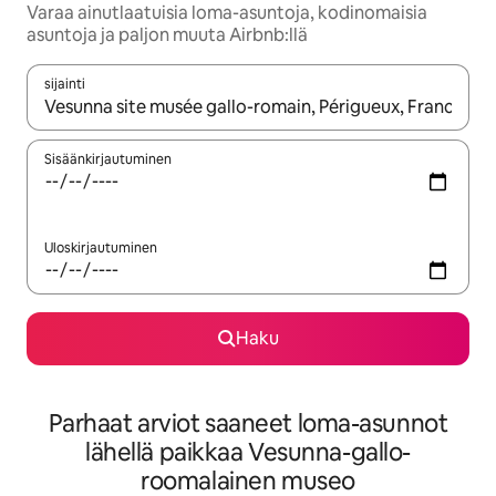
Varaa ainutlaatuisia loma-asuntoja, kodinomaisia
asuntoja ja paljon muuta Airbnb:llä
sijainti
Kun tulokset ovat saatavilla, navigoi ylös- ja alas-nuolinäppäimi
Sisäänkirjautuminen
Uloskirjautuminen
Haku
Parhaat arviot saaneet loma-asunnot
lähellä paikkaa Vesunna-gallo-
roomalainen museo