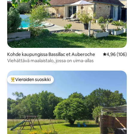
Kohde kaupungissa Bassillac et Auberoche
Keskimääräinen
4,96 (106)
Viehättävä maalaistalo, jossa on uima-allas
Vieraiden suosikki
Vieraiden suosikkien parhaimmistoa