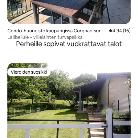
Condo-huoneisto kaupungissa Corgnac-sur-l'I
Keskimääräine
4,94 (16)
sle
La libellule – villieläinten turvapaikka
Perheille sopivat vuokrattavat talot
Vieraiden suosikki
Vieraiden suosikki