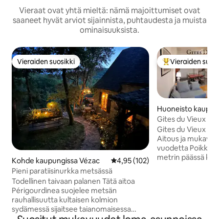
Vieraat ovat yhtä mieltä: nämä majoittumiset ovat
saaneet hyvät arviot sijainnista, puhtaudesta ja muista
ominaisuuksista.
Vieraiden suosikki
Vieraiden suosi
Vieraiden suosikki
Vieraiden suosik
Huoneisto kaupung
gueux
Gites du Vieux Mo
Cathedral-
Gites du Vieux Mo
Aitous ja mukavuus 
vuodetta Poikkeuksellinen sijainti: • 50
metrin päässä kate
Kohde kaupungissa Vézac
Keskimääräinen arvio 4,95/5, 10
4,95 (102)
pääsee jalkaisin ka
Pieni paratiisinurkka metsässä
kulttuuripaikkoihin • hiljainen ja viil
Todellinen taivaan palanen Tätä aitoa
hiljaisella kadulla • katedraalin juurella
Périgourdinea suojelee metsän
(näköalalla) Täysin 
rauhallisuutta kultaisen kolmion
makuuhuonetta • S
sydämessä sijaitsee taianomaisessa
on: o Olohuone (vuodesohva, nojatuolit)
kylässä 15 minuutin päässä Sarlatista.