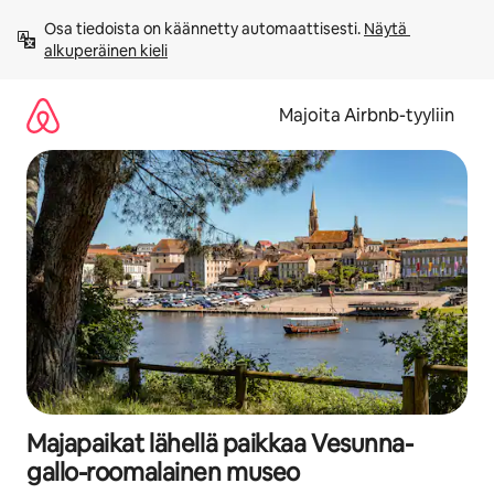
Jätä
Osa tiedoista on käännetty automaattisesti. 
Näytä 
sisältö
alkuperäinen kieli
väliin
Majoita Airbnb-tyyliin
Majapaikat lähellä paikkaa Vesunna-
gallo-roomalainen museo