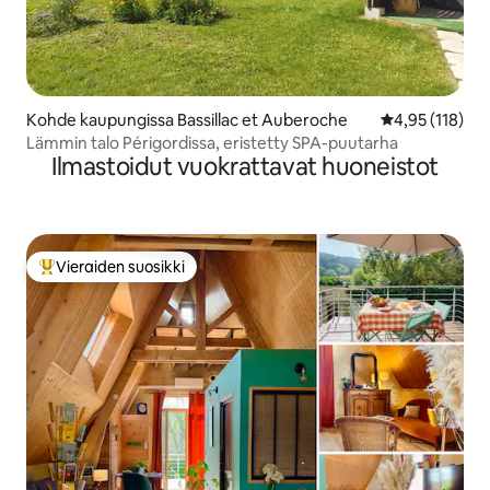
Kohde kaupungissa Bassillac et Auberoche
Keskimääräinen
4,95 (118)
Lämmin talo Périgordissa, eristetty SPA-puutarha
Ilmastoidut vuokrattavat huoneistot
Vieraiden suosikki
Vieraiden suosikkien parhaimmistoa