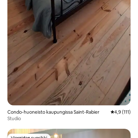
Condo-huoneisto kaupungissa Saint-Rabier
Keskimääräine
4,9 (111)
Studio