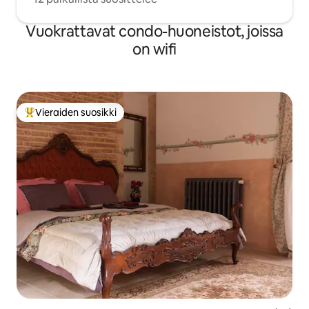
Vuokrattavat condo-huoneistot, joissa
on wifi
Vieraiden suosikki
Vieraiden suosikkien parhaimmistoa