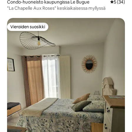
Condo-huoneisto kaupungissa Le Bugue
Keskimäärä
5 (34)
"La Chapelle Aux Roses" keskiaikaisessa myllyssä
Vieraiden suosikki
Vieraiden suosikki