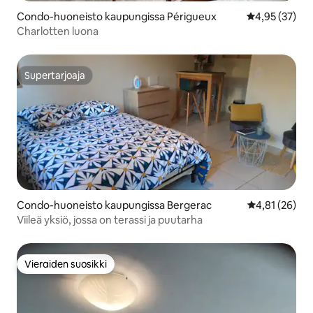
Condo-huoneisto kaupungissa Périgueux
Keskimääräine
4,95 (37)
Charlotten luona
Supertarjoaja
Supertarjoaja
Condo-huoneisto kaupungissa Bergerac
Keskimääräine
4,81 (26)
Viileä yksiö, jossa on terassi ja puutarha
Vieraiden suosikki
Vieraiden suosikki