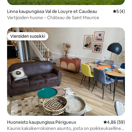
Linna kaupungissa Val de Louyre et Caudeau
Keskimäär
5 (4)
Vartijoiden huone – Château de Saint Maurice
Vieraiden suosikki
Vieraiden suosikki
Huoneisto kaupungissa Périgueux
Keskimääräine
4,86 (59)
Kaunis kaksikerroksinen asunto, josta on poikkeuksellinen