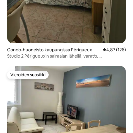
Condo-huoneisto kaupungissa Périgueux
Keskimääräinen
4,87 (126)
Studio 2 Périgueux'n sairaalan lähellä, varattu
pysäköintipaikka
Vieraiden suosikki
Vieraiden suosikki