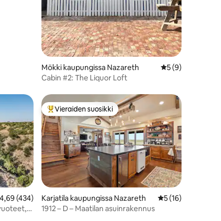
Mökki kaupungissa Nazareth
Keskimääräinen ar
5 (9)
Cabin #2: The Liquor Loft
Vieraiden suosikki
Vieraiden suosikkien parhaimmistoa
eskimääräinen arvio 4,69/5, 434 arvostelua
4,69 (434)
Karjatila kaupungissa Nazareth
Keskimääräinen arv
5 (16)
vuoteet,
1912 – D – Maatilan asuinrakennus