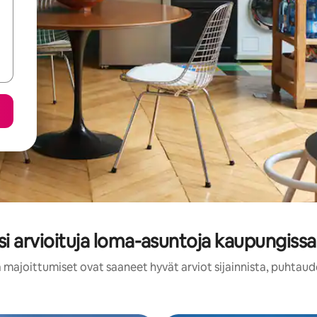
i arvioituja loma-asuntoja kaupungiss
 majoittumiset ovat saaneet hyvät arviot sijainnista, puhtaud