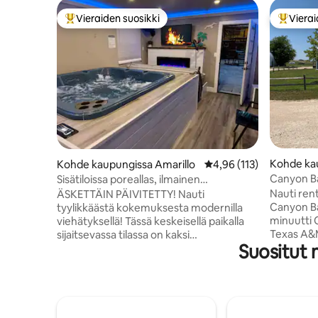
Vieraiden suosikki
Vierai
Vieraiden suosikkien parhaimmistoa
Vieraide
Kohde ka
Kohde kaupungissa Amarillo
Keskimääräinen arvio 4,
4,96 (113)
Canyon B
Sisätiloissa poreallas, ilmainen
sähköauton laturi!
Nauti ren
ÄSKETTÄIN PÄIVITETTY! Nauti
Canyon Barn
tyylikkäästä kokemuksesta modernilla
minuutti 
viehätyksellä! Tässä keskeisellä paikalla
Texas A&M
sijaitsevassa tilassa on kaksi
Suositut
kauniisee
makuuhuonetta, joissa on king-vuode ja
Runsaasti 
2 yhden hengen vuodetta! Televisio on
2 makuuh
molemmissa makuuhuoneissa! Tämä
asunto pa
täysin päivitetty talo siivotaan ja
mukava. 1
desinfioidaan ammattimaisesti jokaisen
vuode, 1 
majoittumisen välillä, mikä varmistaa