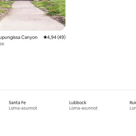
upungissa Canyon
Keskimääräinen arvio 4,94/5, 49 arvostelua
4,94 (49)
,98/5, 56 arvostelua
se
Santa Fe
Lubbock
Ru
Loma-asunnot
Loma-asunnot
Lo