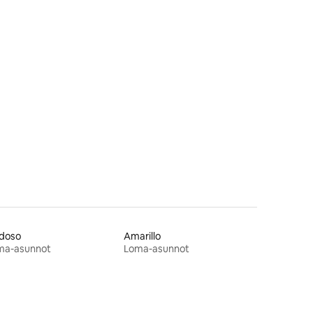
idoso
Amarillo
ma-asunnot
Loma-asunnot