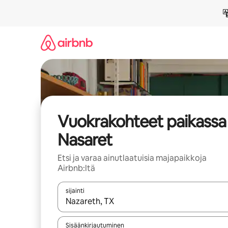
Jätä
sisältö
väliin
Vuokrakohteet paikassa
Nasaret
Etsi ja varaa ainutlaatuisia majapaikkoja
Airbnb:ltä
sijainti
Kun tulokset ovat saatavilla, navigoi ylös- ja alas
Sisäänkirjautuminen