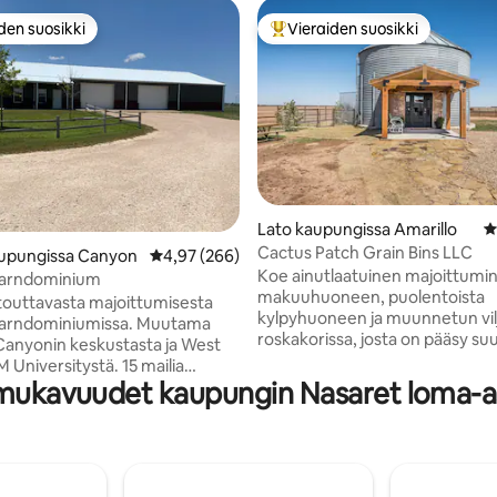
den suosikki
Vieraiden suosikki
n suosikkien parhaimmistoa
Vieraiden suosikkien parhaimm
Lato kaupungissa Amarillo
K
Cactus Patch Grain Bins LLC
upungissa Canyon
Keskimääräinen arvio 4,97/5, 266 arvostelua
4,97 (266)
96/5, 113 arvostelua
Koe ainutlaatuinen majoittumi
arndominium
makuuhuoneen, puolentoista
touttavasta majoittumisesta
kylpyhuoneen ja muunnetun vil
dominiumissa. Muutama
roskakorissa, josta on pääsy s
Canyonin keskustasta ja West
varastoituun lammikkoon yksit
 Universitystä. 15 mailia
ympäristössä! Loft-makuuhuo
 mukavuudet kaupungin Nasaret loma-a
n Palo Duro Canyoniin.
king-vuode ja wc-tila. Saatavill
pysäköintitilaa ja katettu patio.
täysikokoinen vuodesohva, rol
uoneen ja 2 kylpyhuoneen
twin-vuode ja queen-ilmapatja.
rvekkeella on puhdas ja
varustettu keittiö keittiömukavu
 king-size-vuode, 1 queen-size-
pyykinpesukone/kuivausrump
täysi vuode ja 3 yhden hengen