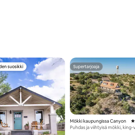
den suosikki
Supertarjoaja
n suosikkien parhaimmistoa
Supertarjoaja
Mökki kaupungissa Canyon
K
Puhdas ja viihtyisä mökki, king-
poreallas, Palo Duro