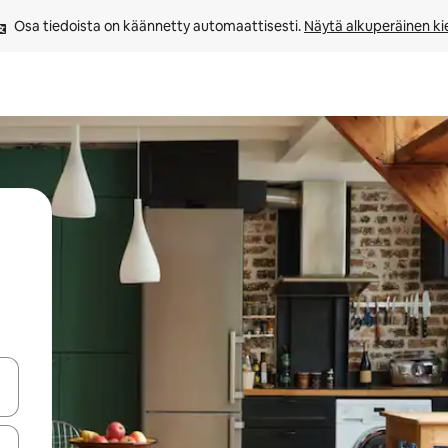
Osa tiedoista on käännetty automaattisesti. 
Näytä alkuperäinen kie
-nuolinäppäimillä tai tutustu koskettamalla tai pyyhkäisemällä.