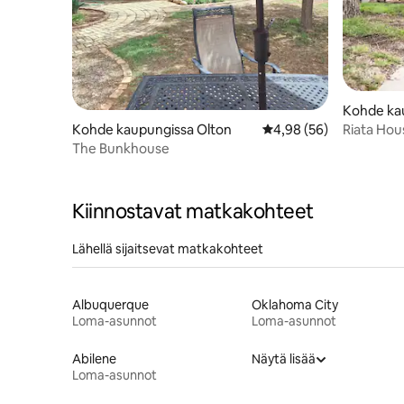
Kohde ka
Kohde kaupungissa Olton
Keskimääräinen arvio 4
4,98 (56)
Riata Hou
The Bunkhouse
Kiinnostavat matkakohteet
Lähellä sijaitsevat matkakohteet
Albuquerque
Oklahoma City
Loma-asunnot
Loma-asunnot
Abilene
Näytä lisää
Loma-asunnot