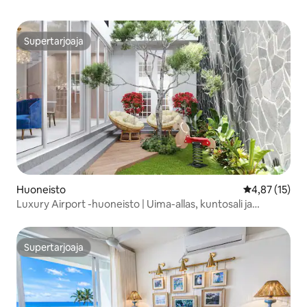
Supertarjoaja
Supertarjoaja
Huoneisto
Keskimääräine
4,87 (15)
Luxury Airport -huoneisto | Uima-allas, kuntosali ja
mukavuus
Supertarjoaja
Supertarjoaja