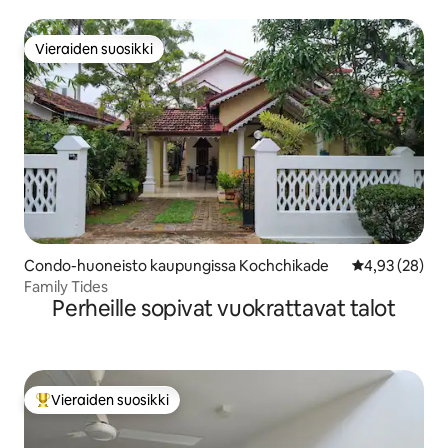
Vieraiden suosikki
Vieraiden suosikki
Condo-huoneisto kaupungissa Kochchikade
Keskimääräine
4,93 (28)
Family Tides
Perheille sopivat vuokrattavat talot
Vieraiden suosikki
Vieraiden suosikkien parhaimmistoa