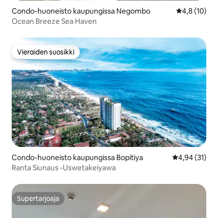
Condo-huoneisto kaupungissa Negombo
Keskimääräin
4,8 (10)
Ocean Breeze Sea Haven
Vieraiden suosikki
Vieraiden suosikki
Condo-huoneisto kaupungissa Bopitiya
Keskimääräine
4,94 (31)
Ranta Siunaus -Uswetakeiyawa
Supertarjoaja
Supertarjoaja