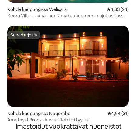
Kohde kaupungissa Welisara
Keskimääräine
4,83 (24)
Keera Villa – rauhallinen 2 makuuhuoneen majoitus, jossa
on yksityinen uima-allas
Supertarjoaja
Supertarjoaja
Kohde kaupungissa Negombo
Keskimääräine
4,94 (31)
Amethyst Brook -huvila "Retriitti tyylillä"
Ilmastoidut vuokrattavat huoneistot