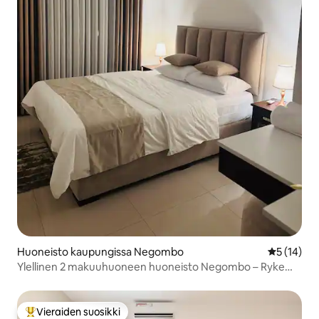
Huoneisto kaupungissa Negombo
Keskimäärä
5 (14)
Ylellinen 2 makuuhuoneen huoneisto Negombo – Ryke
Apartments
Vieraiden suosikki
Vieraiden suosikkien parhaimmistoa