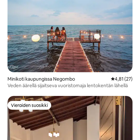
Minikoti kaupungissa Negombo
Keskimääräine
4,81 (27)
Veden äärellä sijaitseva vuoristomaja lentokentän lähellä
Vieraiden suosikki
Vieraiden suosikki