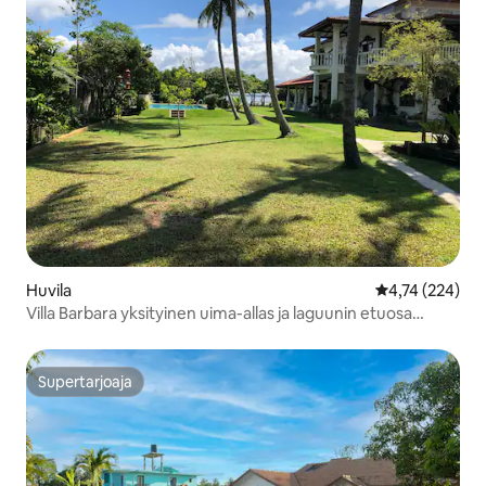
Huvila
Keskimääräinen
4,74 (224)
Villa Barbara yksityinen uima-allas ja laguunin etuosa
SriLankassa
Supertarjoaja
Supertarjoaja