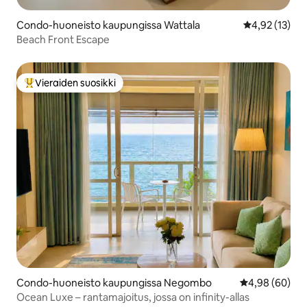
Condo-huoneisto kaupungissa Wattala
Keskimääräine
4,92 (13)
Beach Front Escape
Vieraiden suosikki
Vieraiden suosikkien parhaimmistoa
Condo-huoneisto kaupungissa Negombo
Keskimääräine
4,98 (60)
Ocean Luxe – rantamajoitus, jossa on infinity-allas