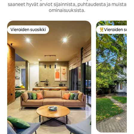
saaneet hyvät arviot sijainnista, puhtaudesta ja muista
ominaisuuksista.
Vieraiden suosikki
Vieraiden suosi
Vieraiden suosikki
Vieraiden suosik