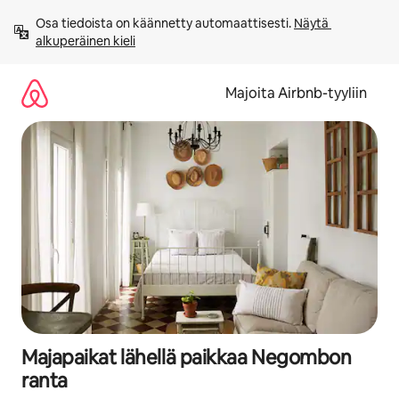
Jätä
Osa tiedoista on käännetty automaattisesti. 
Näytä 
sisältö
alkuperäinen kieli
väliin
Majoita Airbnb-tyyliin
Majapaikat lähellä paikkaa Negombon
ranta