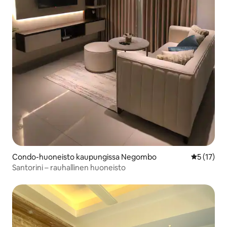
Condo-huoneisto kaupungissa Negombo
Keskimäärä
5 (17)
Santorini – rauhallinen huoneisto