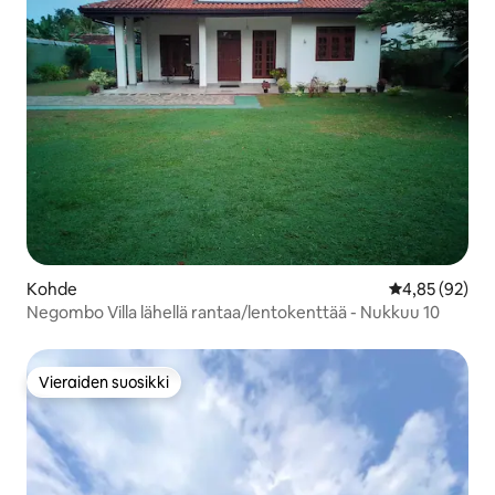
Kohde
Keskimääräine
4,85 (92)
Negombo Villa lähellä rantaa/lentokenttää - Nukkuu 10
Vieraiden suosikki
Vieraiden suosikki