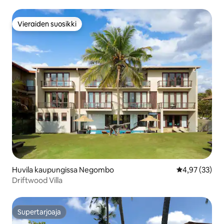
Vieraiden suosikki
Vieraiden suosikki
Huvila kaupungissa Negombo
Keskimääräine
4,97 (33)
Driftwood Villa
Supertarjoaja
Supertarjoaja