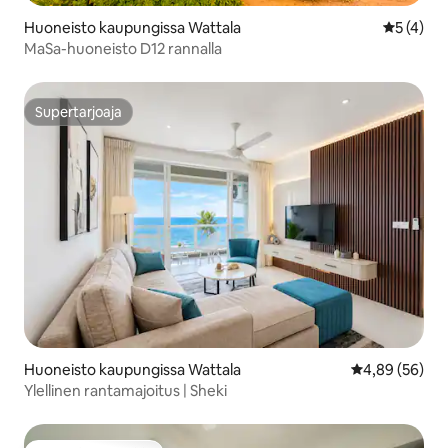
Huoneisto kaupungissa Wattala
Keskimäär
5 (4)
MaSa-huoneisto D12 rannalla
Supertarjoaja
Supertarjoaja
Huoneisto kaupungissa Wattala
Keskimääräine
4,89 (56)
Ylellinen rantamajoitus | Sheki