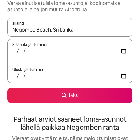
Varaa ainutlaatuisia loma-asuntoja, kodinomaisia
asuntoja ja paljon muuta Airbnb:llä
sijainti
Kun tulokset ovat saatavilla, navigoi ylös- ja alas-nuolinäppäimi
Sisäänkirjautuminen
Uloskirjautuminen
Haku
Parhaat arviot saaneet loma-asunnot
lähellä paikkaa Negombon ranta
Vieraat ovat yhtä mieltä: nämä majoittumiset ovat