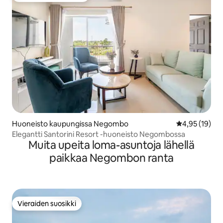
Huoneisto kaupungissa Negombo
Keskimääräine
4,95 (19)
Elegantti Santorini Resort -huoneisto Negombossa
Muita upeita loma-asuntoja lähellä
paikkaa Negombon ranta
Vieraiden suosikki
Vieraiden suosikki