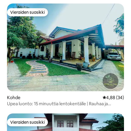
Vieraiden suosikki
Vieraiden suosikki
Kohde
Keskimääräine
4,88 (34)
Upea luonto: 15 minuuttia lentokentälle | Rauhaa ja
hiljaisuutta
Vieraiden suosikki
Vieraiden suosikki