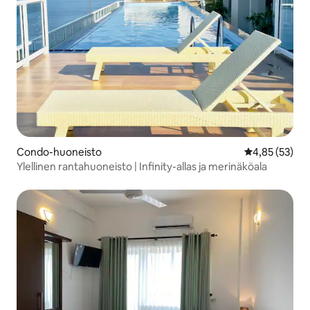
Condo-huoneisto
Keskimääräine
4,85 (53)
Ylellinen rantahuoneisto | Infinity-allas ja merinäköala