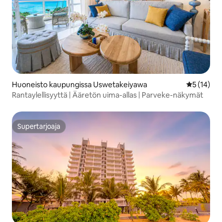
Huoneisto kaupungissa Uswetakeiyawa
Keskimäärä
5 (14)
Rantaylellisyyttä | Ääretön uima-allas | Parveke-näkymät
Supertarjoaja
Supertarjoaja