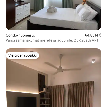
Condo-huoneisto
Keskimääräine
4,83 (47)
Panoraamanäkymät merelle ja laguunille, 2 BR 2Bath APT
Vieraiden suosikki
Vieraiden suosikki