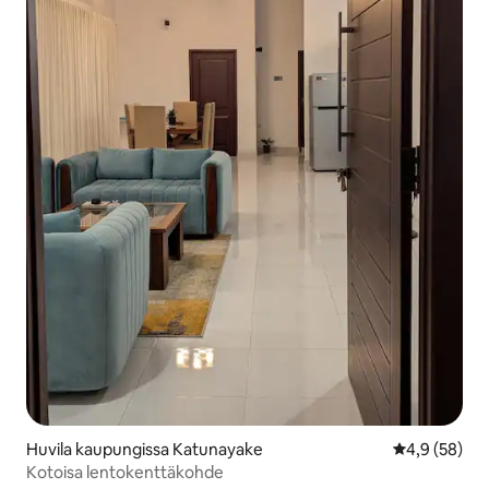
Huvila kaupungissa Katunayake
Keskimääräin
4,9 (58)
Kotoisa lentokenttäkohde