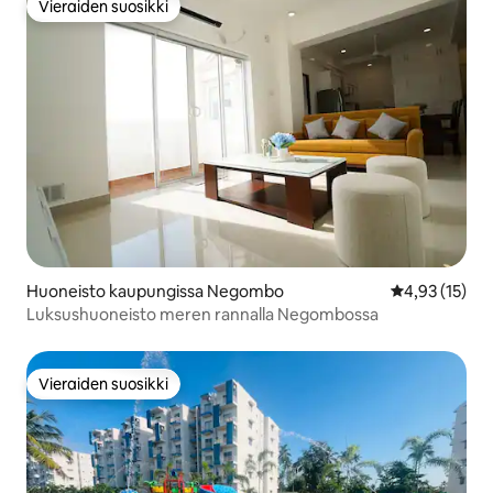
Vieraiden suosikki
Vieraiden suosikki
Huoneisto kaupungissa Negombo
Keskimääräine
4,93 (15)
Luksushuoneisto meren rannalla Negombossa
Vieraiden suosikki
Vieraiden suosikki