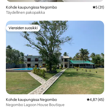
Kohde kaupungissa Negombo
Keskimäärä
5 (31)
Täydellinen pakopaikka
Vieraiden suosikki
Vieraiden suosikki
Kohde kaupungissa Negombo
Keskimääräine
4,87 (45)
Negombo Lagoon House Boutique