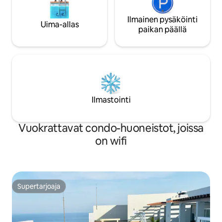
Ilmainen pysäköinti
Uima-allas
paikan päällä
Ilmastointi
Vuokrattavat condo-huoneistot, joissa
on wifi
Supertarjoaja
Supertarjoaja