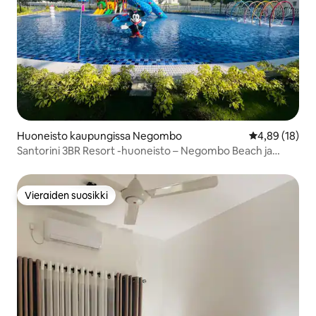
Huoneisto kaupungissa Negombo
Keskimääräine
4,89 (18)
Santorini 3BR Resort -huoneisto – Negombo Beach ja
lentoasema
Vieraiden suosikki
Vieraiden suosikki