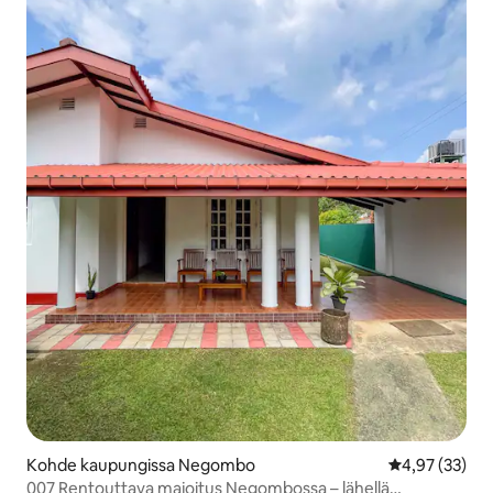
Kohde kaupungissa Negombo
Keskimääräine
4,97 (33)
007 Rentouttava majoitus Negombossa – lähellä