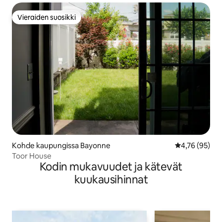
Vieraiden suosikki
Vieraiden suosikki
Kohde kaupungissa Bayonne
Keskimääräine
4,76 (95)
Toor House
Kodin mukavuudet ja kätevät
kuukausihinnat