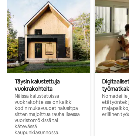
Täysin kalustettuja
Digitaaliset n
vuokrakohteita
työmatkalais
Näissä kalustetuissa
Nomadeille ja
vuokrakohteissa on kaikki
etätyöntekijöi
kodin mukavuudet halusitpa
majapaikkoja, jo
sitten majoittua rauhallisessa
erillinen työske
vuoristomökissä tai
kätevässä
kaupunkiasunnossa.