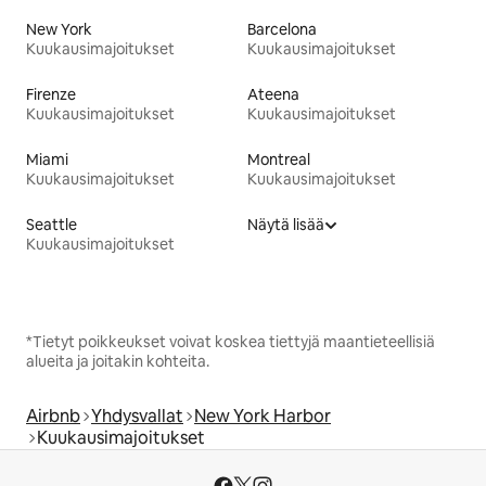
New York
Barcelona
Kuukausimajoitukset
Kuukausimajoitukset
Firenze
Ateena
Kuukausimajoitukset
Kuukausimajoitukset
Miami
Montreal
Kuukausimajoitukset
Kuukausimajoitukset
Seattle
Näytä lisää
Kuukausimajoitukset
*Tietyt poikkeukset voivat koskea tiettyjä maantieteellisiä
alueita ja joitakin kohteita.
Airbnb
Yhdysvallat
New York Harbor
Kuukausimajoitukset