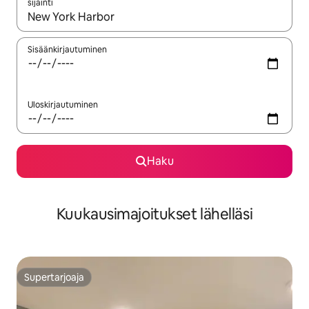
sijainti
Kun tulokset ovat saatavilla, navigoi ylös- ja alas-nuolinäppäimi
Sisäänkirjautuminen
Uloskirjautuminen
Haku
Kuukausimajoitukset lähelläsi
Supertarjoaja
Supertarjoaja