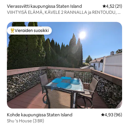
Vierassviitti kaupungissa Staten Island
Keskimääräine
4,52 (21)
VIIHTYISÄ ELÄMÄ, KÄVELE 2 RANNALLA ja RENTOUDU, 15
minuuttia New Yorkiin!
Vieraiden suosikki
Vieraiden suosikkien parhaimmistoa
Kohde kaupungissa Staten Island
Keskimääräine
4,93 (96)
Shu 's House (3 BR)