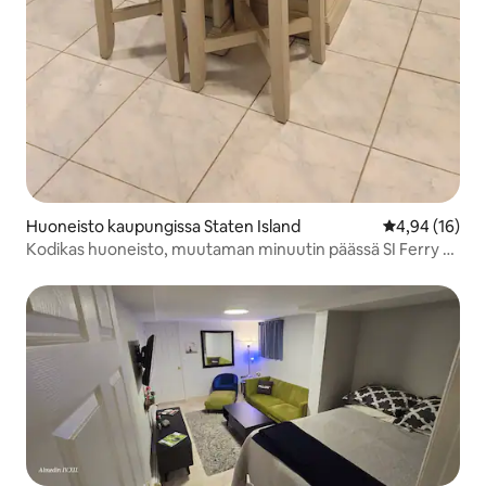
Huoneisto kaupungissa Staten Island
Keskimääräine
4,94 (16)
Kodikas huoneisto, muutaman minuutin päässä SI Ferry -
laiturista