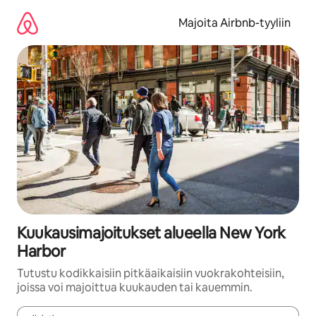
Jätä
sisältö
Majoita Airbnb-tyyliin
väliin
Kuukausimajoitukset alueella New York
Harbor
Tutustu kodikkaisiin pitkäaikaisiin vuokrakohteisiin,
joissa voi majoittua kuukauden tai kauemmin.