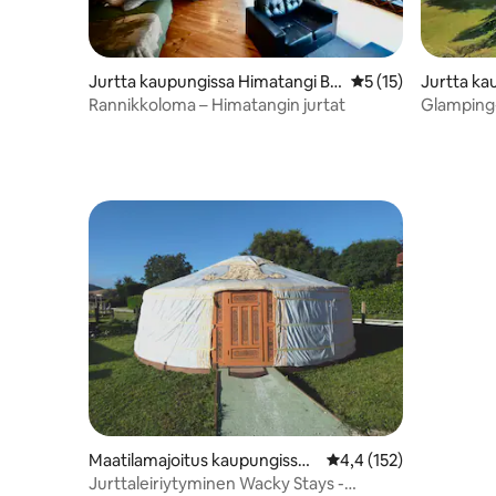
Jurtta kaupungissa Himatangi Be
Keskimääräinen arv
5 (15)
Jurtta ka
ach
ulwind
Rannikkoloma – Himatangin jurtat
Glamping-
luolassa
Maatilamajoitus kaupungissa
Keskimääräinen arvio 4
4,4 (152)
Kaikoura Flat
Jurttaleiriytyminen Wacky Stays -