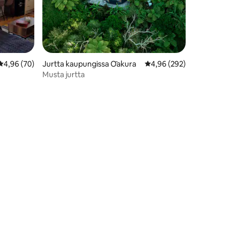
Keskimääräinen arvio 4,96/5, 70 arvostelua
4,96 (70)
Jurtta kaupungissa Ōakura
Keskimääräinen arvio 4
4,96 (292)
Musta jurtta