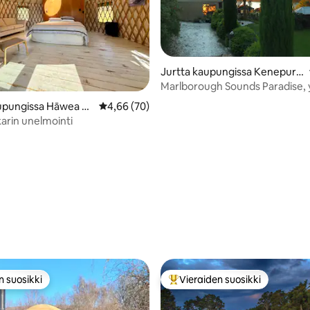
Jurtta kaupungissa Kenepuru
Head
Marlborough Sounds Paradise, yl
luksustelttailua
upungissa Hāwea Fl
Keskimääräinen arvio 4,66/5, 70 arvostelua
4,66 (70)
rin unelmointi
,93/5, 44 arvostelua
n suosikki
Vieraiden suosikki
n suosikki
Vieraiden suosikkien parhaimm