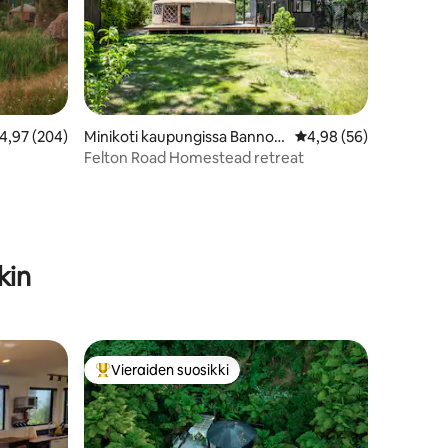
eskimääräinen arvio 4,97/5, 204 arvostelua
4,97 (204)
Minikoti kaupungissa Bannoc
Keskimääräinen arvio 
4,98 (56)
kburn
Felton Road Homestead retreat
kin
Vieraiden suosikki
istoa
Vieraiden suosikkien parhaimmistoa