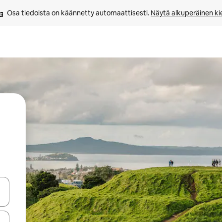
Osa tiedoista on käännetty automaattisesti. 
Näytä alkuperäinen kie
-nuolinäppäimillä tai tutustu koskettamalla tai pyyhkäisemällä.