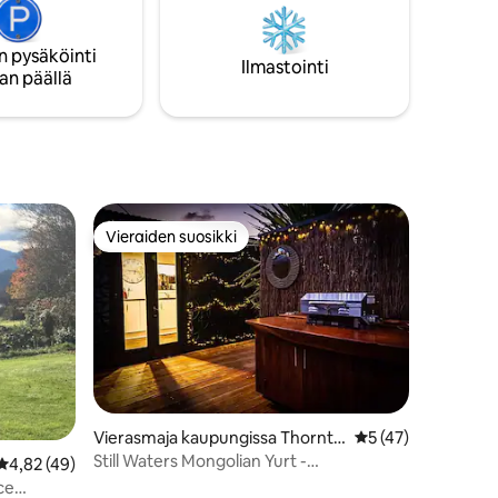
grilliruoka
polkuihin tai osallistu pyynnöstä
järjestettävään qigong-tunnille tai
n pysäköinti
n
holistiseen elämäntaidetunnille.
Ilmastointi
an päällä
ovat
Vieraiden suosikki
Vieraiden suosikki
Vierasmaja kaupungissa Thornto
Keskimääräinen arv
5 (47)
n
Still Waters Mongolian Yurt -
Keskimääräinen arvio 4,82/5, 49 arvostelua
4,82 (49)
jurttamajoitus
ce