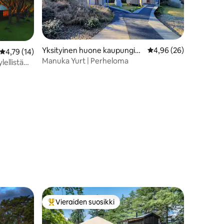
Yksityinen huone kaupungiss
Keskimääräinen arvio 
4,96 (26)
Keskimääräinen arvio 4,79/5, 14 arvostelua
4,79 (14)
a Wānaka
Manuka Yurt | Perheloma
ellistä
Vieraiden suosikki
istoa
Vieraiden suosikkien parhaimmistoa