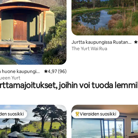
io 5/5, 41 arvostelua
Jurtta kaupungissa Ruatang
K
ata West
The Yurt Wai Rua
n huone kaupungiss
Keskimääräinen arvio 4,97/5, 96 arvostelua
4,97 (96)
ueen Yurt
rttamajoitukset, joihin voi tuoda lemmi
den suosikki
Vieraiden suosikki
n suosikkien parhaimmistoa
Vieraiden suosikkien parhaimm