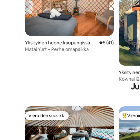
Yksityinen huone kaupungissa W
Keskimääräinen arv
5 (41)
ānaka
Matai Yurt – Perhelomapaikka
Yksityine
a Wānaka
Kowhai Q
Ju
Vieraiden suosikki
Vierai
Vieraiden suosikki
Vieraide