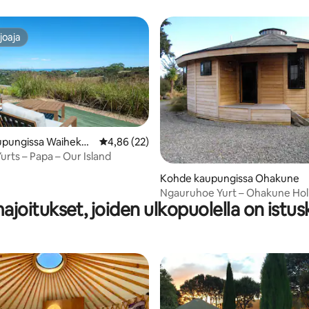
etreat
Retreat
joaja
joaja
upungissa Waiheke I
Keskimääräinen arvio 4,86/5, 22 arvostelua
4,86 (22)
rts – Papa – Our Island
,75/5, 57 arvostelua
Kohde kaupungissa Ohakune
Ngauruhoe Yurt – Ohakune Hol
ajoitukset, joiden ulkopuolella on istus
Home