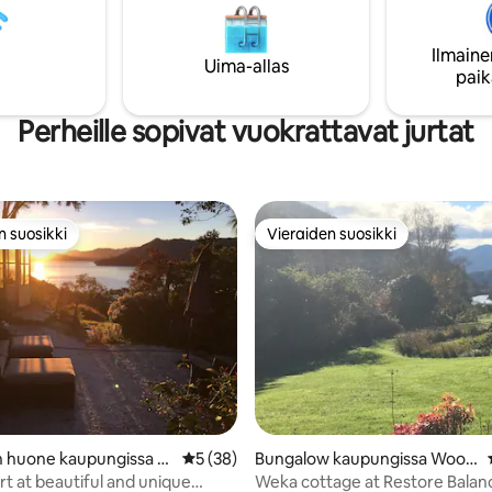
suihkuhuone, terassi, ulkopalo, 
aista pensaikkoa ja villieläimiä.
...ja yksityinen ulkokylpyhuone. Vaikeat
helppokulkuinen kaikenikäisille
Ilmaine
näkymät 1,2 miljoonan hehtaari
Uima-allas
paik
korkealle kohoaville vuorille ja
jättiläismäiselle erämaajärvelle 
henkeäsalpaavat.
Perheille sopivat vuokrattavat jurtat
n suosikki
Vieraiden suosikki
n suosikki
Vieraiden suosikki
56/5, 125 arvostelua
n huone kaupungissa K
Keskimääräinen arvio 5/5, 38 arvostelua
5 (38)
Bungalow kaupungissa Wood
Head
stock
rt at beautiful and unique
Weka cottage at Restore Balan