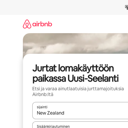
Jätä
sisältö
väliin
Jurtat lomakäyttöön
paikassa Uusi-Seelanti
Etsi ja varaa ainutlaatuisia jurttamajoituksia
Airbnb:ltä
sijainti
Kun tulokset ovat saatavilla, navigoi ylös- ja alas
Sisäänkirjautuminen