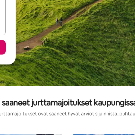
t saaneet jurttamajoitukset kaupungissa
urttamajoitukset ovat saaneet hyvät arviot sijainnista, puhta