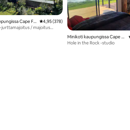
io 5/5, 15 arvostelua
upungissa Cape Fo
Keskimääräinen arvio 4,95/5, 378 arvostelua
4,95 (378)
jurttamajoitus / majoitus
Minikoti kaupungissa Cape Fo
ulwind
Hole in the Rock -studio
,4/5, 152 arvostelua