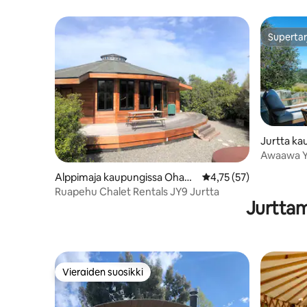
Sounds R
Supertar
Supertar
Jurtta ka
sland
Awaawa Yu
Alppimaja kaupungissa Ohaku
Keskimääräinen arvio 4
4,75 (57)
ne
Ruapehu Chalet Rentals JY9 Jurtta
Jurttam
Vieraiden suosikki
Vieraiden suosikki