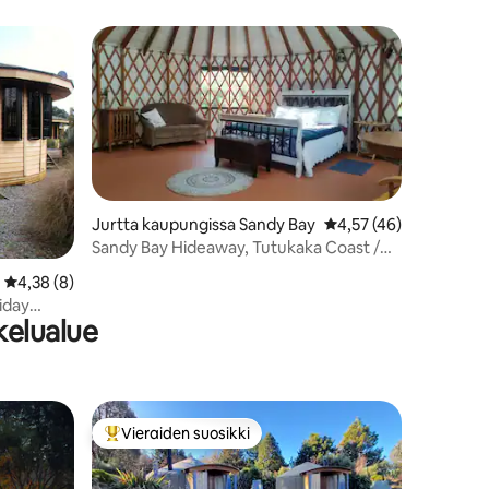
Jurtta kaupungissa Sandy Bay
Keskimääräinen arvio 
4,57 (46)
Sandy Bay Hideaway, Tutukaka Coast /
Riversong Yurt
Keskimääräinen arvio 4,38/5, 8 arvostelua
4,38 (8)
iday
kelualue
Vieraiden suosikki
Vieraiden suosikkien parhaimmistoa