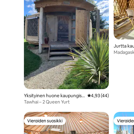
Jurtta ka
at
Madagaska
Yksityinen huone kaupungiss
Keskimääräinen arvio 4
4,93 (44)
a Wānaka
Tawhai – 2 Queen Yurt
Vieraiden suosikki
Vieraide
Vieraiden suosikki
Vieraide