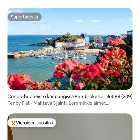
Supertarjoaja
Supertarjoaja
Condo-huoneisto kaupungissa Pembrokeshi
Keskimääräinen
4,88 (209)
re
Tenby Flat - Mahtava Sijainti. Lemmikkieläimet
tervetulleita
Vieraiden suosikki
Vieraiden suosikkien parhaimmistoa