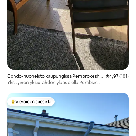
Condo-huoneisto kaupungissa Pembrokeshir
Keskimääräinen
4,97 (101)
e
Yksityinen yksiö lahden yläpuolella Pembsin
rannikkopolulla.
Vieraiden suosikki
Vieraiden suosikkien parhaimmistoa