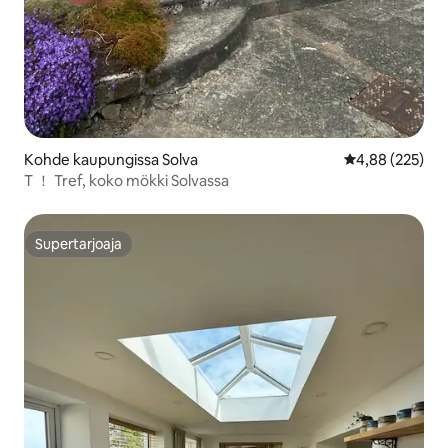
Kohde kaupungissa Solva
Keskimääräinen
4,88 (225)
T ！ Tref, koko mökki Solvassa
Supertarjoaja
Supertarjoaja