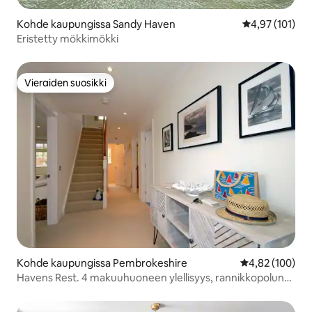
Kohde kaupungissa Sandy Haven
Keskimääräinen
4,97 (101)
Eristetty mökkimökki
Vieraiden suosikki
Vieraiden suosikki
Kohde kaupungissa Pembrokeshire
Keskimääräinen
4,82 (100)
Havens Rest. 4 makuuhuoneen ylellisyys, rannikkopolun
varrella