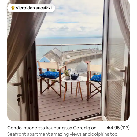
Vieraiden suosikki
Vieraiden suosikkien parhaimmistoa
Condo-huoneisto kaupungissa Ceredigion
Keskimääräinen
4,95 (113)
Seafront apartment amazing views and dolphins too!