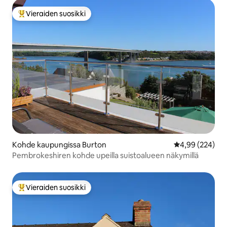
Vieraiden suosikki
Vieraiden suosikkien parhaimmistoa
Kohde kaupungissa Burton
Keskimääräinen
4,99 (224)
Pembrokeshiren kohde upeilla suistoalueen näkymillä
Vieraiden suosikki
Vieraiden suosikkien parhaimmistoa