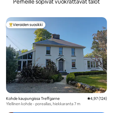
Perheille sopivat vuokrattavat talot
Vieraiden suosikki
Vieraiden suosikkien parhaimmistoa
Kohde kaupungissa Treffgarne
Keskimääräinen
4,97 (124)
Ylellinen kohde - poreallas, hiekkaranta 7 m