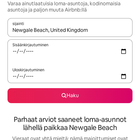
Varaa ainutlaatuisia loma-asuntoja, kodinomaisia
asuntoja ja paljon muuta Airbnb:llä
sijainti
Kun tulokset ovat saatavilla, navigoi ylös- ja alas-nuolinäppäimi
Sisäänkirjautuminen
Uloskirjautuminen
Haku
Parhaat arviot saaneet loma-asunnot
lähellä paikkaa Newgale Beach
Vieraat ovat yhtä mieltä: nämä majoittumiset ovat