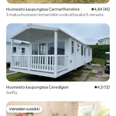
Huoneisto kaupungissa Carmarthenshire
Keskimääräine
4,84 (45)
3 makuuhuoneen lomamökki vuokrattavaksi 5 vierasta
Huoneisto kaupungissa Ceredigion
Keskimääräin
4,5 (12)
Swifty
Vieraiden suosikki
Vieraiden suosikki