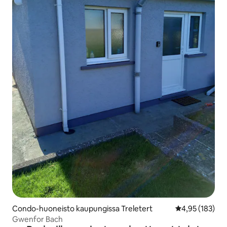
Condo-huoneisto kaupungissa Treletert
Keskimääräinen
4,95 (183)
Gwenfor Bach