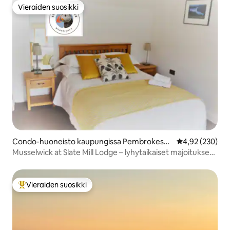
Vieraiden suosikki
Vieraiden suosikki
Condo-huoneisto kaupungissa Pembrokeshi
Keskimääräinen
4,92 (230)
re
Musselwick at Slate Mill Lodge – lyhytaikaiset majoitukset
tervetulleita
Vieraiden suosikki
Vieraiden suosikkien parhaimmistoa