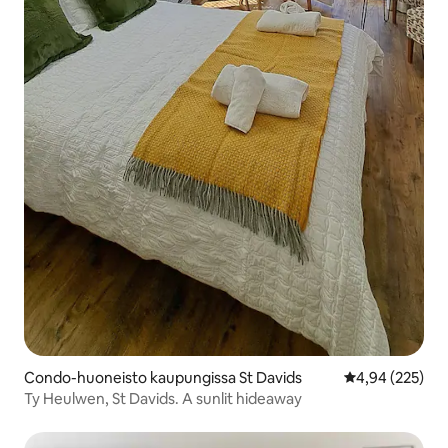
Condo-huoneisto kaupungissa St Davids
Keskimääräinen
4,94 (225)
Ty Heulwen, St Davids. A sunlit hideaway