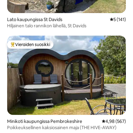
Lato kaupungissa St Davids
Keskimääräi
5 (141)
Hiljainen talo rannikon lähellä, St Davids
Vieraiden suosikki
Vieraiden suosikkien parhaimmistoa
Minikoti kaupungissa Pembrokeshire
Keskimääräinen
4,98 (567)
Poikkeuksellinen kaksiosainen maja (THE HIVE-AWAY)