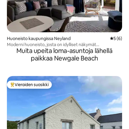
Huoneisto kaupungissa Neyland
Keskimäär
5 (6)
Moderni huoneisto, josta on idylliset näkymät
Muita upeita loma-asuntoja lähellä
venesatamaan
paikkaa Newgale Beach
Vieraiden suosikki
Vieraiden suosikkien parhaimmistoa