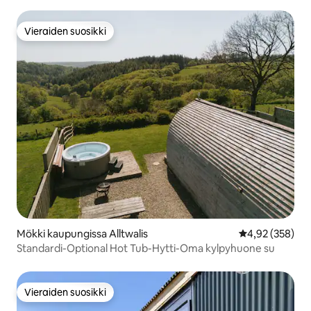
Vieraiden suosikki
Vieraiden suosikki
Mökki kaupungissa Alltwalis
Keskimääräinen
4,92 (358)
Standardi-Optional Hot Tub-Hytti-Oma kylpyhuone su
Vieraiden suosikki
Vieraiden suosikki