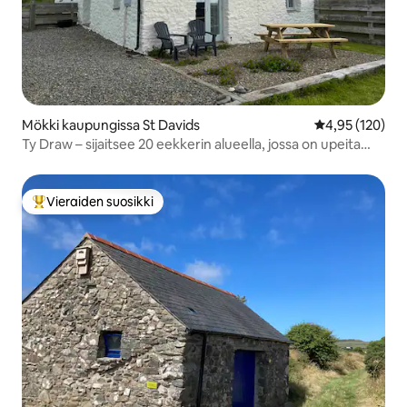
Mökki kaupungissa St Davids
Keskimääräinen
4,95 (120)
Ty Draw – sijaitsee 20 eekkerin alueella, jossa on upeita
kävelyreittejä
Vieraiden suosikki
Vieraiden suosikkien parhaimmistoa