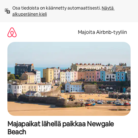
Jätä
Osa tiedoista on käännetty automaattisesti. 
Näytä 
sisältö
alkuperäinen kieli
väliin
Majoita Airbnb-tyyliin
Majapaikat lähellä paikkaa Newgale
Beach