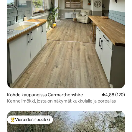
Kohde kaupungissa Carmarthenshire
Keskimääräinen
4,88 (120)
Kennelimökki, josta on näkymät kukkulalle ja poreallas
Vieraiden suosikki
Vieraiden suosikkien parhaimmistoa