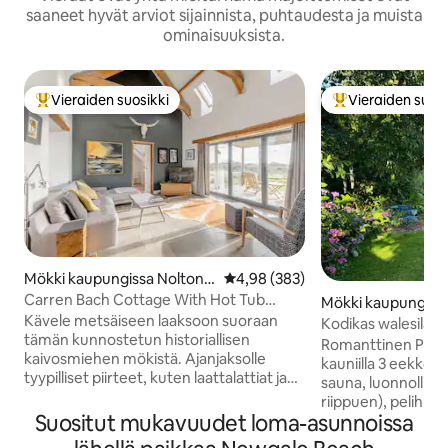
saaneet hyvät arviot sijainnista, puhtaudesta ja muista
ominaisuuksista.
Vieraiden suosikki
Vieraiden suosi
Vieraiden suosikkien parhaimmistoa
Vieraiden suosik
Mökki kaupungissa Nolton
Keskimääräinen arvio 4,98/5, 38
4,98 (383)
Haven
Carren Bach Cottage With Hot Tub
Mökki kaupungiss
Cabin and BBQ Deck
Kävele metsäiseen laaksoon suoraan
keshire
Kodikas walesilaine
tämän kunnostetun historiallisen
hehtaarin alueella
Romanttinen Pem
kaivosmiehen mökistä. Ajanjaksolle
kauniilla 3 eekkerin
tyypilliset piirteet, kuten laattalattiat ja
sauna, luonnolline
palkitut holvikatot, yhdistyvät
riippuen), pelihuon
nykyaikaisiin mukavuuksiin, kuten
Suositut mukavuudet loma-asunnoissa
Kävelyretkiä kukkul
lattialämmitykseen ja vapaasti seisovaan
upeita rantoja ja ka