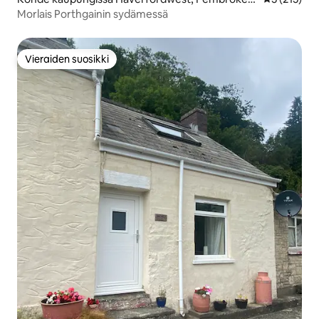
hire, Porthgain
Morlais Porthgainin sydämessä
Vieraiden suosikki
Vieraiden suosikki