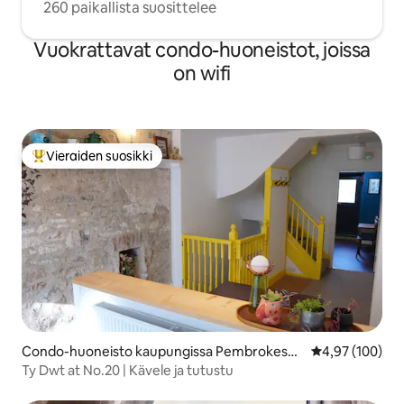
260 paikallista suosittelee
Vuokrattavat condo-huoneistot, joissa
on wifi
Vieraiden suosikki
Vieraiden suosikkien parhaimmistoa
Condo-huoneisto kaupungissa Pembrokeshir
Keskimääräinen
4,97 (100)
e
Ty Dwt at No.20 | Kävele ja tutustu