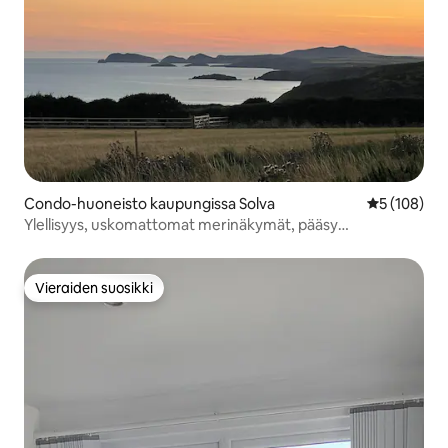
Condo-huoneisto kaupungissa Solva
Keskimääräi
5 (108)
Ylellisyys, uskomattomat merinäkymät, pääsy
rannikkopolulle
Vieraiden suosikki
Vieraiden suosikki