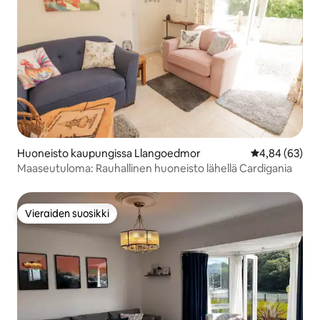
Huoneisto kaupungissa Llangoedmor
Keskimääräine
4,84 (63)
Maaseutuloma: Rauhallinen huoneisto lähellä Cardigania
Vieraiden suosikki
Vieraiden suosikki