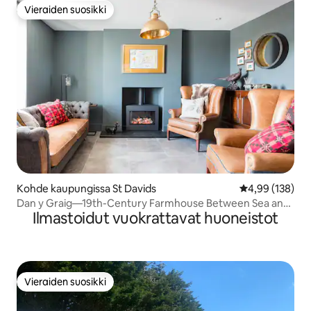
Vieraiden suosikki
Vieraiden suosikki
Kohde kaupungissa St Davids
Keskimääräinen
4,99 (138)
Dan y Graig—19th-Century Farmhouse Between Sea and
Ilmastoidut vuokrattavat huoneistot
Mountain
Vieraiden suosikki
Vieraiden suosikki