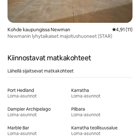
Kohde kaupungissa Newman
Keskimääräin
4,91 (11)
Newmanin lyhytaikaiset majoitushuoneet (STAR)
Kiinnostavat matkakohteet
Lähellä sijaitsevat matkakohteet
Port Hedland
Karratha
Loma-asunnot
Loma-asunnot
Dampier Archipelago
Pilbara
Loma-asunnot
Loma-asunnot
Marble Bar
Karratha teollisuusalue
Loma-asunnot
Loma-asunnot