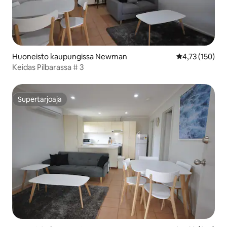
Huoneisto kaupungissa Newman
Keskimääräinen
4,73 (150)
Keidas Pilbarassa # 3
Supertarjoaja
Supertarjoaja