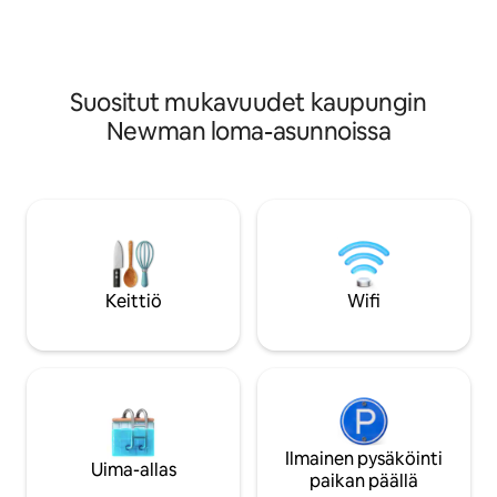
mukavuuksineen. Korttelissa on 4
kanssa. Meillä on 4 yksikköä korttelissa, ja
yksikköä, ja naapurissa on myös
kaikki ovat myös sa
etupöytä varattavissa!
Suositut mukavuudet kaupungin
Newman loma-asunnoissa
Keittiö
Wifi
Ilmainen pysäköinti
Uima-allas
paikan päällä