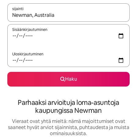
sijainti
Kun tulokset ovat saatavilla, navigoi ylös- ja alas-nuolinäppäimi
Sisäänkirjautuminen
Uloskirjautuminen
Haku
Parhaaksi arvioituja loma-asuntoja
kaupungissa Newman
Vieraat ovat yhtä mieltä: nämä majoittumiset ovat
saaneet hyvät arviot sijainnista, puhtaudesta ja muista
ominaisuuksista.