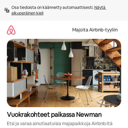
Jätä
Osa tiedoista on käännetty automaattisesti. 
Näytä 
sisältö
alkuperäinen kieli
väliin
Majoita Airbnb-tyyliin
Vuokrakohteet paikassa Newman
Etsi ja varaa ainutlaatuisia majapaikkoja Airbnb:ltä