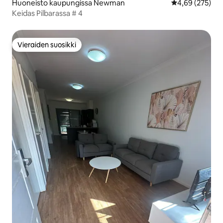
Huoneisto kaupungissa Newman
Keskimääräinen
4,69 (275)
Keidas Pilbarassa # 4
Vieraiden suosikki
Vieraiden suosikki