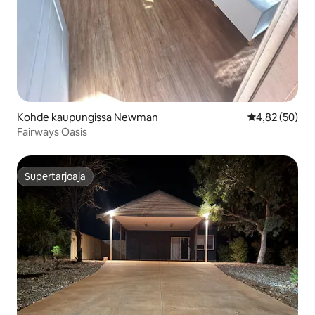
Kohde kaupungissa Newman
Keskimääräine
4,82 (50)
Fairways Oasis
Supertarjoaja
Supertarjoaja