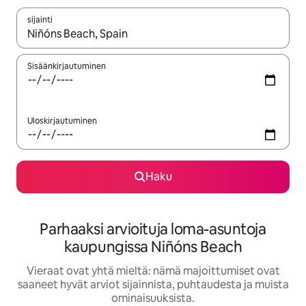
sijainti
Kun tulokset ovat saatavilla, navigoi ylös- ja alas-nuolinäppäimi
Sisäänkirjautuminen
Uloskirjautuminen
Haku
Parhaaksi arvioituja loma-asuntoja
kaupungissa Niñóns Beach
Vieraat ovat yhtä mieltä: nämä majoittumiset ovat
saaneet hyvät arviot sijainnista, puhtaudesta ja muista
ominaisuuksista.