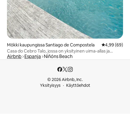
Mökki kaupungissa Santiago de Compostela
Keskimääräine
4,99 (69)
Casa do Cebro Talo, jossa on yksityinen uima-allas ja
Airbnb
Espanja
Niñóns Beach
poreallas
© 2026 Airbnb, Inc.
Yksityisyys
Käyttöehdot