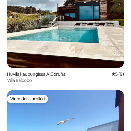
Huvila kaupungissa A Coruña
Keskimäär
5 (9)
Villa Balcobo
Vieraiden suosikki
Vieraiden suosikki