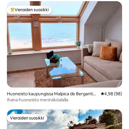
Vieraiden suosikki
Vieraiden suosikkien parhaimmistoa
Huoneisto kaupungissa Malpica de Bergantiño
Keskimääräine
4,98 (98)
s
Ihana huoneisto merinäköalalla
Vieraiden suosikki
Vieraiden suosikki