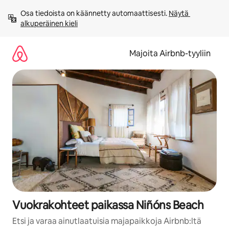
Jätä
Osa tiedoista on käännetty automaattisesti. 
Näytä 
sisältö
alkuperäinen kieli
väliin
Majoita Airbnb-tyyliin
Vuokrakohteet paikassa Niñóns Beach
Etsi ja varaa ainutlaatuisia majapaikkoja Airbnb:ltä