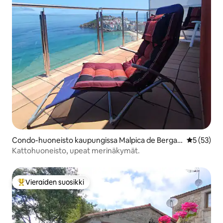
Condo-huoneisto kaupungissa Malpica de Bergan
Keskimäärä
5 (53)
tiños
Kattohuoneisto, upeat merinäkymät.
Vieraiden suosikki
Vieraiden suosikkien parhaimmistoa