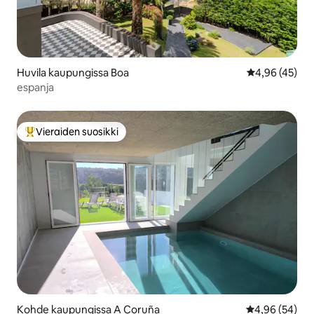
Huvila kaupungissa Boa
Keskimääräine
4,96 (45)
espanja
Vieraiden suosikki
Vieraiden suosikkien parhaimmistoa
Kohde kaupungissa A Coruña
Keskimääräine
4,96 (54)