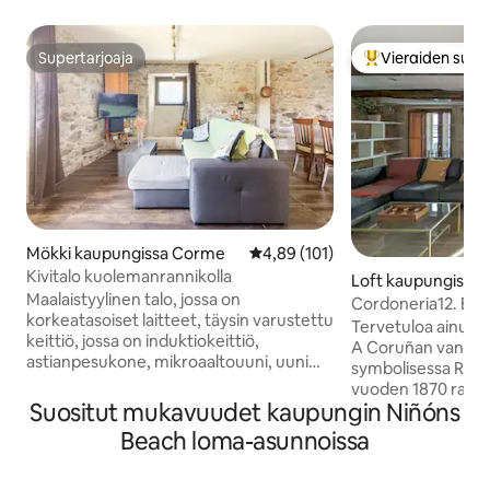
Supertarjoaja
Vieraiden suosi
Supertarjoaja
Vieraiden suosik
Mökki kaupungissa Corme
Keskimääräinen arvio 4,89/5, 10
4,89 (101)
Kivitalo kuolemanrannikolla
Loft kaupungissa
Maalaistyylinen talo, jossa on
Cordoneria12. Bo
korkeatasoiset laitteet, täysin varustettu
Tervetuloa ainutl
keittiö, jossa on induktiokeittiö,
A Coruñan vanhas
astianpesukone, mikroaaltouuni, uuni
symbolisessa Rúa
jne. Varastohuone, jossa on pesukone,
vuoden 1870 raken
jonka kapasiteetti on 7 Kg.
Suositut mukavuudet kaupungin Niñóns
tila on kunnostettu 
Musiikkiravintola ja WIFI, maanpäällinen
säilyttänyt kivisein
Beach loma-asunnoissa
signaali ja satelliitti, jossa on moderni 43
on integroitu nyky
tuuman televisio. Takka (vanha lareira).
suunnitteluun. Siel
LED-valaistus sekä sisä- että ulkotiloissa.