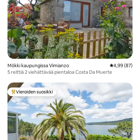
Mökki kaupungissa Vimianzo
Keskimääräine
4,99 (87)
5 reittiä 2 viehättävää pientaloa Costa Da Muerte
Vieraiden suosikki
Vieraiden suosikkien parhaimmistoa