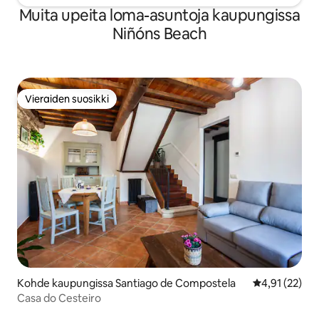
Muita upeita loma-asuntoja kaupungissa
Niñóns Beach
Vieraiden suosikki
Vieraiden suosikki
Kohde kaupungissa Santiago de Compostela
Keskimääräine
4,91 (22)
Casa do Cesteiro