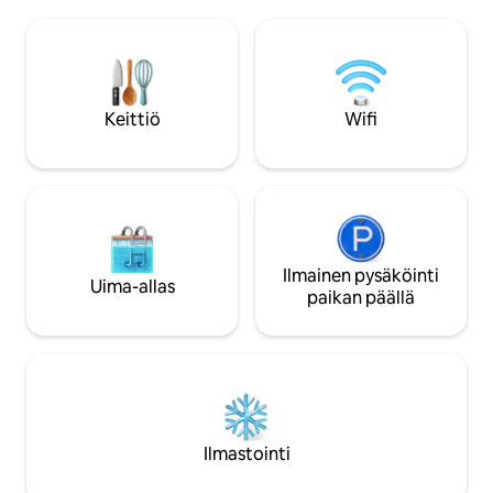
yksityinen terassi,
Terassi, jossa on tuolit ja pöydät sekä
ulkoilmasta nautti
aurinkovarjo, puutarha, suuri grilli.
ympäristössä. Sen 
Tyypillinen rekisteröity hórreo.
ansiosta voit tutu
Meriympäristö, jossa on lukemattomia
parhaisiin puoliin 
Costa da Mortelle tyypillisiä rantoja
suunnittelun ja 
Keittiö
Wifi
Odotamme sinua!
Ilmainen pysäköinti
Uima-allas
paikan päällä
Ilmastointi