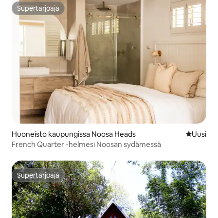
Supertarjoaja
Supertarjoaja
Huoneisto kaupungissa Noosa Heads
Uusi maja
Uusi
French Quarter -helmesi Noosan sydämessä
Supertarjoaja
Supertarjoaja