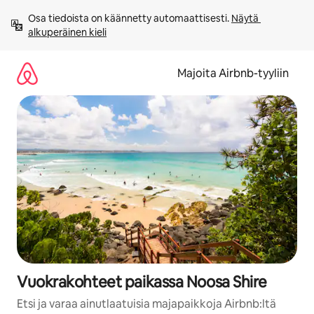
Jätä
Osa tiedoista on käännetty automaattisesti. 
Näytä 
sisältö
alkuperäinen kieli
väliin
Majoita Airbnb-tyyliin
Vuokrakohteet paikassa Noosa Shire
Etsi ja varaa ainutlaatuisia majapaikkoja Airbnb:ltä