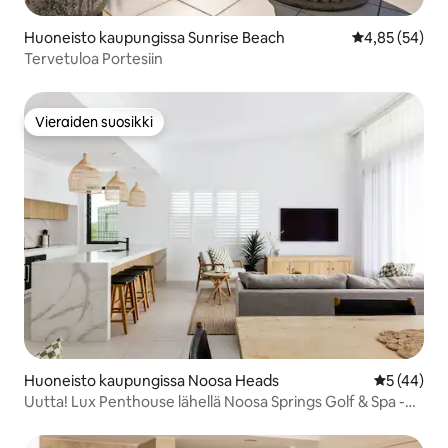
Huoneisto kaupungissa Sunrise Beach
Keskimääräine
4,85 (54)
Tervetuloa Portesiin
Vieraiden suosikki
Vieraiden suosikki
Huoneisto kaupungissa Noosa Heads
Keskimäärä
5 (44)
Uutta! Lux Penthouse lähellä Noosa Springs Golf & Spa -
kylpylää!