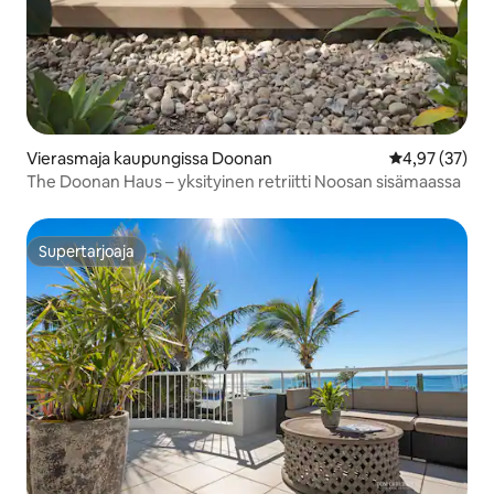
Vierasmaja kaupungissa Doonan
Keskimääräine
4,97 (37)
The Doonan Haus – yksityinen retriitti Noosan sisämaassa
Supertarjoaja
Supertarjoaja