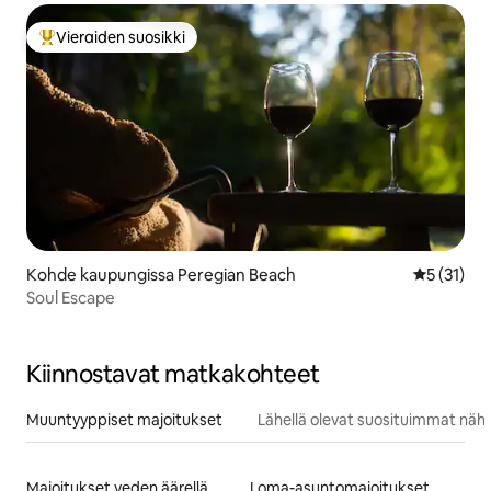
Vieraiden suosikki
Vieraiden suosikkien parhaimmistoa
Kohde kaupungissa Peregian Beach
Keskimäärä
5 (31)
Soul Escape
Kiinnostavat matkakohteet
Muuntyyppiset majoitukset
Lähellä olevat suosituimmat näh
Majoitukset veden äärellä
Loma-asuntomajoitukset