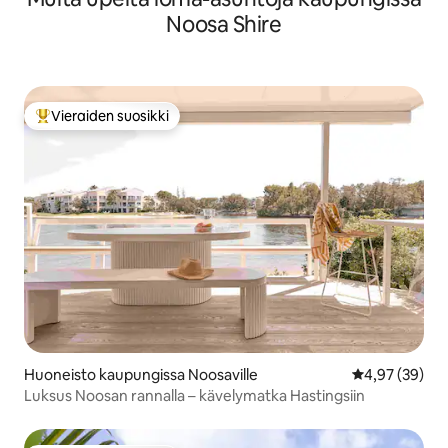
Noosa Shire
Vieraiden suosikki
Vieraiden suosikkien parhaimmistoa
Huoneisto kaupungissa Noosaville
Keskimääräine
4,97 (39)
Luksus Noosan rannalla – kävelymatka Hastingsiin