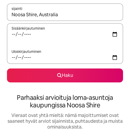
sijainti
Kun tulokset ovat saatavilla, navigoi ylös- ja alas-nuolinäppäimi
Sisäänkirjautuminen
Uloskirjautuminen
Haku
Parhaaksi arvioituja loma-asuntoja
kaupungissa Noosa Shire
Vieraat ovat yhtä mieltä: nämä majoittumiset ovat
saaneet hyvät arviot sijainnista, puhtaudesta ja muista
ominaisuuksista.