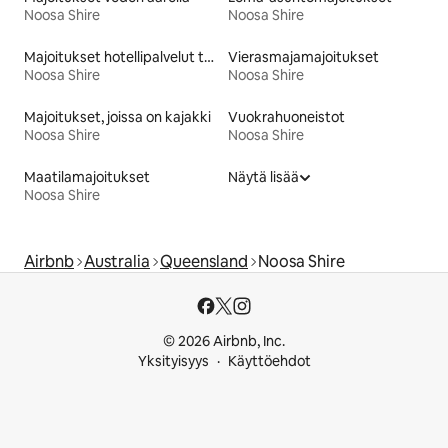
Noosa Shire
Noosa Shire
Majoitukset hotellipalvelut tarjoavissa huoneistoissa
Vierasmajamajoitukset
Noosa Shire
Noosa Shire
Majoitukset, joissa on kajakki
Vuokrahuoneistot
Noosa Shire
Noosa Shire
Maatilamajoitukset
Näytä lisää
Noosa Shire
Airbnb
Australia
Queensland
Noosa Shire
© 2026 Airbnb, Inc.
Yksityisyys
Käyttöehdot