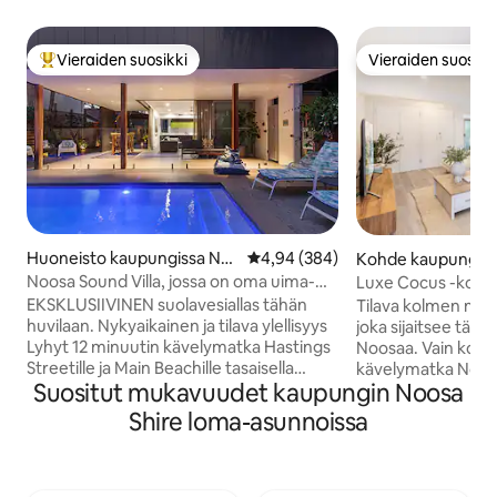
Vieraiden suosikki
Vieraiden suosikk
Vieraiden suosikkien parhaimmistoa
Vieraiden suosikk
Huoneisto kaupungissa No
Keskimääräinen arvio 4,94/5, 38
4,94 (384)
Kohde kaupungiss
osa Heads
Heads
Noosa Sound Villa, jossa on oma uima-
Luxe Cocus -kohde
allas
jossa on suuri uima
EKSKLUSIIVINEN suolavesiallas tähän
Tilava kolmen ma
huvilaan. Nykyaikainen ja tilava ylellisyys
joka sijaitsee täyde
Lyhyt 12 minuutin kävelymatka Hastings
Noosaa. Vain kolmen minuutin
Streetille ja Main Beachille tasaisella
kävelymatka Noosa
Suositut mukavuudet kaupungin Noosa
maalla. Ilmastointi – makuuhuoneet ja
kahviloita, ravintol
olohuone. Kattotuulettimet –
supermarketteja ja
Shire loma-asunnoissa
makuuhuoneet ja olohuone. Uima-allas
helppo kävelymatka
on vain tämän huvilan käytössä. TV -
Main Beachille. Tämä kaksikerroksinen
NETFLIX Ilmainen WiFi 2
kohde on valoisa ja
makuuhuonetta, joissa on 2 tai 3
Kohteessa on rajo