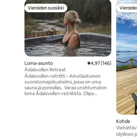
Vieraiden suosikki
Vieraide
Vieraiden suosikki
Vieraide
Loma-asunto
Keskimääräinen arvio 4,
4,97 (146)
Ådalsvollen Retreat
Ådalsvollen-retriitti – Ainutlaatuinen
vuoristomajoitushelmi, jossa on oma
sauna ja poreallas. Varaa unohtumaton
loma Ådalsvollen-retriitistä. Olipa
kyseessä tyttöystäväsi tai joku, jonka
kanssa haluat luoda muistoja. Täällä teitä
odottavat kodikkaat hetket saunassa,
virkistävät kylvyt joessa, rentoutumista
Kohde
porealtaassa ja aikaa tärkeimmälle asialle:
Viehättäv
toisillenne. Nauti hyvistä keskusteluista,
Stokkøyal
Idyllinen 
rentoudu kirjan parissa tai lähde