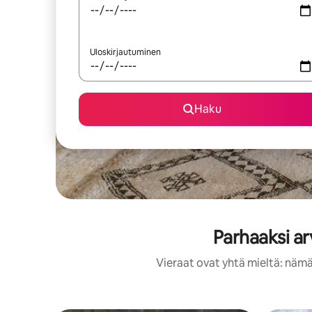
Uloskirjautuminen
Haku
Parhaaksi a
Vieraat ovat yhtä mieltä: nämä