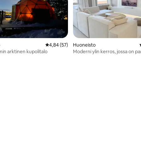
o 5/5, 43 arvostelua
o
Keskimääräinen arvio 4,84/5, 57 arvostelua
4,84 (57)
Huoneisto
in arktinen kupolitalo
Moderni ylin kerros, jossa on pa
ilmainen pysäköinti