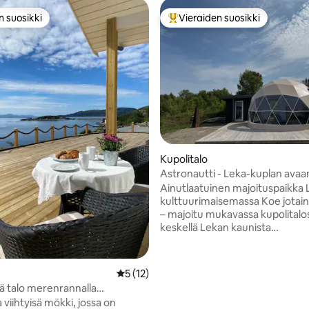
n suosikki
Vieraiden suosikki
n suosikki
Vieraiden suosikkien parhaimm
97/5, 146 arvostelua
Kupolitalo
Astronautti - Leka-kuplan ava
Ainutlaatuinen majoituspaikka
kulttuurimaisemassa Koe jotain 
– majoitu mukavassa kupolitalo
keskellä Lekan kaunista
kulttuurimaisemaa. Täydellinen
pariskunnille, luonnon ystäville ja
jotka etsivät rauhaa ja läheisyyt
Keskimääräinen arvio 5/5, 12 arvostelua
5 (12)
luontoon. Alueelta on lyhyt matka
ä talo merenrannalla
vaellusreitteihin,
la
ja viihtyisä mökki, jossa on
melontamahdollisuuksiin ja jänni