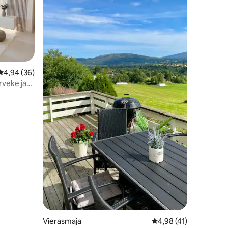
Keskimääräinen arvio 4,94/5, 36 arvostelua
4,94 (36)
rveke ja
Vierasmaja
Keskimääräinen arvio 
4,98 (41)