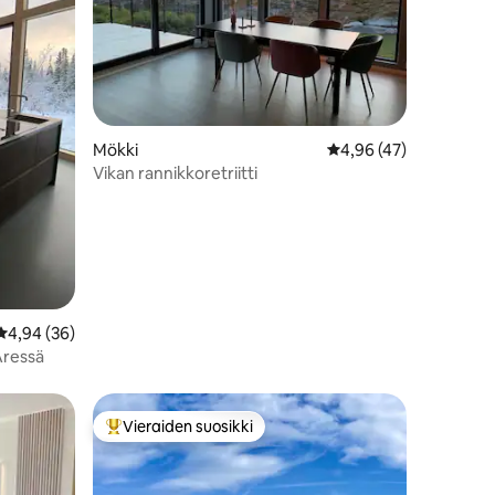
Mökki
Keskimääräinen arvio 
4,96 (47)
Vikan rannikkoretriitti
Keskimääräinen arvio 4,94/5, 36 arvostelua
4,94 (36)
Åressä
Vieraiden suosikki
istoa
Vieraiden suosikkien parhaimmistoa