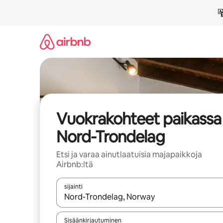
Jätä
sisältö
väliin
Vuokrakohteet paikassa
Nord-Trondelag
Etsi ja varaa ainutlaatuisia majapaikkoja
Airbnb:ltä
sijainti
Kun tulokset ovat saatavilla, navigoi ylös- ja alas
Sisäänkirjautuminen