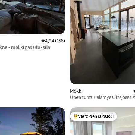
,83/5, 65 arvostelua
Keskimääräinen arvio 4,94/5, 156 arvostelua
4,94 (156)
kne - mökki paalutuksilla
Mökki
Upea tunturielämys Ottsjössä 
Vieraiden suosikki
Vieraiden suosikkien parhaimm