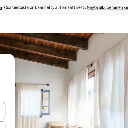
Osa tiedoista on käännetty automaattisesti. 
Näytä alkuperäinen kie
-nuolinäppäimillä tai tutustu koskettamalla tai pyyhkäisemällä.