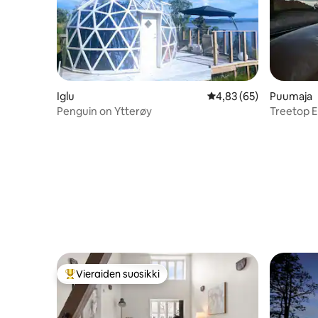
Iglu
Keskimääräinen arvio 4
4,83 (65)
Puumaja
Penguin on Ytterøy
Treetop E
Vieraiden suosikki
Vieraiden suosikkien parhaimmistoa