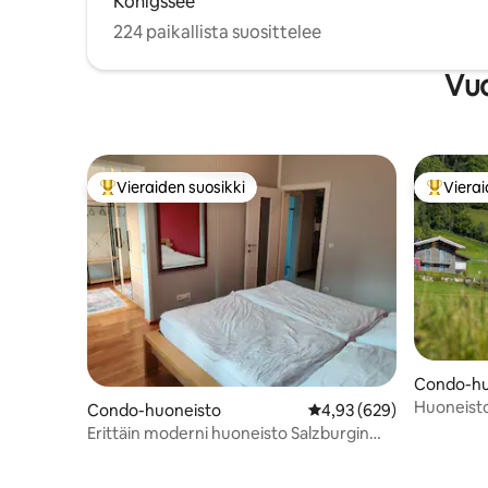
Königssee
224 paikallista suosittelee
Vuo
Vieraiden suosikki
Vierai
Vieraiden suosikkien parhaimmistoa
Vieraide
Condo-hu
Huoneist
Condo-huoneisto
Keskimääräinen arvio 4,
4,93 (629)
Erittäin moderni huoneisto Salzburgin
keskustassa, 95 m²