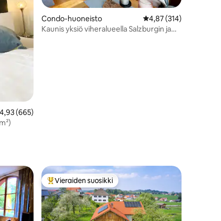
Condo-huoneisto
Keskimääräinen arvio 4
4,87 (314)
Kaunis yksiö viheralueella Salzburgin ja
Halleinin välillä
eskimääräinen arvio 4,93/5, 665 arvostelua
4,93 (665)
 m²)
Vieraiden suosikki
istoa
Vieraiden suosikkien parhaimmistoa