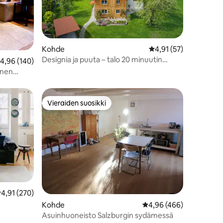
Kohde
Keskimääräinen arvio 
4,91 (57)
Designia ja puuta – talo 20 minuutin
eskimääräinen arvio 4,96/5, 140 arvostelua
4,96 (140)
päässä Salzburgista
inen
Vieraiden suosikki
istoa
Vieraiden suosikki
eskimääräinen arvio 4,91/5, 270 arvostelua
4,91 (270)
Kohde
Keskimääräinen arvio 4
4,96 (466)
Asuinhuoneisto Salzburgin sydämessä