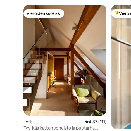
Vieraiden suosikki
Vierai
Vieraiden suosikki
Vieraide
Loft
Keskimääräinen arvio 4
4,87 (111)
Tyylikäs kattohuoneisto ja puutarha