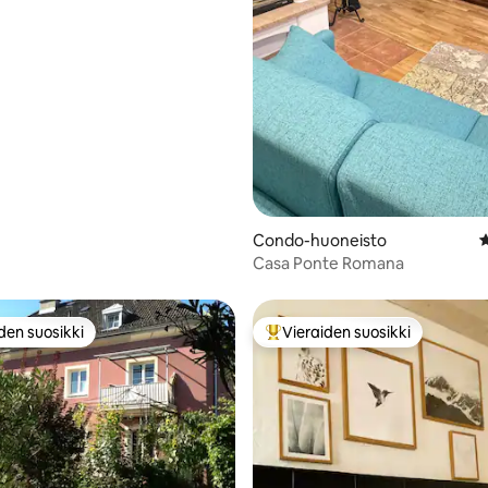
Condo-huoneisto
K
Casa Ponte Romana
den suosikki
Vieraiden suosikki
n suosikkien parhaimmistoa
Vieraiden suosikkien parhaimm