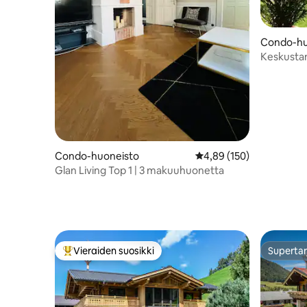
Condo-hu
Keskustan 
huoneist
Condo-huoneisto
Keskimääräinen arvio 4,
4,89 (150)
Glan Living Top 1 | 3 makuuhuonetta
Vieraiden suosikki
Supertar
Vieraiden suosikkien parhaimmistoa
Supertar