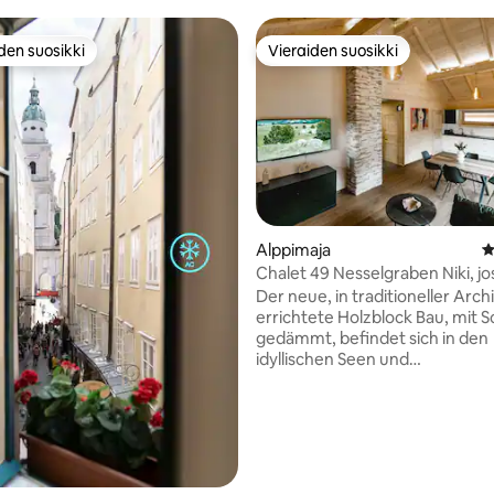
den suosikki
Vieraiden suosikki
n suosikkien parhaimmistoa
Vieraiden suosikki
Alppimaja
K
Chalet 49 Nesselgraben Niki, jo
suuri parveke
Der neue, in traditioneller Arch
errichtete Holzblock Bau, mit 
gedämmt, befindet sich in den
idyllischen Seen und
Salzkammergutgebiet von Salz
Hallstatt. Die Bushaltestelle Richtung
Salzburg oder Bad Ischl ist in nu
Minuten zu Fuß erreichbar. Von
,87/5, 111 arvostelua
können Sie im ca. 15 Minuten Tak
Sehenswürdigkeiten oder Ausfl