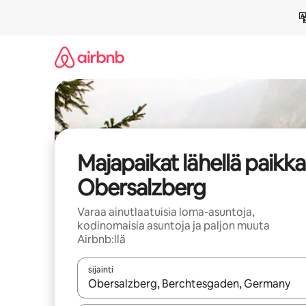
Jätä
sisältö
väliin
Majapaikat lähellä paikk
Obersalzberg
Varaa ainutlaatuisia loma-asuntoja,
kodinomaisia asuntoja ja paljon muuta
Airbnb:llä
sijainti
Kun tulokset ovat saatavilla, navigoi ylös- ja alas