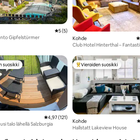
99/5, 103 arvostelua
Keskimääräinen arvio 5/5, 5 arvostelua
5 (5)
nto Gipfelstürmer
Kohde
K
Club Hotel Hinterthal – Fantast
loma-asunto
n suosikki
Vieraiden suosikki
n suosikki
Vieraiden suosikkien parhaimm
Keskimääräinen arvio 4,97/5, 121 arvostelua
4,97 (121)
Kohde
K
uusi talo lähellä Salzburgia
Hallstatt Lakeview House
89/5, 100 arvostelua