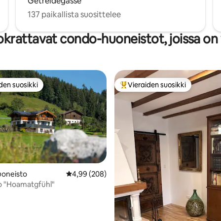
Getreidegasse
137 paikallista suosittelee
krattavat condo-huoneistot, joissa on 
den suosikki
Vieraiden suosikki
n suosikkien parhaimmistoa
Vieraiden suosikkien parhaimm
oneisto
Keskimääräinen arvio 4,99/5, 208 arvostelua
4,99 (208)
o "Hoamatgfühl"
93/5, 629 arvostelua