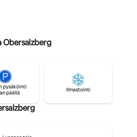
uest
minuutin kävelymatka lähimmälle
utzung
bussipysäkille. Vain 7 minuuttia
el im
historialliseen keskustaan
a Obersalzberg
n pysäköinti
Ilmastointi
an päällä
ersalzberg