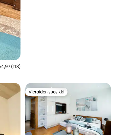
eskimääräinen arvio 4,97/5, 118 arvostelua
4,97 (118)
Vieraiden suosikki
istoa
Vieraiden suosikki