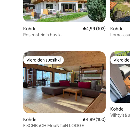
Kohde
Keskimääräinen arvio 4,
4,99 (103)
Kohde
Rosensteinin huvila
Loma-asu
Vieraiden suosikki
Vieraide
Vieraiden suosikki
Vieraide
Kohde
Viihtyisä 
Kohde
Keskimääräinen arvio 4,
4,89 (100)
FiSCHBaCH MouNTaiN LODGE