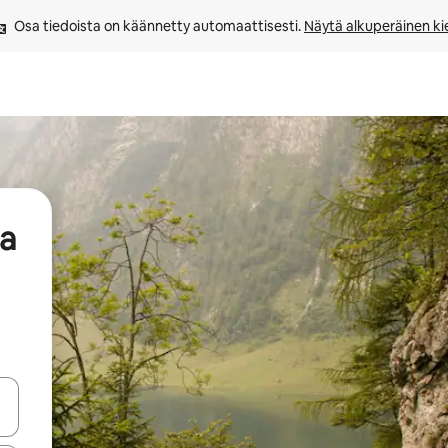
Osa tiedoista on käännetty automaattisesti. 
Näytä alkuperäinen kie
aa
-nuolinäppäimillä tai tutustu koskettamalla tai pyyhkäisemällä.