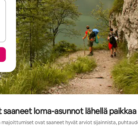
t saaneet loma-asunnot lähellä paikka
 majoittumiset ovat saaneet hyvät arviot sijainnista, puhtaud