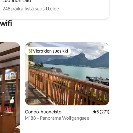
Luonnon talo
248 paikallista suosittelee
wifi
Vieraiden suosikki
istoa
Vieraiden suosikkien parhaimmistoa
Condo-huoneisto
Keskimääräinen arvi
5 (271)
M188 – Panorama Wolfgangsee