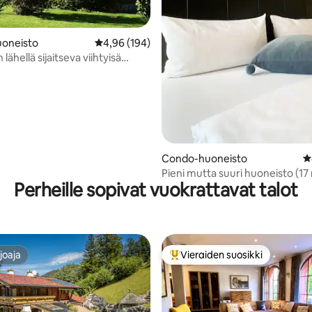
oneisto
Keskimääräinen arvio 4,96/5, 194 arvostelua
4,96 (194)
lähellä sijaitseva viihtyisä
o
89/5, 150 arvostelua
Condo-huoneisto
K
Pieni mutta suuri huoneisto (17
Perheille sopivat vuokrattavat talot
joaja
Vieraiden suosikki
joaja
Vieraiden suosikkien parhaimm