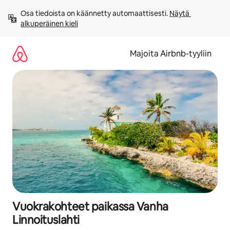
Jätä
Osa tiedoista on käännetty automaattisesti. 
Näytä 
sisältö
alkuperäinen kieli
väliin
Majoita Airbnb-tyyliin
Vuokrakohteet paikassa Vanha
Linnoituslahti