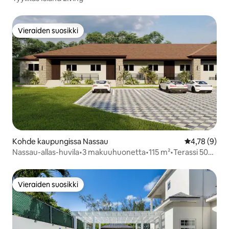
Vieraiden suosikki
Vieraiden suosikki
Kohde kaupungissa Nassau
Keskimääräin
4,78 (9)
Nassau-allas-huvila•3 makuuhuonetta•115 m²•Terassi 50
m²•6 henkilöä
Vieraiden suosikki
Vieraiden suosikki