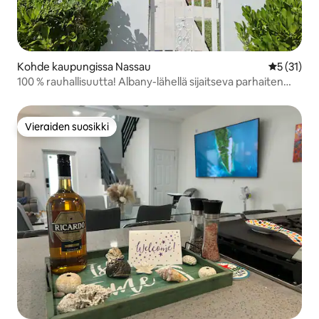
Kohde kaupungissa Nassau
Keskimäärä
5 (31)
100 % rauhallisuutta! Albany-lähellä sijaitseva parhaiten
säilytetty salaisuus!
Vieraiden suosikki
Vieraiden suosikki