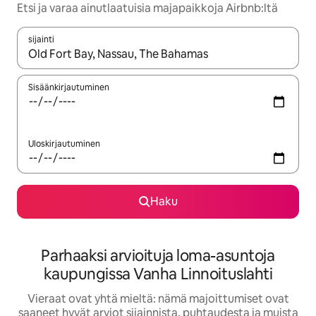
Etsi ja varaa ainutlaatuisia majapaikkoja Airbnb:ltä
sijainti
Kun tulokset ovat saatavilla, navigoi ylös- ja alas-nuolinäppäimi
Sisäänkirjautuminen
Uloskirjautuminen
Haku
Parhaaksi arvioituja loma-asuntoja
kaupungissa Vanha Linnoituslahti
Vieraat ovat yhtä mieltä: nämä majoittumiset ovat
saaneet hyvät arviot sijainnista, puhtaudesta ja muista