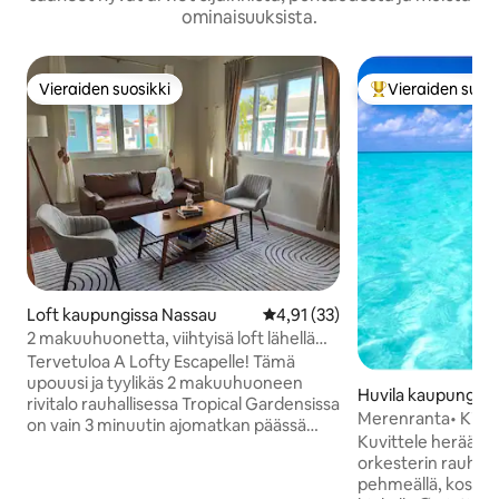
ominaisuuksista.
Vieraiden suosikki
Vieraiden suosi
Vieraiden suosikki
Vieraiden suosik
Loft kaupungissa Nassau
Keskimääräinen arvio 4,91/5, 3
4,91 (33)
2 makuuhuonetta, viihtyisä loft lähellä
rantaa ja lentokenttää
Tervetuloa A Lofty Escapelle! Tämä
upouusi ja tyylikäs 2 makuuhuoneen
Huvila kaupungiss
rivitalo rauhallisessa Tropical Gardensissa
Merenranta• King
on vain 3 minuutin ajomatkan päässä
Lepo•Rentoutumi
Kuvittele herääväs
lentokentältä ja 18 minuutin
Lentokenttä
orkesterin rauhoit
kävelymatkan päässä rannalta (3
pehmeällä, koskem
minuutin ajomatka). Nauti modernista