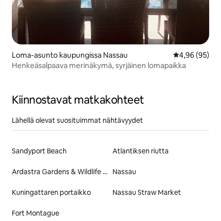
Loma-asunto kaupungissa Nassau
Keskimääräine
4,96 (95)
Henkeäsalpaava merinäkymä, syrjäinen lomapaikka
Kiinnostavat matkakohteet
Lähellä olevat suosituimmat nähtävyydet
Sandyport Beach
Atlantiksen riutta
Ardastra Gardens & Wildlife Conservation Centre
Nassau
Kuningattaren portaikko
Nassau Straw Market
Fort Montague