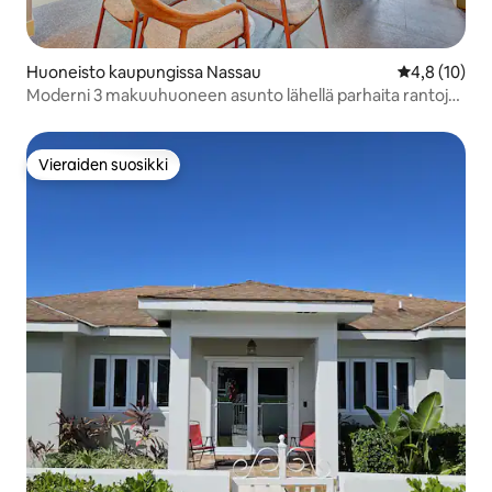
Huoneisto kaupungissa Nassau
Keskimääräin
4,8 (10)
Moderni 3 makuuhuoneen asunto lähellä parhaita rantoja |
Uima-allas, kuntosali, aidattu alue
Vieraiden suosikki
Vieraiden suosikki