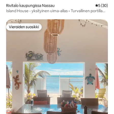
Rivitalo kaupungissa Nassau
Keskimäärä
5 (30)
Island House - yksityinen uima-allas • Turvallinen portilla
suojattu yhteisö!
Vieraiden suosikki
Vieraiden suosikki