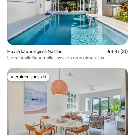
Huvila kaupungissa Nassau
Keskimääräine
4,97 (31)
Upea huvila Bahamalla, jossa on oma uima-allas
Vieraiden suosikki
Vieraiden suosikki