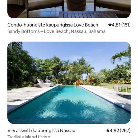
Condo-huoneisto kaupungissa Love Beach
Keskimääräinen
4,81 (151)
Sandy Bottoms – Love Beach, Nassau, Bahama
Vierassviitti kaupungissa Nassau
Keskimääräinen
4,82 (267)
Tyylikäs Island Living