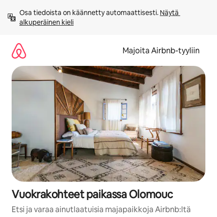
Jätä
Osa tiedoista on käännetty automaattisesti. 
Näytä 
sisältö
alkuperäinen kieli
väliin
Majoita Airbnb-tyyliin
Vuokrakohteet paikassa Olomouc
Etsi ja varaa ainutlaatuisia majapaikkoja Airbnb:ltä