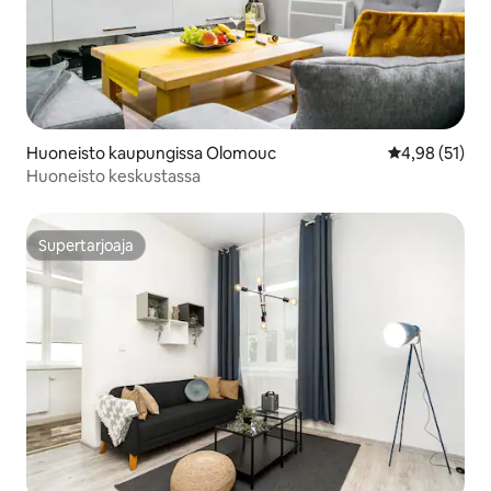
Huoneisto kaupungissa Olomouc
Keskimääräine
4,98 (51)
Huoneisto keskustassa
Supertarjoaja
Supertarjoaja