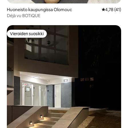
Huoneisto kaupungissa Olomouc
Keskimääräine
4,78 (41)
Déjà vu BOTiQUE
Vieraiden suosikki
Vieraiden suosikki