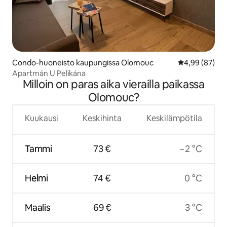
Condo-huoneisto kaupungissa Olomouc
Keskimääräine
4,99 (87)
Apartmán U Pelikána
Milloin on paras aika vierailla paikassa
Olomouc?
Kuukausi
Keskihinta
Keskilämpötila
Tammi
73 €
−2 °C
Helmi
74 €
0 °C
Maalis
69 €
3 °C