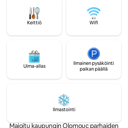
astianpesukone ja kahvinkeitin.
jossa he hankaavat 
Kokoontaitettava sänky, mukava sohva,
Lähikauppa saatavi
televisio ja työtila. Korkeat katot,
Täydellinen roman
tammilattiat ja pimennysverhot.
työskentelyyn tai 
Keittiö
Wifi
Ihanteellinen yksin matkustaville tai
tutustumiseen.
pariskunnille, erinomaiset julkisen
liikenteen yhteydet.
Ilmainen pysäköinti
Uima-allas
paikan päällä
Ilmastointi
Majoitu kaupungin Olomouc parhaiden