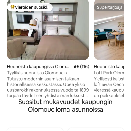
Vieraiden suosikki
Supertarjoaja
Vieraiden suosikkien parhaimmistoa
Supertarjoaja
Huoneisto kaupungissa Olomo
Keskimääräinen arvio 5/5, 11
5 (116)
Huoneisto kaupun
uc
Tyylikäs huoneisto Olomoucin
Loft Park Olomouc
sydämessä
Tutustu modernin asumisen taikaan
Ylellisesti kaluste
historiallisessa keskustassa. Upea yksiö
loft aivan Čechovy
uusbarokkirakennuksessa vuodelta 1899
vieressä kaupungin kes
tarjoaa täydellisen yhdistelmän luksusta
on poikkeuksellisen
Suositut mukavuudet kaupungin
ja perinnettä. Arvostettu sijainti
mukavuudet, täysin
historiallisen keskustan ja Smetanovými
mukava nukkuminen
Olomouc loma-asunnoissa
sady -puiston välissä. Täysin uusi
Olomoucin historia
designkalustus huippuluokan
mukavan kävelyma
eurooppalaisilta tuotemerkeiltä. Täysin
raitiovaunu pysäht
varusteltu keittiö, jossa on
vieressä, ja raken