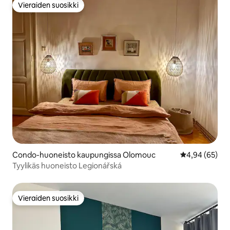
Vieraiden suosikki
Vieraiden suosikki
Condo-huoneisto kaupungissa Olomouc
Keskimääräine
4,94 (65)
Tyylikäs huoneisto Legionářská
Vieraiden suosikki
Vieraiden suosikki