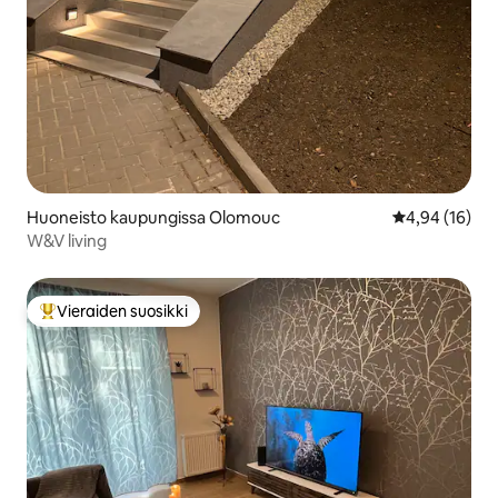
Huoneisto kaupungissa Olomouc
Keskimääräine
4,94 (16)
W&V living
Vieraiden suosikki
Vieraiden suosikkien parhaimmistoa