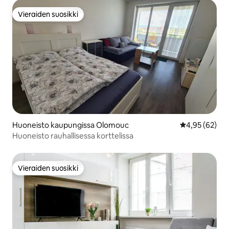
Vieraiden suosikki
Vieraiden suosikki
Huoneisto kaupungissa Olomouc
Keskimääräine
4,95 (62)
Huoneisto rauhallisessa korttelissa
Vieraiden suosikki
Vieraiden suosikki