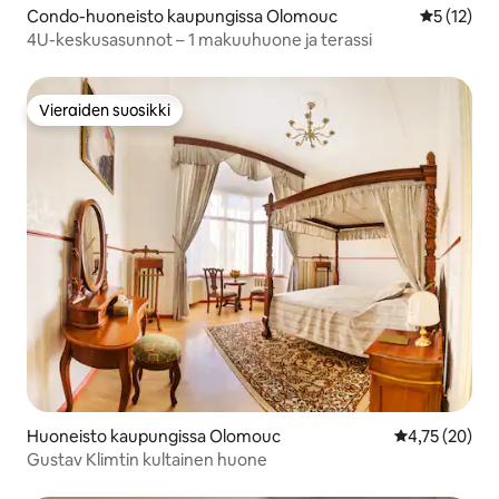
Condo-huoneisto kaupungissa Olomouc
Keskimäärä
5 (12)
4U-keskusasunnot – 1 makuuhuone ja terassi
Vieraiden suosikki
Vieraiden suosikki
Huoneisto kaupungissa Olomouc
Keskimääräine
4,75 (20)
Gustav Klimtin kultainen huone