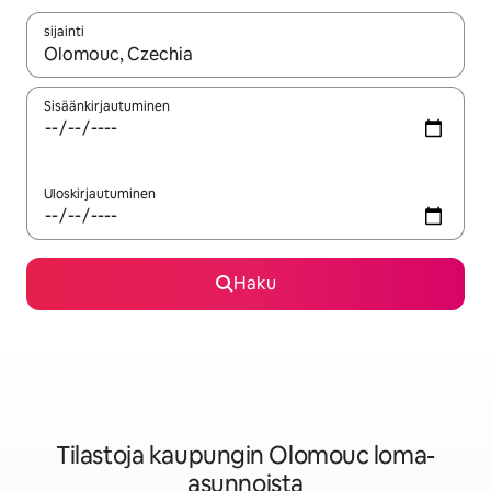
sijainti
Kun tulokset ovat saatavilla, navigoi ylös- ja alas-nuolinäppäimi
Sisäänkirjautuminen
Uloskirjautuminen
Haku
Tilastoja kaupungin Olomouc loma-
asunnoista