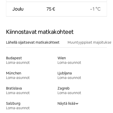
Joulu
75 €
−1 °C
Kiinnostavat matkakohteet
Lähellä sijaitsevat matkakohteet
Muuntyyppiset majoitukset
Budapest
Wien
Loma-asunnot
Loma-asunnot
München
Ljubljana
Loma-asunnot
Loma-asunnot
Bratislava
Zagreb
Loma-asunnot
Loma-asunnot
Salzburg
Näytä lisää
Loma-asunnot