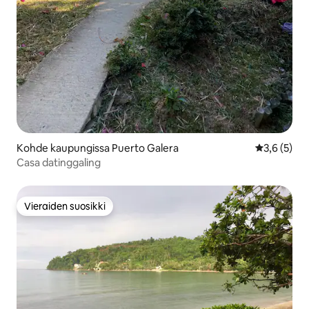
Kohde kaupungissa Puerto Galera
Keskimääräi
3,6 (5)
Casa datinggaling
Vieraiden suosikki
Vieraiden suosikki