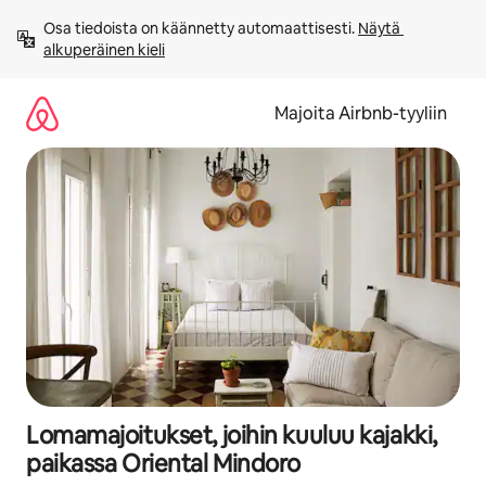
Jätä
Osa tiedoista on käännetty automaattisesti. 
Näytä 
sisältö
alkuperäinen kieli
väliin
Majoita Airbnb-tyyliin
Lomamajoitukset, joihin kuuluu kajakki,
paikassa Oriental Mindoro