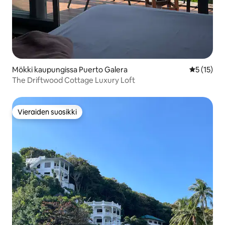
Mökki kaupungissa Puerto Galera
Keskimäärä
5 (15)
The Driftwood Cottage Luxury Loft
Vieraiden suosikki
Vieraiden suosikki