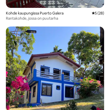
Kohde kaupungissa Puerto Galera
Keskimäärä
5 (28)
Rantakohde, jossa on puutarha