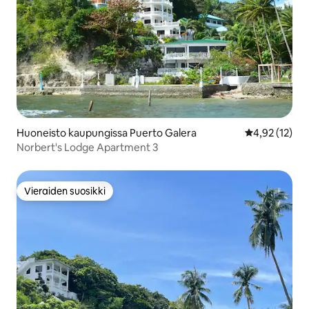
Huoneisto kaupungissa Puerto Galera
Keskimääräine
4,92 (12)
Norbert's Lodge Apartment 3
Vieraiden suosikki
Vieraiden suosikki