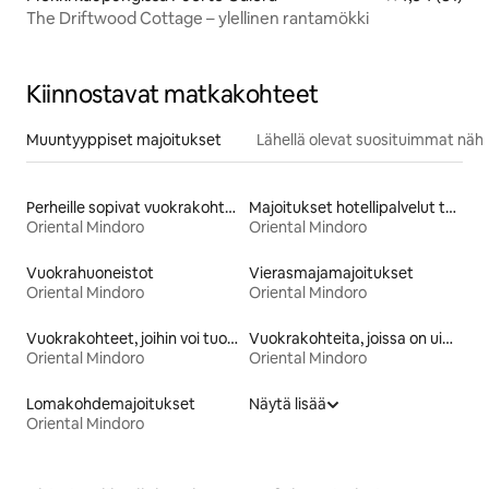
The Driftwood Cottage – ylellinen rantamökki
Kiinnostavat matkakohteet
Muuntyyppiset majoitukset
Lähellä olevat suosituimmat näh
Perheille sopivat vuokrakohteet
Majoitukset hotellipalvelut tarjoavissa huoneistoissa
Oriental Mindoro
Oriental Mindoro
Vuokrahuoneistot
Vierasmajamajoitukset
Oriental Mindoro
Oriental Mindoro
Vuokrakohteet, joihin voi tuoda lemmikin
Vuokrakohteita, joissa on uima-allas
Oriental Mindoro
Oriental Mindoro
Lomakohdemajoitukset
Näytä lisää
Oriental Mindoro