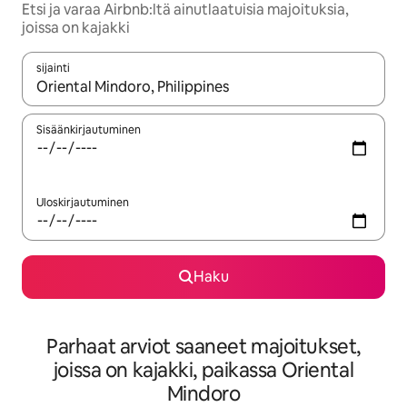
Etsi ja varaa Airbnb:ltä ainutlaatuisia majoituksia,
joissa on kajakki
sijainti
Kun tulokset ovat saatavilla, navigoi ylös- ja alas-nuolinäppäimi
Sisäänkirjautuminen
Uloskirjautuminen
Haku
Parhaat arviot saaneet majoitukset,
joissa on kajakki, paikassa Oriental
Mindoro