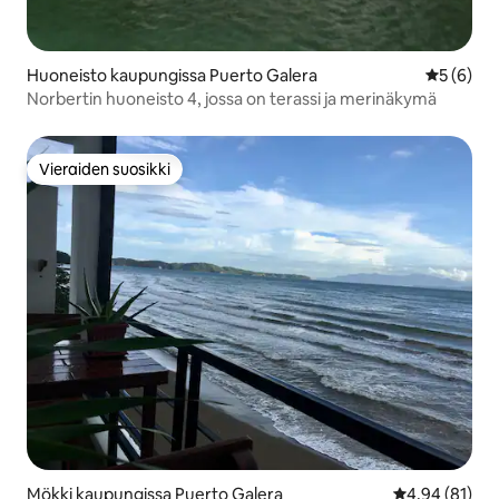
Huoneisto kaupungissa Puerto Galera
Keskimäär
5 (6)
Norbertin huoneisto 4, jossa on terassi ja merinäkymä
Vieraiden suosikki
Vieraiden suosikki
Mökki kaupungissa Puerto Galera
Keskimääräine
4,94 (81)