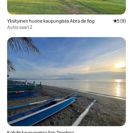
Yksityinen huone kaupungissa Abra de Ilog
Keskimäär
5 (9)
Autio saari 2
Kohde kaupungissa San Teodoro