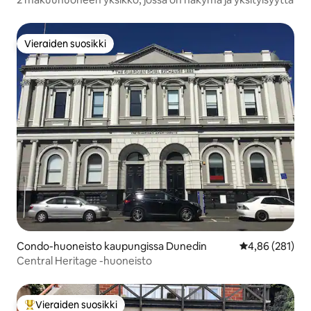
Vieraiden suosikki
Vieraiden suosikki
Condo-huoneisto kaupungissa Dunedin
Keskimääräinen
4,86 (281)
Central Heritage -huoneisto
Vieraiden suosikki
Vieraiden suosikkien parhaimmistoa