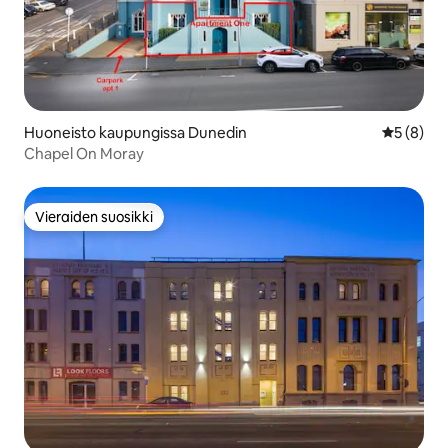
Huoneisto kaupungissa Dunedin
Keskimäär
5 (8)
Chapel On Moray
Vieraiden suosikki
Vieraiden suosikki