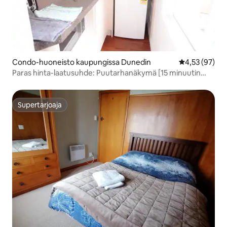
Condo-huoneisto kaupungissa Dunedin
Keskimääräine
4,53 (97)
Paras hinta-laatusuhde: Puutarhanäkymä [15 minuutin
kävelymatka kaupunkiin]
Supertarjoaja
Supertarjoaja