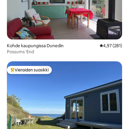
Kohde kaupungissa Dunedin
Keskimääräinen
4,97 (281)
Possums 'End
Vieraiden suosikki
Vieraiden suosikkien parhaimmistoa