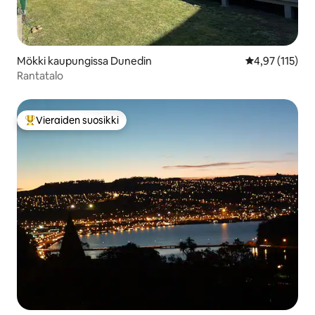
Mökki kaupungissa Dunedin
Keskimääräinen
4,97 (115)
Rantatalo
Vieraiden suosikki
Vieraiden suosikkien parhaimmistoa