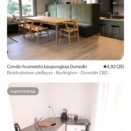
Condo-huoneisto kaupungissa Dunedin
Keskimääräine
4,92 (25)
Eksklusiivinen ylellisyys - Burlington - Dunedin CBD
Supertarjoaja
Supertarjoaja