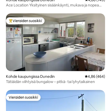
Ace Location Yksityinen sisäänkäynti, mukava ja nopea
WiFi
Vieraiden suosikki
Vieraiden suosikkien parhaimmistoa
Kohde kaupungissa Dunedin
Keskimääräinen
4,86 (464)
Tätiäidän viihtyisä bungalow – pitkä- tai lyhytaikainen
Vieraiden suosikki
Vieraiden suosikki