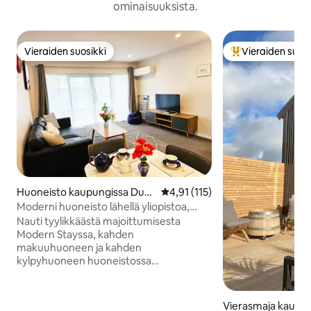
ominaisuuksista.
Vieraiden suosikki
Vieraiden suosi
Vieraiden suosikki
Vieraiden suosik
Huoneisto kaupungissa Dun
Keskimääräinen arvio 4,91/5, 11
4,91 (115)
edin
Moderni huoneisto lähellä yliopistoa,
museota, sairaalaa ja stadionia
Nauti tyylikkäästä majoittumisesta
Modern Stayssa, kahden
makuuhuoneen ja kahden
kylpyhuoneen huoneistossa
Dunedinissa, vain muutaman minuutin
kävelymatkan päässä Otagon museosta,
Otagon yliopistosta, Dunedinin
Vierasmaja kaupu