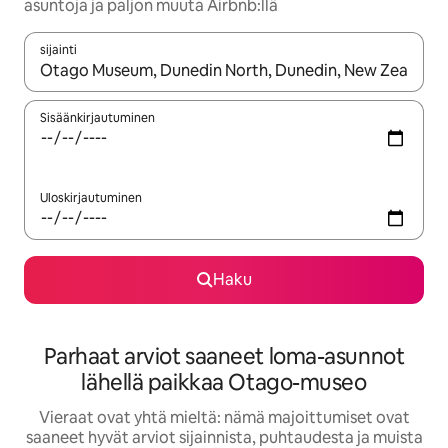
asuntoja ja paljon muuta Airbnb:llä
sijainti
Kun tulokset ovat saatavilla, navigoi ylös- ja alas-nuolinäppäimi
Sisäänkirjautuminen
Uloskirjautuminen
Haku
Parhaat arviot saaneet loma-asunnot
lähellä paikkaa Otago-museo
Vieraat ovat yhtä mieltä: nämä majoittumiset ovat
saaneet hyvät arviot sijainnista, puhtaudesta ja muista