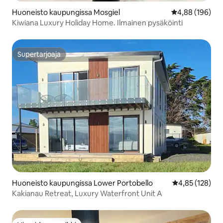
Huoneisto kaupungissa Mosgiel
Keskimääräinen
4,88 (196)
Kiwiana Luxury Holiday Home. Ilmainen pysäköinti
Supertarjoaja
Supertarjoaja
Huoneisto kaupungissa Lower Portobello
Keskimääräinen
4,85 (128)
Kakianau Retreat, Luxury Waterfront Unit A