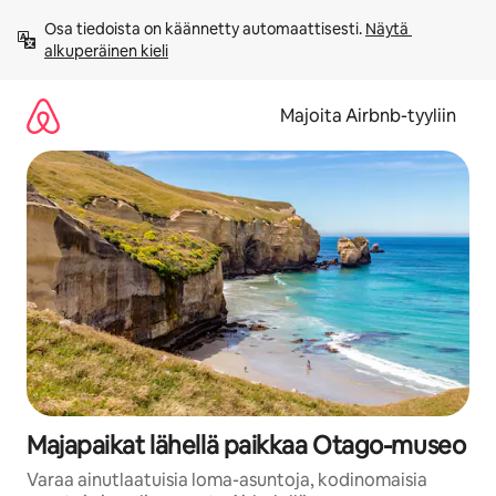
Jätä
Osa tiedoista on käännetty automaattisesti. 
Näytä 
sisältö
alkuperäinen kieli
väliin
Majoita Airbnb-tyyliin
Majapaikat lähellä paikkaa Otago-museo
Varaa ainutlaatuisia loma-asuntoja, kodinomaisia