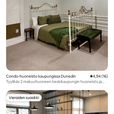
Condo-huoneisto kaupungissa Dunedin
Keskimääräine
4,94 (16)
Tyylikäs 2 makuuhuoneen keskikaupungin huoneisto ja
ilmainen pysäköinti
Vieraiden suosikki
Vieraiden suosikki