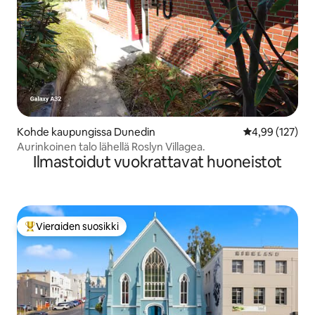
Kohde kaupungissa Dunedin
Keskimääräinen
4,99 (127)
Aurinkoinen talo lähellä Roslyn Villagea.
Ilmastoidut vuokrattavat huoneistot
Vieraiden suosikki
Vieraiden suosikkien parhaimmistoa