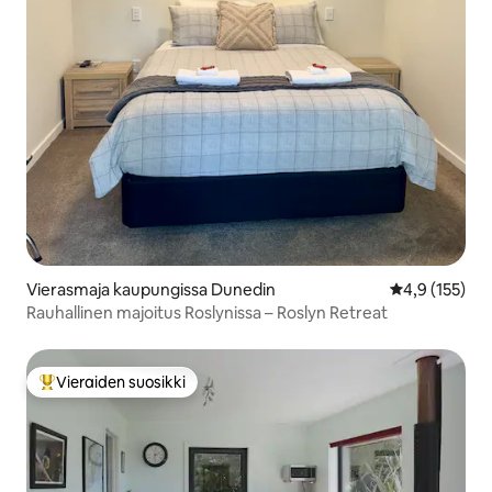
Vierasmaja kaupungissa Dunedin
Keskimääräine
4,9 (155)
Rauhallinen majoitus Roslynissa – Roslyn Retreat
Vieraiden suosikki
Vieraiden suosikkien parhaimmistoa