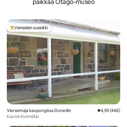
paikkaa Otago-museo
Vieraiden suosikki
Vieraiden suosikkien parhaimmistoa
Vierasmaja kaupungissa Dunedin
Keskimääräinen
4,95 (446)
Kaunis kivimökki