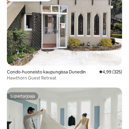
Condo-huoneisto kaupungissa Dunedin
Keskimääräinen
4,99 (325)
Hawthorn Guest Retreat
Supertarjoaja
Supertarjoaja