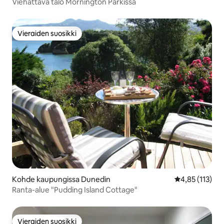
Viehättävä talo Mornington Parkissa
Vieraiden suosikki
Vieraiden suosikki
Kohde kaupungissa Dunedin
Keskimääräinen
4,85 (113)
Ranta-alue "Pudding Island Cottage"
Vieraiden suosikki