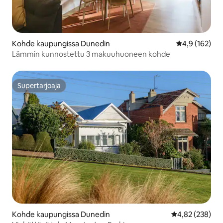
Kohde kaupungissa Dunedin
Keskimääräine
4,9 (162)
Lämmin kunnostettu 3 makuuhuoneen kohde
Supertarjoaja
Supertarjoaja
Kohde kaupungissa Dunedin
Keskimääräinen
4,82 (238)