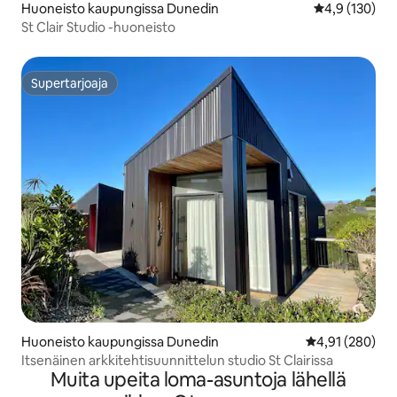
Huoneisto kaupungissa Dunedin
Keskimääräine
4,9 (130)
St Clair Studio -huoneisto
Supertarjoaja
Supertarjoaja
Huoneisto kaupungissa Dunedin
Keskimääräinen
4,91 (280)
Itsenäinen arkkitehtisuunnittelun studio St Clairissa
Muita upeita loma-asuntoja lähellä