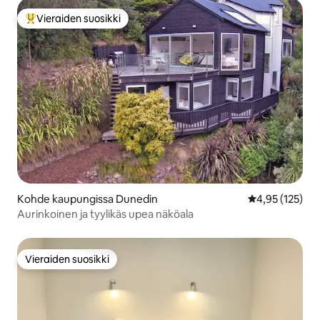
Vieraiden suosikki
Vieraiden suosikkien parhaimmistoa
Kohde kaupungissa Dunedin
Keskimääräinen
4,95 (125)
Aurinkoinen ja tyylikäs upea näköala
Vieraiden suosikki
Vieraiden suosikki