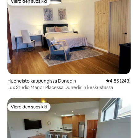
Vieraiden suosikki
Vieraiden suosikki
Huoneisto kaupungissa Dunedin
Keskimääräinen
4,85 (243)
Lux Studio Manor Placessa Dunedinin keskustassa
Vieraiden suosikki
Vieraiden suosikki