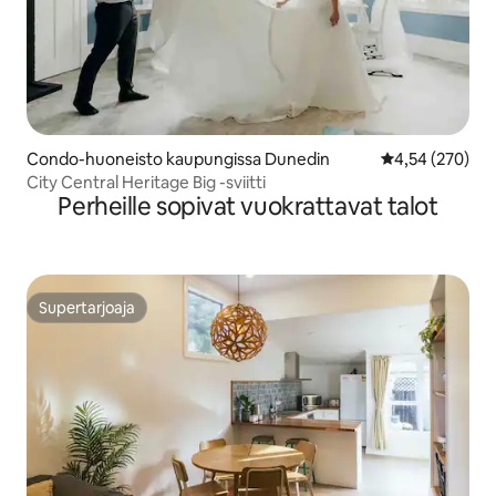
Condo-huoneisto kaupungissa Dunedin
Keskimääräinen
4,54 (270)
City Central Heritage Big -sviitti
Perheille sopivat vuokrattavat talot
Supertarjoaja
Supertarjoaja