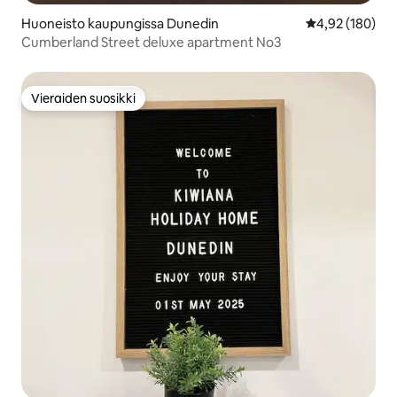
Huoneisto kaupungissa Dunedin
Keskimääräinen
4,92 (180)
Cumberland Street deluxe apartment No3
Vieraiden suosikki
Vieraiden suosikki