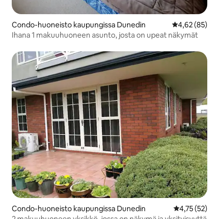
Condo-huoneisto kaupungissa Dunedin
Keskimääräine
4,62 (85)
Ihana 1 makuuhuoneen asunto, josta on upeat näkymät
Condo-huoneisto kaupungissa Dunedin
Keskimääräine
4,75 (52)
2 makuuhuoneen yksikkö, jossa on näkymä ja yksityisyyttä