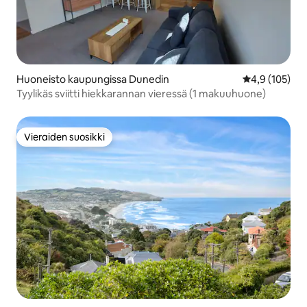
Huoneisto kaupungissa Dunedin
Keskimääräine
4,9 (105)
Tyylikäs sviitti hiekkarannan vieressä (1 makuuhuone)
Vieraiden suosikki
Vieraiden suosikki