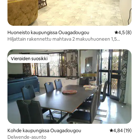
Huoneisto kaupungissa Ouagadougou
Keskimääräi
4,5 (8)
Hiljattain rakennettu mahtava 2 makuuhuoneen 1,5
kylpyhuonetta
Vieraiden suosikki
Vieraiden suosikki
Kohde kaupungissa Ouagadougou
Keskimääräine
4,84 (19)
Delwende-asunto