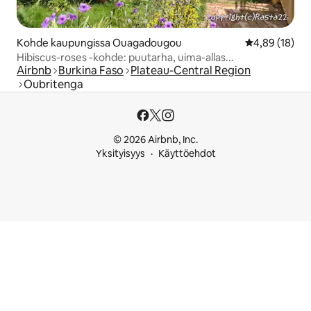
Kohde kaupungissa Ouagadougou
Keskimääräine
4,89 (18)
Hibiscus-roses -kohde: puutarha, uima-allas...
Airbnb
Burkina Faso
Plateau-Central Region
Oubritenga
© 2026 Airbnb, Inc.
Yksityisyys
Käyttöehdot