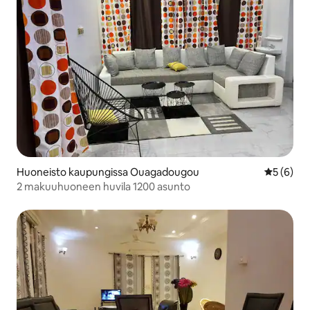
Huoneisto kaupungissa Ouagadougou
Keskimäär
5 (6)
2 makuuhuoneen huvila 1200 asunto