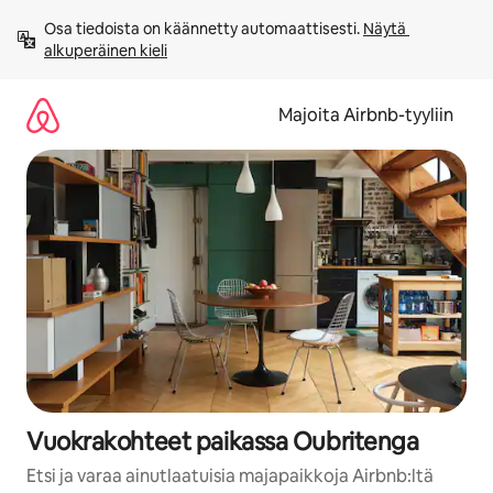
Jätä
Osa tiedoista on käännetty automaattisesti. 
Näytä 
sisältö
alkuperäinen kieli
väliin
Majoita Airbnb-tyyliin
Vuokrakohteet paikassa Oubritenga
Etsi ja varaa ainutlaatuisia majapaikkoja Airbnb:ltä