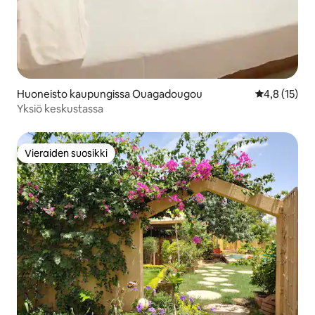
Huoneisto kaupungissa Ouagadougou
Keskimääräin
4,8 (15)
Yksiö keskustassa
Vieraiden suosikki
Vieraiden suosikki