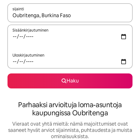
sijainti
Kun tulokset ovat saatavilla, navigoi ylös- ja alas-nuolinäppäimi
Sisäänkirjautuminen
Uloskirjautuminen
Haku
Parhaaksi arvioituja loma-asuntoja
kaupungissa Oubritenga
Vieraat ovat yhtä mieltä: nämä majoittumiset ovat
saaneet hyvät arviot sijainnista, puhtaudesta ja muista
ominaisuuksista.