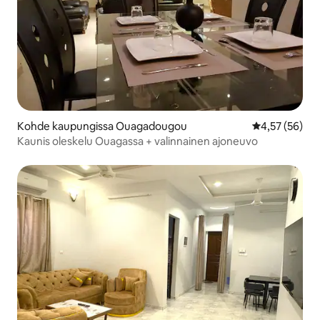
Kohde kaupungissa Ouagadougou
Keskimääräine
4,57 (56)
Kaunis oleskelu Ouagassa + valinnainen ajoneuvo