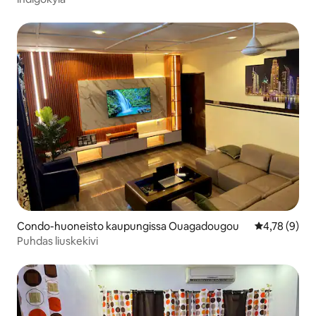
Condo-huoneisto kaupungissa Ouagadougou
Keskimääräin
4,78 (9)
Puhdas liuskekivi