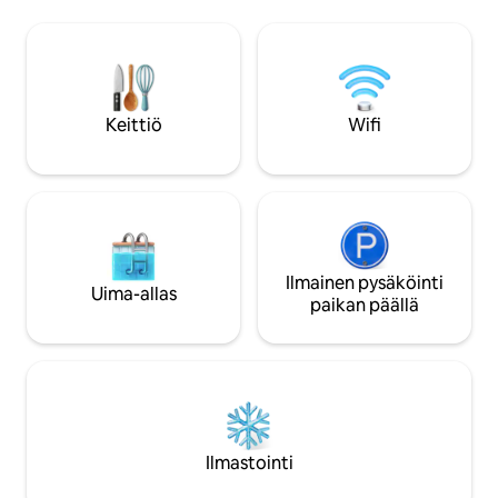
Neste Kontiomäki 8 km, grilli 4 km.
järvelle ja laituri
uimaportailta. Saa
henkeäsalpaavat j
suuntaan. Unelmak
rauhaa rakastaville
kalastajien unelm
Keittiö
Wifi
Ilmainen pysäköinti
Uima-allas
paikan päällä
Ilmastointi