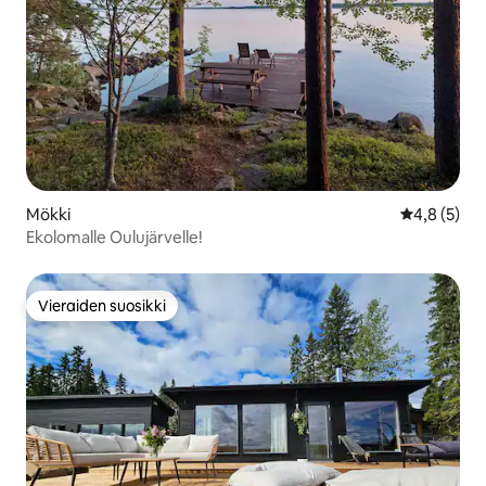
Mökki
Keskimääräi
4,8 (5)
Ekolomalle Oulujärvelle!
Vieraiden suosikki
Vieraiden suosikki