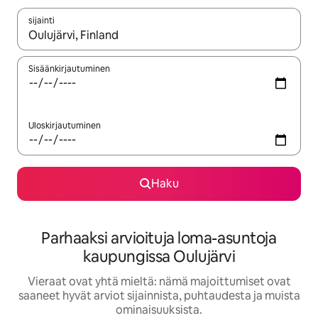
sijainti
Kun tulokset ovat saatavilla, navigoi ylös- ja alas-nuolinäppäimi
Sisäänkirjautuminen
Uloskirjautuminen
Haku
Parhaaksi arvioituja loma-asuntoja
kaupungissa Oulujärvi
Vieraat ovat yhtä mieltä: nämä majoittumiset ovat
saaneet hyvät arviot sijainnista, puhtaudesta ja muista
ominaisuuksista.