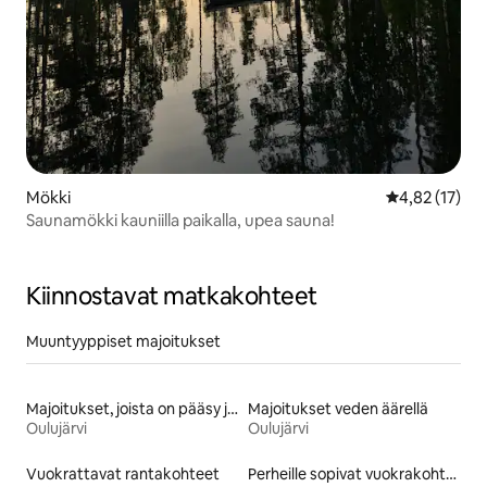
Mökki
Keskimääräine
4,82 (17)
Saunamökki kauniilla paikalla, upea sauna!
Kiinnostavat matkakohteet
Muuntyyppiset majoitukset
Majoitukset, joista on pääsy järvelle
Majoitukset veden äärellä
Oulujärvi
Oulujärvi
Vuokrattavat rantakohteet
Perheille sopivat vuokrakohteet