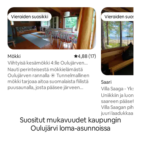
Vieraiden suosikki
Vieraiden suosikk
Vieraiden suosikki
Vieraiden suosikk
Mökki
Keskimääräinen arvio 4,88/5, 1
4,88 (17)
Viihtyisä kesämökki 4:lle Oulujärven
rannalla
Nauti perinteisestä mökkielämästä
Oulujärven rannalla ☀️ Tunnelmallinen
mökki tarjoaa aitoa suomalaista fiilistä
Saari
puusaunalla, josta pääsee järveen
Villa Saaga - Yksityi
virkistäytymään. Käytössäsi soutuvene,
Oulujärvi
Uniikkiin ja luonno
2 SUP-lautaa ja 1 polkupyörä. Mökissä
saareen pääset siltaa pitkin autolla aivan
hyvin varusteltu keittiö, juokseva kylmä
Villa Saagan pihaan
vesi ja sähkölämmitys. Pihassa grilli,
juuri laadukkaasti
savustin, parkkipaikka. Erillinen
Suositut mukavuudet kaupungin
sisustettu n.80m2.
kompostikäymälä. Sijainti sopii loistavasti
määrä 1-6. Saares
Oulujärvi loma-asunnoissa
myös matkalla pohjoiseen – vain 3 km 5-
rentoutumaan täysin yksityis
tiestä ja 20 km Kajaaniin. Lähipalvelut:
Rantasaunasta on