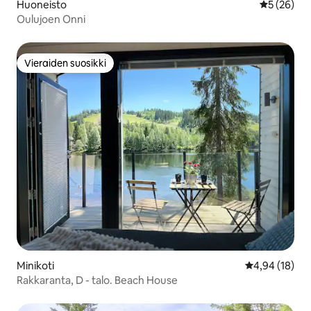
Huoneisto
Keskimäärä
5 (26)
Oulujoen Onni
Vieraiden suosikki
Vieraiden suosikki
Minikoti
Keskimääräine
4,94 (18)
Rakkaranta, D - talo. Beach House