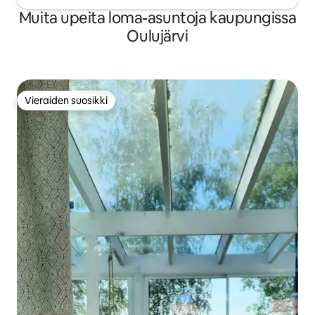
Muita upeita loma-asuntoja kaupungissa
Oulujärvi
Vieraiden suosikki
Vieraiden suosikki