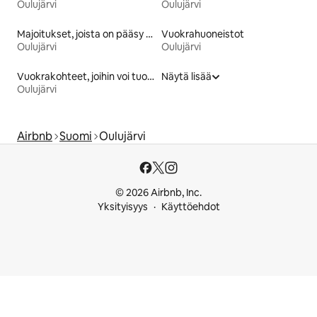
Oulujärvi
Oulujärvi
Majoitukset, joista on pääsy rannalle
Vuokrahuoneistot
Oulujärvi
Oulujärvi
Vuokrakohteet, joihin voi tuoda lemmikin
Näytä lisää
Oulujärvi
Airbnb
Suomi
Oulujärvi
© 2026 Airbnb, Inc.
Yksityisyys
Käyttöehdot