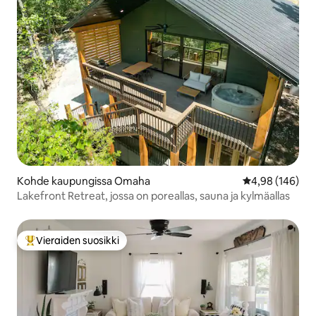
Kohde kaupungissa Omaha
Keskimääräinen
4,98 (146)
Lakefront Retreat, jossa on poreallas, sauna ja kylmäallas
Vieraiden suosikki
Vieraiden suosikkien parhaimmistoa