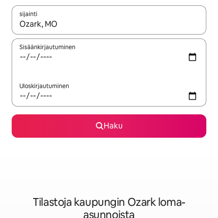
sijainti
Kun tulokset ovat saatavilla, navigoi ylös- ja alas-nuolinäppäimi
Sisäänkirjautuminen
Uloskirjautuminen
Haku
Tilastoja kaupungin Ozark loma-
asunnoista