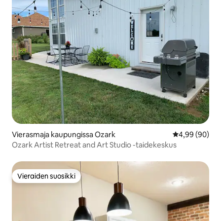
Vierasmaja kaupungissa Ozark
Keskimääräine
4,99 (90)
Ozark Artist Retreat and Art Studio -taidekeskus
Vieraiden suosikki
Vieraiden suosikki