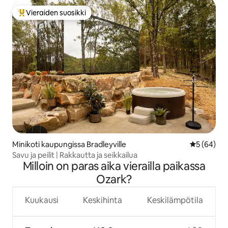
Vieraiden suosikki
Vieraiden suosikkien parhaimmistoa
Minikoti kaupungissa Bradleyville
Keskimäärä
5 (64)
Savu ja peilit | Rakkautta ja seikkailua
Milloin on paras aika vierailla paikassa
Ozark?
Kuukausi
Keskihinta
Keskilämpötila