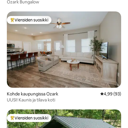
Ozark Bungalow
Vieraiden suosikki
Vieraiden suosikkien parhaimmistoa
Kohde kaupungissa Ozark
Keskimääräine
4,99 (93)
UUSI! Kaunis ja tilava koti
Vieraiden suosikki
Vieraiden suosikkien parhaimmistoa