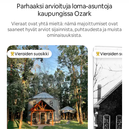
Parhaaksi arvioituja loma-asuntoja
kaupungissa Ozark
Vieraat ovat yhtä mieltä: nämä majoittumiset ovat
saaneet hyvät arviot sijainnista, puhtaudesta ja muista
ominaisuuksista.
Vieraiden suosikki
Vieraiden suosi
Vieraiden suosikkien parhaimmistoa
Vieraiden suosik