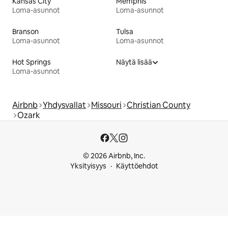
Kansas City
Memphis
Loma-asunnot
Loma-asunnot
Branson
Tulsa
Loma-asunnot
Loma-asunnot
Hot Springs
Näytä lisää
Loma-asunnot
Airbnb
Yhdysvallat
Missouri
Christian County
Ozark
© 2026 Airbnb, Inc.
Yksityisyys
Käyttöehdot