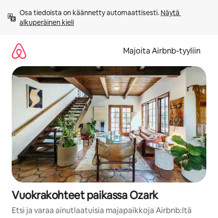
Jätä
Osa tiedoista on käännetty automaattisesti. 
Näytä 
sisältö
alkuperäinen kieli
väliin
Majoita Airbnb-tyyliin
Vuokrakohteet paikassa Ozark
Etsi ja varaa ainutlaatuisia majapaikkoja Airbnb:ltä