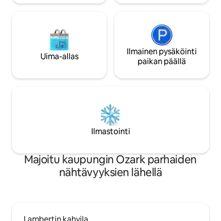
nimeltä The Silo Suite & Jacuzzi.
Ilmainen pysäköinti
Uima-allas
paikan päällä
Ilmastointi
Majoitu kaupungin Ozark parhaiden
nähtävyyksien lähellä
Lambertin kahvila