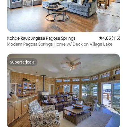
Kohde kaupungissa Pagosa Springs
Keskimääräinen
4,85 (115)
Modern Pagosa Springs Home w/ Deck on Village Lake
Supertarjoaja
Supertarjoaja