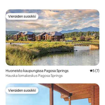
Vieraiden suosikki
Vieraiden suosikki
Huoneisto kaupungissa Pagosa Springs
Keskimäär
5 (7)
Hauska lomakeskus Pagosa Springs
Vieraiden suosikki
Vieraiden suosikki