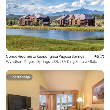
Condo-huoneisto kaupungissa Pagosa Springs
Keskimäär
5 (7)
Wyndham Pagosa Springs |2BR/2BA King Suite w/ Balc
Supertarjoaja
Supertarjoaja