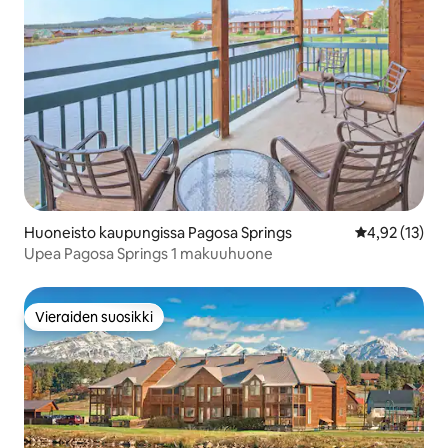
Huoneisto kaupungissa Pagosa Springs
Keskimääräine
4,92 (13)
Upea Pagosa Springs 1 makuuhuone
Vieraiden suosikki
Vieraiden suosikki