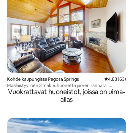
Kohde kaupungissa Pagosa Springs
Keskimääräine
4,83 (63)
Maalaistyylinen 3 makuuhuonetta järven rannalla |
Vuokrattavat huoneistot, joissa on uima-
Poreallas | Laituri
allas