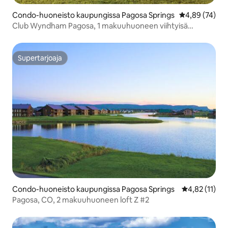
Condo-huoneisto kaupungissa Pagosa Springs
Keskimääräine
4,89 (74)
Club Wyndham Pagosa, 1 makuuhuoneen viihtyisä
huoneisto
Supertarjoaja
Supertarjoaja
Condo-huoneisto kaupungissa Pagosa Springs
Keskimääräine
4,82 (11)
Pagosa, CO, 2 makuuhuoneen loft Z #2