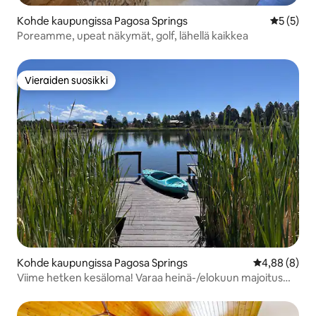
Kohde kaupungissa Pagosa Springs
Keskimäär
5 (5)
Poreamme, upeat näkymät, golf, lähellä kaikkea
Vieraiden suosikki
Vieraiden suosikki
Kohde kaupungissa Pagosa Springs
Keskimääräin
4,88 (8)
Viime hetken kesäloma! Varaa heinä-/elokuun majoitus
31.7. mennessä,