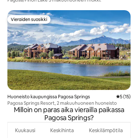
Vieraiden suosikki
Vieraiden suosikki
Huoneisto kaupungissa Pagosa Springs
Keskimäärä
5 (15)
Pagosa Springs Resort, 2 makuuhuoneen huoneisto
Milloin on paras aika vierailla paikassa
Pagosa Springs?
Kuukausi
Keskihinta
Keskilämpötila