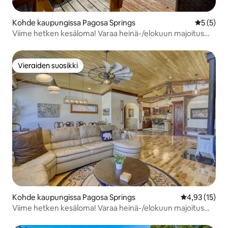
Kohde kaupungissa Pagosa Springs
Keskimäär
5 (5)
Viime hetken kesäloma! Varaa heinä-/elokuun majoitus
31.7. mennessä,
Vieraiden suosikki
Vieraiden suosikki
Kohde kaupungissa Pagosa Springs
Keskimääräine
4,93 (15)
Viime hetken kesäloma! Varaa heinä-/elokuun majoitus
31.7. mennessä,