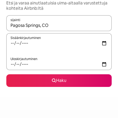
Etsi ja varaa ainutlaatuisia uima-altaalla varustettuja
kohteita Airbnb:ltä
sijainti
Kun tulokset ovat saatavilla, navigoi ylös- ja alas-nuolinäppäimi
Sisäänkirjautuminen
Uloskirjautuminen
Haku