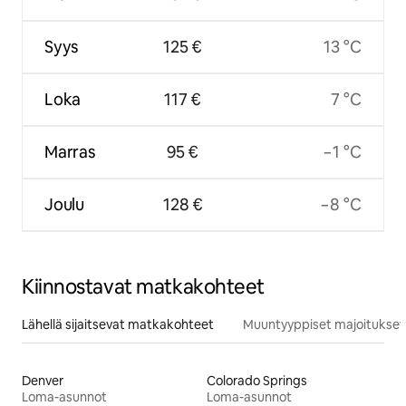
Syys
125 €
13 °C
Loka
117 €
7 °C
Marras
95 €
−1 °C
Joulu
128 €
−8 °C
Kiinnostavat matkakohteet
Lähellä sijaitsevat matkakohteet
Muuntyyppiset majoitukset
Denver
Colorado Springs
Loma-asunnot
Loma-asunnot