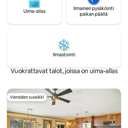
Ilmainen pysäköinti
Uima-allas
paikan päällä
Ilmastointi
Vuokrattavat talot, joissa on uima-allas
Vieraiden suosikki
Vieraiden suosikki