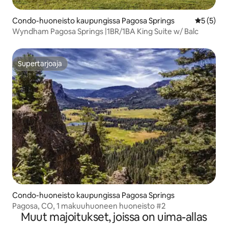
Condo-huoneisto kaupungissa Pagosa Springs
Keskimäär
5 (5)
Wyndham Pagosa Springs |1BR/1BA King Suite w/ Balc
Supertarjoaja
Supertarjoaja
Condo-huoneisto kaupungissa Pagosa Springs
Pagosa, CO, 1 makuuhuoneen huoneisto #2
Muut majoitukset, joissa on uima-allas