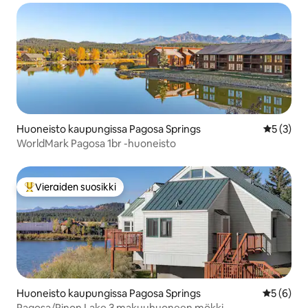
Huoneisto kaupungissa Pagosa Springs
Keskimäär
5 (3)
WorldMark Pagosa 1br -huoneisto
Vieraiden suosikki
Vieraiden suosikkien parhaimmistoa
Huoneisto kaupungissa Pagosa Springs
Keskimäär
5 (6)
Pagosa/Pinon Lake 3 makuuhuoneen mökki.