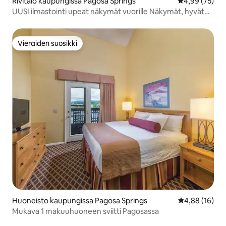
Rivitalo kaupungissa Pagosa Springs
Keskimääräine
4,99 (75)
UUSI ilmastointi upeat näkymät vuorille Näkymät, hyvät
mukavuudet ja mukava
Vieraiden suosikki
Vieraiden suosikki
Huoneisto kaupungissa Pagosa Springs
Keskimääräine
4,88 (16)
Mukava 1 makuuhuoneen sviitti Pagosassa