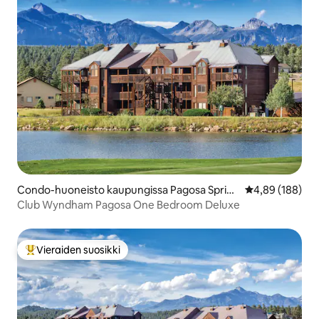
Condo-huoneisto kaupungissa Pagosa Spring
Keskimääräinen
4,89 (188)
s
Club Wyndham Pagosa One Bedroom Deluxe
Vieraiden suosikki
Vieraiden suosikkien parhaimmistoa