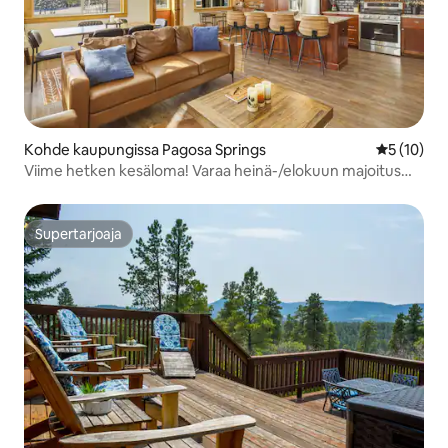
Kohde kaupungissa Pagosa Springs
Keskimäärä
5 (10)
Viime hetken kesäloma! Varaa heinä-/elokuun majoitus
31.7. mennessä,
Supertarjoaja
Supertarjoaja