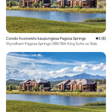
Condo-huoneisto kaupungissa Pagosa Springs
Keskimäär
5 (8)
Wyndham Pagosa Springs |1BR/1BA King Suite w/ Balc