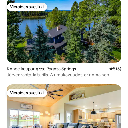
Vieraiden suosikki
Vieraiden suosikki
Kohde kaupungissa Pagosa Springs
Keskimäär
5 (5)
Järvenranta, laiturilla, A+ mukavuudet, erinomainen
sijainti
Vieraiden suosikki
Vieraiden suosikki