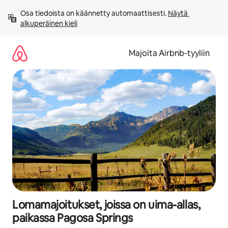
Jätä
Osa tiedoista on käännetty automaattisesti. 
Näytä 
sisältö
alkuperäinen kieli
väliin
Majoita Airbnb-tyyliin
Lomamajoitukset, joissa on uima-allas,
paikassa Pagosa Springs