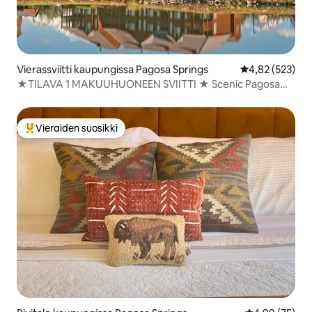
Vierassviitti kaupungissa Pagosa Springs
Keskimääräinen
4,82 (523)
★TILAVA 1 MAKUUHUONEEN SVIITTI ★ Scenic Pagosa
Getaway★
Vieraiden suosikki
Vieraiden suosikkien parhaimmistoa