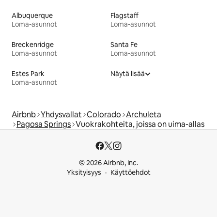
Albuquerque
Flagstaff
Loma-asunnot
Loma-asunnot
Breckenridge
Santa Fe
Loma-asunnot
Loma-asunnot
Estes Park
Näytä lisää
Loma-asunnot
Airbnb
Yhdysvallat
Colorado
Archuleta
Pagosa Springs
Vuokrakohteita, joissa on uima-allas
© 2026 Airbnb, Inc.
Yksityisyys
Käyttöehdot