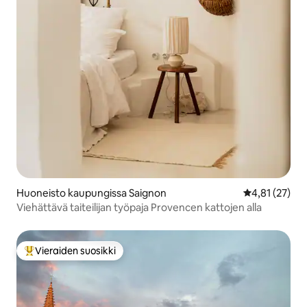
Huoneisto kaupungissa Saignon
Keskimääräine
4,81 (27)
Viehättävä taiteilijan työpaja Provencen kattojen alla
Vieraiden suosikki
Vieraiden suosikkien parhaimmistoa