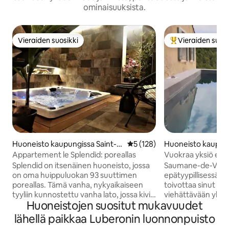
ominaisuuksista.
Vieraiden suosikki
Vieraiden suosi
Vieraiden suosikki
Vieraiden suosik
Huoneisto kaupungissa Saint-É
Keskimääräinen arvio 5/5, 12
5 (128)
Huoneisto kaupun
tienne-des-Sorts
mane-de-Vauclus
Appartement le Splendid: poreallas
Vuokraa yksiö epäty
Splendid on itsenäinen huoneisto, jossa
Saumane-de-Vaucl
on oma huippuluokan 93 suuttimen
epätyypillisessä k
poreallas. Tämä vanha, nykyaikaiseen
toivottaa sinut ter
tyyliin kunnostettu vanha lato, jossa kivi
viehättävään yksi
Huoneistojen suositut mukavuudet
ja design yhdistyvät, tarjoaa sinulle
ja näkymä Luberon
tyylikkyyttä ja mukavuutta.
Käytettävissä on u
lähellä paikkaa Luberonin luonnonpuisto
Ihanteellisesti sijaitsee Saint Etienne des
on grilliritilä. Tä