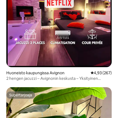
Huoneisto kaupungissa Avignon
Keskimääräinen
4,93 (267)
2 hengen jacuzzi – Avignonin keskusta – Yksityinen
sisäpiha
Supertarjoaja
Supertarjoaja