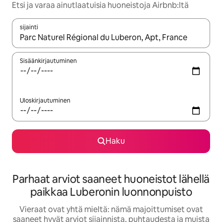
Etsi ja varaa ainutlaatuisia huoneistoja Airbnb:ltä
sijainti
Kun tulokset ovat saatavilla, navigoi ylös- ja alas-nuolinäppäimi
Sisäänkirjautuminen
Uloskirjautuminen
Haku
Parhaat arviot saaneet huoneistot lähellä
paikkaa Luberonin luonnonpuisto
Vieraat ovat yhtä mieltä: nämä majoittumiset ovat
saaneet hyvät arviot sijainnista, puhtaudesta ja muista