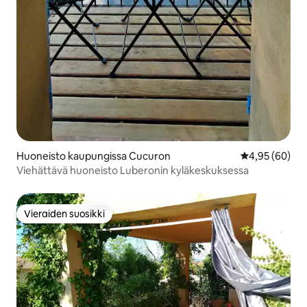
Huoneisto kaupungissa Cucuron
Keskimääräine
4,95 (60)
Viehättävä huoneisto Luberonin kyläkeskuksessa
Vieraiden suosikki
Vieraiden suosikki