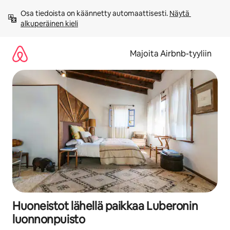
Jätä
Osa tiedoista on käännetty automaattisesti. 
Näytä 
sisältö
alkuperäinen kieli
väliin
Majoita Airbnb-tyyliin
Huoneistot lähellä paikkaa Luberonin
luonnonpuisto