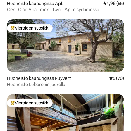
Huoneisto kaupungissa Apt
Keskimääräine
4,96 (55)
Cent Cinq Apartment Two – Aptin sydämessä
Vieraiden suosikki
Vieraiden suosikkien parhaimmistoa
Huoneisto kaupungissa Puyvert
Keskimäärä
5 (70)
Huoneisto Luberonin juurella
Vieraiden suosikki
Vieraiden suosikkien parhaimmistoa