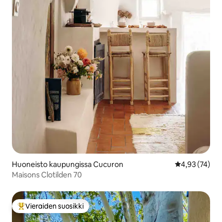
Huoneisto kaupungissa Cucuron
Keskimääräine
4,93 (74)
Maisons Clotilden 70
Vieraiden suosikki
Vieraiden suosikkien parhaimmistoa