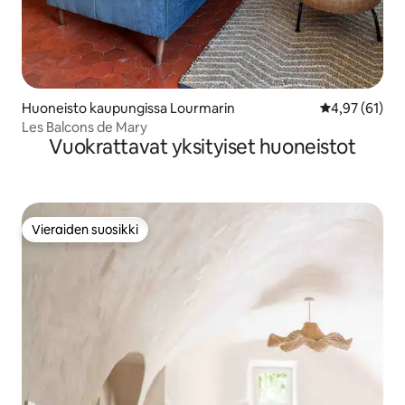
Huoneisto kaupungissa Lourmarin
Keskimääräine
4,97 (61)
Les Balcons de Mary
Vuokrattavat yksityiset huoneistot
Vieraiden suosikki
Vieraiden suosikki