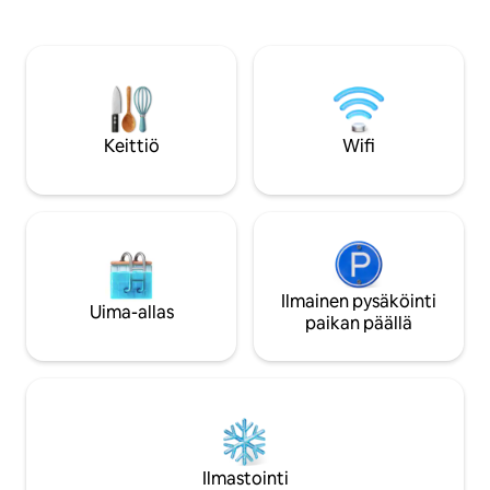
Sortsissa Gardissa, viehättävässä
kahdelle hengelle
pienessä kylässä, joka on rakennettu
vaellus, pyöräily, ky
Rhônen varrelle. 20 km:n päässä Roque
reikäinen golfkentt
sur Cèzestä ja sen Sautadet'n
joen lasku kanootilla. Poikkeuksel
vesiputouksista, 20 km:n päässä
paikkoja ja maisem
Ardèchen rotkosta ja keskiaikaisesta
Kahden askeleen p
Aiguezen kylästä, 45 km:n päässä Vallon
markkinoista ja anti
Keittiö
Wifi
Pont d'Arcista, 30 km:n päässä
Avignonista
Ilmainen pysäköinti
Uima-allas
paikan päällä
Ilmastointi