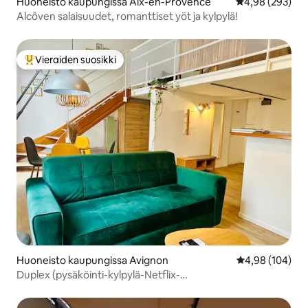
Huoneisto kaupungissa Aix-en-Provence
Keskimääräinen
4,98 (293)
Alcôven salaisuudet, romanttiset yöt ja kylpylä!
Vieraiden suosikki
Vieraiden suosikkien parhaimmistoa
Huoneisto kaupungissa Avignon
Keskimääräinen
4,98 (104)
Duplex (pysäköinti-kylpylä-Netflix-
itsepalvelusisäänkirjautuminen)