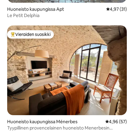
Huoneisto kaupungissa Apt
Keskimääräine
4,97 (31)
Le Petit Delphia
Vieraiden suosikki
Vieraiden suosikkien parhaimmistoa
Huoneisto kaupungissa Ménerbes
Keskimääräine
4,96 (57)
Tyypillinen provencelainen huoneisto Menerbesin
sydämessä