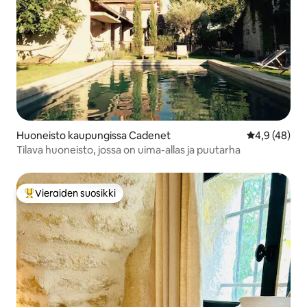
Huoneisto kaupungissa Cadenet
Keskimääräin
4,9 (48)
Tilava huoneisto, jossa on uima-allas ja puutarha
Vieraiden suosikki
Vieraiden suosikkien parhaimmistoa