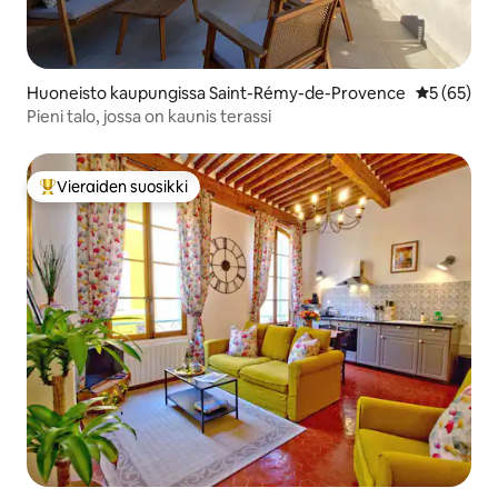
Huoneisto kaupungissa Saint-Rémy-de-Provence
Keskimäärä
5 (65)
Pieni talo, jossa on kaunis terassi
Vieraiden suosikki
Vieraiden suosikkien parhaimmistoa