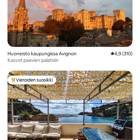
Huoneisto kaupungissa Avignon
Keskimääräine
4,9 (310)
Kasvot paavien palatsiin
Vieraiden suosikki
Vieraiden suosikkien parhaimmistoa