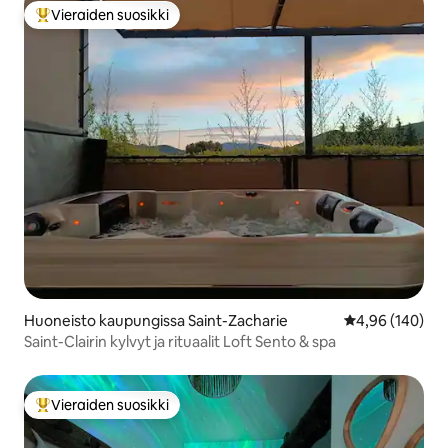
Vieraiden suosikki
Vieraiden suosikkien parhaimmistoa
Huoneisto kaupungissa Saint-Zacharie
Keskimääräinen
4,96 (140)
Saint-Clairin kylvyt ja rituaalit Loft Sento & spa
Vieraiden suosikki
Vieraiden suosikkien parhaimmistoa