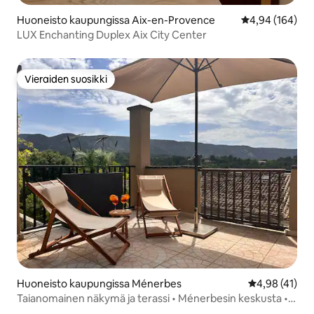
Huoneisto kaupungissa Aix-en-Provence
Keskimääräinen
4,94 (164)
LUX Enchanting Duplex Aix City Center
Vieraiden suosikki
Vieraiden suosikki
Huoneisto kaupungissa Ménerbes
Keskimääräine
4,98 (41)
Taianomainen näkymä ja terassi • Ménerbesin keskusta •
Ilmastointi