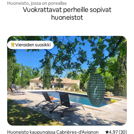
te-Baume
Huoneisto, jossa on poreallas
Vuokrattavat perheille sopivat
huoneistot
Vieraiden suosikki
Vieraiden suosikkien parhaimmistoa
Huoneisto kaupungissa Cabrières-d'Avignon
Keskimääräine
4,97 (30)