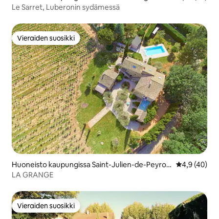
Le Sarret, Luberonin sydämessä
Vieraiden suosikki
Vieraiden suosikki
Huoneisto kaupungissa Saint-Julien-de-Peyrola
Keskimääräin
4,9 (40)
s
LA GRANGE
Vieraiden suosikki
Vieraiden suosikki