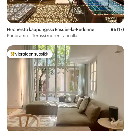
Huoneisto kaupungissa Ensuès-la-Redonne
Keskimäärä
5 (17)
Panorama – Terassi meren rannalla
Vieraiden suosikki
Vieraiden suosikkien parhaimmistoa