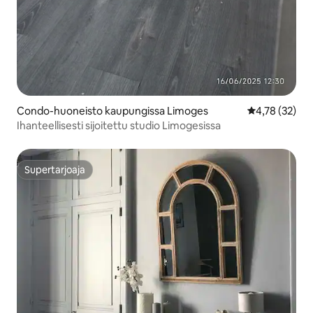
Condo-huoneisto kaupungissa Limoges
Keskimääräine
4,78 (32)
Ihanteellisesti sijoitettu studio Limogesissa
Supertarjoaja
Supertarjoaja