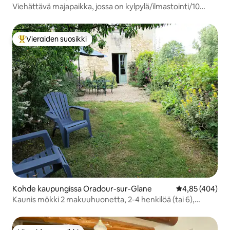
Viehättävä majapaikka, jossa on kylpylä/ilmastointi/10
hengelle
Vieraiden suosikki
Vieraiden suosikkien parhaimmistoa
Kohde kaupungissa Oradour-sur-Glane
Keskimääräinen
4,85 (404)
Kaunis mökki 2 makuuhuonetta, 2-4 henkilöä (tai 6),
aidattu puutarha