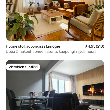
Huoneisto kaupungissa Limoges
Keskimääräinen
4,95 (210)
Upea 2 makuuhuoneen asunto kaupungin sydämessä
Vieraiden suosikki
Vieraiden suosikki