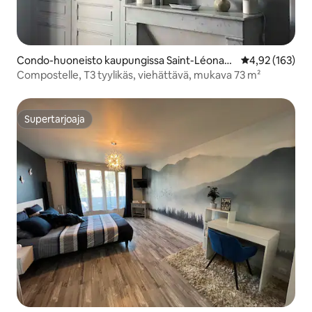
Condo-huoneisto kaupungissa Saint-Léonard
Keskimääräinen
4,92 (163)
-de-Noblat
Compostelle, T3 tyylikäs, viehättävä, mukava 73 m²
Supertarjoaja
Supertarjoaja