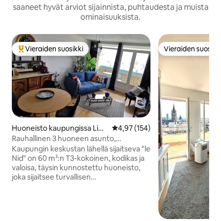
saaneet hyvät arviot sijainnista, puhtaudesta ja muista
ominaisuuksista.
Vieraiden suosikki
Vieraiden suosikk
Vieraiden suosikkien parhaimmistoa
Vieraiden suosikk
Huoneisto kaupungissa Lim
Keskimääräinen arvio 4,97/5, 15
4,97 (154)
oges
Rauhallinen 3 huoneen asunto,
yksityinen pysäköintitila,
Kaupungin keskustan lähellä sijaitseva "le
panoraamanäkymä.
Nid" on 60 m²:n T3-kokoinen, kodikas ja
valoisa, täysin kunnostettu huoneisto,
joka sijaitsee turvallisen
asuinrakennuksen ylimmässä
kerroksessa (hissillä), erittäin rauhallisella
ja metsäisellä alueella. Tulet
arvostamaan sen pehmeää ja