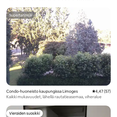
Supertarjoaja
Supertarjoaja
Condo-huoneisto kaupungissa Limoges
Keskimääräine
4,47 (57)
Kaikki mukavuudet, lähellä rautatieasemaa, viheralue
Vieraiden suosikki
Vieraiden suosikki