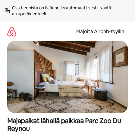
Jätä
Osa tiedoista on käännetty automaattisesti. 
Näytä 
sisältö
alkuperäinen kieli
väliin
Majoita Airbnb-tyyliin
Majapaikat lähellä paikkaa Parc Zoo Du
Reynou