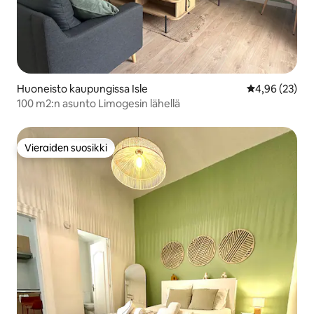
Huoneisto kaupungissa Isle
Keskimääräine
4,96 (23)
100 m2:n asunto Limogesin lähellä
Vieraiden suosikki
Vieraiden suosikki