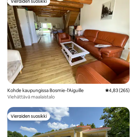
Vieraiden suosikki
Vieraiden suosikki
Kohde kaupungissa Bosmie-l'Aiguille
Keskimääräinen
4,83 (265)
Viehättävä maalaistalo
Vieraiden suosikki
Vieraiden suosikki