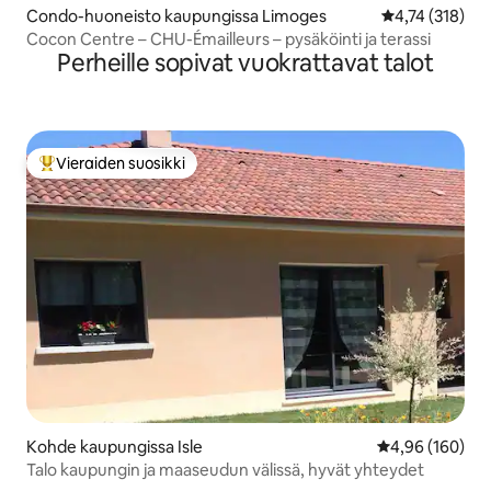
Condo-huoneisto kaupungissa Limoges
Keskimääräinen
4,74 (318)
Cocon Centre – CHU-Émailleurs – pysäköinti ja terassi
Perheille sopivat vuokrattavat talot
Vieraiden suosikki
Vieraiden suosikkien parhaimmistoa
Kohde kaupungissa Isle
Keskimääräinen
4,96 (160)
Talo kaupungin ja maaseudun välissä, hyvät yhteydet