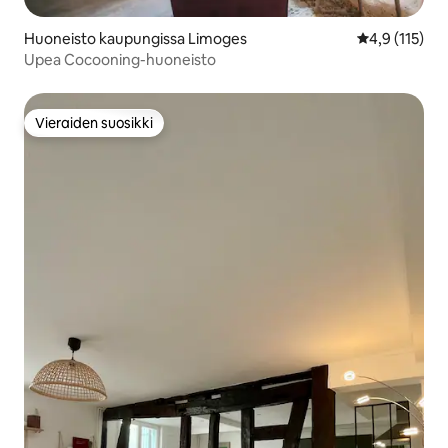
Huoneisto kaupungissa Limoges
Keskimääräine
4,9 (115)
Upea Cocooning-huoneisto
Vieraiden suosikki
Vieraiden suosikki