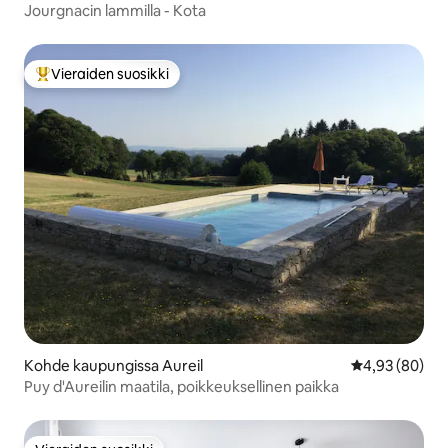
Jourgnacin lammilla - Kota
Vieraiden suosikki
Vieraiden suosikkien parhaimmistoa
Kohde kaupungissa Aureil
Keskimääräine
4,93 (80)
Puy d'Aureilin maatila, poikkeuksellinen paikka