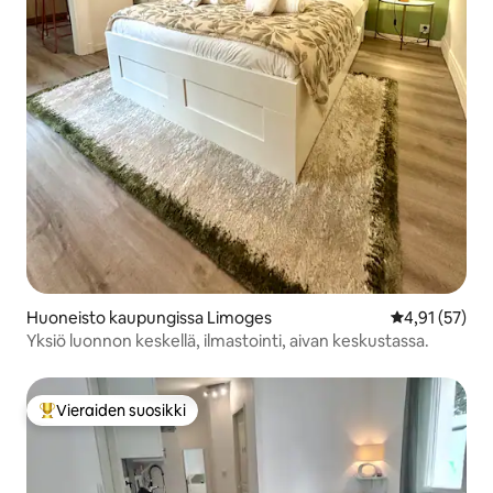
Huoneisto kaupungissa Limoges
Keskimääräine
4,91 (57)
Yksiö luonnon keskellä, ilmastointi, aivan keskustassa.
Vieraiden suosikki
Vieraiden suosikkien parhaimmistoa