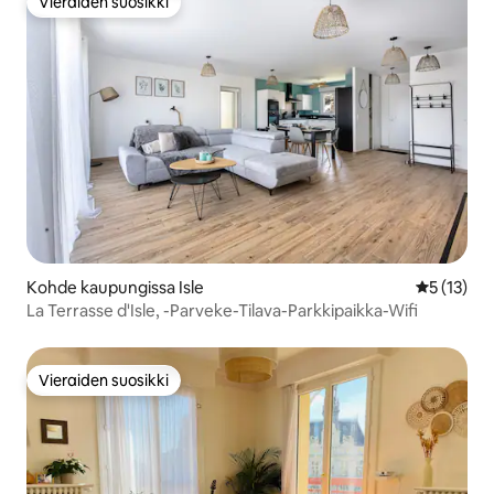
Vieraiden suosikki
Vieraiden suosikki
Kohde kaupungissa Isle
Keskimäärä
5 (13)
La Terrasse d'Isle, -Parveke-Tilava-Parkkipaikka-Wifi
Vieraiden suosikki
Vieraiden suosikki