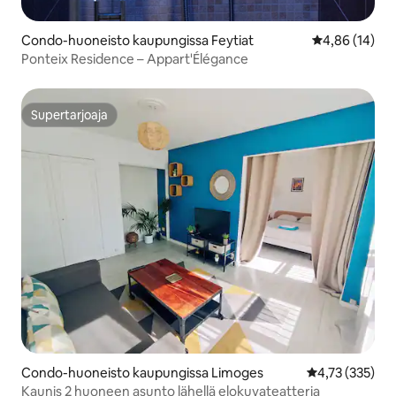
Condo-huoneisto kaupungissa Feytiat
Keskimääräine
4,86 (14)
Ponteix Residence – Appart'Élégance
Supertarjoaja
Supertarjoaja
Condo-huoneisto kaupungissa Limoges
Keskimääräinen
4,73 (335)
Kaunis 2 huoneen asunto lähellä elokuvateatteria