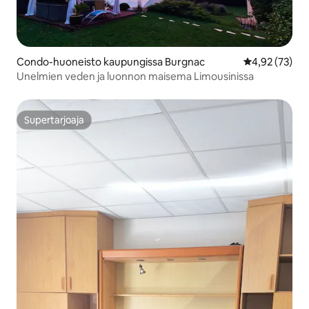
Condo-huoneisto kaupungissa Burgnac
Keskimääräine
4,92 (73)
Unelmien veden ja luonnon maisema Limousinissa
Supertarjoaja
Supertarjoaja