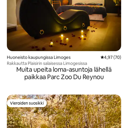
Huoneisto kaupungissa Limoges
Keskimääräine
4,97 (70)
Rakkautta Plaisirin salaisessa Limogesissa
Muita upeita loma-asuntoja lähellä
paikkaa Parc Zoo Du Reynou
Vieraiden suosikki
Vieraiden suosikki