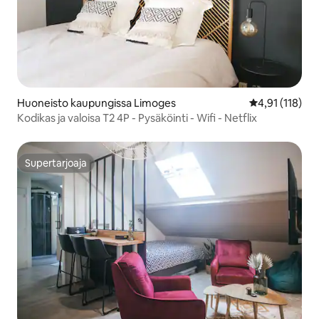
Huoneisto kaupungissa Limoges
Keskimääräinen
4,91 (118)
Kodikas ja valoisa T2 4P - Pysäköinti - Wifi - Netflix
Supertarjoaja
Supertarjoaja