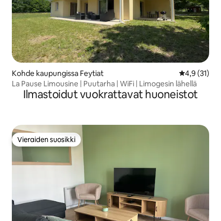
Kohde kaupungissa Feytiat
Keskimääräin
4,9 (31)
La Pause Limousine | Puutarha | WiFi | Limogesin lähellä
Ilmastoidut vuokrattavat huoneistot
Vieraiden suosikki
Vieraiden suosikki