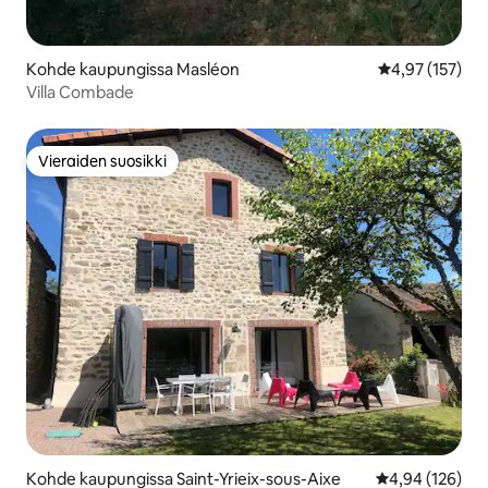
Kohde kaupungissa Masléon
Keskimääräinen
4,97 (157)
Villa Combade
Vieraiden suosikki
Vieraiden suosikki
Kohde kaupungissa Saint-Yrieix-sous-Aixe
Keskimääräinen
4,94 (126)