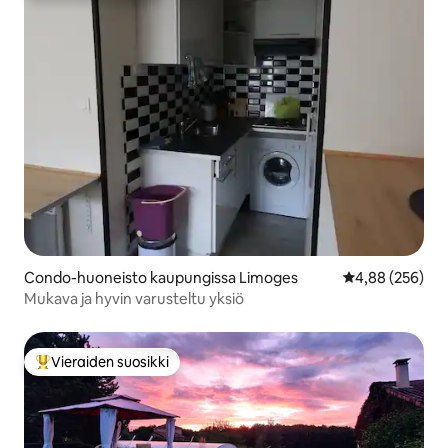
Condo-huoneisto kaupungissa Limoges
Keskimääräinen
4,88 (256)
Mukava ja hyvin varusteltu yksiö
Vieraiden suosikki
Vieraiden suosikkien parhaimmistoa