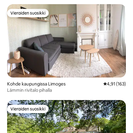
Vieraiden suosikki
Vieraiden suosikki
Kohde kaupungissa Limoges
Keskimääräinen
4,91 (163)
Lämmin rivitalo pihalla
Vieraiden suosikki
Vieraiden suosikki