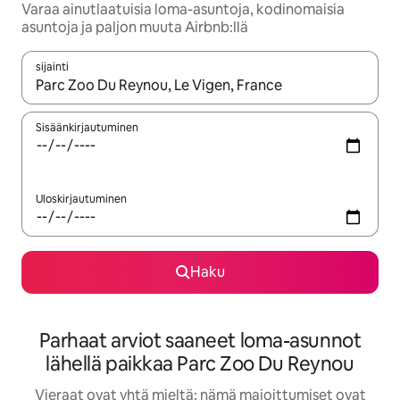
Varaa ainutlaatuisia loma-asuntoja, kodinomaisia
asuntoja ja paljon muuta Airbnb:llä
sijainti
Kun tulokset ovat saatavilla, navigoi ylös- ja alas-nuolinäppäimi
Sisäänkirjautuminen
Uloskirjautuminen
Haku
Parhaat arviot saaneet loma-asunnot
lähellä paikkaa Parc Zoo Du Reynou
Vieraat ovat yhtä mieltä: nämä majoittumiset ovat