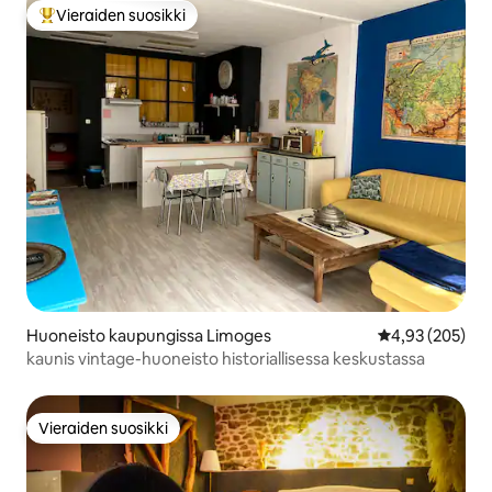
Vieraiden suosikki
Vieraiden suosikkien parhaimmistoa
Huoneisto kaupungissa Limoges
Keskimääräinen
4,93 (205)
kaunis vintage-huoneisto historiallisessa keskustassa
Vieraiden suosikki
Vieraiden suosikki