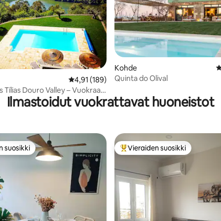
98/5, 175 arvostelua
Kohde
K
Quinta do Olival
Keskimääräinen arvio 4,91/5, 189 arvostelua
4,91 (189)
 Tílias Douro Valley – Vuokraa
Ilmastoidut vuokrattavat huoneistot
n suosikki
Vieraiden suosikki
n suosikki
Vieraiden suosikkien parhaimm