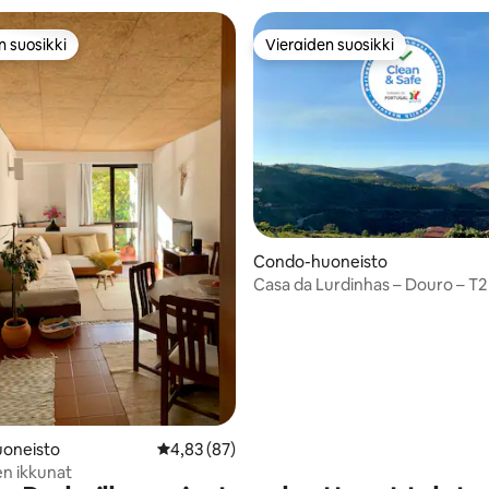
n suosikki
Vieraiden suosikki
n suosikki
Vieraiden suosikki
Condo-huoneisto
Casa da Lurdinhas – Douro – T2
,86/5, 36 arvostelua
oneisto
Keskimääräinen arvio 4,83/5, 87 arvostelua
4,83 (87)
n ikkunat