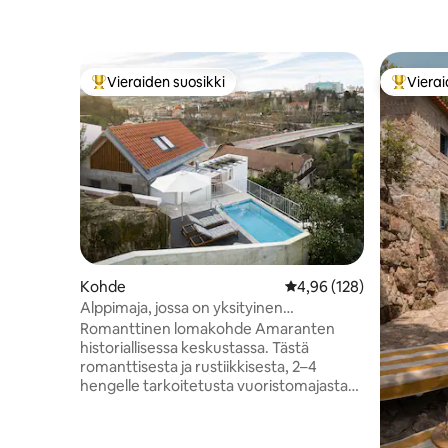
Vieraiden suosikki
Vierai
Vieraiden suosikkien parhaimmistoa
Vieraide
Kohde
Keskimääräinen arvio 4,
4,96 (128)
Alppimaja, jossa on yksityinen
lämmitettävä uima-allas ja jokinäkymä
Romanttinen lomakohde Amaranten
historiallisessa keskustassa. Tästä
romanttisesta ja rustiikkisesta, 2–4
hengelle tarkoitetusta vuoristomajasta
on upeat näkymät kaupunkiin ja jokeen.
Mökissä on ympäri vuoden 30 asteeseen
lämmitettävä oma uima-allas,