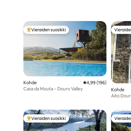
Vieraiden suosikki
Vieraide
Vieraiden suosikkien parhaimmistoa
Vieraide
Kohde
Keskimääräinen arvio 4,
4,99 (196)
Casa da Mouta – Douro Valley
Kohde
Aito Dour
Vieraiden suosikki
Vieraide
Vieraiden suosikkien parhaimmistoa
Vieraide