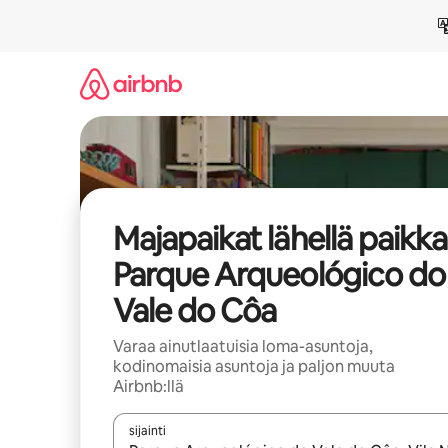
Jätä
sisältö
väliin
Majapaikat lähellä paikk
Parque Arqueológico do
Vale do Côa
Varaa ainutlaatuisia loma-asuntoja,
kodinomaisia asuntoja ja paljon muuta
Airbnb:llä
sijainti