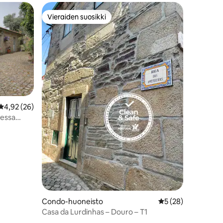
Vieraiden suosikki
Vieraiden suosikki
Keskimääräinen arvio 4,92/5, 26 arvostelua
4,92 (26)
sessa
Condo-huoneisto
Keskimääräinen arv
5 (28)
Casa da Lurdinhas – Douro – T1