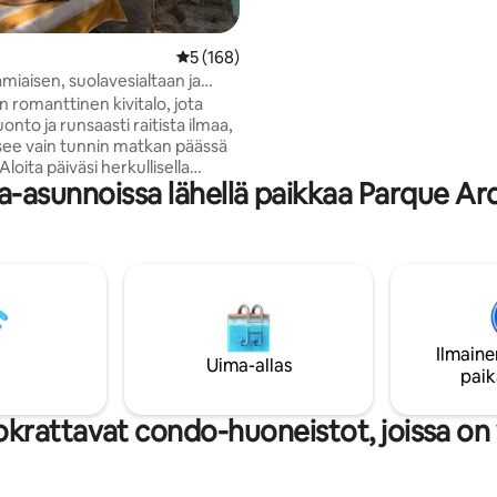
taloon. Kaikki tilat ovat talon k
vieraan yksinomaisessa käytöss
Keskimääräinen arvio 5/5, 168 arvostelua
5 (168)
amiaisen, suolavesialtaan ja
pyammeen
n romanttinen kivitalo, jota
onto ja runsaasti raitista ilmaa,
itsee vain tunnin matkan päässä
Aloita päiväsi herkullisella
-asunnoissa lähellä paikkaa Parque Ar
a, kun linnut laulavat, rentoudu
lä kirjan kanssa suuren puun
lopeta iltasi lasillisella viiniä ja
lä keskusteluilla. Ainutlaatuinen
veden uima-allas, jota
t upeat puut, tarjoaa
lpaavat näkymät Douron
 ja ulkokylpyamme kutsuu sinut
Ilmaine
n kodikkaista hetkistä ympäri
Uima-allas
paik
krattavat condo-huoneistot, joissa on 