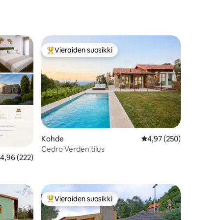
Vieraiden suosikki
Vieraiden suosikkien parhaimmistoa
Kohde
Keskimääräinen arvio 4
4,97 (250)
Cedro Verden tilus
eskimääräinen arvio 4,96/5, 222 arvostelua
4,96 (222)
Vieraiden suosikki
istoa
Vieraiden suosikkien parhaimmistoa