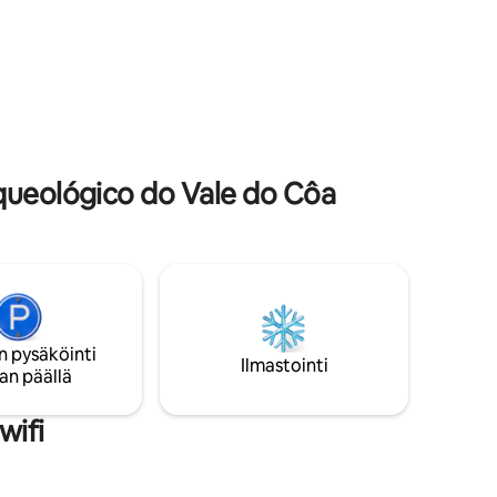
jolta on näkymä Douro-jokeen, jossa voit
ahden
juoda hyvää viiniä ja rentoutua päivän
ä.
päätteeksi. Nauttiaksesi ja
seurustellaksesi ystävien/perheen
kanssa voit nauttia uima-altaasta, josta
on upeat näkymät arvostetulle Douro-
joelle.
queológico do Vale do Côa
n pysäköinti
Ilmastointi
an päällä
wifi