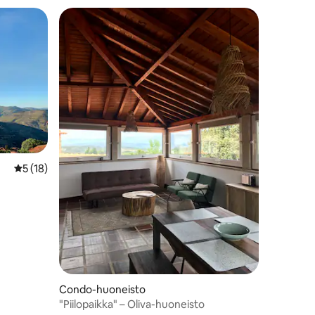
Keskimääräinen arvio 5/5, 18 arvostelua
5 (18)
Condo-huoneisto
"Piilopaikka" – Oliva-huoneisto