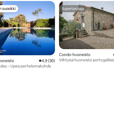
n suosikki
Supertarjoaja
n suosikki
Supertarjoaja
Condo-huoneisto
Viihtyisä huoneisto portugalilai
oneisto
Keskimääräinen arvio 4,9/5, 30 arvostelua
4,9 (30)
"quintassa"
ndao – Upea perhelomakohde