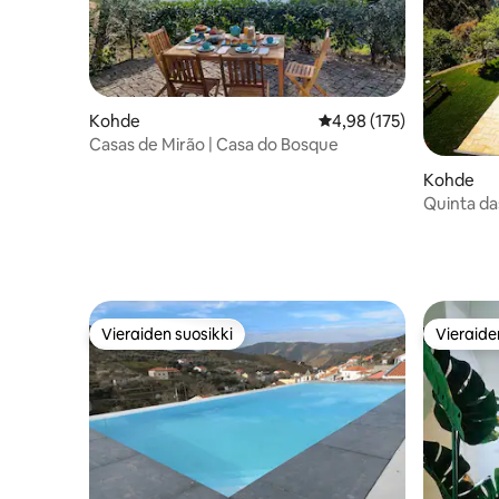
Kohde
Keskimääräinen arvio 4,
4,98 (175)
Casas de Mirão | Casa do Bosque
Kohde
Quinta das
paratiisi
Vieraiden suosikki
Vieraide
Vieraiden suosikki
Vieraide