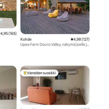
eskimääräinen arvio 4,95/5, 165 arvostelua
4,95 (165)
Kohde
Keskimääräinen arvio 4
4,98 (127)
Upea Farm Douro Valley, näkymä joelle ja
uima-allas
Vieraiden suosikki
istoa
Vieraiden suosikkien parhaimmistoa