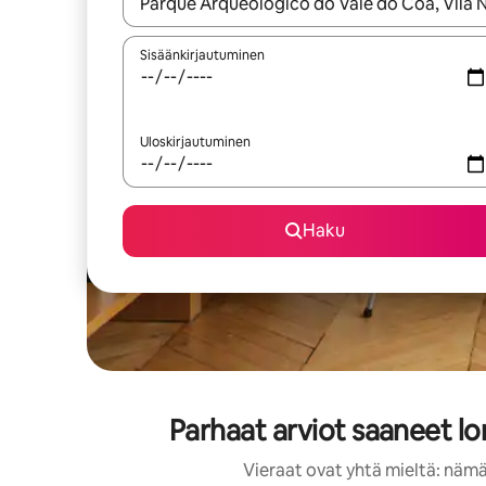
Kun tulokset ovat saatavilla, navigoi ylös- ja alas
Sisäänkirjautuminen
Uloskirjautuminen
Haku
Parhaat arviot saaneet l
Vieraat ovat yhtä mieltä: nämä