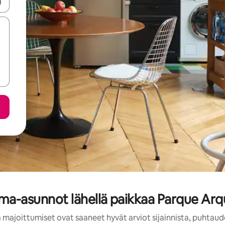
-nuolinäppäimillä tai tutustu koskettamalla tai pyyhkäisemällä.
oma-asunnot lähellä paikkaa Parque Ar
 majoittumiset ovat saaneet hyvät arviot sijainnista, puhtaud