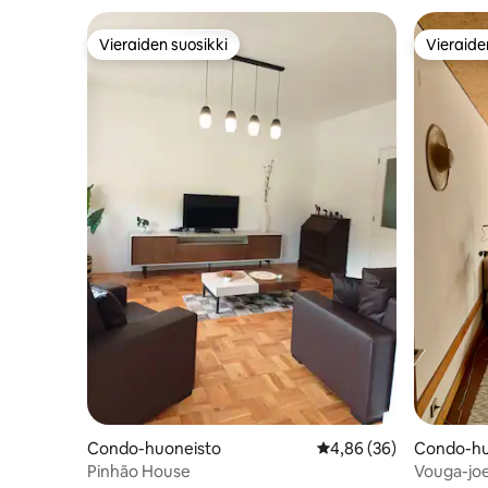
Vieraiden suosikki
Vieraide
Vieraiden suosikki
Vieraide
Condo-huoneisto
Keskimääräinen arvio 4
4,86 (36)
Condo-hu
Pinhão House
Vouga-joe