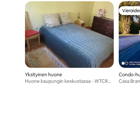
Vieraide
Vieraide
Yksityinen huone
Condo-hu
Huone kaupungin keskustassa - WTCR
Casa Bra
2022 - Vila Real