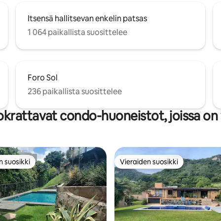
Itsensä hallitsevan enkelin patsas
1 064 paikallista suosittelee
Foro Sol
236 paikallista suosittelee
krattavat condo-huoneistot, joissa on 
n suosikki
Vieraiden suosikki
n suosikki
Vieraiden suosikki