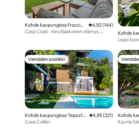
Kohde kaupungissa Fraccion
Keskimääräinen arvio 4,
4,92 (144)
amiento Lomas de Cocoyoc
Casa Coati : Ainutlaatuinen elämys.
Kohde ka
Lemmikkiystävällinen.
Lepo luon
Vieraiden suosikki
Vieraide
Vieraiden suosikki
Vieraide
Kohde kaupungissa Tepoztlá
Keskimääräinen arvio 4,
4,95 (221)
Kohde ka
n
án
Casa Colibrí
Kaunis tal