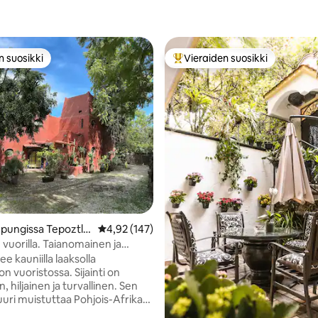
n suosikki
Vieraiden suosikki
n suosikki
Vieraiden suosikkien parhaimm
92/5, 247 arvostelua
pungissa Tepoztlá
Keskimääräinen arvio 4,92/5, 147 arvostelua
4,92 (147)
 vuorilla. Taianomainen ja
n!
see kauniilla laaksolla
 vuoristossa. Sijainti on
n, hiljainen ja turvallinen. Sen
uuri muistuttaa Pohjois-Afrikan
oja, ja se tarjoaa mukavia tiloja,