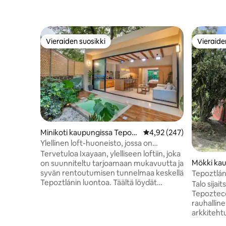
Vieraiden suosikki
Vieraide
Vieraiden suosikki
Vieraide
Minikoti kaupungissa Tepozt
Keskimääräinen arvio 4,
4,92 (247)
lán
Ylellinen loft-huoneisto, jossa on
yksityinen poreallas, Tepoztlánissa
Tervetuloa Ixayaan, ylelliseen loftiin, joka
Mökki kau
on suunniteltu tarjoamaan mukavuutta ja
n
syvän rentoutumisen tunnelmaa keskellä
Tepoztlán
Tepoztlánin luontoa. Täältä löydät
rauhalline
Talo sijait
ihanteellisen paikan irrottautua arjesta:
Tepoztecon
king-size-vuode, lämmitetty yksityinen
rauhalline
poreallas (lisämaksu), varustettu keittiö,
arkkiteht
suuret ikkunat ja kaksi ainutlaatuista
aavikkotal