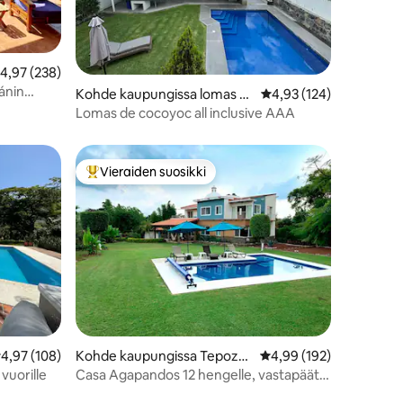
eskimääräinen arvio 4,97/5, 238 arvostelua
4,97 (238)
ánin
Kohde kaupungissa lomas d
Keskimääräinen arvio 4
4,93 (124)
e cocoyoc
Lomas de cocoyoc all inclusive AAA
Vieraiden suosikki
istoa
Vieraiden suosikkien parhaimmistoa
eskimääräinen arvio 4,97/5, 108 arvostelua
4,97 (108)
Kohde kaupungissa Tepoztl
Keskimääräinen arvio 4
4,99 (192)
án
 vuorille
Casa Agapandos 12 hengelle, vastapäätä
Jardín Xolatlacoa