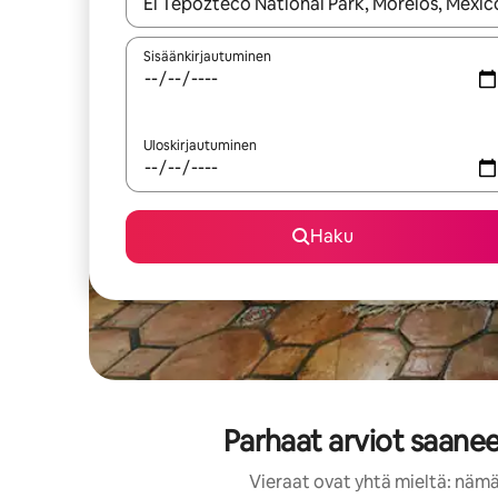
Kun tulokset ovat saatavilla, navigoi ylös- ja alas
Sisäänkirjautuminen
Uloskirjautuminen
Haku
Parhaat arviot saanee
Vieraat ovat yhtä mieltä: nämä