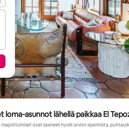
-nuolinäppäimillä tai tutustu koskettamalla tai pyyhkäisemällä.
t loma-asunnot lähellä paikkaa El Tepo
 majoittumiset ovat saaneet hyvät arviot sijainnista, puhtaud