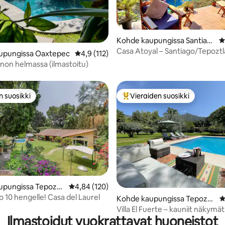
92/5, 144 arvostelua
Kohde kaupungissa Santiag
K
o Tepetlapa
Casa Atoyal – Santiago/Tepoztl
upungissa Oaxtepec
Keskimääräinen arvio 4,9/5, 112 arvostelua
4,9 (112)
taianomainen kylä
non helmassa (ilmastoitu)
n suosikki
Vieraiden suosikki
n suosikki
Vieraiden suosikkien parhaimm
95/5, 221 arvostelua
upungissa Tepoztl
Keskimääräinen arvio 4,84/5, 120 arvostelua
4,84 (120)
o 10 hengelle! Casa del Laurel
Kohde kaupungissa Tepoztl
K
án
Villa El Fuerte – kauniit näkymät
Ilmastoidut vuokrattavat huoneistot