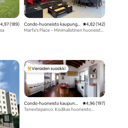
eskimääräinen arvio 4,97/5, 189 arvostelua
4,97 (189)
Condo-huoneisto kaupungis
Keskimääräinen arvio 4
4,82 (142)
sa Cuernavaca
ssa
Marfa's Place – Minimalistinen huoneisto
uima-altaalla
Vieraiden suosikki
Vieraiden suosikkien parhaimmistoa
Condo-huoneisto kaupungis
Keskimääräinen arvio 4
4,96 (197)
sa Tepoztlán
Tenextepanco. Kodikas huoneisto
kahdelle.