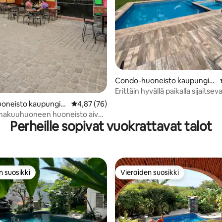
Condo-huoneisto kaupungiss
a Cuernavaca
Erittäin hyvällä paikalla sijaitsev
huoneisto lähellä Cuernavacan
oneisto kaupungiss
Keskimääräinen arvio 4,87/5, 76 arvostelua
4,87 (76)
keskustaa
vaca
 makuuhuoneen huoneisto aivan
Perheille sopivat vuokrattavat talot
can sydämessä
n suosikki
Vieraiden suosikki
n suosikki
Vieraiden suosikki