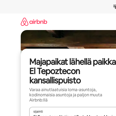
Jätä
sisältö
väliin
Majapaikat lähellä paikk
El Tepoztecon
kansallispuisto
Varaa ainutlaatuisia loma-asuntoja,
kodinomaisia asuntoja ja paljon muuta
Airbnb:llä
sijainti