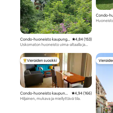
Condo-hu
sa Cuern
Huoneisto,
luonnolli
Condo-huoneisto kaupungis
Keskimääräinen arvio 4,
4,84 (153)
sa Cuernavaca
Uskomaton huoneisto uima-altaalla ja
maagisilla näkymillä
Vieraiden suosikki
Vieraide
Vieraiden suosikkien parhaimmistoa
Vieraide
Condo-huoneisto kaupungi
Keskimääräinen arvio 4,
4,94 (166)
ssa Cuernavaca
Hiljainen, mukava ja miellyttävä tila.