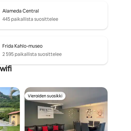
Alameda Central
445 paikallista suosittelee
Frida Kahlo-museo
2 595 paikallista suosittelee
wifi
Vieraiden suosikki
Vieraiden suosikki