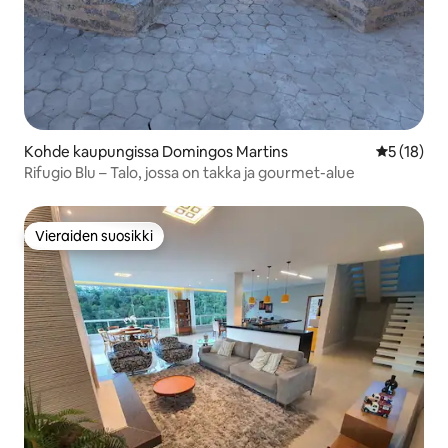
Kohde kaupungissa Domingos Martins
Keskimäärä
5 (18)
Rifugio Blu – Talo, jossa on takka ja gourmet-alue
Vieraiden suosikki
Vieraiden suosikki