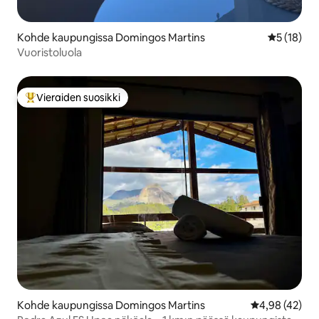
Kohde kaupungissa Domingos Martins
Keskimäärä
5 (18)
Vuoristoluola
Vieraiden suosikki
Vieraiden suosikkien parhaimmistoa
Kohde kaupungissa Domingos Martins
Keskimääräine
4,98 (42)