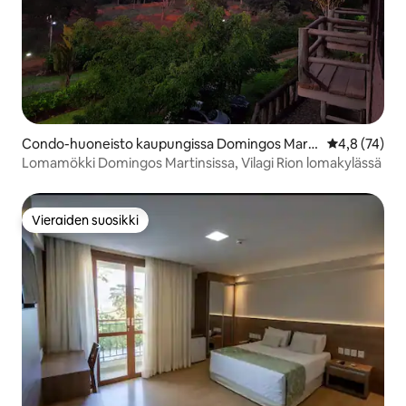
Condo-huoneisto kaupungissa Domingos Marti
Keskimääräin
4,8 (74)
ns
Lomamökki Domingos Martinsissa, Vilagi Rion lomakylässä
Vieraiden suosikki
Vieraiden suosikki