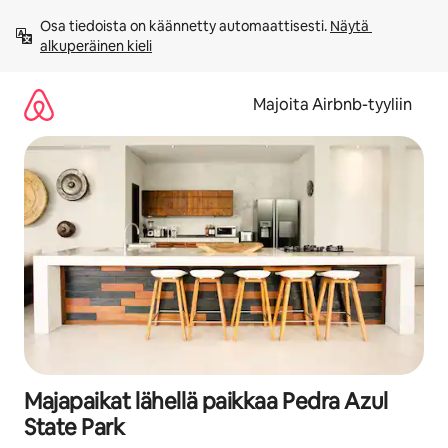
Jätä
Osa tiedoista on käännetty automaattisesti. 
Näytä 
sisältö
alkuperäinen kieli
väliin
Majoita Airbnb-tyyliin
Majapaikat lähellä paikkaa Pedra Azul
State Park