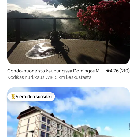
Condo-huoneisto kaupungissa Domingos Ma
Keskimääräinen
4,76 (210)
rtins
Kodikas nurkkaus WiFi 5 km keskustasta
Vieraiden suosikki
Vieraiden suosikkien parhaimmistoa