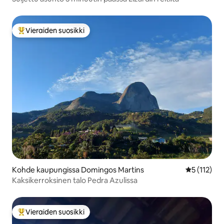
Vieraiden suosikki
Vieraiden suosikkien parhaimmistoa
Kohde kaupungissa Domingos Martins
Keskimääräi
5 (112)
Kaksikerroksinen talo Pedra Azulissa
Vieraiden suosikki
Vieraiden suosikkien parhaimmistoa