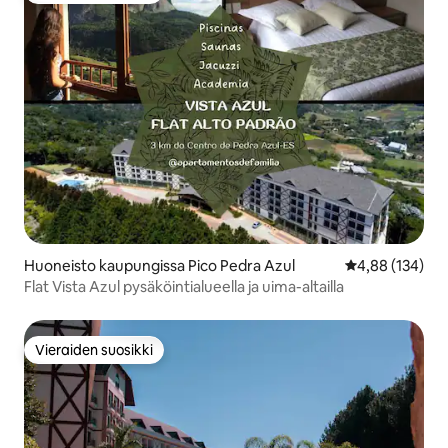
Huoneisto kaupungissa Pico Pedra Azul
Keskimääräinen
4,88 (134)
Flat Vista Azul pysäköintialueella ja uima-altailla
Vieraiden suosikki
Vieraiden suosikki