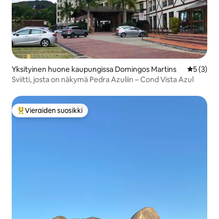
Yksityinen huone kaupungissa Domingos Martins
Keskimäär
5 (3)
Sviitti, josta on näkymä Pedra Azuliin – Cond Vista Azul
Vieraiden suosikki
Vieraiden suosikkien parhaimmistoa