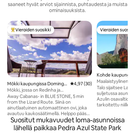
saaneet hyvät arviot sijainnista, puhtaudesta ja muista
ominaisuuksista.
Vieraiden suosikki
Vieraiden suosikk
Vieraiden suosikkien parhaimmistoa
Vieraiden suosikk
Kohde kaupungiss
Azul, Arace, Domingos Mar
Maalaistyylinen ta
Mökki kaupungissa Domingo
Keskimääräinen arvio 4,97/5, 3
4,97 (30)
tins
Pedra Azulin viere
Talo sijaitsee Lagar
s Martins
Mökki, jossa on Redinha ja
suljetussa asunto
panoraamanäkymä; 5 min keskustasta
Away Cabanas- in BLUE STONE, 5 min
Azulin osavaltion 
from the Lizard Route. Siinä on
tarkoitettu niille, 
ainutlaatuinen automaattinen ovi, joka
kunnioittavat luonto
avautuu kaukosäätimellä. Helppo pääsy
joissa on yksi pari
Suositut mukavuudet loma-asunnoissa
(hyvä tie), luotettava ja nopea wifi,
hengen vuode. Sie
näköala ja YKSITYISYYS! Terassi, jossa on
lähellä paikkaa Pedra Azul State Park
leikkipaikka ja grill
roikkuva laatikko, joka sopii täydellisesti
lähellä ympäröivää