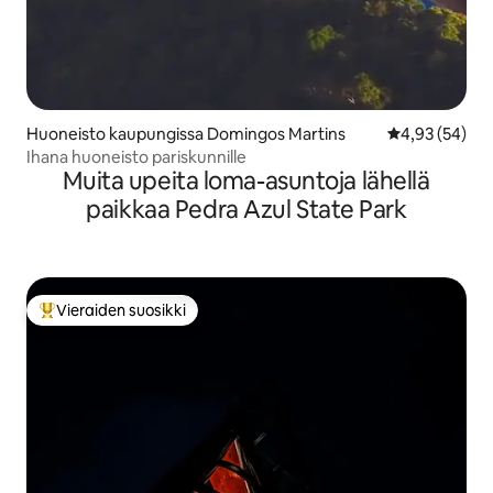
Huoneisto kaupungissa Domingos Martins
Keskimääräine
4,93 (54)
Ihana huoneisto pariskunnille
Muita upeita loma-asuntoja lähellä
paikkaa Pedra Azul State Park
Vieraiden suosikki
Vieraiden suosikkien parhaimmistoa