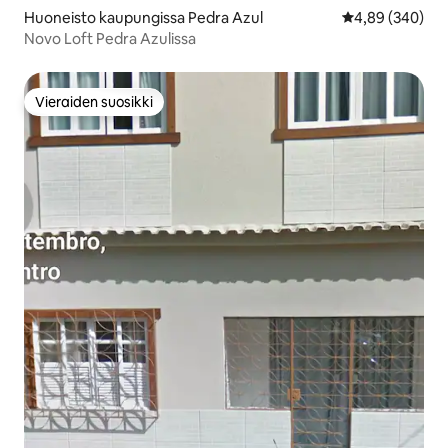
Huoneisto kaupungissa Pedra Azul
Keskimääräinen
4,89 (340)
Novo Loft Pedra Azulissa
Vieraiden suosikki
Vieraiden suosikki