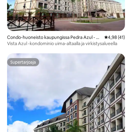
Condo-huoneisto kaupungissa Pedra Azul - Do
Keskimääräine
4,98 (41)
mingos Martins
Vista Azul -kondominio uima-altaalla ja virkistysalueella
Supertarjoaja
Supertarjoaja