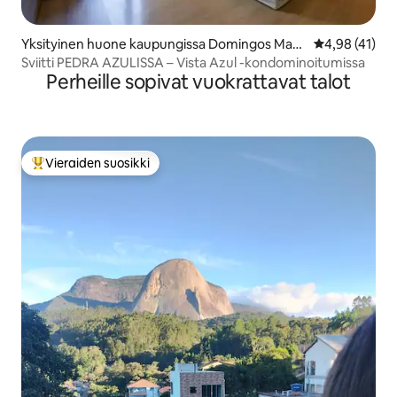
Yksityinen huone kaupungissa Domingos Marti
Keskimääräine
4,98 (41)
ns
Sviitti PEDRA AZULISSA – Vista Azul -kondominoitumissa
Perheille sopivat vuokrattavat talot
Vieraiden suosikki
Vieraiden suosikkien parhaimmistoa