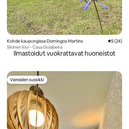
Kohde kaupungissa Domingos Martins
Keskimäärä
5 (24)
Sininen kivi – Casa Goiabeira
Ilmastoidut vuokrattavat huoneistot
Vieraiden suosikki
Vieraiden suosikki