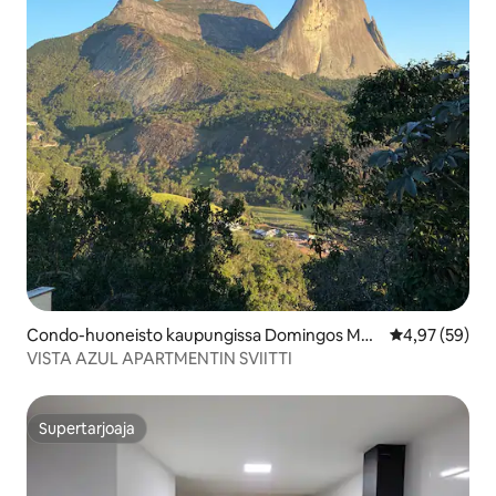
Condo-huoneisto kaupungissa Domingos Mar
Keskimääräine
4,97 (59)
tins
VISTA AZUL APARTMENTIN SVIITTI
Supertarjoaja
Supertarjoaja