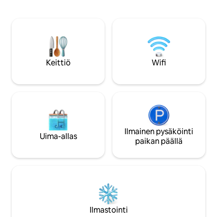
rentoutumiseen. Täysin varustettu
perheille, pariskunn
keittiö, queen-vuode, liinavaatteet ja
Lapsia on aina val
pyyhkeet sisältyvät hintaan. Saatavilla on
metsän läheisyyden
ilmastointi, jossa on
luonnonvaraisia elä
LÄMMITYSTOIMINTO. Ranskan
esiintyä.
Chamonix 'n kaupungin innoittama
sisustus. SAMA AROSO-hotellitie. 2 km:
Keittiö
Wifi
n päässä supermarketista, panimoista ja
Pedra Azulista.
Ilmainen pysäköinti
Uima-allas
paikan päällä
Ilmastointi