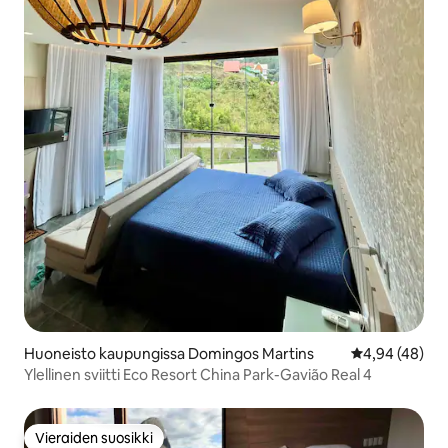
Huoneisto kaupungissa Domingos Martins
Keskimääräine
4,94 (48)
Ylellinen sviitti Eco Resort China Park-Gavião Real 4
Vieraiden suosikki
Vieraiden suosikki