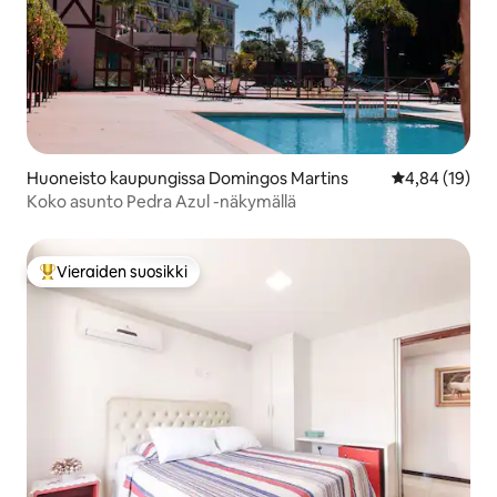
Huoneisto kaupungissa Domingos Martins
Keskimääräine
4,84 (19)
Koko asunto Pedra Azul -näkymällä
Vieraiden suosikki
Vieraiden suosikkien parhaimmistoa