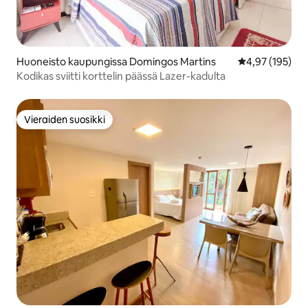
Huoneisto kaupungissa Domingos Martins
Keskimääräinen
4,97 (195)
Kodikas sviitti korttelin päässä Lazer-kadulta
Vieraiden suosikki
Vieraiden suosikki