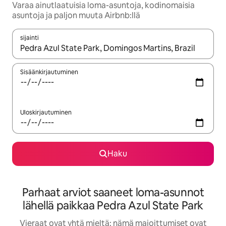
Varaa ainutlaatuisia loma-asuntoja, kodinomaisia
asuntoja ja paljon muuta Airbnb:llä
sijainti
Kun tulokset ovat saatavilla, navigoi ylös- ja alas-nuolinäppäimi
Sisäänkirjautuminen
Uloskirjautuminen
Haku
Parhaat arviot saaneet loma-asunnot
lähellä paikkaa Pedra Azul State Park
Vieraat ovat yhtä mieltä: nämä majoittumiset ovat