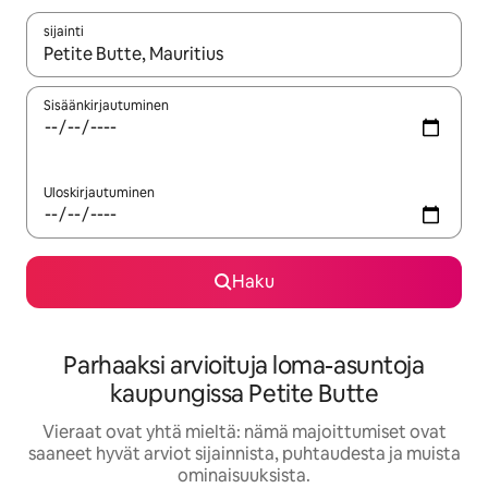
sijainti
Kun tulokset ovat saatavilla, navigoi ylös- ja alas-nuolinäppäimi
Sisäänkirjautuminen
Uloskirjautuminen
Haku
Parhaaksi arvioituja loma-asuntoja
kaupungissa Petite Butte
Vieraat ovat yhtä mieltä: nämä majoittumiset ovat
saaneet hyvät arviot sijainnista, puhtaudesta ja muista
ominaisuuksista.