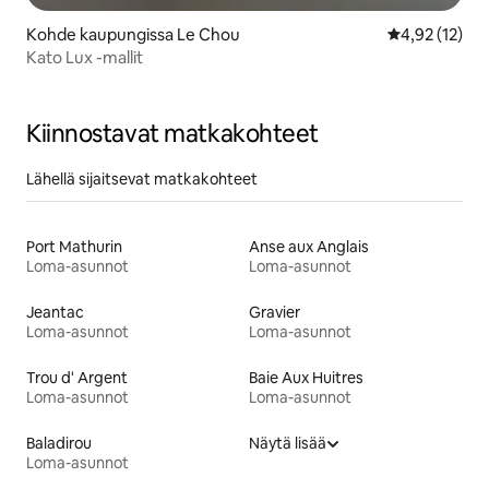
Kohde kaupungissa Le Chou
Keskimääräine
4,92 (12)
Kato Lux -mallit
Kiinnostavat matkakohteet
Lähellä sijaitsevat matkakohteet
Port Mathurin
Anse aux Anglais
Loma-asunnot
Loma-asunnot
Jeantac
Gravier
Loma-asunnot
Loma-asunnot
Trou d' Argent
Baie Aux Huitres
Loma-asunnot
Loma-asunnot
Baladirou
Näytä lisää
Loma-asunnot