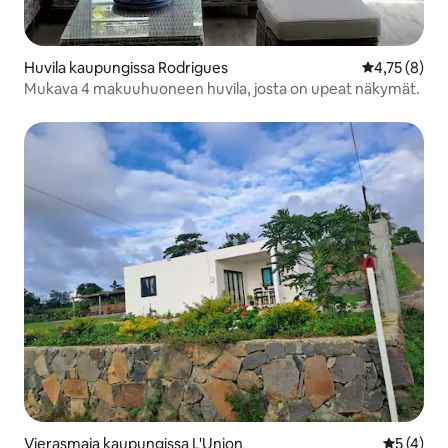
Huvila kaupungissa Rodrigues
Keskimääräin
4,75 (8)
Mukava 4 makuuhuoneen huvila, josta on upeat näkymät.
Vierasmaja kaupungissa L'Union
Keskimäär
5 (4)