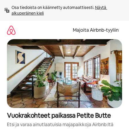
Jätä
Osa tiedoista on käännetty automaattisesti. 
Näytä 
sisältö
alkuperäinen kieli
väliin
Majoita Airbnb-tyyliin
Vuokrakohteet paikassa Petite Butte
Etsi ja varaa ainutlaatuisia majapaikkoja Airbnb:ltä