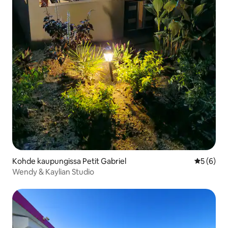
Kohde kaupungissa Petit Gabriel
Keskimäär
5 (6)
Wendy & Kaylian Studio