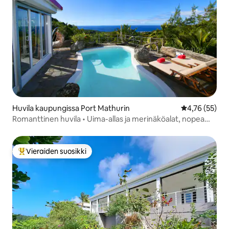
Huvila kaupungissa Port Mathurin
Keskimääräine
4,76 (55)
Romanttinen huvila • Uima-allas ja merinäköalat, nopea
wifi
Vieraiden suosikki
Vieraiden suosikkien parhaimmistoa