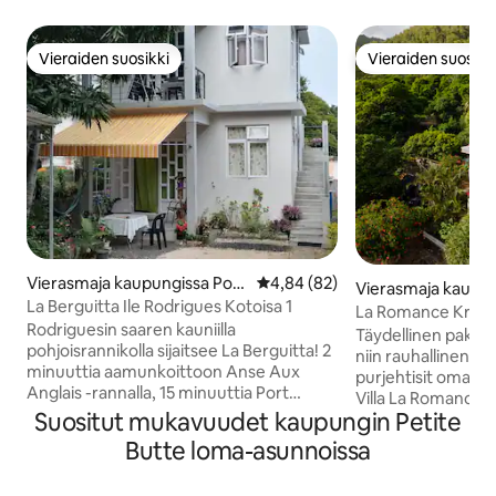
Vieraiden suosikki
Vieraiden suosikk
Vieraiden suosikki
Vieraiden suosikk
Vierasmaja kaupungissa Port
Keskimääräinen arvio 4,84/5, 8
4,84 (82)
Vierasmaja kaupun
Mathurin,Anse Aux Anglais
La Berguitta Ile Rodrigues Kotoisa 1
ocos
La Romance Kreol 
Rodriguesin saaren kauniilla
huoneisto)
Täydellinen pakopai
pohjoisrannikolla sijaitsee La Berguitta! 2
niin rauhallinen, e
minuuttia aamunkoittoon Anse Aux
purjehtisit omalla 
Anglais -rannalla, 15 minuuttia Port
Villa La Romance K
Mathurinin keskusmarkkinoille ja
Suositut mukavuudet kaupungin Petite
tyylikkäästi sisust
keskusbusasemalle. Se sijaitsee
loma-asunto, joka 
Butte loma-asunnoissa
ystävällisessä ja kodikkaassa
Riviere Cocon laa
naapurustossa! Voit valmistella ruokaa
kylässä Rodriguesi