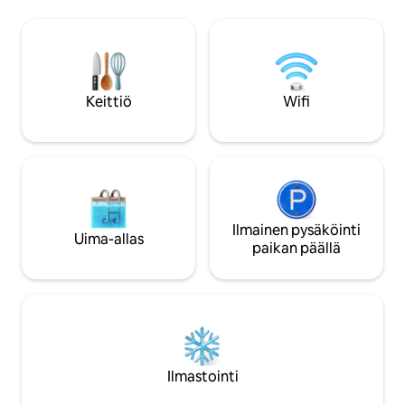
hyvin varustetussa henkilökohtaisessa
Ihmiset eri puolilt
keittiössä ja rentoutua mukavalla
tänne majoittumaa
parvekkeella. Lupaamme sinulle
ilmapiirissä, lähellä
unohtumattoman majoittumisen!
patikointi, hiekkar
Ensimmäinen bussi Port Mathurinin ja
sukellus ja muita v
Plaine Corailin välillä on klo 6.30.
aktiviteetteja.
Keittiö
Wifi
Lentokentälle pääsee tunnissa ja 10
minuutissa.
Ilmainen pysäköinti
Uima-allas
paikan päällä
Ilmastointi