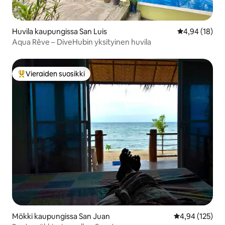
Huvila kaupungissa San Luis
Keskimääräine
4,94 (18)
Aqua Rêve – DiveHubin yksityinen huvila
Vieraiden suosikki
Vieraiden suosikkien parhaimmistoa
Mökki kaupungissa San Juan
Keskimääräinen
4,94 (125)