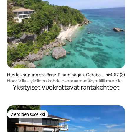
Huvila kaupungissa Brgy. Pinamihagan, Carabao
Keskimääräin
4,67 (3)
Island
Noor Villa – ylellinen kohde panoraamanäkymällä merelle
Yksityiset vuokrattavat rantakohteet
Vieraiden suosikki
Vieraiden suosikki