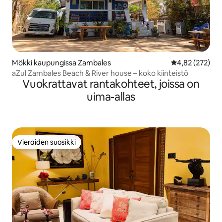
Mökki kaupungissa Zambales
Keskimääräinen
4,82 (272)
aZul Zambales Beach & River house – koko kiinteistö
Vuokrattavat rantakohteet, joissa on
uima-allas
Vieraiden suosikki
Vieraiden suosikki