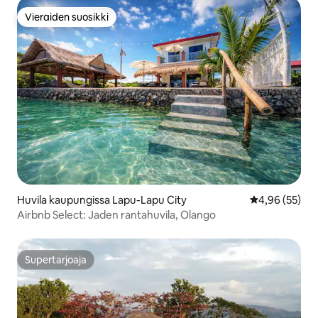
Vieraiden suosikki
Vieraiden suosikki
Huvila kaupungissa Lapu-Lapu City
Keskimääräine
4,96 (55)
Airbnb Select: Jaden rantahuvila, Olango
Supertarjoaja
Supertarjoaja