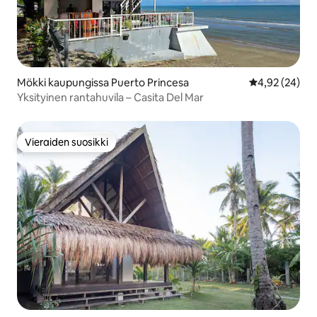
Mökki kaupungissa Puerto Princesa
Keskimääräine
4,92 (24)
Yksityinen rantahuvila – Casita Del Mar
Vieraiden suosikki
Vieraiden suosikki