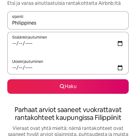
Etsi ja varaa ainutlaatuisia rantakohteita Airbnb:ltä
sijainti
Kun tulokset ovat saatavilla, navigoi ylös- ja alas-nuolinäppäimi
Sisäänkirjautuminen
Uloskirjautuminen
Haku
Parhaat arviot saaneet vuokrattavat
rantakohteet kaupungissa Filippiinit
Vieraat ovat yhtä mieltä: nämä rantakohteet ovat
saaneet hyvät arviot sijainnista, puhtaudesta ja muista