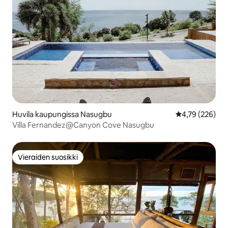
Huvila kaupungissa Nasugbu
Keskimääräinen
4,79 (226)
Villa Fernandez@Canyon Cove Nasugbu
Vieraiden suosikki
Vieraiden suosikki