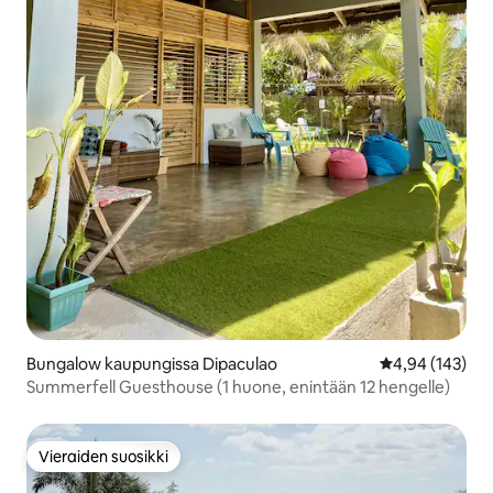
Bungalow kaupungissa Dipaculao
Keskimääräinen
4,94 (143)
Summerfell Guesthouse (1 huone, enintään 12 hengelle)
Vieraiden suosikki
Vieraiden suosikki