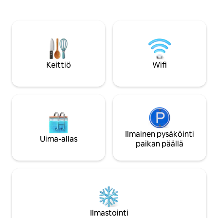
45 minuutin matkan päässä El Nidosta
kartano on sijoitet
tukijalkavenettä käyttäen. 2
oranssit auringonl
makuuhuoneen huvila, yksityinen uima-
kristallinkirkkaita 
allas, itään päin suuntautuvat
päivällä ja päiväst
merinäkymät, rehevä viidakko. Kaukana
espanjalaisten juu
ihmisvilinästä – sama ainutlaatuinen
vuokrattava rantat
elämys vuoden parhailla hinnoillamme.
yleisölle – portti,
Keittiö
Wifi
luonnonvaloa ja ra
Ilmainen pysäköinti
Uima-allas
paikan päällä
Ilmastointi