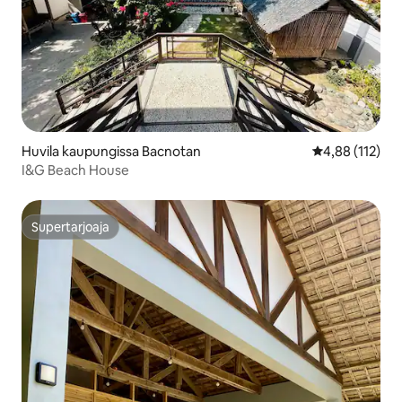
Huvila kaupungissa Bacnotan
Keskimääräinen
4,88 (112)
I&G Beach House
Supertarjoaja
Supertarjoaja