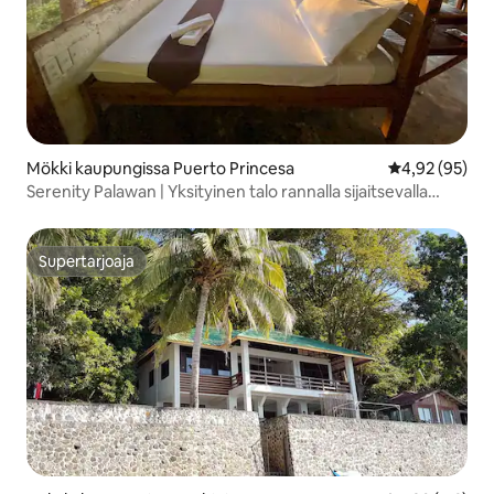
Mökki kaupungissa Puerto Princesa
Keskimääräine
4,92 (95)
Serenity Palawan | Yksityinen talo rannalla sijaitsevalla
kalliokallistolla
Supertarjoaja
Supertarjoaja