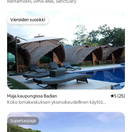
Rantamökki, uima-allas, Sanctuary
Vieraiden suosikki
Vieraiden suosikki
Maja kaupungissa Badian
Keskimäärä
5 (25)
Koko lomakeskuksen yksinoikeudellinen käyttö
Moalboalissa/Badianissa
Supertarjoaja
Supertarjoaja