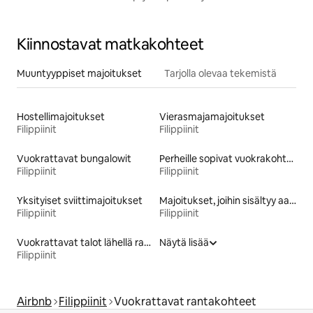
Kiinnostavat matkakohteet
Muuntyyppiset majoitukset
Tarjolla olevaa tekemistä
Hostellimajoitukset
Vierasmajamajoitukset
Filippiinit
Filippiinit
Vuokrattavat bungalowit
Perheille sopivat vuokrakohteet
Filippiinit
Filippiinit
Yksityiset sviittimajoitukset
Majoitukset, joihin sisältyy aamiainen
Filippiinit
Filippiinit
Vuokrattavat talot lähellä rantaa
Näytä lisää
Filippiinit
Airbnb
Filippiinit
Vuokrattavat rantakohteet