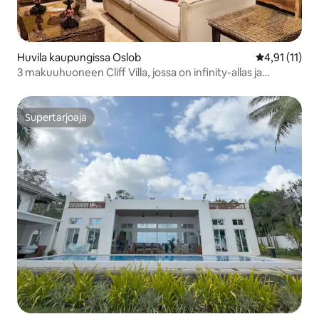
Huvila kaupungissa Oslob
Keskimääräin
4,91 (11)
3 makuuhuoneen Cliff Villa, jossa on infinity-allas ja
yksityinen ranta
Supertarjoaja
Supertarjoaja