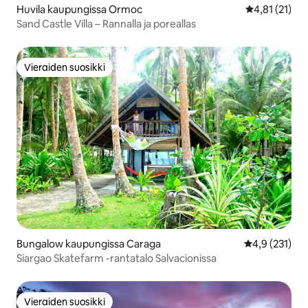
Huvila kaupungissa Ormoc
Keskimääräine
4,81 (21)
Sand Castle Villa – Rannalla ja poreallas
Vieraiden suosikki
Vieraiden suosikki
Bungalow kaupungissa Caraga
Keskimääräine
4,9 (231)
Siargao Skatefarm -rantatalo Salvacionissa
Vieraiden suosikki
Vieraiden suosikki