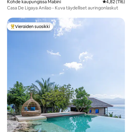
Kohde kaupungissa Mabini
Keskimääräinen
4,82 (116)
Casa De Ligaya Anilao - Kuva täydelliset auringonlaskut
Vieraiden suosikki
Vieraiden suosikkien parhaimmistoa