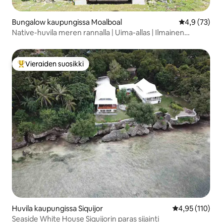
Bungalow kaupungissa Moalboal
Keskimääräin
4,9 (73)
Native-huvila meren rannalla | Uima-allas | Ilmainen
aamiainen
Vieraiden suosikki
Vieraiden suosikkien parhaimmistoa
Huvila kaupungissa Siquijor
Keskimääräinen
4,95 (110)
Seaside White House Siquijorin paras sijainti