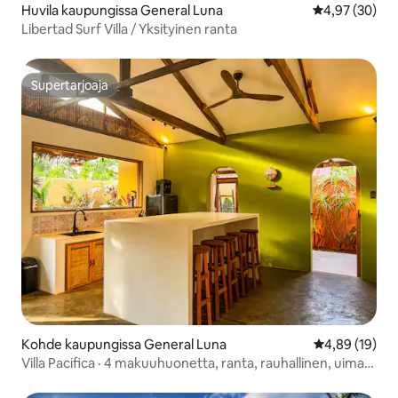
Huvila kaupungissa General Luna
Keskimääräine
4,97 (30)
Libertad Surf Villa / Yksityinen ranta
Supertarjoaja
Supertarjoaja
Kohde kaupungissa General Luna
Keskimääräine
4,89 (19)
Villa Pacifica · 4 makuuhuonetta, ranta, rauhallinen, uima-
allas