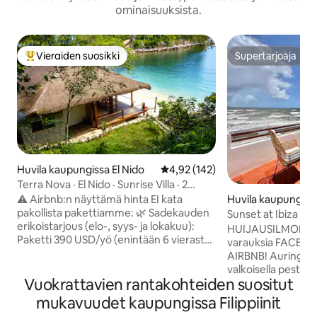
ominaisuuksista.
Vieraiden suosikki
Supertarjoaja
Vieraiden suosikkien parhaimmistoa
Supertarjoaja
Huvila kaupungissa El Nido
Keskimääräinen arvio 4,92/5, 14
4,92 (142)
Terra Nova · El Nido · Sunrise Villa · 2
makuuhuonetta
⚠️ Airbnb:n näyttämä hinta EI kata
Huvila kaupungissa
pakollista pakettiamme: 🌿 Sadekauden
Sunset at Ibiza - B
erikoistarjous (elo-, syys- ja lokakuu):
Batangas
HUIJAUSILMOITU
Paketti 390 USD/yö (enintään 6 vierasta)
varauksia FACEB00
vs. 435 USD. Sisältää keittiömestarin, 3
AIRBNB! Auringonlasku Ibizalla on
ateriaa päivässä, yksityisen veneen ja
valkoisella pesty B
miehistön, saarilta toiselle kulkemisen ja
Vuokrattavien rantakohteiden suositut
on muutettu ylelli
aktiviteetteja. Sijaitsee yksityisellä 2
lohduttavaksi maja
mukavuudet kaupungissa Filippiinit
hehtaarin niemellä Catabanin lahdella –
on juurtunut sen h