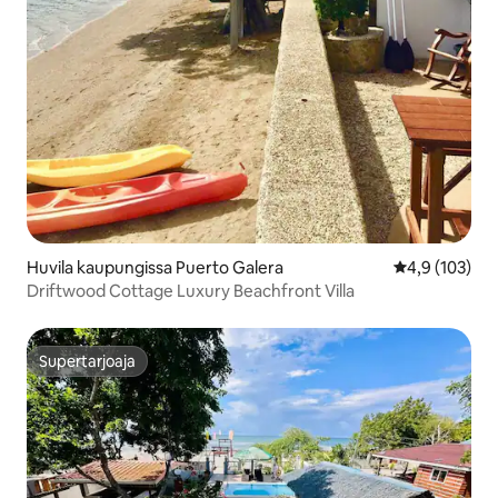
Huvila kaupungissa Puerto Galera
Keskimääräine
4,9 (103)
Driftwood Cottage Luxury Beachfront Villa
Supertarjoaja
Supertarjoaja