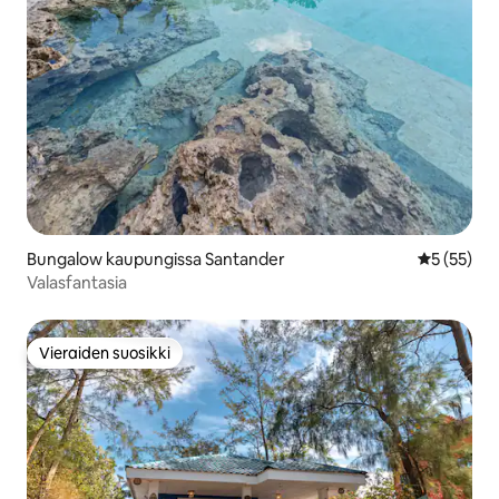
Bungalow kaupungissa Santander
Keskimäärä
5 (55)
Valasfantasia
Vieraiden suosikki
Vieraiden suosikki