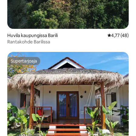
Huvila kaupungissa Barili
Keskimääräine
4,77 (48)
Rantakohde Barilissa
Supertarjoaja
Supertarjoaja