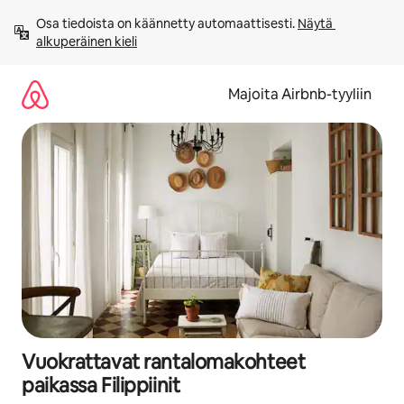
Jätä
Osa tiedoista on käännetty automaattisesti. 
Näytä 
sisältö
alkuperäinen kieli
väliin
Majoita Airbnb-tyyliin
Vuokrattavat rantalomakohteet
paikassa Filippiinit