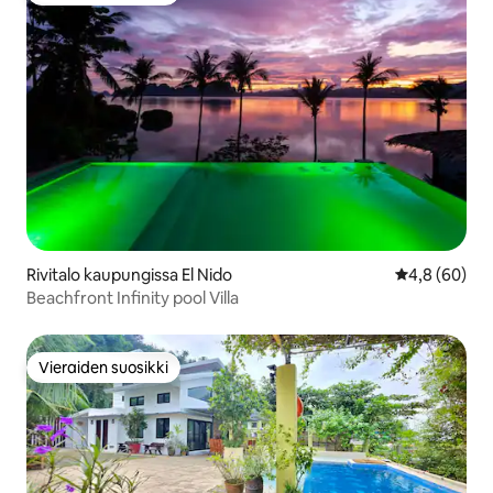
Rivitalo kaupungissa El Nido
Keskimääräin
4,8 (60)
Beachfront Infinity pool Villa
Vieraiden suosikki
Vieraiden suosikki