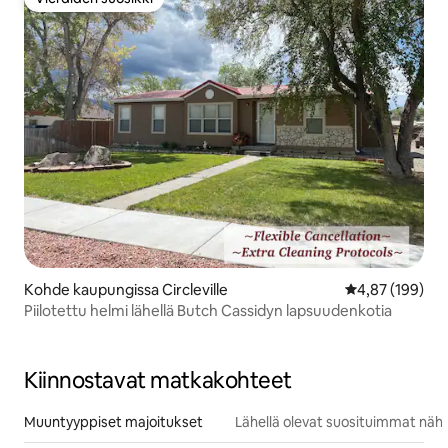
Vieraiden suosikki
Kohde kaupungissa Circleville
Keskimääräinen
4,87 (199)
Piilotettu helmi lähellä Butch Cassidyn lapsuudenkotia
Kiinnostavat matkakohteet
Muuntyyppiset majoitukset
Lähellä olevat suosituimmat näh