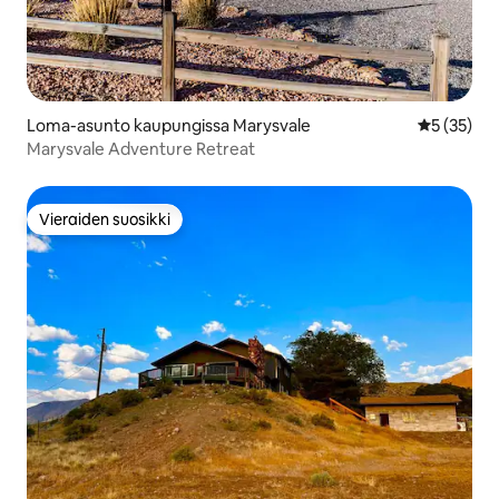
Loma-asunto kaupungissa Marysvale
Keskimäärä
5 (35)
Marysvale Adventure Retreat
Vieraiden suosikki
Vieraiden suosikki