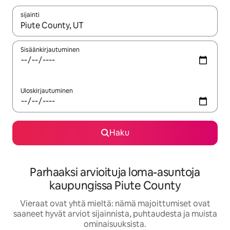
sijainti
Kun tulokset ovat saatavilla, navigoi ylös- ja alas-nuolinäppäimi
Sisäänkirjautuminen
Uloskirjautuminen
Haku
Parhaaksi arvioituja loma-asuntoja
kaupungissa Piute County
Vieraat ovat yhtä mieltä: nämä majoittumiset ovat
saaneet hyvät arviot sijainnista, puhtaudesta ja muista
ominaisuuksista.