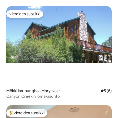
Vieraiden suosikki
Vieraiden suosikki
Mökki kaupungissa Marysvale
Keskimäär
5 (6)
Canyon Creekin loma-asunto
Vieraiden suosikki
Vieraiden suosikkien parhaimmistoa