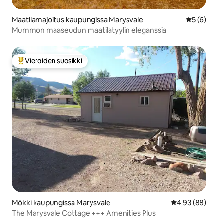
Maatilamajoitus kaupungissa Marysvale
Keskimäär
5 (6)
Mummon maaseudun maatilatyylin eleganssia
Vieraiden suosikki
Vieraiden suosikkien parhaimmistoa
Mökki kaupungissa Marysvale
Keskimääräine
4,93 (88)
The Marysvale Cottage +++ Amenities Plus