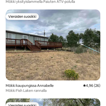
Mökki yksityislammella Paiuten ATV-polulla
Vieraiden suosikki
Vieraiden suosikki
Mökki kaupungissa Annabelle
Keskimääräine
4,96 (26)
Mökki Fish Laken rannalla
Vieraiden suosikki