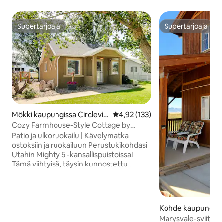
Supertarjoaja
Supertarjoaja
Supertarjoaja
Supertarjoaja
Mökki kaupungissa Circlevill
Keskimääräinen arvio 4,92/5, 13
4,92 (133)
e
Cozy Farmhouse-Style Cottage by
Mighty 5 Ntl Parks
Patio ja ulkoruokailu | Kävelymatka
ostoksiin ja ruokailuun Perustukikohdasi
Utahin Mighty 5 -kansallispuistoissa!
Tämä viihtyisä, täysin kunnostettu
kahden makuuhuoneen ja yhden
kylpyhuoneen mökki Circlevillessä on
porttisi sinne. Tämä loma-asunto on
aivan lähellä kalastusta Otter Creekissä
Kohde kaupungiss
ja Panguitch Reservoirissa, metsästystä
Marysvale-sviitti 2
ja patikointia läheisillä vuorilla ja