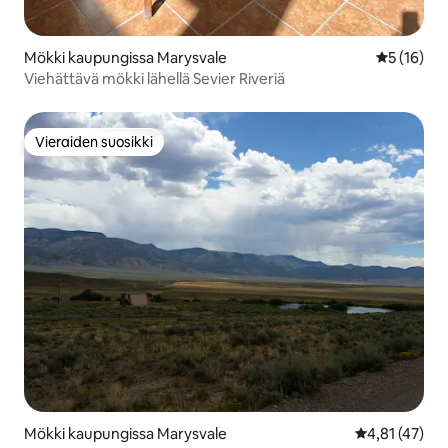
Mökki kaupungissa Marysvale
Keskimäärä
5 (16)
Viehättävä mökki lähellä Sevier Riveriä
Vieraiden suosikki
Vieraiden suosikki
Mökki kaupungissa Marysvale
Keskimääräine
4,81 (47)