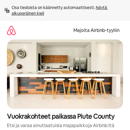
Jätä
Osa tiedoista on käännetty automaattisesti. 
Näytä 
sisältö
alkuperäinen kieli
väliin
Majoita Airbnb-tyyliin
Vuokrakohteet paikassa Piute County
Etsi ja varaa ainutlaatuisia majapaikkoja Airbnb:ltä