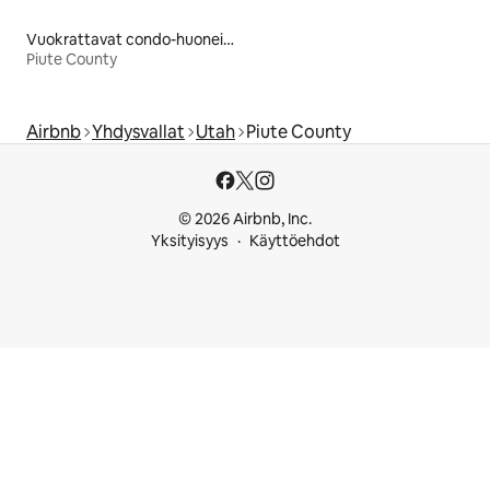
Vuokrattavat condo-huoneistot
Piute County
Airbnb
Yhdysvallat
Utah
Piute County
© 2026 Airbnb, Inc.
Yksityisyys
Käyttöehdot