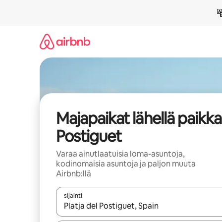
Jätä
sisältö
väliin
Majapaikat lähellä paikk
Postiguet
Varaa ainutlaatuisia loma-asuntoja,
kodinomaisia asuntoja ja paljon muuta
Airbnb:llä
sijainti
Kun tulokset ovat saatavilla, navigoi ylös- ja alas