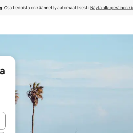
Osa tiedoista on käännetty automaattisesti. 
Näytä alkuperäinen kie
aa
-nuolinäppäimillä tai tutustu koskettamalla tai pyyhkäisemällä.