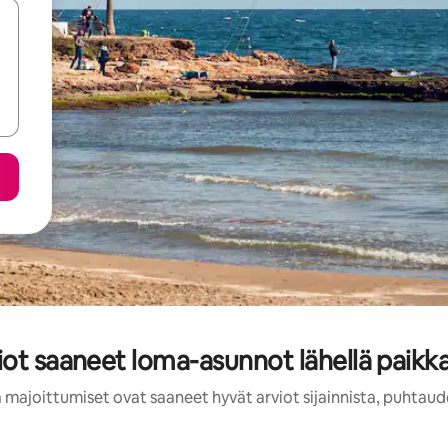
iot saaneet loma-asunnot lähellä paikk
 majoittumiset ovat saaneet hyvät arviot sijainnista, puhtaud