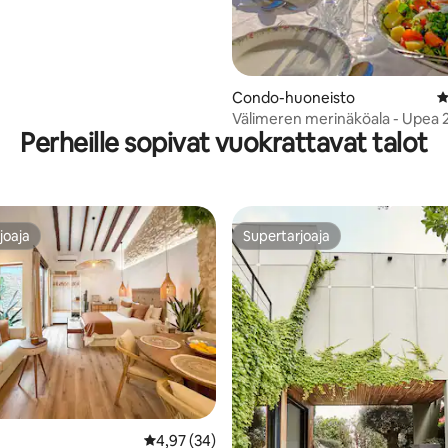
Condo-huoneisto
K
Välimeren merinäköala - Upea 
Perheille sopivat vuokrattavat talot
makuuhuoneen huoneisto
joaja
Supertarjoaja
joaja
Supertarjoaja
84/5, 278 arvostelua
Keskimääräinen arvio 4,97/5, 34 arvostelua
4,97 (34)