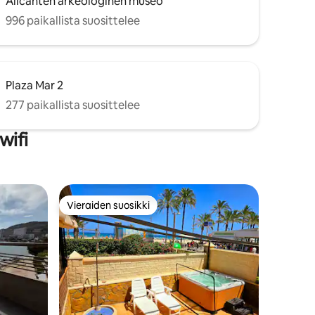
Alicanten arkeologinen museo
996 paikallista suosittelee
Plaza Mar 2
277 paikallista suosittelee
wifi
Vieraiden suosikki
istoa
Vieraiden suosikki