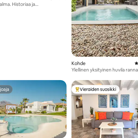
lma. Historiaa ja
ista lähellä keskustaa.
Kohde
K
Ylellinen yksityinen huvila rannal
padeltennis
joaja
Vieraiden suosikki
joaja
Vieraiden suosikkien parhaimm