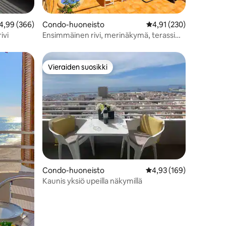
eskimääräinen arvio 4,99/5, 366 arvostelua
4,99 (366)
Condo-huoneisto
Keskimääräinen arvio 4
4,91 (230)
ivi
Ensimmäinen rivi, merinäkymä, terassi
porealtaalla
Vieraiden suosikki
istoa
Vieraiden suosikki
Condo-huoneisto
Keskimääräinen arvio 4
4,93 (169)
Kaunis yksiö upeilla näkymillä