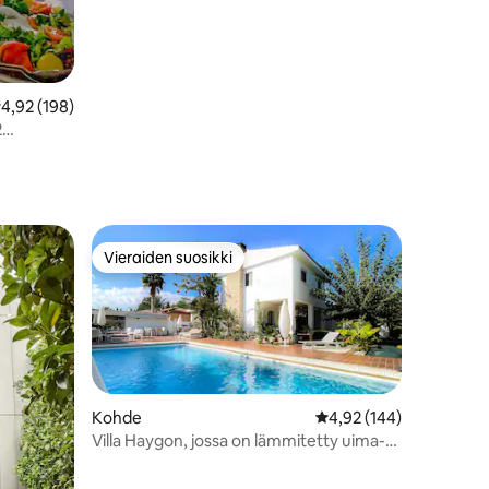
eskimääräinen arvio 4,92/5, 198 arvostelua
4,92 (198)
2
Vieraiden suosikki
Vieraiden suosikki
Kohde
Keskimääräinen arvio 4
4,92 (144)
Villa Haygon, jossa on lämmitetty uima-
allas, grilli ja sauna