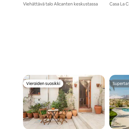
Viehättävä talo Alicanten keskustassa
Casa La Ca
rentoutum
Vieraiden suosikki
Supertar
Vieraiden suosikki
Supertar