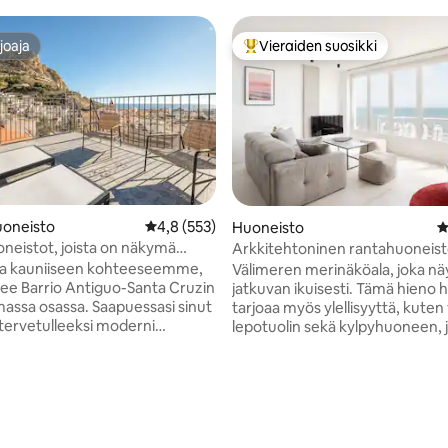
joaja
Vieraiden suosikki
joaja
Vieraiden suosikkien parhaimm
oneisto
Keskimääräinen arvio 4,8/5, 553 arvostelua
4,8 (553)
Huoneisto
K
neistot, joista on näkymä
Arkkitehtoninen rantahuoneist
erelle ja joissa on terassi...
Postiguetin rannan vieressä
oa kauniiseen kohteeseemme,
Välimeren merinäköala, joka nä
tsee Barrio Antiguo-Santa Cruzin
jatkuvan ikuisesti. Tämä hieno 
ssa osassa. Saapuessasi sinut
tarjoaa myös ylellisyyttä, kuten 
 tervetulleeksi moderni
lepotuolin sekä kylpyhuoneen, 
, jossa on kaikki mukavuudet,
kaksinkertainen marmorinen pes
itset täydelliseen
superkokoinen sadesuihku.
miseen. Tämä moderni
Huoneistossa on kaksi makuuh
 kunnostettiin kokonaan
joissa on parivuode ja suuri olo
5, ja siinä on kaksi terassia,
kaksi täydellistä kylpyhuonetta 
 upeat näkymät kimaltelevaan
sviitissä). Avoin keittiö, jossa on 