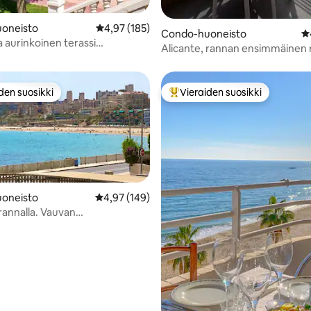
94/5, 179 arvostelua
oneisto
Keskimääräinen arvio 4,97/5, 185 arvostelua
4,97 (185)
Condo-huoneisto
K
a aurinkoinen terassi
Alicante, rannan ensimmäinen r
lla, jossa on uima-allas.
den suosikki
Vieraiden suosikki
n suosikkien parhaimmistoa
Vieraiden suosikkien parhaimm
oneisto
Keskimääräinen arvio 4,97/5, 149 arvostelua
4,97 (149)
 rannalla. Vauvan
96/5, 161 arvostelua
toivotus.