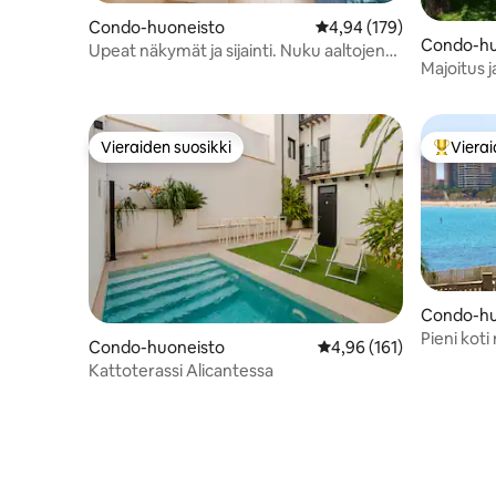
Condo-huoneisto
Keskimääräinen arvio 4,
4,94 (179)
Condo-hu
Upeat näkymät ja sijainti. Nuku aaltojen
Majoitus j
äänen kanssa
asuinaluee
Vieraiden suosikki
Vierai
Vieraiden suosikki
Vieraide
Condo-hu
Pieni koti
Condo-huoneisto
Keskimääräinen arvio 4,
4,96 (161)
tervetulo
Kattoterassi Alicantessa