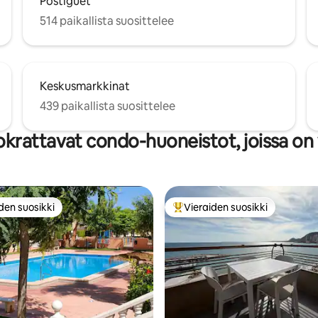
Postiguet
kanssa. Varaa nyt ja tutustu
514 paikallista suosittelee
 kauneuteen ja
imaan viihtyisästä ja
sta huoneistostamme
sa Calle San Antonio 8.
Keskusmarkkinat
439 paikallista suosittelee
krattavat condo-huoneistot, joissa on 
den suosikki
Vieraiden suosikki
n suosikkien parhaimmistoa
Vieraiden suosikkien parhaimm