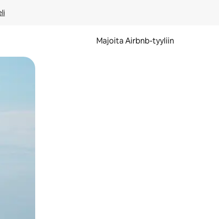
li
Majoita Airbnb-tyyliin