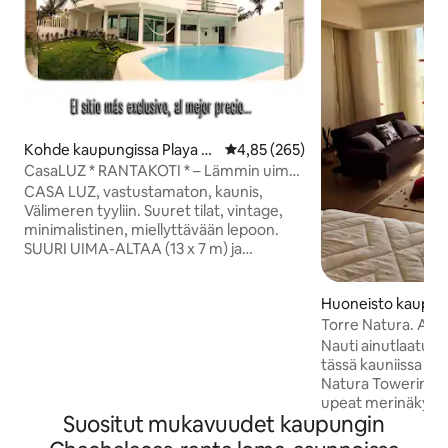
Kohde kaupungissa Playa C
Keskimääräinen arvio 4,85/5, 26
4,85 (265)
hachalacas
CasaLUZ * RANTAKOTI * – Lämmin uima-
allas –
CASA LUZ, vastustamaton, kaunis,
Välimeren tyyliin. Suuret tilat, vintage,
minimalistinen, miellyttävään lepoon.
SUURI UIMA-ALTAA (13 x 7 m) ja
lastenallas. KATTILALLA (enintään 31º)
Huomautus: saatavilla vain talvella. Air
Huoneisto kaupun
chond, grilli, pöytäallas ja jalkapallo. 50
n Lizardo
metrin päässä merestä ja 400 metrin
Torre Natura. Aura
päässä dyyneistä. Vuokrattavana on 4
Rantaklubi
Nauti ainutlaatuis
MAKUUHUONETTA, 8 vuodetta 16
tässä kauniissa loft
hengelle. YLIMÄÄRÄINEN
Natura Towerin 6. 
MAKUUHUONE (enintään 20) katolla,
upeat merinäkymät
jossa on kylpyhuone, TV, minibaari,
Suositut mukavuudet kaupungin
ihailla uskomattom
kahvinkeitin, king-size-vuode ja sohva -
-laskuja. Tila on mukava, viihtyisä ja