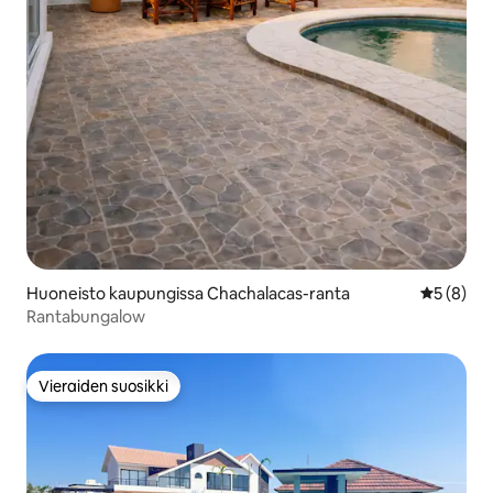
Huoneisto kaupungissa Chachalacas-ranta
Keskimäär
5 (8)
Rantabungalow
Vieraiden suosikki
Vieraiden suosikki