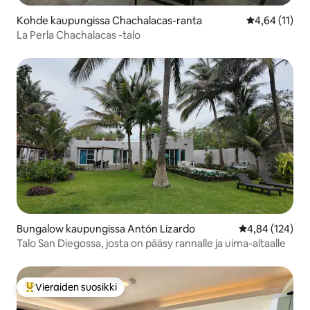
Kohde kaupungissa Chachalacas-ranta
Keskimääräine
4,64 (11)
La Perla Chachalacas -talo
Bungalow kaupungissa Antón Lizardo
Keskimääräinen
4,84 (124)
Talo San Diegossa, josta on pääsy rannalle ja uima-altaalle
Vieraiden suosikki
Vieraiden suosikkien parhaimmistoa