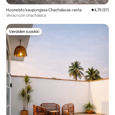
Huoneisto kaupungissa Chachalacas-ranta
Keskimääräine
4,75 (57)
Veracruzin chachalaca
Vieraiden suosikki
Vieraiden suosikki