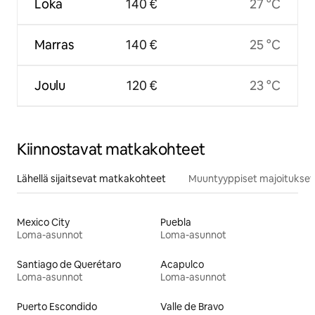
Loka
140 €
27 °C
Marras
140 €
25 °C
Joulu
120 €
23 °C
Kiinnostavat matkakohteet
Lähellä sijaitsevat matkakohteet
Muuntyyppiset majoitukset
Mexico City
Puebla
Loma-asunnot
Loma-asunnot
Santiago de Querétaro
Acapulco
Loma-asunnot
Loma-asunnot
Puerto Escondido
Valle de Bravo