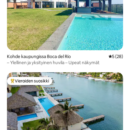
Kohde kaupungissa Boca del Río
Keskimäärä
5 (28)
– Ylellinen ja yksityinen huvila – Upeat näkymät
Vieraiden suosikki
Vieraiden suosikkien parhaimmistoa