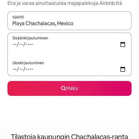
Etsi ja varaa ainutlaatuisia majapaikkoja Airbnb:ltä
sijainti
Kun tulokset ovat saatavilla, navigoi ylös- ja alas-nuolinäppäimi
Sisäänkirjautuminen
Uloskirjautuminen
Haku
Tilastoja kaupungin Chachalacas-ranta