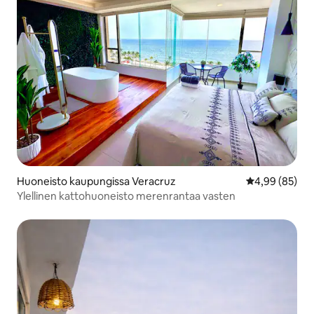
Huoneisto kaupungissa Veracruz
Keskimääräine
4,99 (85)
Ylellinen kattohuoneisto merenrantaa vasten