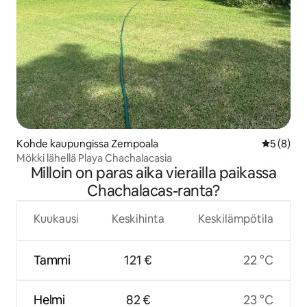
Kohde kaupungissa Zempoala
Keskimäär
5 (8)
Mökki lähellä Playa Chachalacasia
Milloin on paras aika vierailla paikassa
Chachalacas-ranta?
Kuukausi
Keskihinta
Keskilämpötila
Tammi
121 €
22 °C
Helmi
82 €
23 °C