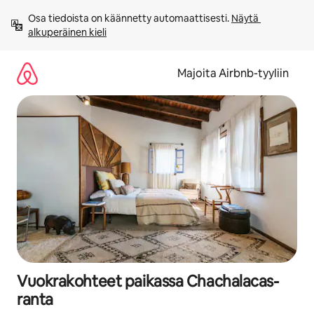
Jätä
Osa tiedoista on käännetty automaattisesti. 
Näytä 
sisältö
alkuperäinen kieli
väliin
Majoita Airbnb-tyyliin
Vuokrakohteet paikassa Chachalacas-
ranta