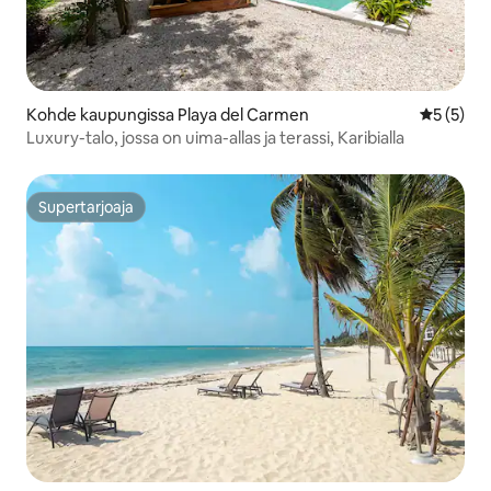
Kohde kaupungissa Playa del Carmen
Keskimäär
5 (5)
Luxury-talo, jossa on uima-allas ja terassi, Karibialla
Supertarjoaja
Supertarjoaja