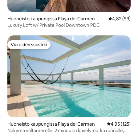
Huoneisto kaupungissa Playa del Carmen
Keskimääräine
4,82 (93)
Luxury Loft w/ Private Pool Downtown PDC
Vieraiden suosikki
Vieraiden suosikki
Huoneisto kaupungissa Playa del Carmen
Keskimääräinen
4,95 (125)
Näkymä valtamerelle, 2 minuutin kävelymatka rannalle,
upea kattoterassi