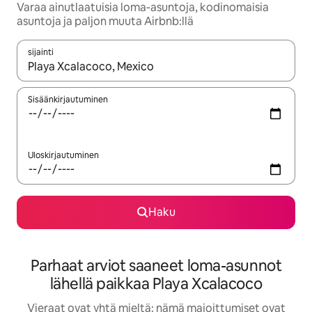
Varaa ainutlaatuisia loma-asuntoja, kodinomaisia
asuntoja ja paljon muuta Airbnb:llä
sijainti
Kun tulokset ovat saatavilla, navigoi ylös- ja alas-nuolinäppäimi
Sisäänkirjautuminen
Uloskirjautuminen
Haku
Parhaat arviot saaneet loma-asunnot
lähellä paikkaa Playa Xcalacoco
Vieraat ovat yhtä mieltä: nämä majoittumiset ovat