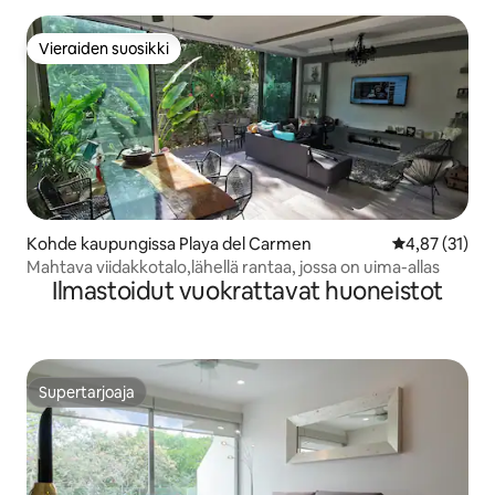
Vieraiden suosikki
Vieraiden suosikki
Kohde kaupungissa Playa del Carmen
Keskimääräine
4,87 (31)
Mahtava viidakkotalo,lähellä rantaa, jossa on uima-allas
Ilmastoidut vuokrattavat huoneistot
Supertarjoaja
Supertarjoaja