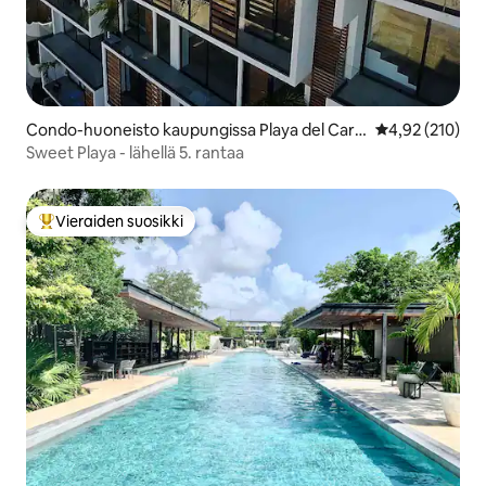
Condo-huoneisto kaupungissa Playa del Car
Keskimääräinen
4,92 (210)
men
Sweet Playa - lähellä 5. rantaa
Vieraiden suosikki
Vieraiden suosikkien parhaimmistoa