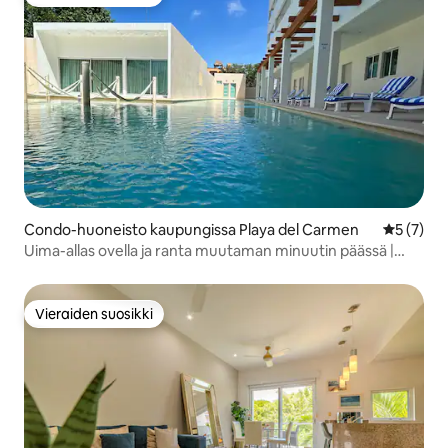
Vieraiden suosikki
Condo-huoneisto kaupungissa Playa del Carmen
Keskimäär
5 (7)
Uima-allas ovella ja ranta muutaman minuutin päässä |
SACBÉ
Vieraiden suosikki
Vieraiden suosikki