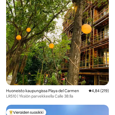
Huoneisto kaupungissa Playa del Carmen
Keskimääräinen
4,84 (219)
LR510 | Yksiön parvekkeella Calle 38:lla
Vieraiden suosikki
Vieraiden suosikkien parhaimmistoa