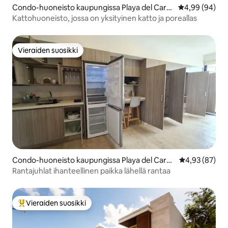
Condo-huoneisto kaupungissa Playa del Carm
Keskimääräine
4,99 (94)
en
Kattohuoneisto, jossa on yksityinen katto ja poreallas
Vieraiden suosikki
Vieraiden suosikki
Condo-huoneisto kaupungissa Playa del Carm
Keskimääräine
4,93 (87)
en
Rantajuhlat ihanteellinen paikka lähellä rantaa
Vieraiden suosikki
Vieraiden suosikkien parhaimmistoa