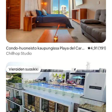
Condo-huoneisto kaupungissa Playa del Carm
Keskimääräinen
4,91 (191)
en
Chillhop Studio
Vieraiden suosikki
Vieraiden suosikki