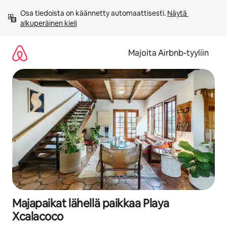
Jätä
Osa tiedoista on käännetty automaattisesti. 
Näytä 
sisältö
alkuperäinen kieli
väliin
Majoita Airbnb-tyyliin
Majapaikat lähellä paikkaa Playa
Xcalacoco