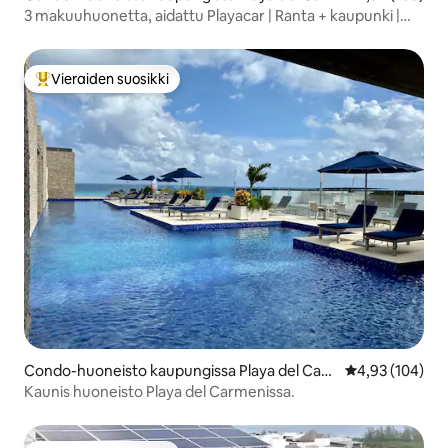
men
3 makuuhuonetta, aidattu Playacar | Ranta + kaupunki |
Uima-allas + kuntosali
Vieraiden suosikki
Vieraiden suosikkien parhaimmistoa
Condo-huoneisto kaupungissa Playa del Car
Keskimääräinen
4,93 (104)
men
Kaunis huoneisto Playa del Carmenissa.