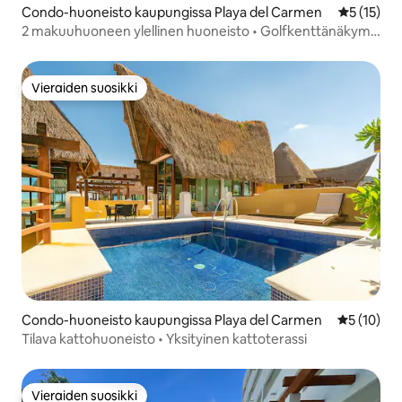
Condo-huoneisto kaupungissa Playa del Carmen
Keskimäärä
5 (15)
2 makuuhuoneen ylellinen huoneisto • Golfkenttänäkymä
• Corasol
Vieraiden suosikki
Vieraiden suosikki
Condo-huoneisto kaupungissa Playa del Carmen
Keskimäärä
5 (10)
Tilava kattohuoneisto • Yksityinen kattoterassi
Vieraiden suosikki