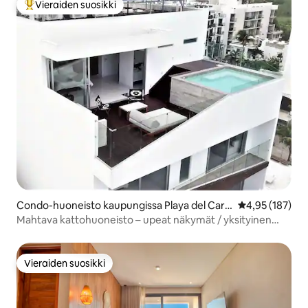
Vieraiden suosikki
Vieraiden suosikkien parhaimmistoa
Condo-huoneisto kaupungissa Playa del Car
Keskimääräinen
4,95 (187)
men
Mahtava kattohuoneisto – upeat näkymät / yksityinen
uima-allas
Vieraiden suosikki
Vieraiden suosikki