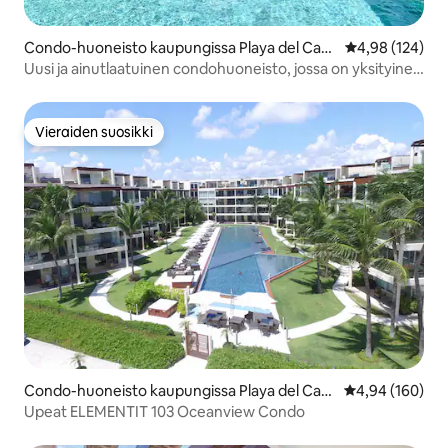
Condo-huoneisto kaupungissa Playa del Car
Keskimääräinen
4,98 (124)
men
Uusi ja ainutlaatuinen condohuoneisto, jossa on yksityinen
kattoterassi
Vieraiden suosikki
Vieraiden suosikki
Condo-huoneisto kaupungissa Playa del Car
Keskimääräinen
4,94 (160)
men
Upeat ELEMENTIT 103 Oceanview Condo