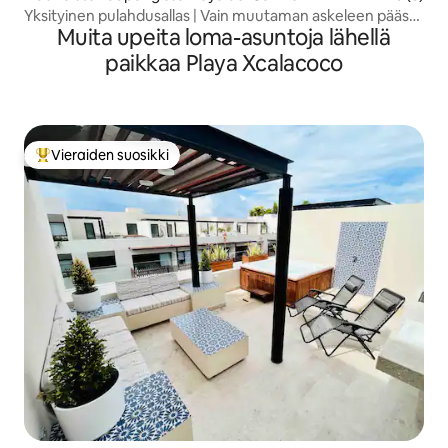
Yksityinen pulahdusallas | Vain muutaman askeleen päässä
Muita upeita loma-asuntoja lähellä
rannalta ja 5th Avenuelta
paikkaa Playa Xcalacoco
Vieraiden suosikki
Vieraiden suosikkien parhaimmistoa