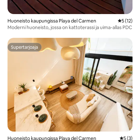
Huoneisto kaupungissa Playa del Carmen
Keskimäärä
5 (12)
Moderni huoneisto, jossa on kattoterassi ja uima-allas PDC
Supertarjoaja
Supertarjoaja
Huoneisto kaupungissa Playa del Carmen
Keskimäär
5 (3)