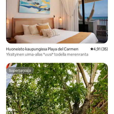
Huoneisto kaupungissa Playa del Carmen
Keskimääräine
4,91 (35)
Yksityinen uima-allas *uusi* todella merenranta
Supertarjoaja
Supertarjoaja