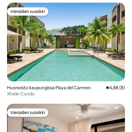
Vieraiden suosikki
Vieraiden suosikki
Huoneisto kaupungissa Playa del Carmen
Keskimääräin
4,88 (8)
Xhelin Condo
Vieraiden suosikki
Vieraiden suosikki