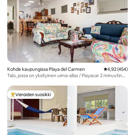
Kohde kaupungissa Playa del Carmen
Keskimääräinen
4,92 (454)
Talo, jossa on yksityinen uima-allas / Playacar 2 minuutin
päässä rannalta
Vieraiden suosikki
Vieraiden suosikkien parhaimmistoa