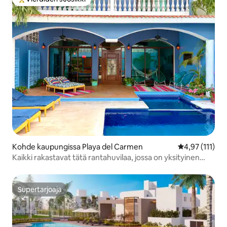
Vieraiden suosikkien parhaimmistoa
Kohde kaupungissa Playa del Carmen
Keskimääräinen
4,97 (111)
Kaikki rakastavat tätä rantahuvilaa, jossa on yksityinen
uima-allas ja wifi
Supertarjoaja
Supertarjoaja