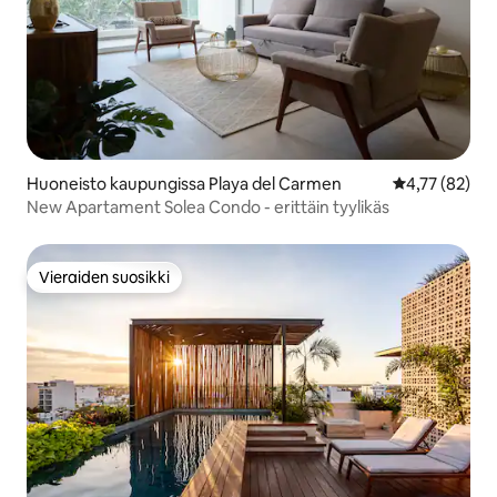
Huoneisto kaupungissa Playa del Carmen
Keskimääräine
4,77 (82)
New Apartament Solea Condo - erittäin tyylikäs
Vieraiden suosikki
Vieraiden suosikki