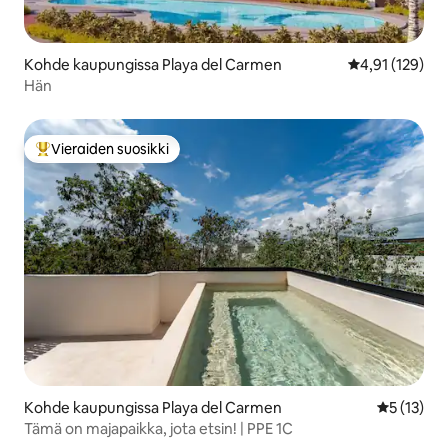
Kohde kaupungissa Playa del Carmen
Keskimääräinen
4,91 (129)
Hän
Vieraiden suosikki
Vieraiden suosikkien parhaimmistoa
Kohde kaupungissa Playa del Carmen
Keskimäärä
5 (13)
Tämä on majapaikka, jota etsin! | PPE 1C