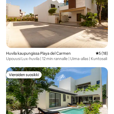
Huvila kaupungissa Playa del Carmen
Keskimäärä
5 (18)
Upouusi Lux-huvila | 12 min rannalle | Uima-allas | Kuntosali
Vieraiden suosikki
Vieraiden suosikki