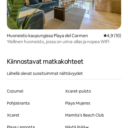
Huoneisto kaupungissa Playa del Carmen
Keskimääräin
4,9 (10)
Ylellinen huoneisto, jossa on uima-allas ja nopea WIFI
Kiinnostavat matkakohteet
Lähellä olevat suosituimmat nähtävyydet
Cozumel
Xcaret-puisto
Pohjoisranta
Playa Mujeres
Xcaret
Mamita's Beach Club
Playa Langosta
Näytä lisää