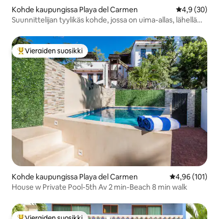
Kohde kaupungissa Playa del Carmen
Keskimääräin
4,9 (30)
Suunnittelijan tyylikäs kohde, jossa on uima-allas, lähellä
cenotea.
Vieraiden suosikki
Vieraiden suosikkien parhaimmistoa
Kohde kaupungissa Playa del Carmen
Keskimääräinen
4,96 (101)
House w Private Pool-5th Av 2 min-Beach 8 min walk
Vieraiden suosikki