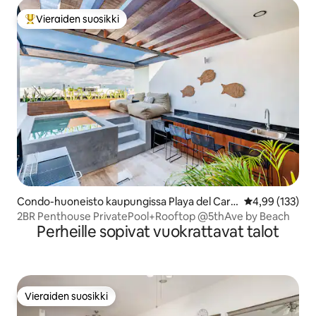
Vieraiden suosikki
Vieraiden suosikkien parhaimmistoa
Condo-huoneisto kaupungissa Playa del Car
Keskimääräinen
4,99 (133)
men
2BR Penthouse PrivatePool+Rooftop @5thAve by Beach
Perheille sopivat vuokrattavat talot
Vieraiden suosikki
Vieraiden suosikki