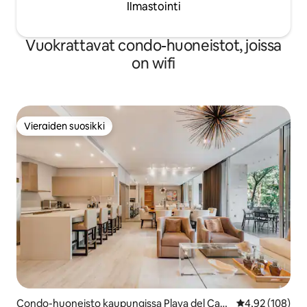
Ilmastointi
Vuokrattavat condo-huoneistot, joissa
on wifi
Vieraiden suosikki
Vieraiden suosikki
Condo-huoneisto kaupungissa Playa del Car
Keskimääräinen
4,92 (108)