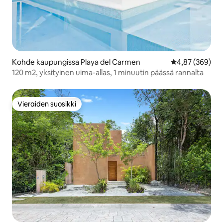
Kohde kaupungissa Playa del Carmen
Keskimääräinen
4,87 (369)
120 m2, yksityinen uima-allas, 1 minuutin päässä rannalta
Vieraiden suosikki
Vieraiden suosikki