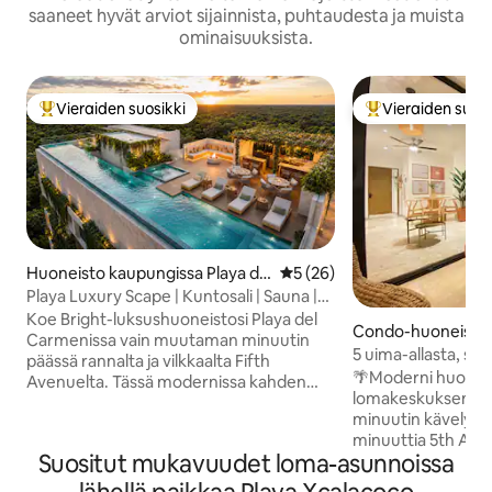
saaneet hyvät arviot sijainnista, puhtaudesta ja muista
ominaisuuksista.
Vieraiden suosikki
Vieraiden suosi
Vieraiden suosikkien parhaimmistoa
Vieraiden suosik
Huoneisto kaupungissa Playa de
Keskimääräinen arvio 5/5, 2
5 (26)
l Carmen
Playa Luxury Scape | Kuntosali | Sauna |
Pysäköinti | Grilli
Koe Bright-luksushuoneistosi Playa del
Condo-huoneisto 
Carmenissa vain muutaman minuutin
ssa Playa del Car
5 uima-allasta, sna
päässä rannalta ja vilkkaalta Fifth
kuntosali | 9 minu
🌴Moderni huoneis
Avenuelta. Tässä modernissa kahden
lomakeskuksen ty
makuuhuoneen lomakohteessa on
minuutin kävelyma
kattoterassi, kuntosali, sauna, parveke,
minuuttia 5th Aven
nopea Wi-Fi, älytelevisiot,
Suositut mukavuudet loma-asunnoissa
kerros. Puhdas, viihtyisä ja täysin
pesukone/kuivausrumpu, hissi,
varustettu, nopea 
pimennysverhot, rantapyyhkeet,