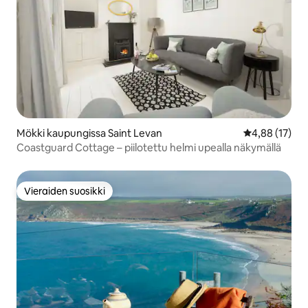
Mökki kaupungissa Saint Levan
Keskimääräine
4,88 (17)
Coastguard Cottage – piilotettu helmi upealla näkymällä
Vieraiden suosikki
Vieraiden suosikki