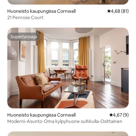
Huoneisto kaupungissa Cornwall
Keskimääräine
4,68 (81)
21 Penrose Court
Supertarjoaja
Supertarjoaja
Huoneisto kaupungissa Cornwall
Keskimääräin
4,67 (9)
Moderni-Asunto-Oma kylpyhuone suihkulla-Osittainen