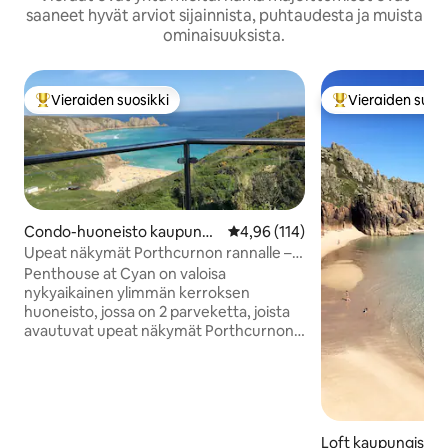
saaneet hyvät arviot sijainnista, puhtaudesta ja muista
ominaisuuksista.
Vieraiden suosikki
Vieraiden suosi
Vieraiden suosikkien parhaimmistoa
Vieraiden suosik
Condo-huoneisto kaupungi
Keskimääräinen arvio 4,96/5, 11
4,96 (114)
ssa Porthcurno
Upeat näkymät Porthcurnon rannalle – 6
hengen majoitus
Penthouse at Cyan on valoisa
nykyaikainen ylimmän kerroksen
huoneisto, jossa on 2 parveketta, joista
avautuvat upeat näkymät Porthcurnon
rannalle (5 minuutin kävelymatka) ja
Logan Rockille. Se on myös vain 5
minuutin kävelymatka Minack-teatterille
ja lounaisen rannikkopolulle.
Porthcurnon rantaa on käytetty
Loft kaupungissa 
Poldarkin kuvaamiseen, ja se on