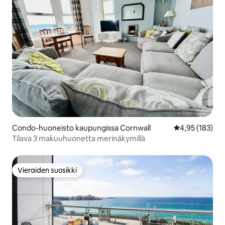
Condo-huoneisto kaupungissa Cornwall
Keskimääräinen
4,95 (183)
Tilava 3 makuuhuonetta merinäkymillä
Vieraiden suosikki
Vieraiden suosikki