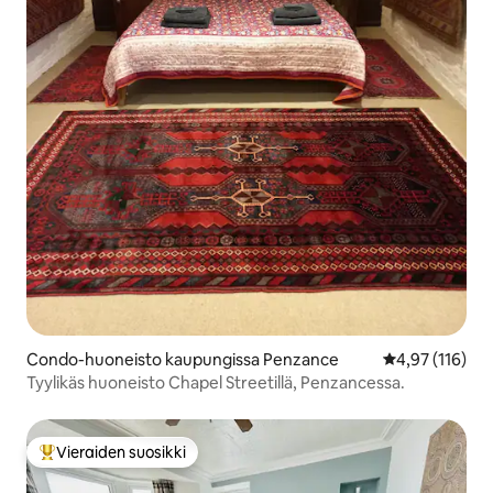
Condo-huoneisto kaupungissa Penzance
Keskimääräinen
4,97 (116)
Tyylikäs huoneisto Chapel Streetillä, Penzancessa.
Vieraiden suosikki
Vieraiden suosikkien parhaimmistoa