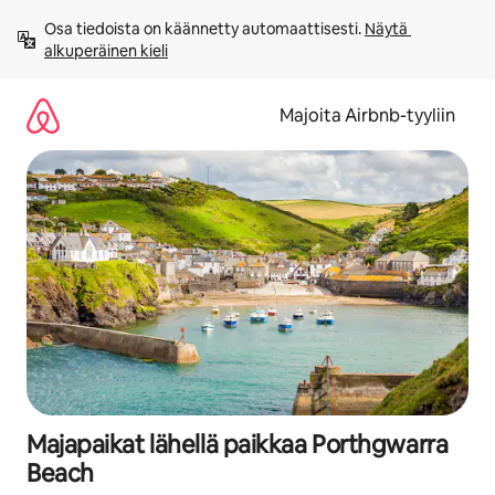
Jätä
Osa tiedoista on käännetty automaattisesti. 
Näytä 
sisältö
alkuperäinen kieli
väliin
Majoita Airbnb-tyyliin
Majapaikat lähellä paikkaa Porthgwarra
Beach