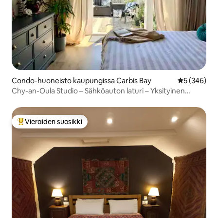
Condo-huoneisto kaupungissa Carbis Bay
Keskimääräi
5 (346)
Chy-an-Oula Studio – Sähköauton laturi – Yksityinen
pysäköinti
Vieraiden suosikki
Vieraiden suosikkien parhaimmistoa