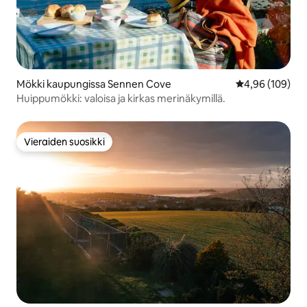
Mökki kaupungissa Sennen Cove
Keskimääräinen
4,96 (109)
Huippumökki: valoisa ja kirkas merinäkymillä.
Vieraiden suosikki
Vieraiden suosikki