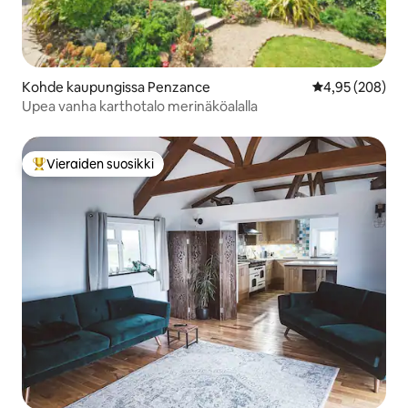
Kohde kaupungissa Penzance
Keskimääräinen
4,95 (208)
Upea vanha karthotalo merinäköalalla
Vieraiden suosikki
Vieraiden suosikkien parhaimmistoa