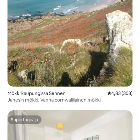
Mökki kaupungissa Sennen
Keskimääräinen
4,83 (303)
Janesin mökki. Vanha cornwallilainen mökki
Supertarjoaja
Supertarjoaja