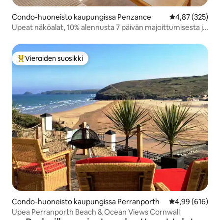
Condo-huoneisto kaupungissa Penzance
Keskimääräinen
4,87 (325)
Upeat näköalat, 10% alennusta 7 päivän majoittumisesta ja
ilmainen pysäköinti
Vieraiden suosikki
Vieraiden suosikkien parhaimmistoa
Condo-huoneisto kaupungissa Perranporth
Keskimääräinen
4,99 (616)
Upea Perranporth Beach & Ocean Views Cornwall