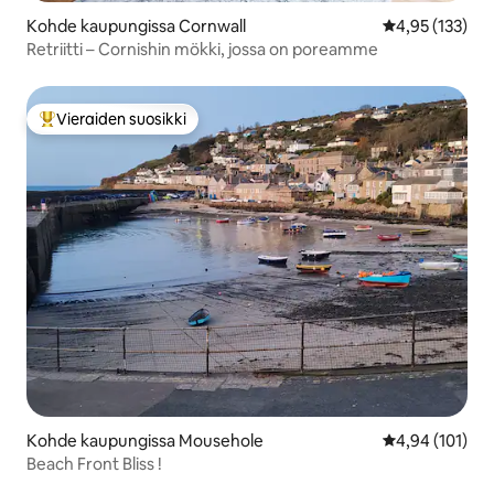
Kohde kaupungissa Cornwall
Keskimääräinen
4,95 (133)
Retriitti – Cornishin mökki, jossa on poreamme
Vieraiden suosikki
Vieraiden suosikkien parhaimmistoa
Kohde kaupungissa Mousehole
Keskimääräinen
4,94 (101)
Beach Front Bliss !