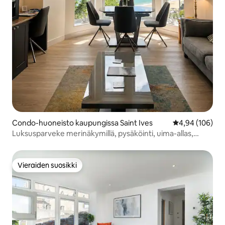
Condo-huoneisto kaupungissa Saint Ives
Keskimääräinen
4,94 (106)
Luksusparveke merinäkymillä, pysäköinti, uima-allas,
kylpylä ja kuntosali
Vieraiden suosikki
Vieraiden suosikki