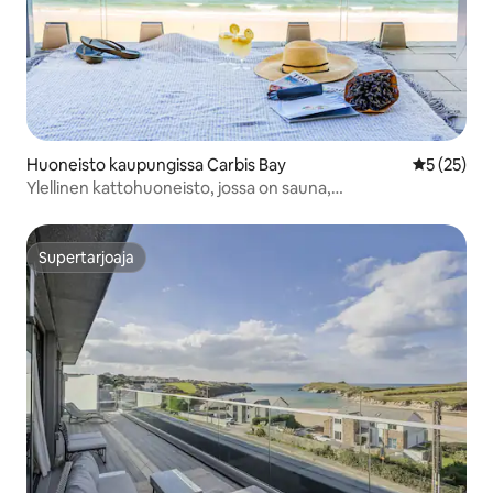
Huoneisto kaupungissa Carbis Bay
Keskimäärä
5 (25)
Ylellinen kattohuoneisto, jossa on sauna,
pysäköintimahdollisuus ja merinäköalat
Supertarjoaja
Supertarjoaja