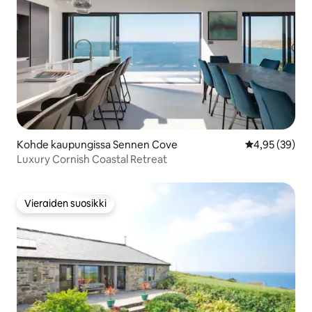
Kohde kaupungissa Sennen Cove
Keskimääräine
4,95 (39)
Luxury Cornish Coastal Retreat
Vieraiden suosikki
Vieraiden suosikki