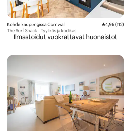
Kohde kaupungissa Cornwall
Keskimääräinen
4,96 (112)
The Surf Shack - Tyylikäs ja kodikas
Ilmastoidut vuokrattavat huoneistot