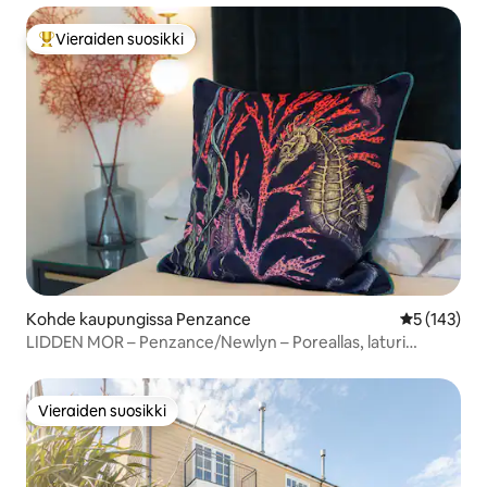
Vieraiden suosikki
Vieraiden suosikkien parhaimmistoa
Kohde kaupungissa Penzance
Keskimääräi
5 (143)
LIDDEN MOR – Penzance/Newlyn – Poreallas, laturi
sähköajoneuvoille
Vieraiden suosikki
Vieraiden suosikki