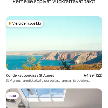
Perheille sopivat vuokrattavat talot
Vieraiden suosikki
Vieraiden suosikkien parhaimmistoa
Kohde kaupungissa St Agnes
Keskimääräinen
4,99 (122)
St Agnes rannikkokoti, poreallas, rannan ja pubien
vieressä
Luxe
Luxe