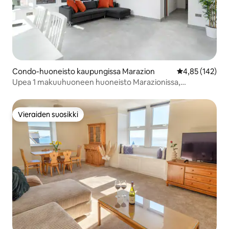
Condo-huoneisto kaupungissa Marazion
Keskimääräinen
4,85 (142)
Upea 1 makuuhuoneen huoneisto Marazionissa,
pysäköinti
Vieraiden suosikki
Vieraiden suosikki