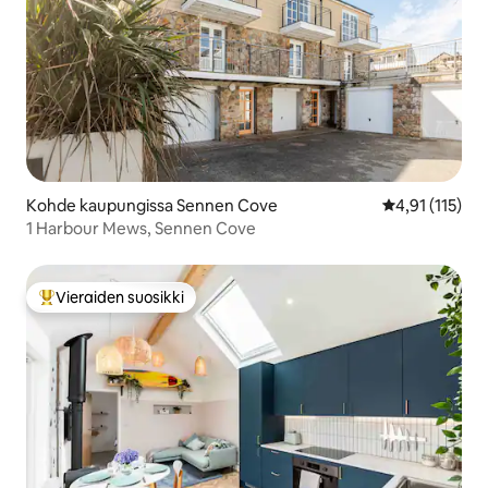
Kohde kaupungissa Sennen Cove
Keskimääräinen
4,91 (115)
1 Harbour Mews, Sennen Cove
Vieraiden suosikki
Vieraiden suosikkien parhaimmistoa