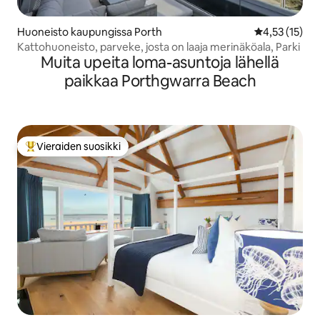
Huoneisto kaupungissa Porth
Keskimääräine
4,53 (15)
Kattohuoneisto, parveke, josta on laaja merinäköala, Parki
Muita upeita loma-asuntoja lähellä
paikkaa Porthgwarra Beach
Vieraiden suosikki
Vieraiden suosikkien parhaimmistoa