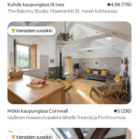
Kohde kaupungissa St Ives
Keskimääräinen
4,96 (176)
The Balcony Studio. Maamerkki St. Ivesin kohteessa
Vieraiden suosikki
Vieraiden suosikkien parhaimmistoa
Mökki kaupungissa Cornwall
Keskimääräi
5 (236)
Idyllinen maaseutupaikka lähellä Treeniä ja Porthcurnoa.
Vieraiden suosikki