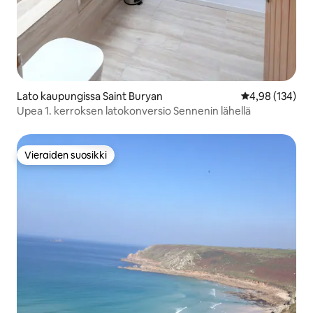
Lato kaupungissa Saint Buryan
Keskimääräinen
4,98 (134)
Upea 1. kerroksen latokonversio Sennenin lähellä
Vieraiden suosikki
Vieraiden suosikki