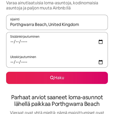
Varaa ainutlaatuisia loma-asuntoja, kodinomaisia
asuntoja ja paljon muuta Airbnb:llä
sijainti
Kun tulokset ovat saatavilla, navigoi ylös- ja alas-nuolinäppäimi
Sisäänkirjautuminen
Uloskirjautuminen
Haku
Parhaat arviot saaneet loma-asunnot
lähellä paikkaa Porthgwarra Beach
Vieraat ovat yhtä mieltä: nämä majoittumiset ovat