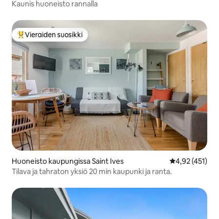
Kaunis huoneisto rannalla
Vieraiden suosikki
Vieraiden suosikkien parhaimmistoa
Huoneisto kaupungissa Saint Ives
Keskimääräinen
4,92 (451)
Tilava ja tahraton yksiö 20 min kaupunki ja ranta.