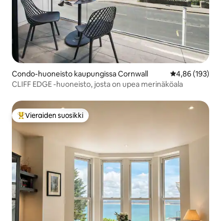
Condo-huoneisto kaupungissa Cornwall
Keskimääräinen
4,86 (193)
CLIFF EDGE -huoneisto, josta on upea merinäköala
Vieraiden suosikki
Vieraiden suosikkien parhaimmistoa