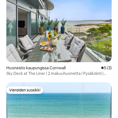
Huoneisto kaupungissa Cornwall
Keskimäär
5 (3)
Sky Deck at The Liner | 2 makuuhuonetta | Pysäköinti |
Merinäkymät
Vieraiden suosikki
Vieraiden suosikki