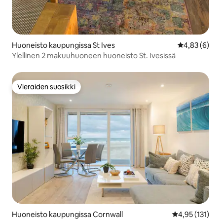
Huoneisto kaupungissa St Ives
Keskimääräin
4,83 (6)
Ylellinen 2 makuuhuoneen huoneisto St. Ivesissä
Vieraiden suosikki
Vieraiden suosikki
Huoneisto kaupungissa Cornwall
Keskimääräinen
4,95 (131)