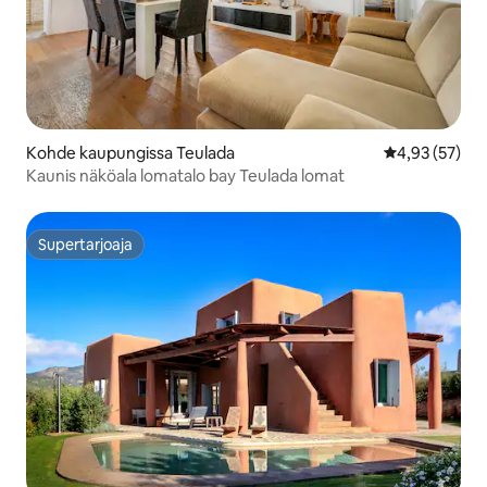
Kohde kaupungissa Teulada
Keskimääräine
4,93 (57)
Kaunis näköala lomatalo bay Teulada lomat
Supertarjoaja
Supertarjoaja