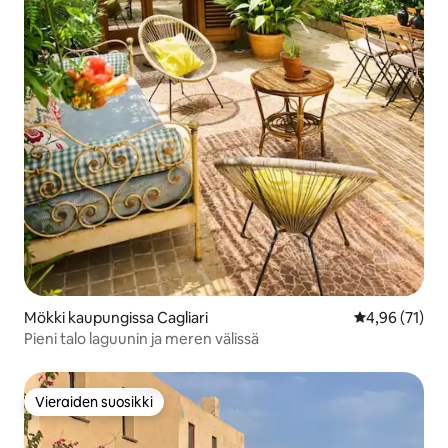
Mökki kaupungissa Cagliari
Keskimääräine
4,96 (71)
Pieni talo laguunin ja meren välissä
Vieraiden suosikki
Vieraiden suosikki