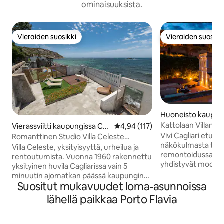
ominaisuuksista.
Vieraiden suosikki
Vieraiden suosikk
Vieraiden suosikki
Vieraiden suosikk
Huoneisto kaupung
Kattolaan Villanov
Vierassviitti kaupungissa Ca
Keskimääräinen arvio 4,94/5, 11
4,94 (117)
gliari
Vivi Cagliari etuo
Romanttinen Studio Villa Celeste
näkökulmasta tyyl
Sardinia
Villa Celeste, yksityisyyttä, urheilua ja
remontoidussa kat
rentoutumista. Vuonna 1960 rakennettu
yhdistyvät modern
yksityinen huvila Cagliarissa vain 5
historiallinen viehätys. 
minuutin ajomatkan päässä kaupungin
kävelymatkan pääs
Suositut mukavuudet loma-asunnoissa
keskustasta. Se on hyvin yksityinen,
Remystä lähellä tyyp
meren rannalla, ja siitä on suora pääsy
lähellä paikkaa Porto Flavia
eksklusiivisia putiikkeja. S
Cala Bernatin rannalle kallioiden kautta.
neliömetrin terassi
Takaosassa olevat kukkulat tarjoavat
henkeäsalpaavat n
henkeäsalpaavat näkymät ja muinaisia