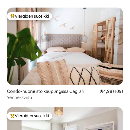
Vieraiden suosikki
Vieraiden suosikkien parhaimmistoa
Condo-huoneisto kaupungissa Cagliari
Keskimääräinen
4,98 (109)
Yenne-sviitti
Vieraiden suosikki
Vieraiden suosikkien parhaimmistoa