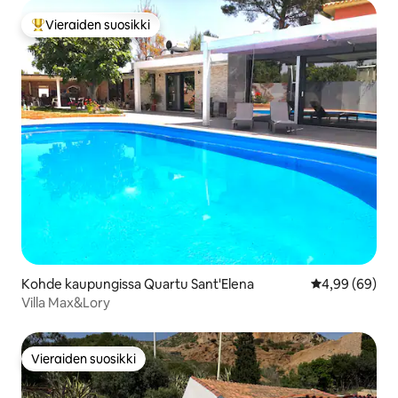
Vieraiden suosikki
Vieraiden suosikkien parhaimmistoa
Kohde kaupungissa Quartu Sant'Elena
Keskimääräine
4,99 (69)
Villa Max&Lory
Vieraiden suosikki
Vieraiden suosikki