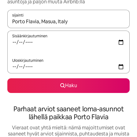
asuntoja ja paljon muuta Airbnb:llä
sijainti
Kun tulokset ovat saatavilla, navigoi ylös- ja alas-nuolinäppäimi
Sisäänkirjautuminen
Uloskirjautuminen
Haku
Parhaat arviot saaneet loma-asunnot
lähellä paikkaa Porto Flavia
Vieraat ovat yhtä mieltä: nämä majoittumiset ovat
saaneet hyvät arviot sijainnista, puhtaudesta ja muista