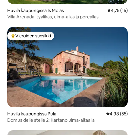
Huvila kaupungissa Is Molas
Keskimääräine
4,75 (16)
Villa Arenada, tyylikäs, uima-allas ja poreallas
Vieraiden suosikki
Vieraiden suosikkien parhaimmistoa
Huvila kaupungissa Pula
Keskimääräine
4,98 (55)
Domus delle stelle 2: Kartano uima-altaalla