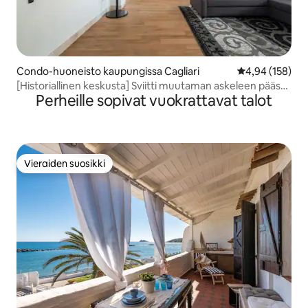
Condo-huoneisto kaupungissa Cagliari
Keskimääräinen
4,94 (158)
[Historiallinen keskusta] Sviitti muutaman askeleen päässä
Perheille sopivat vuokrattavat talot
Corso-kadulta
Vieraiden suosikki
Vieraiden suosikki