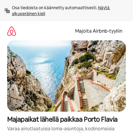
Jätä
Osa tiedoista on käännetty automaattisesti. 
Näytä 
sisältö
alkuperäinen kieli
väliin
Majoita Airbnb-tyyliin
Majapaikat lähellä paikkaa Porto Flavia
Varaa ainutlaatuisia loma-asuntoja, kodinomaisia