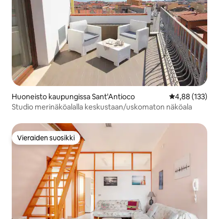
Huoneisto kaupungissa Sant'Antioco
Keskimääräinen
4,88 (133)
Studio merinäköalalla keskustaan/uskomaton näköala
Vieraiden suosikki
Vieraiden suosikki