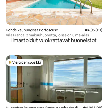
Kohde kaupungissa Portoscuso
Keskimääräinen
4,95 (111)
Villa Franca, 2 makuuhuonetta, joissa on uima-allas
Ilmastoidut vuokrattavat huoneistot
Vieraiden suosikki
Vieraiden suosikkien parhaimmistoa
Huoneisto kaupungissa Santa Margherita di P
Keskimääräinen
4,98 (198)