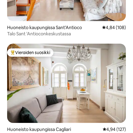
Huoneisto kaupungissa Sant'Antioco
Keskimääräinen
4,84 (108)
Talo Sant 'Antioconkeskustassa
Vieraiden suosikki
Vieraiden suosikkien parhaimmistoa
Huoneisto kaupungissa Cagliari
Keskimääräinen
4,94 (127)