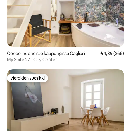
Condo-huoneisto kaupungissa Cagliari
Keskimääräinen
4,89 (266)
My Suite 27 - City Center -
Vieraiden suosikki
Vieraiden suosikki