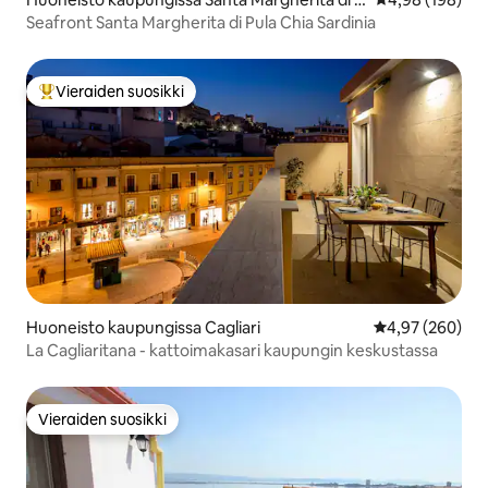
ula
Seafront Santa Margherita di Pula Chia Sardinia
Vieraiden suosikki
Vieraiden suosikkien parhaimmistoa
Huoneisto kaupungissa Cagliari
Keskimääräinen
4,97 (260)
La Cagliaritana - kattoimakasari kaupungin keskustassa
Vieraiden suosikki
Vieraiden suosikki