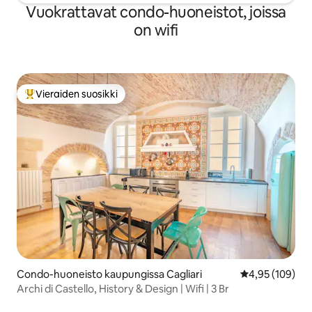
Vuokrattavat condo-huoneistot, joissa
on wifi
Vieraiden suosikki
Vieraiden suosikkien parhaimmistoa
Condo-huoneisto kaupungissa Cagliari
Keskimääräinen
4,95 (109)
Archi di Castello, History & Design | Wifi | 3 Br