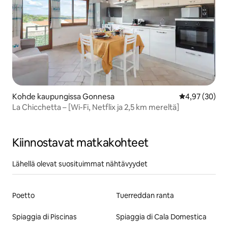
Kohde kaupungissa Gonnesa
Keskimääräine
4,97 (30)
La Chicchetta – [Wi-Fi, Netflix ja 2,5 km mereltä]
Kiinnostavat matkakohteet
Lähellä olevat suosituimmat nähtävyydet
Poetto
Tuerreddan ranta
Spiaggia di Piscinas
Spiaggia di Cala Domestica