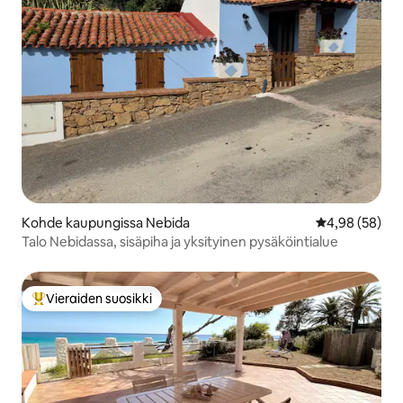
Kohde kaupungissa Nebida
Keskimääräine
4,98 (58)
Talo Nebidassa, sisäpiha ja yksityinen pysäköintialue
Vieraiden suosikki
Vieraiden suosikkien parhaimmistoa