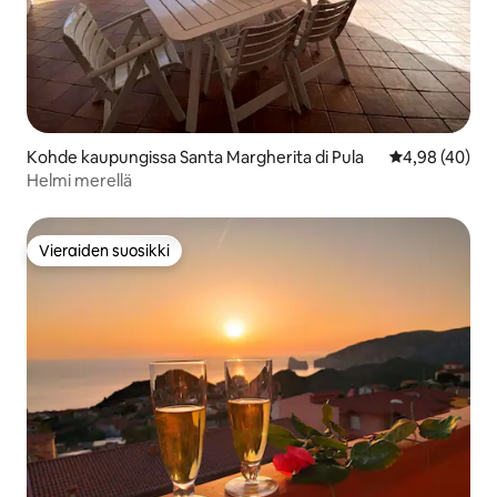
Kohde kaupungissa Santa Margherita di Pula
Keskimääräine
4,98 (40)
Helmi merellä
Vieraiden suosikki
Vieraiden suosikki