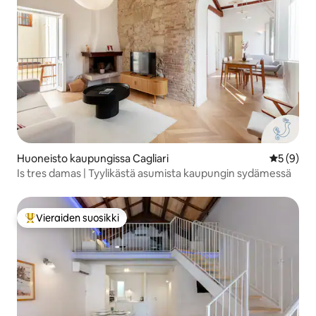
Huoneisto kaupungissa Cagliari
Keskimäär
5 (9)
Is tres damas | Tyylikästä asumista kaupungin sydämessä
Vieraiden suosikki
Vieraiden suosikkien parhaimmistoa