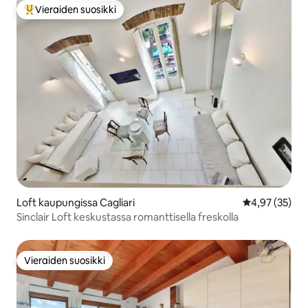
Vieraiden suosikki
Vieraiden suosikkien parhaimmistoa
Loft kaupungissa Cagliari
Keskimääräine
4,97 (35)
Sinclair Loft keskustassa romanttisella freskolla
Vieraiden suosikki
Vieraiden suosikki