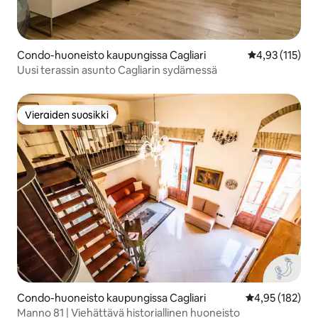
Condo-huoneisto kaupungissa Cagliari
Keskimääräinen
4,93 (115)
Uusi terassin asunto Cagliarin sydämessä
Vieraiden suosikki
Vieraiden suosikki
Condo-huoneisto kaupungissa Cagliari
Keskimääräinen
4,95 (182)
Manno 81 | Viehättävä historiallinen huoneisto