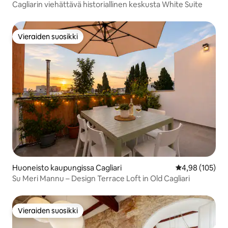
Cagliarin viehättävä historiallinen keskusta White Suite
Vieraiden suosikki
Vieraiden suosikki
Huoneisto kaupungissa Cagliari
Keskimääräinen
4,98 (105)
Su Meri Mannu – Design Terrace Loft in Old Cagliari
Vieraiden suosikki
Vieraiden suosikki