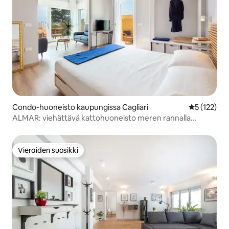
Condo-huoneisto kaupungissa Cagliari
Keskimääräi
5 (122)
ALMAR: viehättävä kattohuoneisto meren rannalla
CAGLIARI
Vieraiden suosikki
Vieraiden suosikki