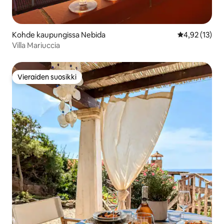
Kohde kaupungissa Nebida
Keskimääräine
4,92 (13)
Villa Mariuccia
Vieraiden suosikki
Vieraiden suosikki