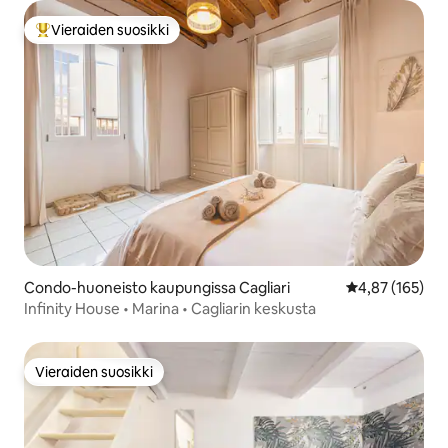
Vieraiden suosikki
Vieraiden suosikkien parhaimmistoa
Condo-huoneisto kaupungissa Cagliari
Keskimääräinen
4,87 (165)
Infinity House • Marina • Cagliarin keskusta
Vieraiden suosikki
Vieraiden suosikki