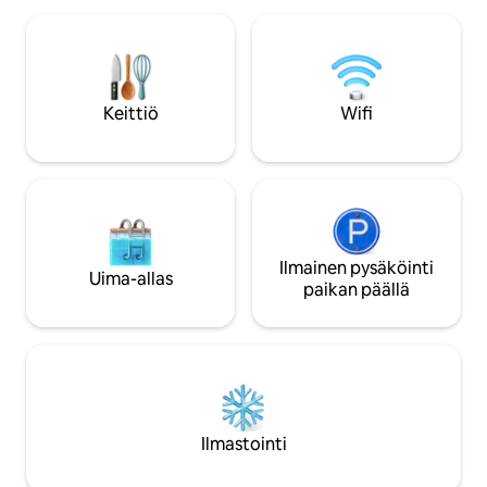
Angelinlahden kato
monumentteja, jotka sopivat
ihanteellinen ren
täydellisesti vaellukseen tai
ulkoillallisille. Valoisat ja kalustetut
maastopyöräilyyn. Lähellä taloa on 3
huoneet, joissa on
erinomaista ravintolaa. Autoa
liukuvat ikkunat, v
suositellaan, katumaasturi on parempi,
Keittiö
Wifi
viihtyisät huoneet 
koska tie on hieman kuoppainen joissain
varten.
paikoissa. Pysäköinti on ilmaista.
Ilmainen pysäköinti
Uima-allas
paikan päällä
Ilmastointi