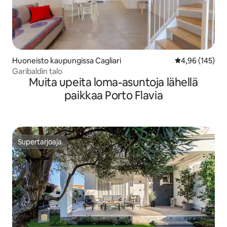
Huoneisto kaupungissa Cagliari
Keskimääräinen
4,96 (145)
Garibaldin talo
Muita upeita loma-asuntoja lähellä
paikkaa Porto Flavia
Supertarjoaja
Supertarjoaja