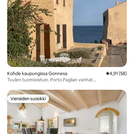
Kohde kaupungissa Gonnesa
Keskimääräine
4,91 (58)
Tuulen tuomioistuin. Porto Paglian vanhat
tonnikalapyydykset
Vieraiden suosikki
Vieraiden suosikki