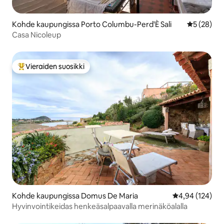
Kohde kaupungissa Porto Columbu-Perd'È Sali
Keskimäärä
5 (28)
Casa Nicoleup
Vieraiden suosikki
Vieraiden suosikkien parhaimmistoa
Kohde kaupungissa Domus De Maria
Keskimääräinen
4,94 (124)
Hyvinvointikeidas henkeäsalpaavalla merinäköalalla