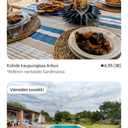
Kohde kaupungissa Arbus
Keskimääräine
4,95 (38)
Ylellinen rantatalo Sardiniassa
Vieraiden suosikki
Vieraiden suosikki