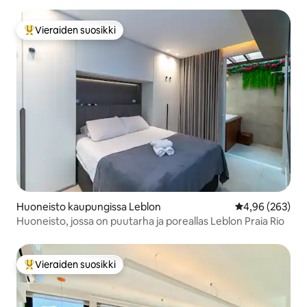
Vieraiden suosikki
Vieraiden suosikkien parhaimmistoa
Huoneisto kaupungissa Leblon
Keskimääräinen
4,96 (263)
Huoneisto, jossa on puutarha ja poreallas Leblon Praia Rio
Vieraiden suosikki
Vieraiden suosikkien parhaimmistoa