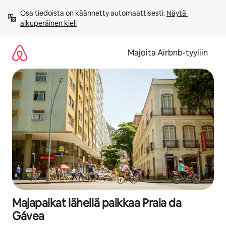
Jätä
Osa tiedoista on käännetty automaattisesti. 
Näytä 
sisältö
alkuperäinen kieli
väliin
Majoita Airbnb-tyyliin
Majapaikat lähellä paikkaa Praia da
Gávea