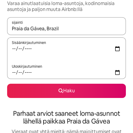
Varaa ainutlaatuisia loma-asuntoja, kodinomaisia
asuntoja ja paljon muuta Airbnb:llä
sijainti
Kun tulokset ovat saatavilla, navigoi ylös- ja alas-nuolinäppäimi
Sisäänkirjautuminen
Uloskirjautuminen
Haku
Parhaat arviot saaneet loma-asunnot
lähellä paikkaa Praia da Gávea
Vieraat ovat yhtä mieltä: nämä majoittumiset ovat