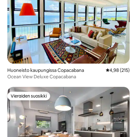
Huoneisto kaupungissa Copacabana
Keskimääräinen
4,98 (215)
Ocean View Deluxe Copacabana
Vieraiden suosikki
Vieraiden suosikki