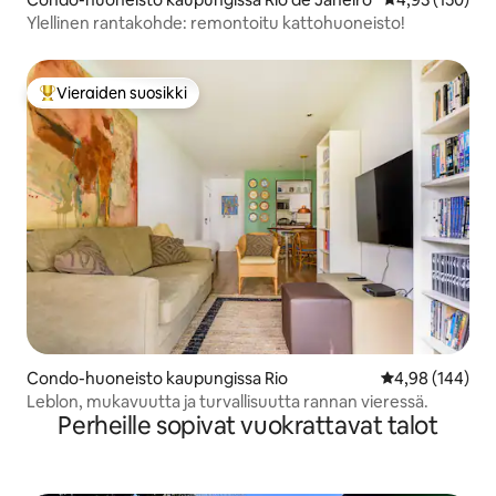
Ylellinen rantakohde: remontoitu kattohuoneisto!
Vieraiden suosikki
Vieraiden suosikkien parhaimmistoa
Condo-huoneisto kaupungissa Rio
Keskimääräinen
4,98 (144)
Leblon, mukavuutta ja turvallisuutta rannan vieressä.
Perheille sopivat vuokrattavat talot