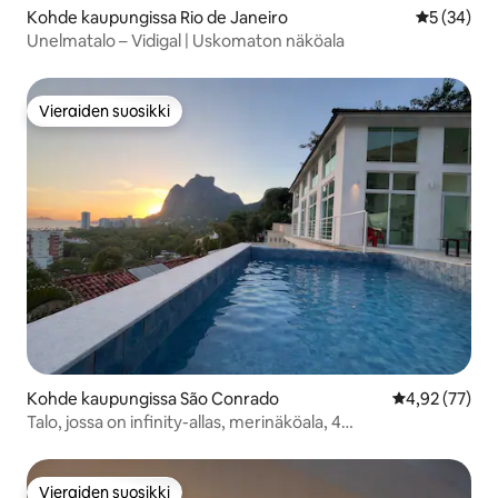
Kohde kaupungissa Rio de Janeiro
Keskimäärä
5 (34)
Unelmatalo – Vidigal | Uskomaton näköala
Vieraiden suosikki
Vieraiden suosikki
Kohde kaupungissa São Conrado
Keskimääräine
4,92 (77)
Talo, jossa on infinity-allas, merinäköala, 4
makuuhuonetta, 16 vierasta
Vieraiden suosikki