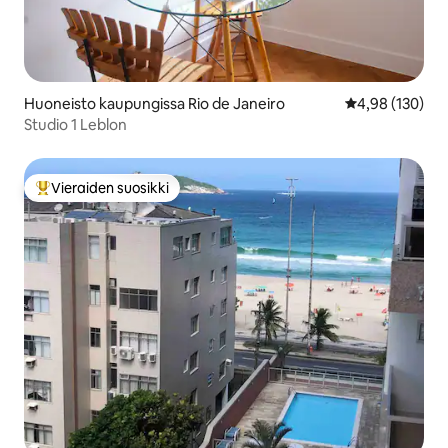
Huoneisto kaupungissa Rio de Janeiro
Keskimääräinen
4,98 (130)
Studio 1 Leblon
Vieraiden suosikki
Vieraiden suosikkien parhaimmistoa