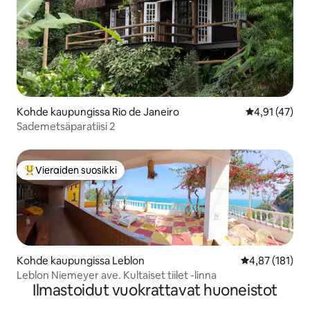
Kohde kaupungissa Rio de Janeiro
Keskimääräine
4,91 (47)
Sademetsäparatiisi 2
Vieraiden suosikki
Vieraiden suosikkien parhaimmistoa
Kohde kaupungissa Leblon
Keskimääräinen
4,87 (181)
Leblon Niemeyer ave. Kultaiset tiilet -linna
Ilmastoidut vuokrattavat huoneistot