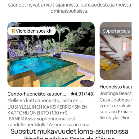
saaneet hyvät arviot sijainnista, puhtaudesta ja muista
ominaisuuksista.
Vieraiden suosikki
Supertarjoaja
Vieraiden suosikkien parhaimmistoa
Supertarjoaja
Huoneisto kaupung
e Janeiro
Joatinga Beach, Ri
Condo-huoneisto kaupungi
Keskimääräinen arvio 4,91/5, 14
4,91 (148)
ssa Rio de Janeiro
Casa Joatinga on
Ylellinen kattohuoneisto, jossa on
ja nelikerroksinen 
yksityinen uima-allas ja terassi
UUSI YLELLINEN KAKSIKERROKSINEN
suoraan Praia da J
Ipanemassa
KATTOHUONEISTO (100 m²)
Se on yksi Rion up
IPANEMAssa: sopii erinomaisesti
eristyneimmistä ra
kahdelle henkilölle! Asunnossa on oma
kuuluisa erinomai
Suositut mukavuudet loma-asunnoissa
YKSITYINEN KATTO-TERASSI, jossa on
lainelautailustaan,
UIMALAINEN ja tyylikäs GRILLIALUE,