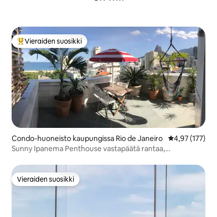
Vieraiden suosikki
Vieraiden suosikkien parhaimmistoa
Condo-huoneisto kaupungissa Rio de Janeiro
Keskimääräinen
4,97 (177)
Sunny Ipanema Penthouse vastapäätä rantaa,
5*arvostelua
Vieraiden suosikki
Vieraiden suosikki