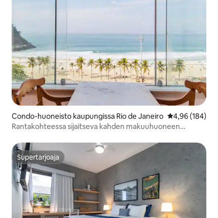
Condo-huoneisto kaupungissa Rio de Janeiro
Keskimääräinen
4,96 (184)
Rantakohteessa sijaitseva kahden makuuhuoneen
kunnostettu huoneisto
Supertarjoaja
Supertarjoaja