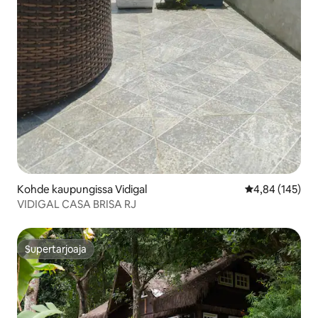
Kohde kaupungissa Vidigal
Keskimääräinen
4,84 (145)
VIDIGAL CASA BRISA RJ
Supertarjoaja
Supertarjoaja