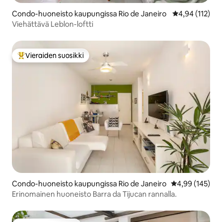
Condo-huoneisto kaupungissa Rio de Janeiro
Keskimääräinen
4,94 (112)
Viehättävä Leblon-loftti
Vieraiden suosikki
Vieraiden suosikkien parhaimmistoa
Condo-huoneisto kaupungissa Rio de Janeiro
Keskimääräinen
4,99 (145)
Erinomainen huoneisto Barra da Tijucan rannalla.