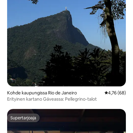
Kohde kaupungissa Rio de Janeiro
Keskimääräine
4,76 (68)
Erityinen kartano Gáveassa: Pellegrino-talot
Supertarjoaja
Supertarjoaja