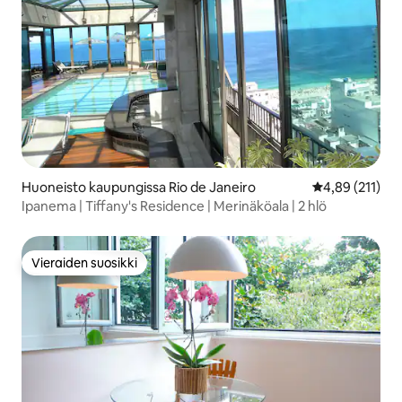
Huoneisto kaupungissa Rio de Janeiro
Keskimääräinen
4,89 (211)
Ipanema | Tiffany's Residence | Merinäköala | 2 hlö
Vieraiden suosikki
Vieraiden suosikki