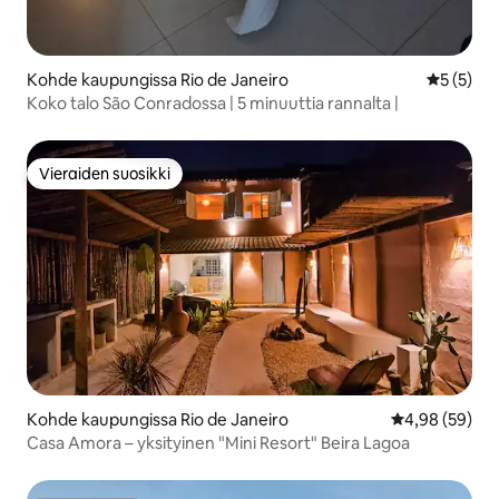
Kohde kaupungissa Rio de Janeiro
Keskimäär
5 (5)
Koko talo São Conradossa | 5 minuuttia rannalta |
Vieraiden suosikki
Vieraiden suosikki
Kohde kaupungissa Rio de Janeiro
Keskimääräine
4,98 (59)
Casa Amora – yksityinen "Mini Resort" Beira Lagoa