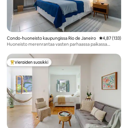
Condo-huoneisto kaupungissa Rio de Janeiro
Keskimääräinen
4,87 (133)
Huoneisto merenrantaa vasten parhaassa paikassa
Barrassa
Vieraiden suosikki
Vieraiden suosikkien parhaimmistoa