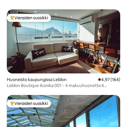
Vieraiden suosikki
Vieraiden suosikkien parhaimmistoa
Huoneisto kaupungissa Leblon
Keskimääräinen
4,97 (164)
Leblon Boutique Ikonika 001 – 4 makuuhuonetta 6
vierasta
Vieraiden suosikki
Vieraiden suosikkien parhaimmistoa