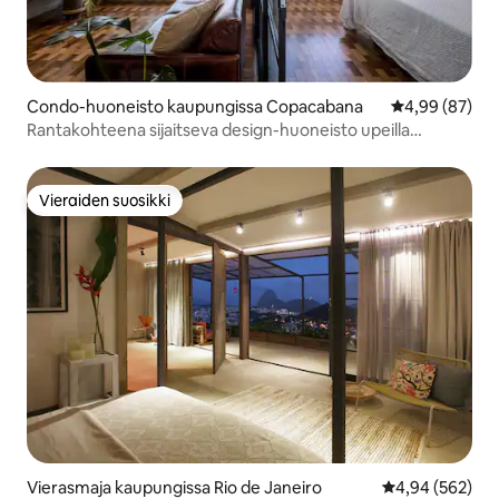
Condo-huoneisto kaupungissa Copacabana
Keskimääräine
4,99 (87)
Rantakohteena sijaitseva design-huoneisto upeilla
merinäkymillä
Vieraiden suosikki
Vieraiden suosikki
Vierasmaja kaupungissa Rio de Janeiro
Keskimääräinen
4,94 (562)