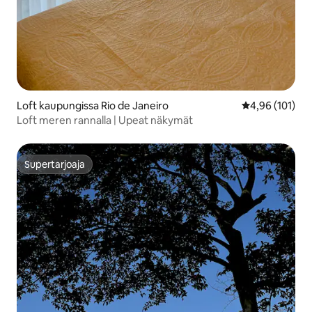
Loft kaupungissa Rio de Janeiro
Keskimääräinen
4,96 (101)
Loft meren rannalla | Upeat näkymät
Supertarjoaja
Supertarjoaja