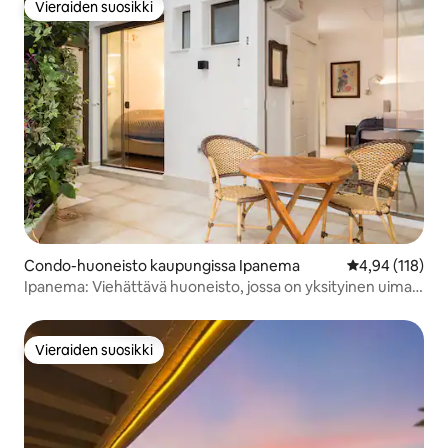
Vieraiden suosikki
Vieraiden suosikki
Condo-huoneisto kaupungissa Ipanema
Keskimääräinen
4,94 (118)
Ipanema: Viehättävä huoneisto, jossa on yksityinen uima-
allas
Vieraiden suosikki
Vieraiden suosikki