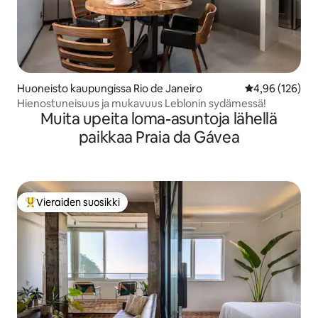
Huoneisto kaupungissa Rio de Janeiro
Keskimääräinen
4,96 (126)
Hienostuneisuus ja mukavuus Leblonin sydämessä!
Muita upeita loma-asuntoja lähellä
paikkaa Praia da Gávea
Vieraiden suosikki
Vieraiden suosikkien parhaimmistoa