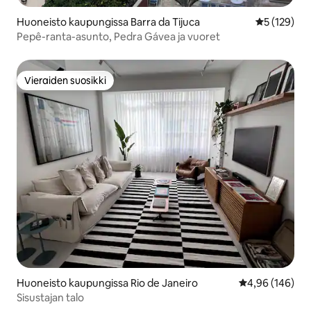
Huoneisto kaupungissa Barra da Tijuca
Keskimääräi
5 (129)
Pepê-ranta-asunto, Pedra Gávea ja vuoret
Vieraiden suosikki
Vieraiden suosikki
Huoneisto kaupungissa Rio de Janeiro
Keskimääräinen
4,96 (146)
Sisustajan talo