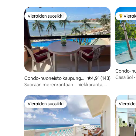
Vieraiden suosikki
Vierai
Vieraiden suosikki
Vieraide
Condo-hu
sa Playa 
Casa Sol 
Condo-huoneisto kaupungis
Keskimääräinen arvio 4,
4,91 (143)
Ylellinen
sa Puerto Aventuras
Suoraan merenrantaan – hiekkaranta,
Playacar
upeat näkymät
Vieraiden suosikki
Vieraide
Vieraiden suosikki
Vieraide