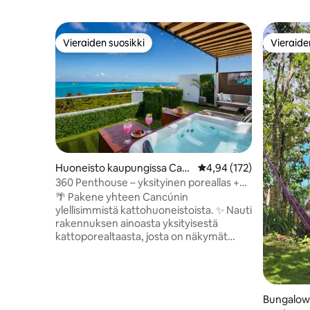
Vieraiden suosikki
Vieraide
Vieraiden suosikki
Vieraide
Huoneisto kaupungissa Can
Keskimääräinen arvio 4,
4,94 (172)
cún
360 Penthouse – yksityinen poreallas +
kattouima-allas
🌴 Pakene yhteen Cancúnin
ylellisimmistä kattohuoneistoista. ✨ Nauti
rakennuksen ainoasta yksityisestä
kattoporealtaasta, josta on näkymät
henkeäsalpaavalle Karibianmerelle. 🏖️
Suoraan Playa Tortugasia ja Isla Mujeresin
lauttaa vastapäätä. 🌃 Vain 5 minuutin
päässä Cancúnin yöelämästä 📶 Nopea
Bungalow 
wifi 🚗 Ilmainen pysäköinti 🔑