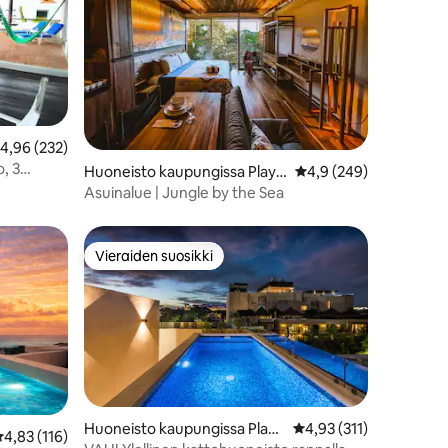
eskimääräinen arvio 4,96/5, 232 arvostelua
4,96 (232)
, 3
Huoneisto kaupungissa Playa
Keskimääräinen arvio 
4,9 (249)
ta.
del Carmen
Asuinalue | Jungle by the Sea
Vieraiden suosikki
Vieraiden suosikki
Huoneisto kaupungissa Playa
Keskimääräinen arvio 4
4,93 (311)
eskimääräinen arvio 4,83/5, 116 arvostelua
4,83 (116)
del Carmen