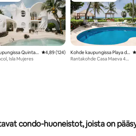
n suosikki
Vieraiden suosikkien parhaimm
upungissa Quintan
Keskimääräinen arvio 4,89/5, 124 arvostelua
4,89 (124)
Kohde kaupungissa Playa de
K
l Carmen
col, Isla Mujeres
Rantakohde Casa Maeva 4
makuuhuonetta-
97/5, 104 arvostelua
avat condo-huoneistot, joista on pääsy