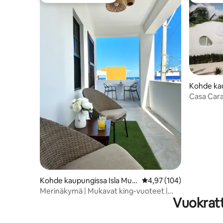
Vieraiden suosikkien parhaimmistoa
Vieraide
Kohde ka
a Roo
Casa Cara
Kohde kaupungissa Isla Muje
Keskimääräinen arvio 4,
4,97 (104)
res
Merinäkymä | Mukavat king-vuoteet |
Vuokratt
Ilmastointi | WiFi | Televisiot