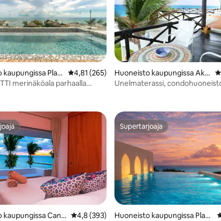
83/5, 189 arvostelua
 kaupungissa Play
Keskimääräinen arvio 4,81/5, 265 arvostelua
4,81 (265)
Huoneisto kaupungissa Aku
K
rmen
mal
TTI merinäköala parhaalla
Unelmaterassi, condohuoneisto
makuuhuonetta, 3 kylpyhuonet
joaja
Supertarjoaja
joaja
Supertarjoaja
o kaupungissa Canc
Keskimääräinen arvio 4,8/5, 393 arvostelua
4,8 (393)
Huoneisto kaupungissa Playa
K