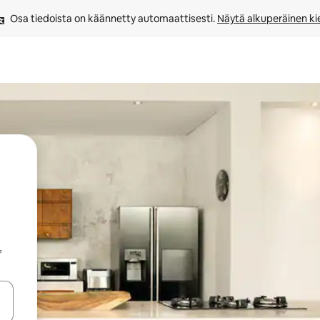
Osa tiedoista on käännetty automaattisesti. 
Näytä alkuperäinen kie
,
-nuolinäppäimillä tai tutustu koskettamalla tai pyyhkäisemällä.