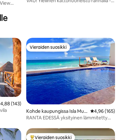
VAU! Ylellinen kattohuoneisto rannalla -
 View
yksityinen uima-allas
lle
Vieraiden suosikki
istoa
Vieraiden suosikki
eskimääräinen arvio 4,88/5, 143 arvostelua
4,88 (143)
vila
Kohde kaupungissa Isla Muje
Keskimääräinen arvio 4
4,96 (165)
res
RANTA EDESSÄ yksityinen lämmitetty
uima-allas 3BR-talo
Vieraiden suosikki