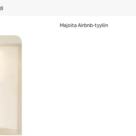
li
Majoita Airbnb-tyyliin