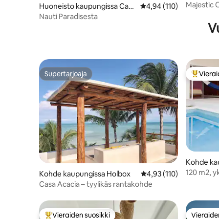
ún
Majestic 
Huoneisto kaupungissa Can
Keskimääräinen arvio 4,
4,94 (110)
huoneist
cún
Nauti Paradisesta
Vu
Supertarjoaja
Vierai
Supertarjoaja
Vieraide
Kohde kau
l Carmen
120 m2, yk
Kohde kaupungissa Holbox
Keskimääräinen arvio 4,
4,93 (110)
päässä ra
Casa Acacia – tyylikäs rantakohde
Vieraiden suosikki
Vieraide