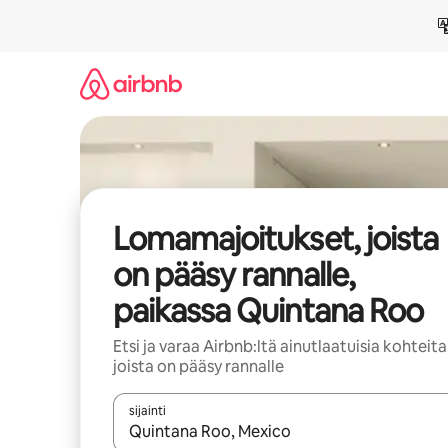
Jätä
sisältö
väliin
Lomamajoitukset, joista
on pääsy rannalle,
paikassa Quintana Roo
Etsi ja varaa Airbnb:ltä ainutlaatuisia kohteita
joista on pääsy rannalle
sijainti
Kun tulokset ovat saatavilla, navigoi ylös- ja alas