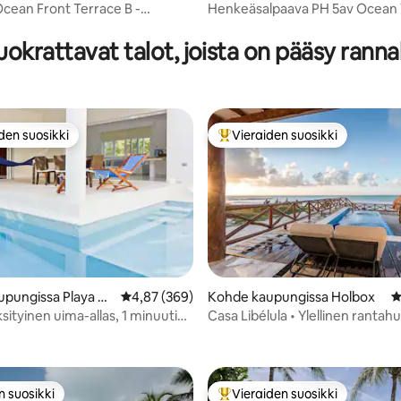
del Carmen
Ocean Front Terrace B -
Henkeäsalpaava PH 5av Ocean
94/5, 110 arvostelua
o
Private Pool & Roof
okrattavat talot, joista on pääsy ranna
den suosikki
Vieraiden suosikki
n suosikkien parhaimmistoa
Vieraiden suosikkien parhaimm
pungissa Playa de
Keskimääräinen arvio 4,87/5, 369 arvostelua
4,87 (369)
Kohde kaupungissa Holbox
K
sityinen uima-allas, 1 minuutin
Casa Libélula • Ylellinen rantahu
93/5, 110 arvostelua
nnalta
n suosikki
Vieraiden suosikki