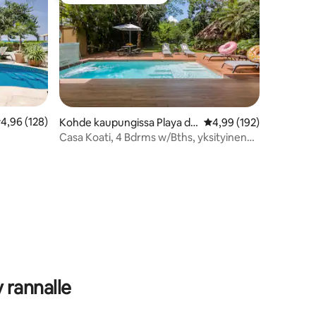
istoa
Vieraiden suosikkien parhaimmistoa
eskimääräinen arvio 4,96/5, 128 arvostelua
4,96 (128)
Kohde kaupungissa Playa de
Keskimääräinen arvio 4
4,99 (192)
l Carmen
Casa Koati, 4 Bdrms w/Bths, yksityinen
uima-allas
 rannalle