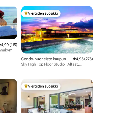
Vieraiden suosikki
istoa
Vieraiden suosikkien parhaimmistoa
eskimääräinen arvio 4,99/5, 115 arvostelua
4,99 (115)
manäkymät
Condo-huoneisto kaupungis
Keskimääräinen arvio 4
4,95 (275)
sa Tulum
Sky High Top Floor Studio | Altaat,
kuntosali, 400Mb Wifi
Vieraiden suosikki
istoa
Vieraiden suosikkien parhaimmistoa