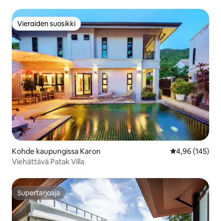
Rawain rannalla
Vieraiden suosikki
Vieraiden suosikki
Kohde kaupungissa Karon
Keskimääräinen
4,96 (145)
Viehättävä Patak Villa
Supertarjoaja
Supertarjoaja