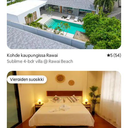
Kohde kaupungissa Rawai
Keskimäärä
5 (54)
Sublime 4-bdr villa @ Rawai Beach
Vieraiden suosikki
Vieraiden suosikki