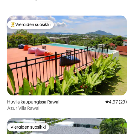
Vieraiden suosikki
Vieraiden suosikkien parhaimmistoa
Huvila kaupungissa Rawai
Keskimääräine
4,97 (29)
Azur Villa Rawai
Vieraiden suosikki
Vieraiden suosikki