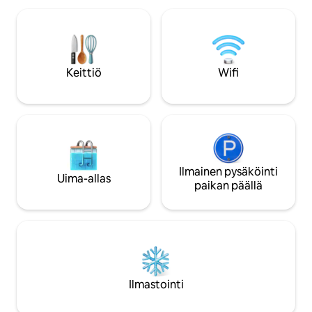
paikallisia kauneuksia on helppo tutkia.
josta on näkymä ui
Huvilassa on kaksi makuuhuonetta,
Matkustatko iso
joissa on omat kylpyhuoneet. Ne ovat
tai etsitkö päiviä,
tilavia ja mukavia.Olohuoneessa on
tällä hetkellä varattavi
moderni sisustus, jossa on suuri televisio,
toiseen kohteeseen
Keittiö
Wifi
pehmeä sohva ja ilmastointi
samalla kadulla. a
rentouttavan ilmapiirin luomiseksi.
pool-villa2
Keittiössä on kaksinkertainen keittiö,
mukaan lukien avoin länsimainen keittiö
(uuni, mikroaaltouuni, kahvinkeitin) ja
erillinen keittotaso (kaasuliesi,
liesituuletin), joka on täysin varustettu
erilaisiin ruoanlaittotarpeisiin.Huvilassa
Ilmainen pysäköinti
Uima-allas
on myös oma uima-allas ja yksityinen
paikan päällä
pohjakerroksen kylpyhuone viihtyisää ja
kätevää kokemusta varten, olipa
kyseessä perheloma tai pidempi
majoittuminen.
Ilmastointi