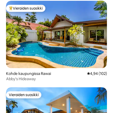
Vieraiden suosikki
Vieraiden suosikkien parhaimmistoa
Kohde kaupungissa Rawai
Keskimääräinen
4,94 (102)
Abby's Hideaway
Vieraiden suosikki
Vieraiden suosikki