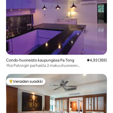
Condo-huoneisto kaupungissa Pa Tong
Keskimääräinen
4,93 (359)
Yksi Patongin parhaista 2 makuuhuoneen
supermodeemihuoneistoista
Vieraiden suosikki
Vieraiden suosikkien parhaimmistoa