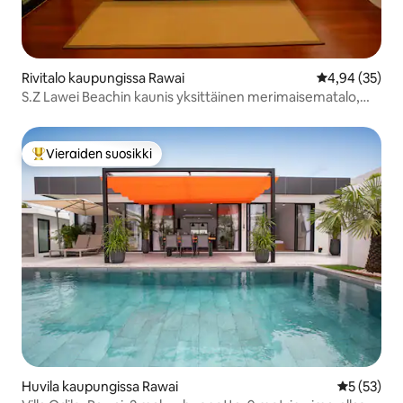
Rivitalo kaupungissa Rawai
Keskimääräine
4,94 (35)
S.Z Lawei Beachin kaunis yksittäinen merimaisematalo,
100 metriä rannalta. Voit hypätä saarelle aivan oven
edestä. Ihanteellinen sijainti pariskunnille ja perheille
Vieraiden suosikki
Vieraiden suosikkien parhaimmistoa
Huvila kaupungissa Rawai
Keskimäärä
5 (53)