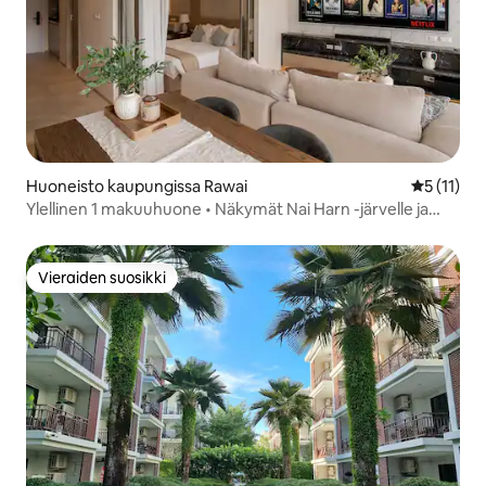
Huoneisto kaupungissa Rawai
Keskimäärä
5 (11)
Ylellinen 1 makuuhuone • Näkymät Nai Harn -järvelle ja
merelle • Uima-allas
Vieraiden suosikki
Vieraiden suosikki