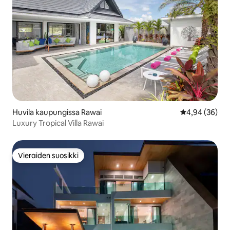
Huvila kaupungissa Rawai
Keskimääräine
4,94 (36)
Luxury Tropical Villa Rawai
Vieraiden suosikki
Vieraiden suosikki