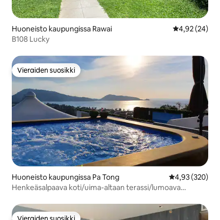
Huoneisto kaupungissa Rawai
Keskimääräine
4,92 (24)
B108 Lucky
Vieraiden suosikki
Vieraiden suosikki
Huoneisto kaupungissa Pa Tong
Keskimääräinen
4,93 (320)
Henkeäsalpaava koti/uima-altaan terassi/lumoava
puutarha
Vieraiden suosikki