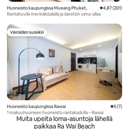
Huoneisto kaupungissa Mueang Phuket,
Keskimääräinen
4,87 (201)
Rantahuvila merinäköalalla ja ääretön uima-allas
Vieraiden suosikki
Vieraiden suosikki
Huoneisto kaupungissa Rawai
Keskimäär
5 (7)
1 makuuhuoneen huoneisto rantakadulla – Rawai
Muita upeita loma-asuntoja lähellä
paikkaa Ra Wai Beach