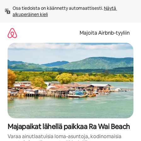
Jätä
Osa tiedoista on käännetty automaattisesti. 
Näytä 
sisältö
alkuperäinen kieli
väliin
Majoita Airbnb-tyyliin
Majapaikat lähellä paikkaa Ra Wai Beach
Varaa ainutlaatuisia loma-asuntoja, kodinomaisia