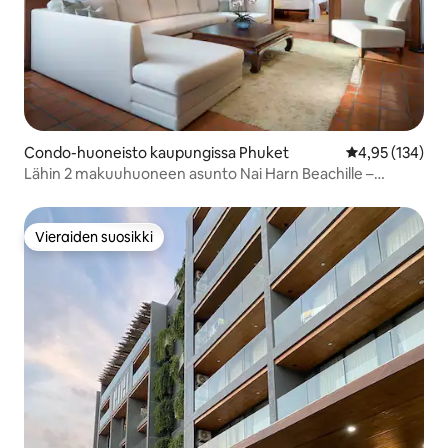
Condo-huoneisto kaupungissa Phuket
Keskimääräinen
4,95 (134)
Lähin 2 makuuhuoneen asunto Nai Harn Beachille –
Tyylikäs ja rentouttava
Vieraiden suosikki
Vieraiden suosikki