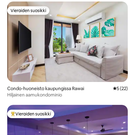
Vieraiden suosikki
Vieraiden suosikki
Condo-huoneisto kaupungissa Rawai
Keskimäärä
5 (22)
Hiljainen aamukondominio
Vieraiden suosikki
Vieraiden suosikkien parhaimmistoa