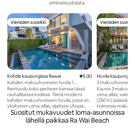
ominaisuuksista.
Vieraiden suosikki
Vieraiden suosikk
Vieraiden suosikki
Vieraiden suosikk
Kohde kaupungissa Rawai
Keskimääräinen arvio 5/5, 
5 (6)
Huvila kaupungiss
Kahden makuuhuoneen huvila 1
3 makuuhuoneen ui
yksityisellä uima-altaalla Rawai'ssa,
kävelymatka ranna
Rentoudu koko perheen kanssa tässä
Kaunis 3 makuuhuo
Phuketissa
rauhallisessa kodissa. Tämä moderni
uima-allas, vain l
kahden makuuhuoneen huvila, jossa on
(250 m) päässä Rawain 
yksityinen uima-allas, sijaitsee Utopia
kolmessa makuuh
Suositut mukavuudet loma-asunnoissa
Naiharn -hankkeessa, jossa on 24 tunnin
kylpyhuone, king-
vartiointi. Naiharnin rannalle on vain 3
sisäänrakennettu 
lähellä paikkaa Ra Wai Beach
minuutin ajomatka tai 10 minuutin
Päämakuuhuone on
kävelymatka. Rawain ranta ja Promthep
kerroksessa, ja sii
Capen näköalapaikka ovat lähellä, joten
pukuhuone/oleske