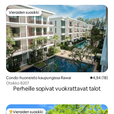
Vieraiden suosikki
Vieraiden suosikki
Condo-huoneisto kaupungissa Rawai
Keskimääräine
4,94 (18)
Otsikko B207
Perheille sopivat vuokrattavat talot
Vieraiden suosikki