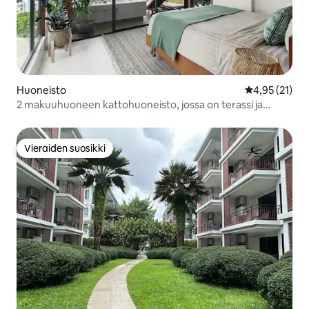
Huoneisto
Keskimääräine
4,95 (21)
2 makuuhuoneen kattohuoneisto, jossa on terassi ja
merinäköala!
Vieraiden suosikki
Vieraiden suosikki