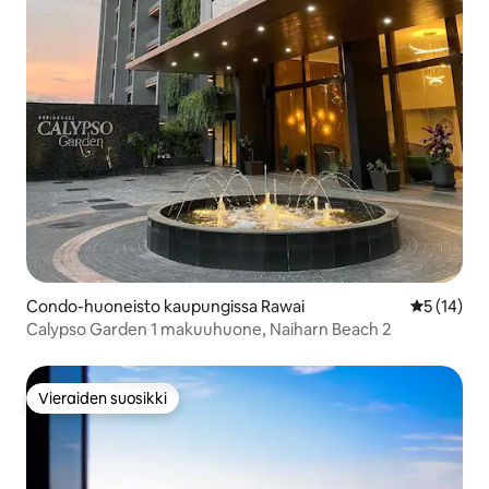
Condo-huoneisto kaupungissa Rawai
Keskimäärä
5 (14)
Calypso Garden 1 makuuhuone, Naiharn Beach 2
Vieraiden suosikki
Vieraiden suosikki