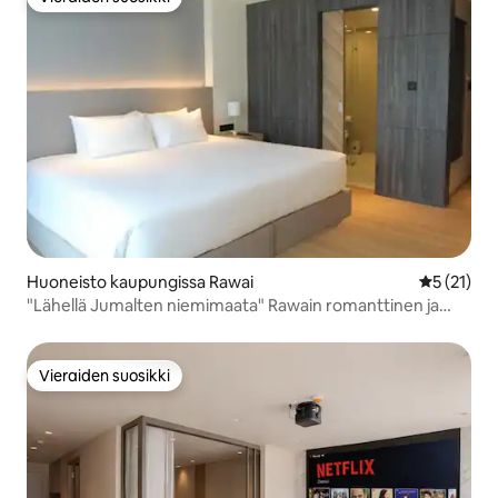
Vieraiden suosikki
Huoneisto kaupungissa Rawai
Keskimäärä
5 (21)
"Lähellä Jumalten niemimaata" Rawain romanttinen ja
ylellinen huoneisto, jossa on parisänky | Lasten vesipuisto |
Kuntosali
Vieraiden suosikki
Vieraiden suosikki