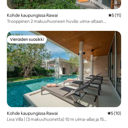
Kohde kaupungissa Rawai
Keskimäärä
5 (11)
Trooppinen 2 makuuhuoneen huvila: uima-altaan
puoleinen patio ja kävelymatka merelle
Vieraiden suosikki
Vieraiden suosikki
Kohde kaupungissa Rawai
Keskimäärä
5 (10)
Liva Villa | (3 makuuhuonetta) 10 m uima-allas ja 15
minuuttia Rawain rannalle