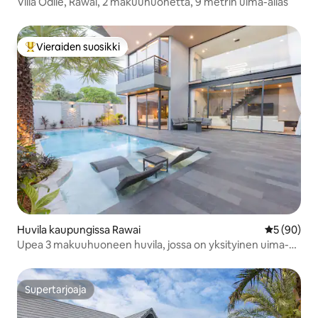
Villa Odile, Rawai, 2 makuuhuonetta, 9 metrin uima-allas
Vieraiden suosikki
Vieraiden suosikkien parhaimmistoa
Huvila kaupungissa Rawai
Keskimäärä
5 (90)
Upea 3 makuuhuoneen huvila, jossa on yksityinen uima-
allas, Rawaissa
Supertarjoaja
Supertarjoaja