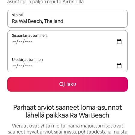
asuntoja ja paljon muuta Airbnb:llä
sijainti
Kun tulokset ovat saatavilla, navigoi ylös- ja alas-nuolinäppäimi
Sisäänkirjautuminen
Uloskirjautuminen
Haku
Parhaat arviot saaneet loma-asunnot
lähellä paikkaa Ra Wai Beach
Vieraat ovat yhtä mieltä: nämä majoittumiset ovat
saaneet hyvät arviot sijainnista, puhtaudesta ja muista