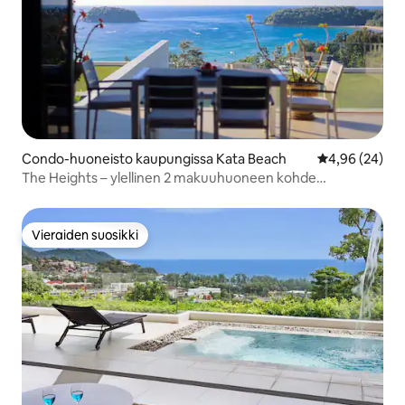
Condo-huoneisto kaupungissa Kata Beach
Keskimääräine
4,96 (24)
The Heights – ylellinen 2 makuuhuoneen kohde
merinäköalalla Kata Beachin lähellä
Vieraiden suosikki
Vieraiden suosikki