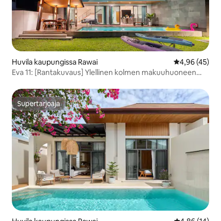
Huvila kaupungissa Rawai
Keskimääräine
4,96 (45)
Eva 11: [Rantakuvaus] Ylellinen kolmen makuuhuoneen
huvila merinäköalalla Ravisa Beach Villa Kiinaksi,
englanniksi ja thain kielellä
Supertarjoaja
Supertarjoaja