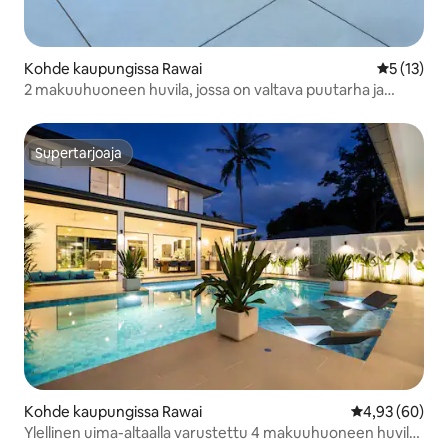
Kohde kaupungissa Rawai
Keskimäärä
5 (13)
2 makuuhuoneen huvila, jossa on valtava puutarha ja
uima-allas meren rannalla @ Huvila on 50 metrin päässä
Rawai Beachiltä
Supertarjoaja
Supertarjoaja
Kohde kaupungissa Rawai
Keskimääräine
4,93 (60)
Ylellinen uima-altaalla varustettu 4 makuuhuoneen huvila