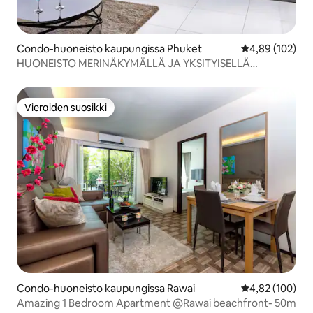
Condo-huoneisto kaupungissa Phuket
Keskimääräinen
4,89 (102)
HUONEISTO MERINÄKYMÄLLÄ JA YKSITYISELLÄ
UIMALLAMELLA JA JACUZZILLA 3CH 6/7P
Vieraiden suosikki
Vieraiden suosikki
Condo-huoneisto kaupungissa Rawai
Keskimääräinen
4,82 (100)
Amazing 1 Bedroom Apartment @Rawai beachfront- 50m