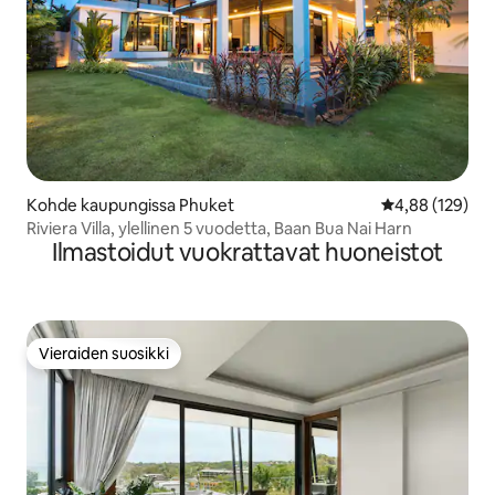
Kohde kaupungissa Phuket
Keskimääräinen
4,88 (129)
Riviera Villa, ylellinen 5 vuodetta, Baan Bua Nai Harn
Ilmastoidut vuokrattavat huoneistot
Vieraiden suosikki
Vieraiden suosikki