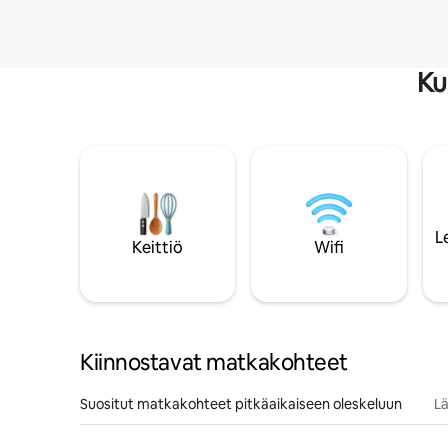
Ku
L
Keittiö
Wifi
Kiinnostavat matkakohteet
Suositut matkakohteet pitkäaikaiseen oleskeluun
Lä