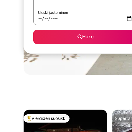
Uloskirjautuminen
Haku
Vieraiden suosikki
Supertar
Vieraiden suosikkien parhaimmistoa
Supertar