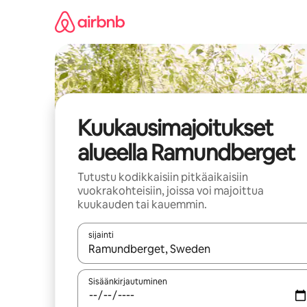
Jätä
sisältö
väliin
Kuukausimajoitukset
alueella Ramundberget
Tutustu kodikkaisiin pitkäaikaisiin
vuokrakohteisiin, joissa voi majoittua
kuukauden tai kauemmin.
sijainti
Kun tulokset ovat saatavilla, navigoi ylös- ja alas
Sisäänkirjautuminen