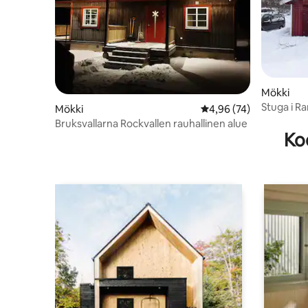
Mökki
Stuga i 
Mökki
Keskimääräinen arvio 4
4,96 (74)
Bruksvallarna Rockvallen rauhallinen alue
Ko