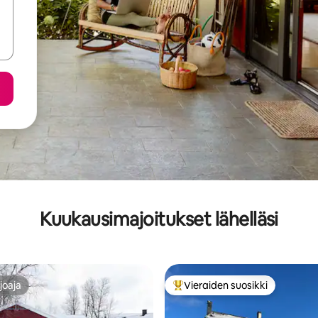
Kuukausimajoitukset lähelläsi
joaja
Vieraiden suosikki
joaja
Vieraiden suosikkien parhaimm