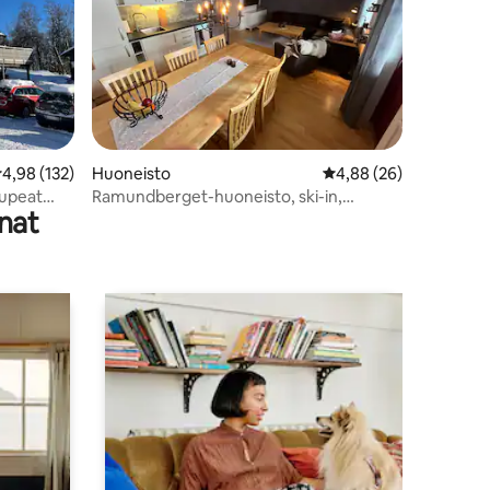
eskimääräinen arvio 4,98/5, 132 arvostelua
4,98 (132)
Huoneisto
Keskimääräinen arvio 
4,88 (26)
 upeat
Ramundberget-huoneisto, ski-in,
nat
latauspiste