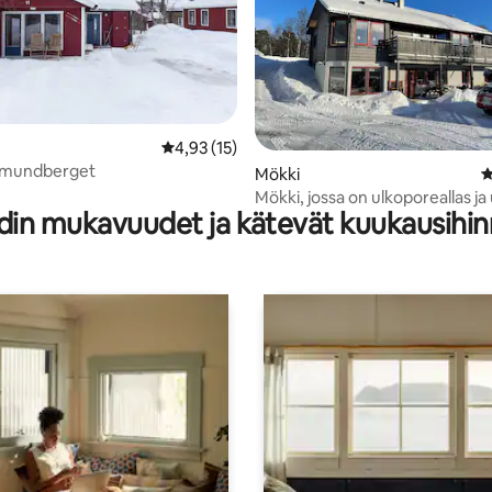
Keskimääräinen arvio 4,93/5, 15 arvostelua
4,93 (15)
Ramundberget
,96/5, 74 arvostelua
Mökki
K
Mökki, jossa on ulkoporeallas ja
din mukavuudet ja kätevät kuukausihin
näkymät