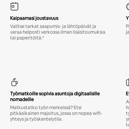
Kaipaamasi joustavuus
Y
Valitse tarkat saapumis- ja lähtöpäivät ja
P
varaa helposti verkossa ilman lisäsitoumuksia
j
tai paperitöitä.*
Työmatkoille sopivia asuntoja digitaalisille
E
nomadeille
A
Matkustatko työn merkeissä? Etsi
h
pitkäaikainen majoitus, jossa on nopea wifi-
t
yhteys ja työskentelytila.
y
t