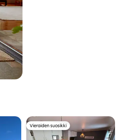
Vieraiden suosikki
istoa
Vieraiden suosikki