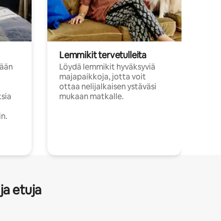
Lemmikit tervetulleita
sään
Löydä lemmikit hyväksyviä
majapaikkoja, jotta voit
ottaa nelijalkaisen ystäväsi
ksia
mukaan matkalle.
in.
ja etuja