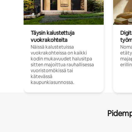
Täysin kalustettuja
Digit
vuokrakohteita
työm
Näissä kalustetuissa
Nomad
vuokrakohteissa on kaikki
etäty
kodin mukavuudet halusitpa
majap
sitten majoittua rauhallisessa
erill
vuoristomökissä tai
kätevässä
kaupunkiasunnossa.
Pidempi