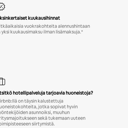
ksinkertaiset kuukausihinnat
itkäaikaisia vuokrakohteita alennushintaan
a yksi kuukausimaksu ilman lisämaksuja.*
tsitkö hotellipalveluja tarjoavia huoneistoja?
irbnb:llä on täysin kalustettuja
uoneistokohteita, jotka sopivat hyvin
yöntekijöiden asunnoiksi, muuhun
ritysmajoitukseen sekä tukemaan uuteen
oimipisteeseen siirtymistä.