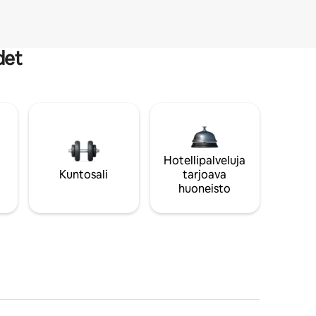
det
Hotellipalveluja
Kuntosali
tarjoava
huoneisto