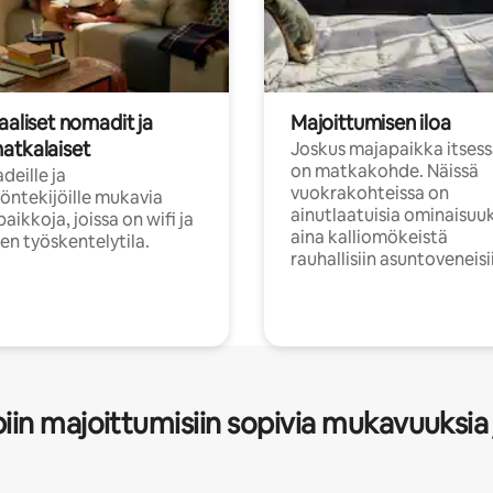
aaliset nomadit ja
Majoittumisen iloa
atkalaiset
Joskus majapaikka itses
on matkakohde. Näissä
eille ja
vuokrakohteissa on
öntekijöille mukavia
ainutlaatuisia ominaisuu
aikkoja, joissa on wifi ja
aina kalliomökeistä
inen työskentelytila.
rauhallisiin asuntoveneisi
in majoittumisiin sopivia mukavuuksia 