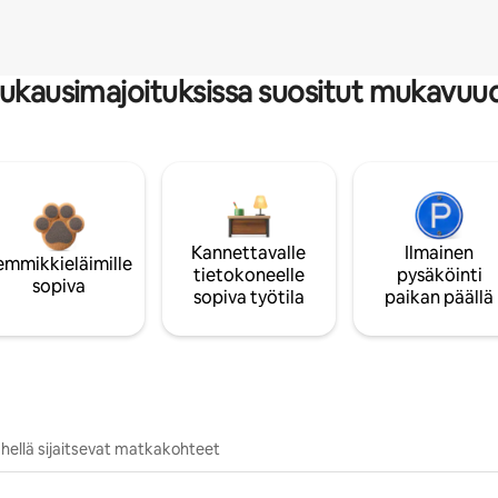
ukausimajoituksissa suositut mukavuu
Kannettavalle
Ilmainen
emmikkieläimille
tietokoneelle
pysäköinti
sopiva
sopiva työtila
paikan päällä
hellä sijaitsevat matkakohteet