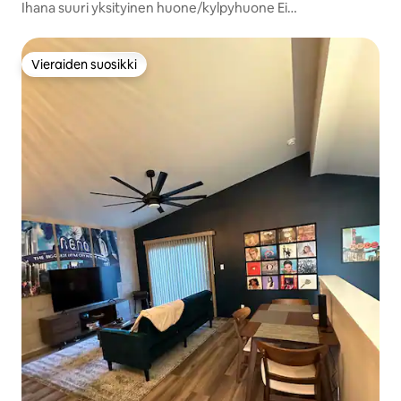
Ihana suuri yksityinen huone/kylpyhuone Ei
siivousmaksuja!
Vieraiden suosikki
Vieraiden suosikki