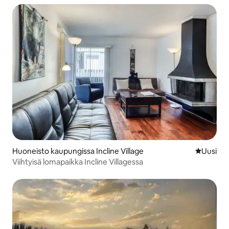
Huoneisto kaupungissa Incline Village
Uusi maja
Uusi
Viihtyisä lomapaikka Incline Villagessa