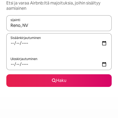
Etsi ja varaa Airbnb:ltä majoituksia, joihin sisältyy
aamiainen
sijainti
Kun tulokset ovat saatavilla, navigoi ylös- ja alas-nuolinäppäimi
Sisäänkirjautuminen
Uloskirjautuminen
Haku