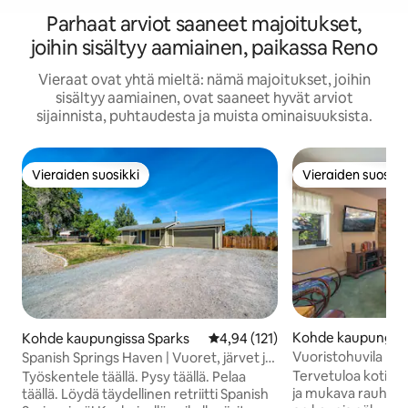
Parhaat arviot saaneet majoitukset,
joihin sisältyy aamiainen, paikassa Reno
Vieraat ovat yhtä mieltä: nämä majoitukset, joihin
sisältyy aamiainen, ovat saaneet hyvät arviot
sijainnista, puhtaudesta ja muista ominaisuuksista.
Vieraiden suosikki
Vieraiden suosikk
Vieraiden suosikki
Vieraiden suosikk
Kohde kaupungissa
Kohde kaupungissa Sparks
Keskimääräinen arvio 4,94/5, 12
4,94 (121)
Village
Vuoristohuvila lähel
Spanish Springs Haven | Vuoret, järvet ja
Tahoejärveä
mukavuus
Tervetuloa kotiim
Työskentele täällä. Pysy täällä. Pelaa
ja mukava rauhallis
täällä. Löydä täydellinen retriitti Spanish