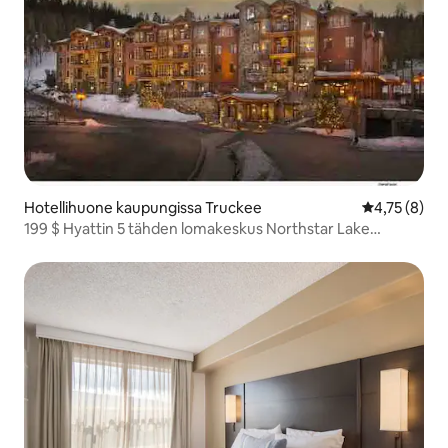
Hotellihuone kaupungissa Truckee
Keskimääräin
4,75 (8)
199 $ Hyattin 5 tähden lomakeskus Northstar Lake
Tahoella.