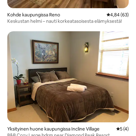
Kohde kaupungissa Reno
Keskimääräine
4,84 (63)
Keskustan helmi – nauti korkeatasoisesta elämyksestä!
Yksityinen huone kaupungissa Incline Village
Keskimäär
5 (4)
B&B Cozy Large bdrm near Diamond Peak Resort