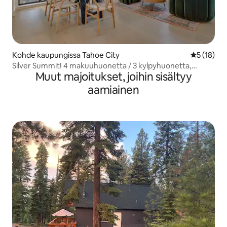
Kohde kaupungissa Tahoe City
Keskimäärä
5 (18)
Silver Summit! 4 makuuhuonetta / 3 kylpyhuonetta,
Muut majoitukset, joihin sisältyy
yksityinen ranta, pelihuone!
aamiainen