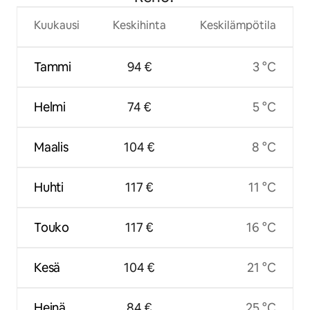
Kuukausi
Keskihinta
Keskilämpötila
Tammi
94 €
3 °C
Helmi
74 €
5 °C
Maalis
104 €
8 °C
Huhti
117 €
11 °C
Touko
117 €
16 °C
Kesä
104 €
21 °C
Heinä
84 €
25 °C