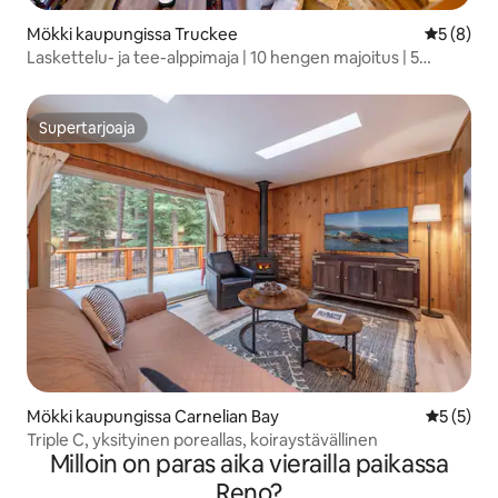
Mökki kaupungissa Truckee
Keskimäär
5 (8)
Laskettelu- ja tee-alppimaja | 10 hengen majoitus | 5
minuuttia Northstariin
Supertarjoaja
Supertarjoaja
Mökki kaupungissa Carnelian Bay
Keskimäär
5 (5)
Triple C, yksityinen poreallas, koiraystävällinen
Milloin on paras aika vierailla paikassa
Reno?