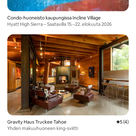
Condo-huoneisto kaupungissa Incline Village
Hyatt High Sierra – Saatavilla 15.–22. elokuuta 2026
Gravity Haus Truckee Tahoe
Keskimäär
5 (4)
Yhden makuuhuoneen king-sviitti