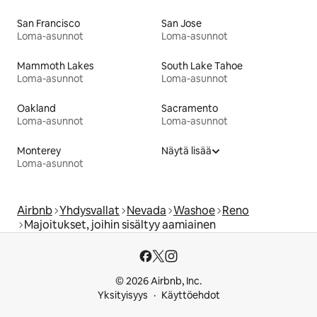
San Francisco
San Jose
Loma-asunnot
Loma-asunnot
Mammoth Lakes
South Lake Tahoe
Loma-asunnot
Loma-asunnot
Oakland
Sacramento
Loma-asunnot
Loma-asunnot
Monterey
Näytä lisää
Loma-asunnot
Airbnb
Yhdysvallat
Nevada
Washoe
Reno
Majoitukset, joihin sisältyy aamiainen
© 2026 Airbnb, Inc.
Yksityisyys
Käyttöehdot