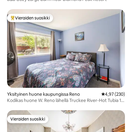
Vieraiden suosikki
Vieraiden suosikkien parhaimmistoa
Yksityinen huone kaupungissa Reno
Keskimääräinen
4,97 (230)
Kodikas huone W. Reno lähellä Truckee River-Hot Tubia 10
dollaria per henkilö
Vieraiden suosikki
Vieraiden suosikki