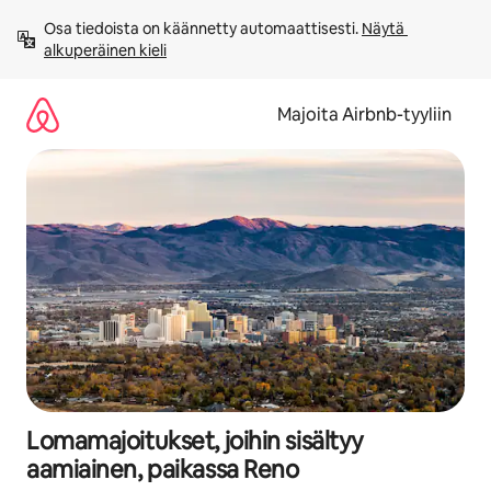
Jätä
Osa tiedoista on käännetty automaattisesti. 
Näytä 
sisältö
alkuperäinen kieli
väliin
Majoita Airbnb-tyyliin
Lomamajoitukset, joihin sisältyy
aamiainen, paikassa Reno