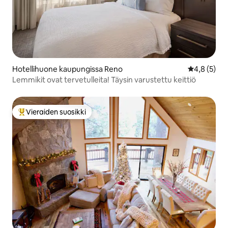
Hotellihuone kaupungissa Reno
Keskimääräi
4,8 (5)
Lemmikit ovat tervetulleita! Täysin varustettu keittiö
Vieraiden suosikki
Vieraiden suosikkien parhaimmistoa