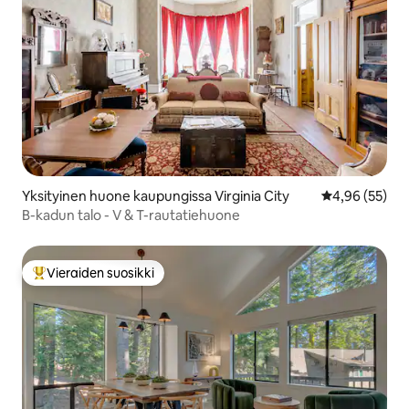
Yksityinen huone kaupungissa Virginia City
Keskimääräine
4,96 (55)
B-kadun talo - V & T-rautatiehuone
Vieraiden suosikki
Vieraiden suosikkien parhaimmistoa