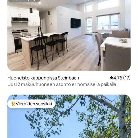
Supertarjoaja
Huoneisto kaupungissa Steinbach
Keskimääräine
4,76 (17)
Uusi 2 makuuhuoneen asunto erinomaisella paikalla
Vieraiden suosikki
Vieraiden suosikkien parhaimmistoa