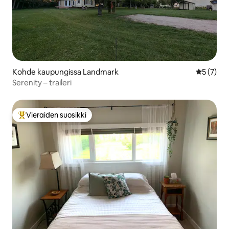
Kohde kaupungissa Landmark
Keskimäär
5 (7)
Serenity – traileri
Vieraiden suosikki
Vieraiden suosikkien parhaimmistoa