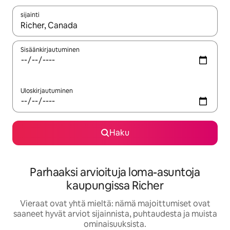
sijainti
Kun tulokset ovat saatavilla, navigoi ylös- ja alas-nuolinäppäimi
Sisäänkirjautuminen
Uloskirjautuminen
Haku
Parhaaksi arvioituja loma-asuntoja
kaupungissa Richer
Vieraat ovat yhtä mieltä: nämä majoittumiset ovat
saaneet hyvät arviot sijainnista, puhtaudesta ja muista
ominaisuuksista.