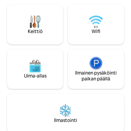
sisätilat ja kauniit 
muualla työskenteleville, opiskelijoille,
suunniteltu yhtei
perheensä luo palaaville vierailijoille tai
mukavuuteen ja 
niille, jotka tarvitsevat tilapäistä
muistojen luomiseen. Nauti viiht
majoitusta talojen välillä. Koe
iltoista tulen ääre
pikkukaupungin viehätysvoima
verannalla ja tilavis
Keittiö
Wifi
suurkaupungin mukavuuksilla.
rentoutua, virkisty
arjesta.
Ilmainen pysäköinti
Uima-allas
paikan päällä
Ilmastointi