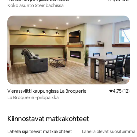
Koko asunto Steinbachissa
Vierassviitti kaupungissa La Broquerie
Keskimääräine
4,75 (12)
La Broquerie -piilopaikka
Kiinnostavat matkakohteet
Lähellä sijaitsevat matkakohteet
Lähellä olevat suosituimma