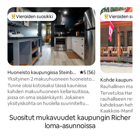
Vieraiden suosikki
Vieraiden suosi
Vieraiden suosikkien parhaimmistoa
Vieraiden suosik
Huoneisto kaupungissa Steinba
Keskimääräinen arvio 5/5, 5
5 (56)
ch
Yksityinen 2 makuuhuoneen huoneisto
Kohde kaupungiss
pysäköintipaikalla
Tunne olosi kotoisaksi tässä kauniissa
Rauhallinen maase
kahden makuuhuoneen kellarisuitissa,
urheilukentällä
Tervetuloa Harana 
jossa on oma sisäänkäynti. Jokainen
rauhalliseen retriit
yksityiskohta on huolella suunniteltu
kahdeksan hehtaar
mukavuuttasi ja helppoutta varten. Siinä
Kaakkois-Manitobassa. Tämä
on moderni, täysin varustettu keittiö,
Suositut mukavuudet kaupungin Richer
kohde sopii täydell
joka sopii täydellisesti lyhyisiin ja pitkiin
ryhmämatkoihin ta
loma-asunnoissa
majoittumisiin, hotellilaatuiset vuoteet ja
viikonloppuun luo
vuodevaatteet, USB-latausportit ja
tilaa jopa 16 vieraa
kallistuva nahkasohva. Ihanteellinen