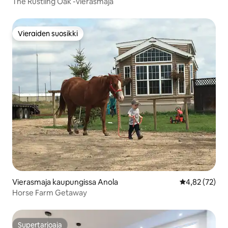
The Rustling Oak -vierasmaja
Vieraiden suosikki
Vieraiden suosikki
Vierasmaja kaupungissa Anola
Keskimääräine
4,82 (72)
Horse Farm Getaway
Supertarjoaja