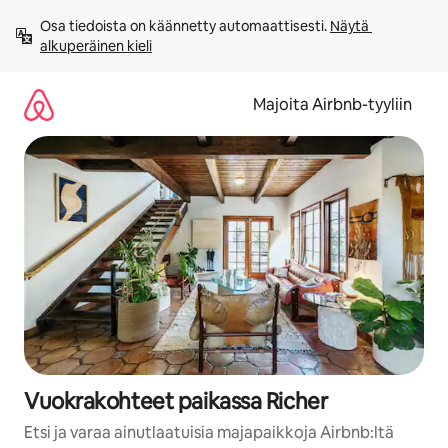
Jätä
Osa tiedoista on käännetty automaattisesti. 
Näytä 
sisältö
alkuperäinen kieli
väliin
Majoita Airbnb-tyyliin
Vuokrakohteet paikassa Richer
Etsi ja varaa ainutlaatuisia majapaikkoja Airbnb:ltä