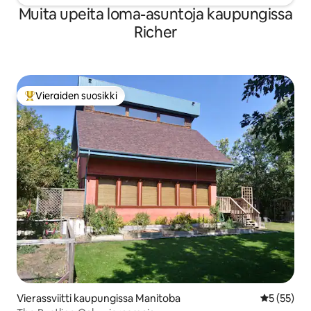
Muita upeita loma-asuntoja kaupungissa
Richer
Vieraiden suosikki
Vieraiden suosikkien parhaimmistoa
Vierassviitti kaupungissa Manitoba
Keskimäärä
5 (55)