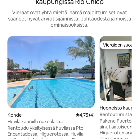
kaupungissa Río Chico
Vieraat ovat yhtä mieltä: nämä majoittumiset ovat
saaneet hyvät arviot sijainnista, puhtaudesta ja muista
ominaisuuksista.
Vieraiden suosikk
Vieraiden suosikk
Huoneisto kaupun
rote
Rentoutumista ja
Kohde
Keskimääräinen arvio 4,75/5, 
4,75 (4)
huoneisto Puerto
Pakene Puerto En
Huvila kauniilla näköalalla
ainutlaatuiseen ym
Higuerotessa/Pto Enchantadossa
Rentoudu yksityisessä huvilassa Pto
Higueroten arvost
Encantadossa, Higuerotessa. Huvila
Tämä huoneisto ta