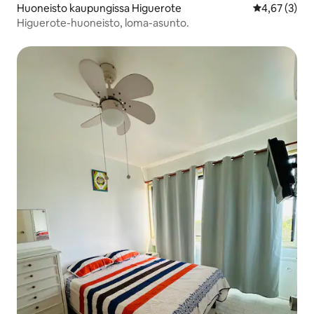
Huoneisto kaupungissa Higuerote
Keskimääräin
4,67 (3)
Higuerote-huoneisto, loma-asunto.