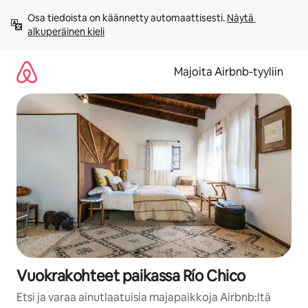
Jätä
Osa tiedoista on käännetty automaattisesti. 
Näytä 
sisältö
alkuperäinen kieli
väliin
Majoita Airbnb-tyyliin
Vuokrakohteet paikassa Río Chico
Etsi ja varaa ainutlaatuisia majapaikkoja Airbnb:ltä