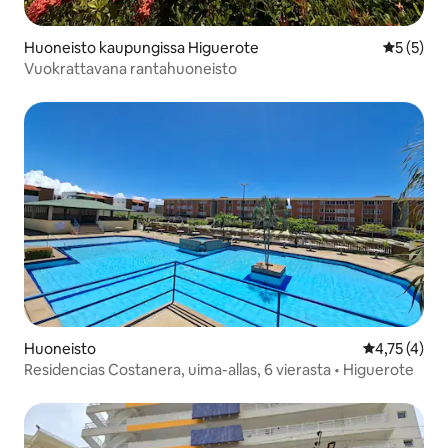
Huoneisto kaupungissa Higuerote
Keskimäär
5 (5)
Vuokrattavana rantahuoneisto
Huoneisto
Keskimääräin
4,75 (4)
Residencias Costanera, uima-allas, 6 vierasta • Higuerote