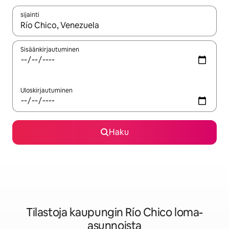
sijainti
Kun tulokset ovat saatavilla, navigoi ylös- ja alas-nuolinäppäimi
Sisäänkirjautuminen
Uloskirjautuminen
Haku
Tilastoja kaupungin Río Chico loma-
asunnoista