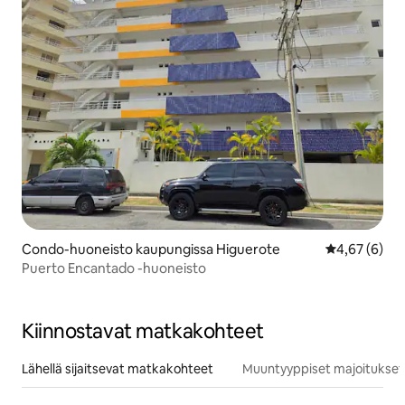
Condo-huoneisto kaupungissa Higuerote
Keskimääräin
4,67 (6)
Puerto Encantado -huoneisto
Kiinnostavat matkakohteet
Lähellä sijaitsevat matkakohteet
Muuntyyppiset majoitukset