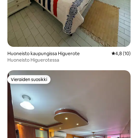
Huoneisto kaupungissa Higuerote
Keskimääräin
4,8 (10)
Huoneisto Higuerotessa
Vieraiden suosikki
Vieraiden suosikki