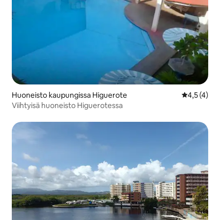
Huoneisto kaupungissa Higuerote
Keskimääräi
4,5 (4)
Viihtyisä huoneisto Higuerotessa