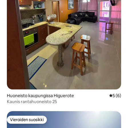
Huoneisto kaupungissa Higuerote
Keskimäär
5 (6)
Kaunis rantahuoneisto 25
Vieraiden suosikki
Vieraiden suosikki