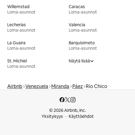
Willemstad
Caracas
Loma-asunnot
Loma-asunnot
Lecherías
Valencia
Loma-asunnot
Loma-asunnot
La Guaira
Barquisimeto
Loma-asunnot
Loma-asunnot
St. Michiel
Näytä lisää
Loma-asunnot
Airbnb
Venezuela
Miranda
Páez
Río Chico
© 2026 Airbnb, Inc.
Yksityisyys
Käyttöehdot