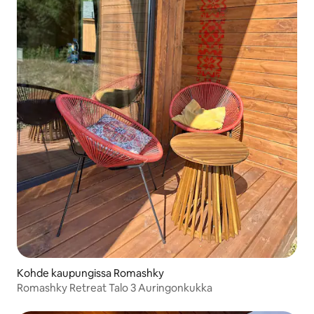
Kohde kaupungissa Romashky
Romashky Retreat Talo 3 Auringonkukka