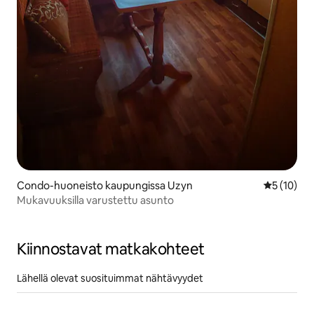
Condo-huoneisto kaupungissa Uzyn
Keskimäärä
5 (10)
Mukavuuksilla varustettu asunto
Kiinnostavat matkakohteet
Lähellä olevat suosituimmat nähtävyydet