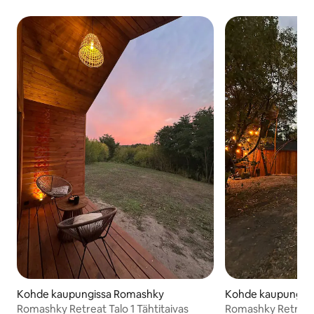
Kohde kaupungissa Romashky
Kohde kaupungis
Romashky Retreat Talo 1 Tähtitaivas
Romashky Retreat 