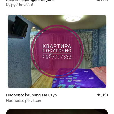
Kylpylä keväällä
Huoneisto kaupungissa Uzyn
Keskimäär
5 (9)
Huoneisto päivittäin