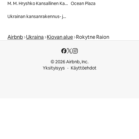
M. M. Hryshko Kansallinen Kasvitieteellinen Puutarha
Ocean Plaza
Ukrainan kansanrakennus- ja kansanperinteiden kansallismuseo
Airbnb
Ukraina
Kiovan alue
Rokytne Raion
© 2026 Airbnb, Inc.
Yksityisyys
Käyttöehdot