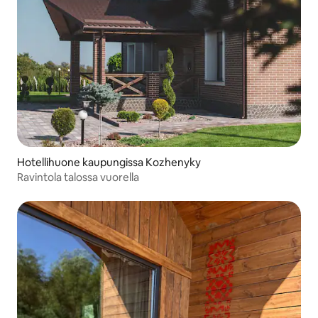
Hotellihuone kaupungissa Kozhenyky
Ravintola talossa vuorella