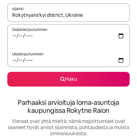
sijainti
Kun tulokset ovat saatavilla, navigoi ylös- ja alas-nuolinäppäimi
Sisäänkirjautuminen
Uloskirjautuminen
Haku
Parhaaksi arvioituja loma-asuntoja
kaupungissa Rokytne Raion
Vieraat ovat yhtä mieltä: nämä majoittumiset ovat
saaneet hyvät arviot sijainnista, puhtaudesta ja muista
ominaisuuksista.