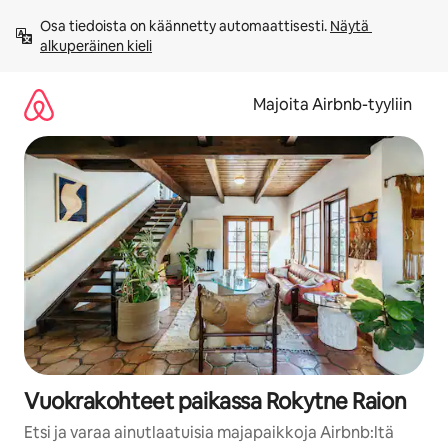
Jätä
Osa tiedoista on käännetty automaattisesti. 
Näytä 
sisältö
alkuperäinen kieli
väliin
Majoita Airbnb-tyyliin
Vuokrakohteet paikassa Rokytne Raion
Etsi ja varaa ainutlaatuisia majapaikkoja Airbnb:ltä