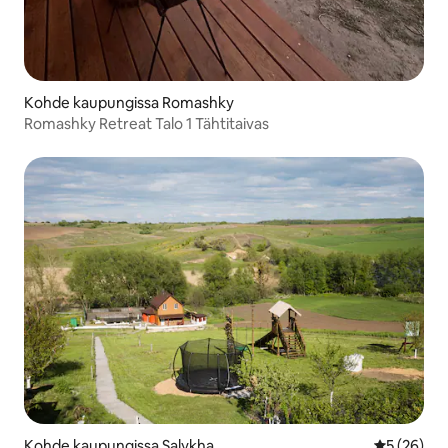
Kohde kaupungissa Romashky
Romashky Retreat Talo 1 Tähtitaivas
Kohde kaupungissa Salykha
Keskimäärä
5 (26)