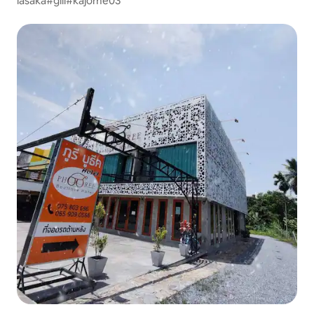
lasaka#gill#kajome03