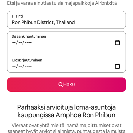
Etsi ja varaa ainutlaatuisia majapaikkoja Airbnb:ltä
sijainti
Kun tulokset ovat saatavilla, navigoi ylös- ja alas-nuolinäppäimi
Sisäänkirjautuminen
Uloskirjautuminen
Haku
Parhaaksi arvioituja loma-asuntoja
kaupungissa Amphoe Ron Phibun
Vieraat ovat yhtä mieltä: nämä majoittumiset ovat
saaneet hyvät arviot sijainnista, puhtaudesta ja muista