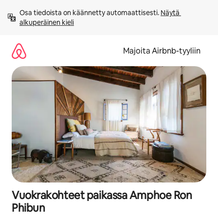
Jätä
Osa tiedoista on käännetty automaattisesti. 
Näytä 
sisältö
alkuperäinen kieli
väliin
Majoita Airbnb-tyyliin
Vuokrakohteet paikassa Amphoe Ron
Phibun