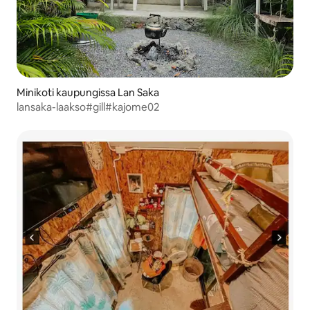
Minikoti kaupungissa Lan Saka
lansaka-laakso#gill#kajome02