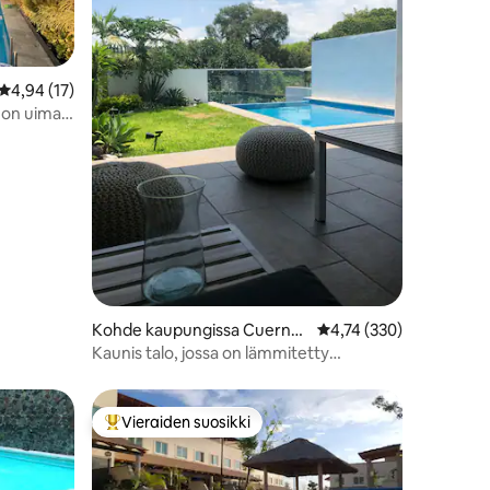
Keskimääräinen arvio 4,94/5, 17 arvostelua
4,94 (17)
 on uima-
Kohde kaupungissa Cuernav
Keskimääräinen arvio 4
4,74 (330)
aca Burgos
Kaunis talo, jossa on lämmitetty
yksityinen uima-allas
Vieraiden suosikki
istoa
Vieraiden suosikkien parhaimmistoa