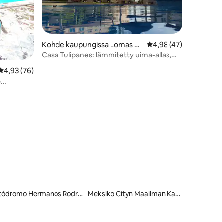
Kohde kaupungissa Lomas d
Keskimääräinen arvio 
4,98 (47)
el Manantial
Casa Tulipanes: lämmitetty uima-allas,
poreallas + kattoterassi
Keskimääräinen arvio 4,93/5, 76 arvostelua
4,93 (76)
o
Autódromo Hermanos Rodríguez
Meksiko Cityn Maailman Kauppakeskus