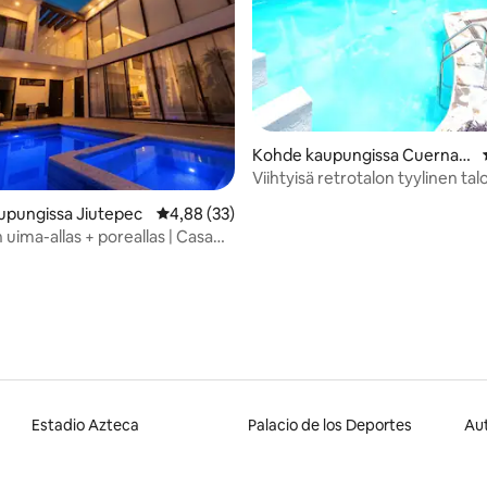
,89/5, 45 arvostelua
Kohde kaupungissa Cuernav
aca Burgos
Viihtyisä retrotalon tyylinen tal
vartioidulla alueella
upungissa Jiutepec
Keskimääräinen arvio 4,88/5, 33 arvostelua
4,88 (33)
 uima-allas + poreallas | Casa
ernavaca
Estadio Azteca
Palacio de los Deportes