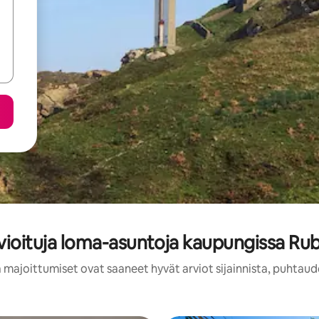
vioituja loma-asuntoja kaupungissa Ru
 majoittumiset ovat saaneet hyvät arviot sijainnista, puhtaud