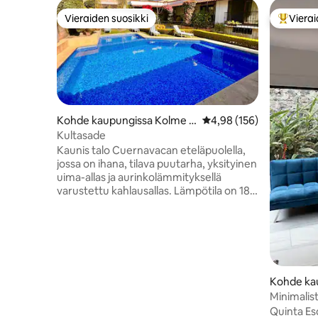
Vieraiden suosikki
Vierai
Vieraiden suosikki
Vieraide
Kohde kaupungissa Kolme T
Keskimääräinen arvio 4,
4,98 (156)
oukokuuta
Kultasade
Kaunis talo Cuernavacan eteläpuolella,
jossa on ihana, tilava puutarha, yksityinen
uima-allas ja aurinkolämmityksellä
varustettu kahlausallas. Lämpötila on 18–
25 °C (64–77 °F) talvella ja 28–34 °C (82–
93 °F) kesällä. Kohteessa on turvaportti
lapsia ja lemmikkejä varten. Palapa, jossa
on 55 tuuman älytelevisio, grilli, uuni ja
tilavat tilat, jotta voit nauttia ajasta
perheen ja/tai ystävien kanssa.
Kohde ka
Yksityinen pysäköinti 5 autolle.
ec
Minimalist
Kylpyhuoneissa on luonnonvalo, ja
Quinta Es
pääkylpyhuoneessa on oma poreallas.