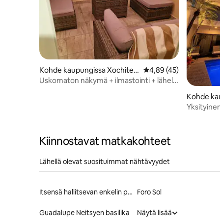
Kohde kaupungissa Xochitep
Keskimääräinen arvio 4
4,89 (45)
ec
Uskomaton näkymä + ilmastointi + lähellä
Cuernavacaa
Kohde ka
Yksityinen
Tulum Cu
Kiinnostavat matkakohteet
Lähellä olevat suosituimmat nähtävyydet
Itsensä hallitsevan enkelin patsas
Foro Sol
Guadalupe Neitsyen basilika
Näytä lisää