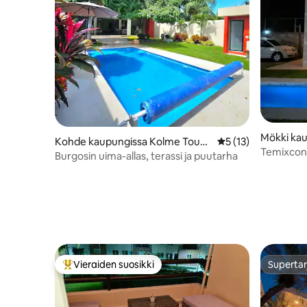
Mökki kau
Kohde kaupungissa Kolme Touko
Keskimääräinen arv
5 (13)
entro
Temixcon
kuuta
Burgosin uima-allas, terassi ja puutarha
Vieraiden suosikki
Supertar
Vieraiden suosikkien parhaimmistoa
Supertar