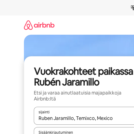
Jätä
sisältö
väliin
Vuokrakohteet paikassa
Rubén Jaramillo
Etsi ja varaa ainutlaatuisia majapaikkoja
Airbnb:ltä
sijainti
Kun tulokset ovat saatavilla, navigoi ylös- ja alas
Sisäänkirjautuminen