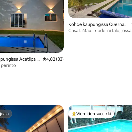
Kohde kaupungissa Cuernava
ca Burgos
Casa LiMau: moderni talo, jossa
allas ja puutarha
pungissa Acatlipa C
Keskimääräinen arvio 4,82/5, 33 arvostelua
4,82 (33)
io 5/5, 13 arvostelua
 perintö
joaja
Vieraiden suosikki
joaja
Vieraiden suosikkien parhaimm