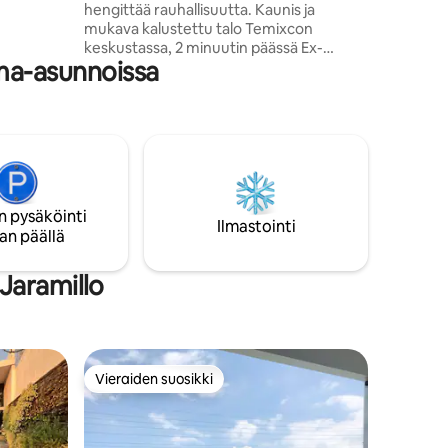
hengittää rauhallisuutta. Kaunis ja
losi
mukava kalustettu talo Temixcon
ille,
keskustassa, 2 minuutin päässä Ex-
ystävien
ma-asunnoissa
Hacienda de Temixcon kylpylästä ja IER-
UNAMista, 15 minuutin päässä
paikalliselta lentokentältä. Talossa on ✓2
makuuhuonetta, ✓olohuone✓, ✓keittiö,
✓patio, ✓1 pysäköintipaikka, yhteisiä
alueita: uima-allas, ✓palapa ja
✓puutarha, käytettävissä klo 22.00 asti
kohtuullisen kovaäänisen musiikin
n pysäköinti
kanssa. ✓Yksinoikeudella perheille. Meillä
Ilmastointi
an päällä
on kotitoimistoon sopiva ✓internet.
Jaramillo
Vieraiden suosikki
istoa
Vieraiden suosikki