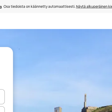
Osa tiedoista on käännetty automaattisesti. 
Näytä alkuperäinen kie
-nuolinäppäimillä tai tutustu koskettamalla tai pyyhkäisemällä.