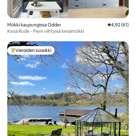
Mökki kaupungissa Odder
Keskimääräine
4,92 (61)
Kesä Rude - Pieni viihtyisä kesämökki
Vieraiden suosikki
Vieraiden suosikkien parhaimmistoa