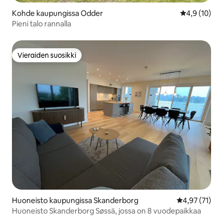
Kohde kaupungissa Odder
Keskimääräin
4,9 (10)
Pieni talo rannalla
Vieraiden suosikki
Vieraiden suosikki
Huoneisto kaupungissa Skanderborg
Keskimääräine
4,97 (71)
Huoneisto Skanderborg Søssä, jossa on 8 vuodepaikkaa