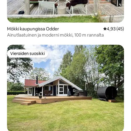
Mökki kaupungissa Odder
Keskimääräine
4,93 (45)
Ainutlaatuinen ja moderni mökki, 100 m rannalta
Vieraiden suosikki
Vieraiden suosikki