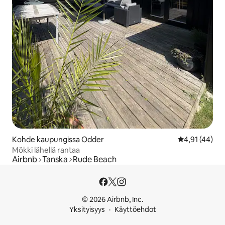
Kohde kaupungissa Odder
Keskimääräine
4,91 (44)
Mökki lähellä rantaa
Airbnb
Tanska
Rude Beach
© 2026 Airbnb, Inc.
Yksityisyys
Käyttöehdot