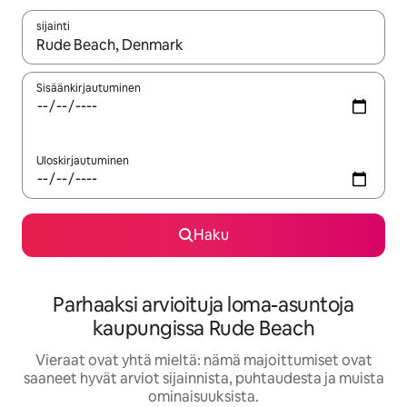
sijainti
Kun tulokset ovat saatavilla, navigoi ylös- ja alas-nuolinäppäimi
Sisäänkirjautuminen
Uloskirjautuminen
Haku
Parhaaksi arvioituja loma-asuntoja
kaupungissa Rude Beach
Vieraat ovat yhtä mieltä: nämä majoittumiset ovat
saaneet hyvät arviot sijainnista, puhtaudesta ja muista
ominaisuuksista.