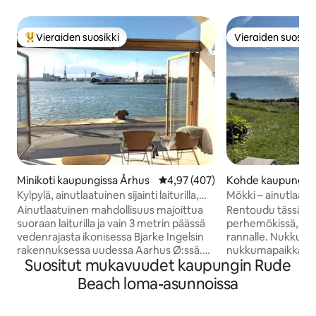
Vieraiden suosikki
Vieraiden suosikk
Vieraiden suosikkien parhaimmistoa
Vieraiden suosikk
Minikoti kaupungissa Århus
Keskimääräinen arvio 4,97/5, 40
4,97 (407)
Kohde kaupungis
Kylpylä, ainutlaatuinen sijainti laiturilla,
Mökki – ainutlaatu
pysäköintipaikka
Ainutlaatuinen mahdollisuus majoittua
Rentoudu tässä ai
suoraan laiturilla ja vain 3 metrin päässä
perhemökissä, jos
vedenrajasta ikonisessa Bjarke Ingelsin
rannalle. Nukkuu 4 mukavaa
rakennuksessa uudessa Aarhus Ø:ssä.
nukkumapaikkaa (s
Suositut mukavuudet kaupungin Rude
WiFi ja yksityinen pysäköintipaikka
yhden hengen vuode
sisältyvät. Hyvällä säällä
tai teini-ikäiselle. +4 vieraalle 100
Beach loma-asunnoissa
satamakävelyreitti on aivan ulkopuolella
DKK/yö/henkilö, joten pääsy kahteen
hyvin käyty. Mukava ja hyvin
lisärakennukseen,