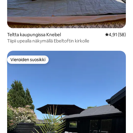
Teltta kaupungissa Knebel
Keskimääräine
4,91 (58)
Tiipii upealla näkymällä Ebeltoftin kirkolle
Vieraiden suosikki
Vieraiden suosikki