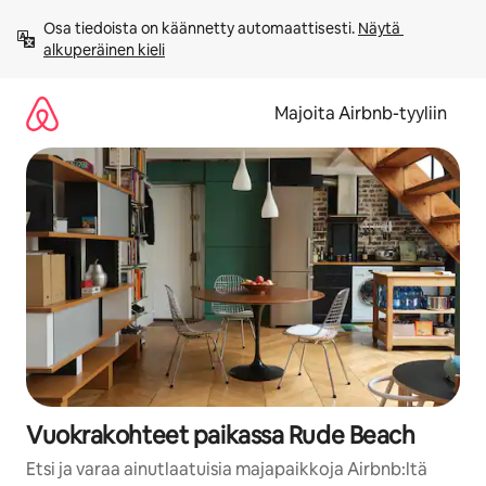
Jätä
Osa tiedoista on käännetty automaattisesti. 
Näytä 
sisältö
alkuperäinen kieli
väliin
Majoita Airbnb-tyyliin
Vuokrakohteet paikassa Rude Beach
Etsi ja varaa ainutlaatuisia majapaikkoja Airbnb:ltä