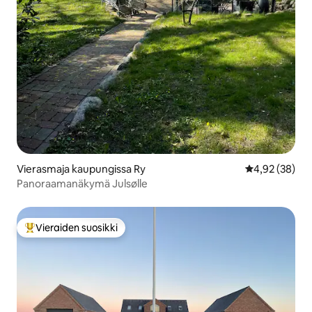
Vierasmaja kaupungissa Ry
Keskimääräine
4,92 (38)
Panoraamanäkymä Julsølle
Vieraiden suosikki
Vieraiden suosikkien parhaimmistoa