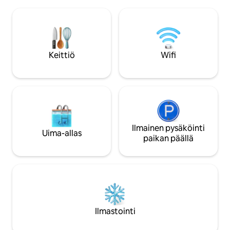
hyödynnetty kylpylä, jossa on
on parivuode. Kaik
parvekkeet. Fantastinen,
nukkumapaikkaa. R
eteläpuoleinen, 180 asteen
rauhallinen viehäty
panoraamanäkymä veteen, satamaan ja
henkilökohtainen 
kaupungin taivaanrantaan. Pieni asunto
merelle, puolivaike
parhaimmillaan – täydellinen
ulkopuolella. Ihant
Keittiö
Wifi
pariskunnille tai liikematkailijoille.
luovaan retriittiin (
Keittokomero vedenkeittimellä ja
on näkymä merelle,
jääkaapilla - ei mahdollista valmistaa
lämmintä ruokaa.
Ilmainen pysäköinti
Uima-allas
paikan päällä
Ilmastointi