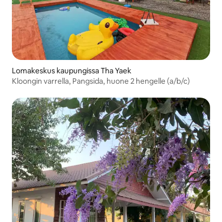
Lomakeskus kaupungissa Tha Yaek
Kloongin varrella, Pangsida, huone 2 hengelle (a/b/c)