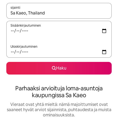
sijainti
Kun tulokset ovat saatavilla, navigoi ylös- ja alas-nuolinäppäimi
Sisäänkirjautuminen
Uloskirjautuminen
Haku
Parhaaksi arvioituja loma-asuntoja
kaupungissa Sa Kaeo
Vieraat ovat yhtä mieltä: nämä majoittumiset ovat
saaneet hyvät arviot sijainnista, puhtaudesta ja muista
ominaisuuksista.