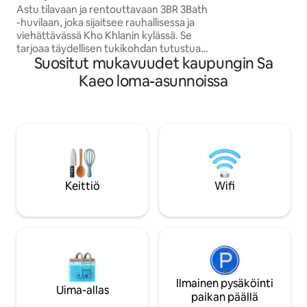
Nakhon District
kansallispuistoa!
Astu tilavaan ja rentouttavaan 3BR 3Bath
-huvilaan, joka sijaitsee rauhallisessa ja
viehättävässä Kho Khlanin kylässä. Se
tarjoaa täydellisen tukikohdan tutustua
Suositut mukavuudet kaupungin Sa
henkeäsalpaavaan Ta Phrayan
alueeseen ja sen ihmeisiin. Huvilan
Kaeo loma-asunnoissa
moderni suunnittelu, rauhoittavat tilat ja
rikas mukavuuslista täyttävät kaikki
tarpeesi. ✔ 3 mukavaa makuuhuonetta
✔ Olohuone ja meditaatiohuone ✔
Täysin varustettu keittiö ✔ Piha
(ruokailu, Tiki Hut) ✔ Työtilat ✔
Älytelevisio ✔ Nopea wifi ✔
Pesukone/kuivausrumpu ✔ Ilmainen
Keittiö
Wifi
pysäköinti Lisätietoja alta!
Ilmainen pysäköinti
Uima-allas
paikan päällä