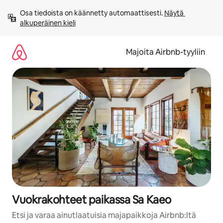
Jätä
Osa tiedoista on käännetty automaattisesti. 
Näytä 
sisältö
alkuperäinen kieli
väliin
Majoita Airbnb-tyyliin
Vuokrakohteet paikassa Sa Kaeo
Etsi ja varaa ainutlaatuisia majapaikkoja Airbnb:ltä