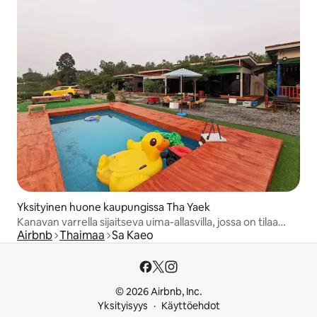
Yksityinen huone kaupungissa Tha Yaek
Kanavan varrella sijaitseva uima-allasvilla, jossa on tilaa
Airbnb
Thaimaa
Sa Kaeo
kahdelle hengelle
© 2026 Airbnb, Inc.
Yksityisyys
Käyttöehdot