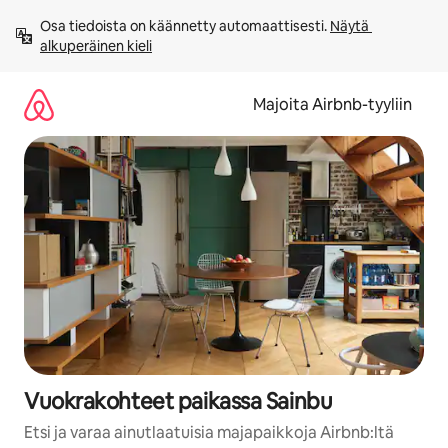
Jätä
Osa tiedoista on käännetty automaattisesti. 
Näytä 
sisältö
alkuperäinen kieli
väliin
Majoita Airbnb-tyyliin
Vuokrakohteet paikassa Sainbu
Etsi ja varaa ainutlaatuisia majapaikkoja Airbnb:ltä