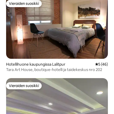
Vieraiden suosikki
Vieraiden suosikki
Hotellihuone kaupungissa Lalitpur
Keskimäärä
5 (46)
Tara Art House, boutique-hotelli ja taidekeskus nro 202
Vieraiden suosikki
Vieraiden suosikki