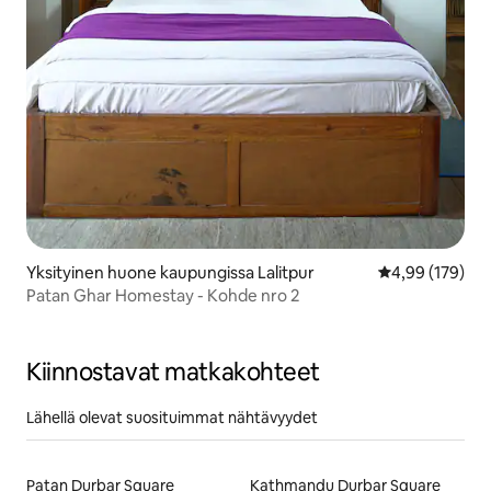
Yksityinen huone kaupungissa Lalitpur
Keskimääräinen
4,99 (179)
Patan Ghar Homestay - Kohde nro 2
Kiinnostavat matkakohteet
Lähellä olevat suosituimmat nähtävyydet
Patan Durbar Square
Kathmandu Durbar Square