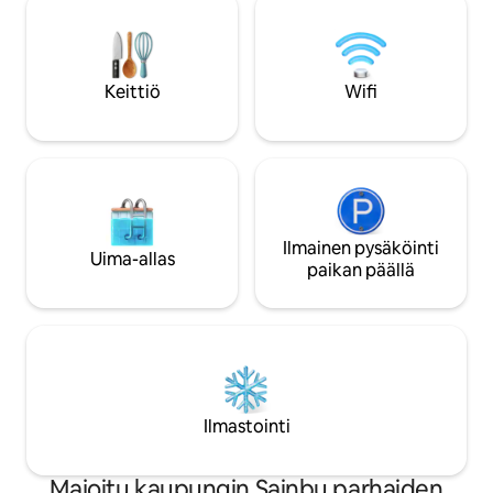
Täydellinen: - perheet - pariskunnat -
(lukuun ottamatt
liikematkailijat – Pitkät ja lyhyet
kohdetta). Vieraille on oma yksityinen
majoitukset - Yksin matkustavat
parveke, josta on 
Majoittajana toimii Voyage Villa, joka
terassille. Se on i
tarjoaa rauhallisia ja hyvin hoidettuja
Keittiö
Wifi
nauttia raittiista i
majoituksia Katmandun laaksossa.
kahvia tai rauhall
ennen kuin lähdet
Katmandua.
Ilmainen pysäköinti
Uima-allas
paikan päällä
Ilmastointi
Majoitu kaupungin Sainbu parhaiden