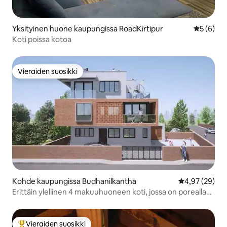
Yksityinen huone kaupungissa RoadKirtipur
Keskimäär
5 (6)
Koti poissa kotoa
Vieraiden suosikki
Vieraiden suosikki
Kohde kaupungissa Budhanilkantha
Keskimääräine
4,97 (29)
Erittäin ylellinen 4 makuuhuoneen koti, jossa on poreallas
ja ilmastointi
Vieraiden suosikki