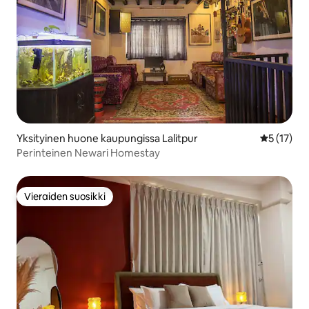
Yksityinen huone kaupungissa Lalitpur
Keskimäärä
5 (17)
Perinteinen Newari Homestay
Vieraiden suosikki
Vieraiden suosikki