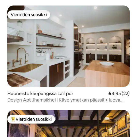
Vieraiden suosikki
Vieraiden suosikki
Huoneisto kaupungissa Lalitpur
Keskimääräine
4,95 (22)
Design Apt Jhamsikhel | Kävelymatkan päässä + luova
keskus
Vieraiden suosikki
Vieraiden suosikkien parhaimmistoa