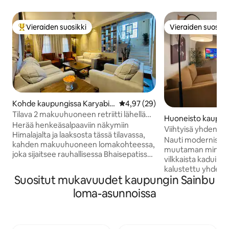
Vieraiden suosikki
Vieraiden suosikk
Vieraiden suosikkien parhaimmistoa
Vieraiden suosikk
Kohde kaupungissa Karyabin
Keskimääräinen arvio 4,97/5, 2
4,97 (29)
ayak
Tilava 2 makuuhuoneen retriitti lähellä
Huoneisto kaupun
Patania | Näkymät Himalajalle
Herää henkeäsalpaaviin näkymiin
du
Viihtyisä yhden 
Himalajalta ja laaksosta tässä tilavassa,
studiohuoneisto, j
Nauti modernista 
kahden makuuhuoneen lomakohteessa,
Thamel
muutaman minuuti
joka sijaitsee rauhallisessa Bhaisepatissa,
vilkkaista kaduista
yhdessä Lalitpurin rauhallisimmista
kalustettu yhde
asuinalueista Katmandun laaksossa.
Suositut mukavuudet kaupungin Sainbu
studiohuoneisto t
Makuuhuoneissa on ilmastointi. Kohde
mukavuutta että k
loma-asunnoissa
sijaitsee poissa vilkkaiden katujen
kaupungin helppo
melusta mutta lähellä Patania ja
alueista. Jos tämä kohde on varattu,
Katmandun keskustaa, ja se tarjoaa
tutustu muihin koh
mukavuutta, yksityisyyttä ja kätevyyttä.
sijaitsevat samas