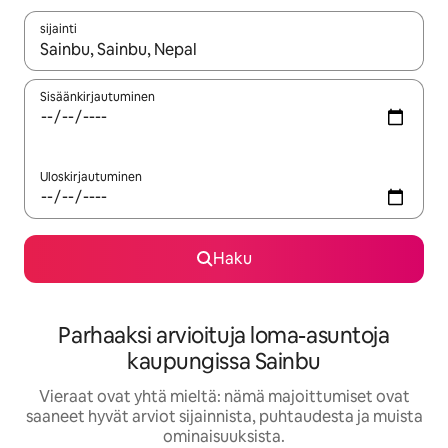
sijainti
Kun tulokset ovat saatavilla, navigoi ylös- ja alas-nuolinäppäimi
Sisäänkirjautuminen
Uloskirjautuminen
Haku
Parhaaksi arvioituja loma-asuntoja
kaupungissa Sainbu
Vieraat ovat yhtä mieltä: nämä majoittumiset ovat
saaneet hyvät arviot sijainnista, puhtaudesta ja muista
ominaisuuksista.