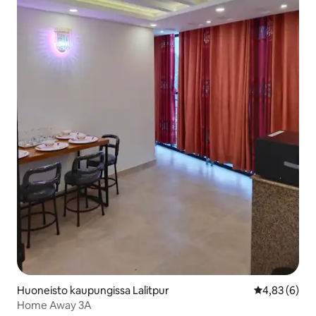
Huoneisto kaupungissa Lalitpur
Keskimääräin
4,83 (6)
Home Away 3A