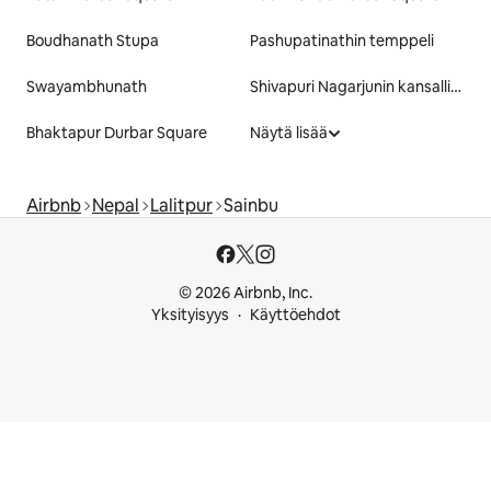
Boudhanath Stupa
Pashupatinathin temppeli
Swayambhunath
Shivapuri Nagarjunin kansallispuisto
Bhaktapur Durbar Square
Näytä lisää
Airbnb
Nepal
Lalitpur
Sainbu
© 2026 Airbnb, Inc.
Yksityisyys
Käyttöehdot