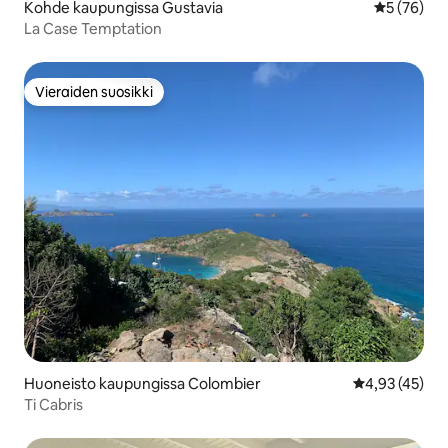
Kohde kaupungissa Gustavia
Keskimäärä
5 (76)
La Case Temptation
Vieraiden suosikki
Vieraiden suosikki
Huoneisto kaupungissa Colombier
Keskimääräine
4,93 (45)
Ti Cabris