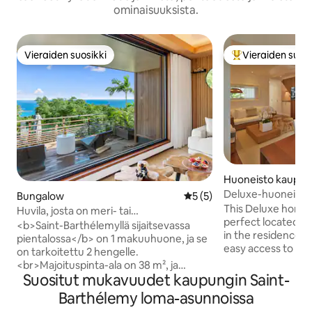
ominaisuuksista.
Vieraiden suosikki
Vieraiden suosi
Vieraiden suosikki
Vieraiden suosik
Huoneisto kaupun
Deluxe-huoneisto
Bungalow
Keskimääräinen arvio 5/5, 
5 (5)
This Deluxe home 
Huvila, josta on meri- tai
perfect located in
valtamerinäkymä ja jossa on oma
<b>Saint-Barthélemyllä sijaitsevassa
in the residence "L
pulahdusallas
pientalossa</b> on 1 makuuhuone, ja se
easy access to all 
on tarkoitettu 2 hengelle.
minuutin kävelymat
<br>Majoituspinta-ala on 38 m², ja
Guerite, Gypseaan
Suositut mukavuudet kaupungin Saint-
talosta on näkymät rantaviivalle ja
Hoteliin. Kauppojen, baarien ja
puutarhaan. <br>Majoituspaikka on
Barthélemy loma-asunnoissa
ravintoloiden ymp
varustettu seuraavilla asioilla: puutarha,