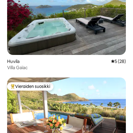
Huvila
Keskimäärä
5 (28)
Villa Gaïac
Vieraiden suosikki
Vieraiden suosikkien parhaimmistoa