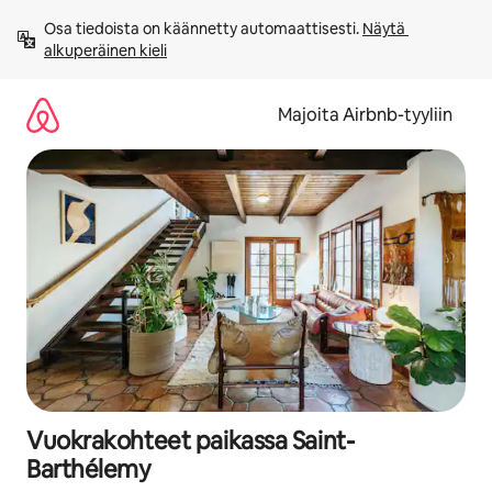
Jätä
Osa tiedoista on käännetty automaattisesti. 
Näytä 
sisältö
alkuperäinen kieli
väliin
Majoita Airbnb-tyyliin
Vuokrakohteet paikassa Saint-
Barthélemy