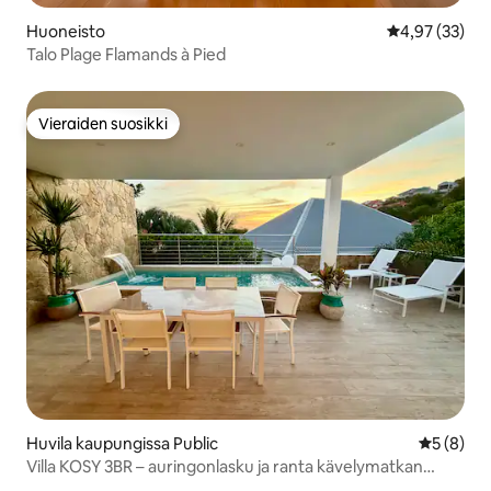
Huoneisto
Keskimääräine
4,97 (33)
Talo Plage Flamands à Pied
Vieraiden suosikki
Vieraiden suosikki
Huvila kaupungissa Public
Keskimäär
5 (8)
Villa KOSY 3BR – auringonlasku ja ranta kävelymatkan
päässä