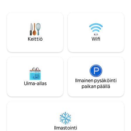
vilkas ja voi olla me
puutarhakalusteet, aidattu puutarha, 10
Tämä huoneisto on 
m²:n terassi, silitysrauta, tallelokero,
jotka rakastavat animaat
internet (Wi-Fi), hiustenkuivaaja,
on yksi pysäköinti
parveke, lämpöpumppu, ilmastointi,
pysäköintipaikkaa e
yksityinen uima-allas, lämmitettävä
yksityinen uima-allas, ulkopysäköinti
samassa rakennuksessa, 1 sähköinen
Keittiö
Wifi
hyttysen torjuntalaite ja 2 televisiota.
Ilmainen pysäköinti
Uima-allas
paikan päällä
Ilmastointi