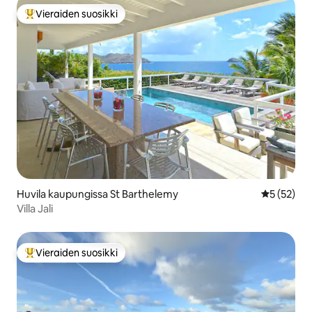
Vieraiden suosikki
Vieraiden suosikkien parhaimmistoa
Huvila kaupungissa St Barthelemy
Keskimäärä
5 (52)
Villa Jali
Vieraiden suosikki
Vieraiden suosikkien parhaimmistoa