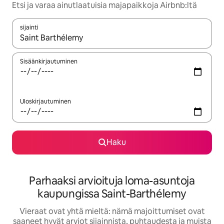
Etsi ja varaa ainutlaatuisia majapaikkoja Airbnb:ltä
sijainti
Kun tulokset ovat saatavilla, navigoi ylös- ja alas-nuolinäppäimi
Sisäänkirjautuminen
Uloskirjautuminen
Haku
Parhaaksi arvioituja loma-asuntoja
kaupungissa Saint-Barthélemy
Vieraat ovat yhtä mieltä: nämä majoittumiset ovat
saaneet hyvät arviot sijainnista, puhtaudesta ja muista