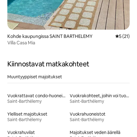
Kohde kaupungissa SAINT BARTHELEMY
Keskimäärä
5 (21)
Villa Casa Mia
Kiinnostavat matkakohteet
Muuntyyppiset majoitukset
Vuokrattavat condo-huoneistot
Vuokrakohteet, joihin voi tuoda lemmikin
Saint-Barthélemy
Saint-Barthélemy
Ylelliset majoitukset
Vuokrahuoneistot
Saint-Barthélemy
Saint-Barthélemy
Vuokrahuvilat
Majoitukset veden äärellä