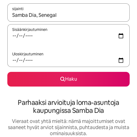
sijainti
Kun tulokset ovat saatavilla, navigoi ylös- ja alas-nuolinäppäimi
Sisäänkirjautuminen
Uloskirjautuminen
Haku
Parhaaksi arvioituja loma-asuntoja
kaupungissa Samba Dia
Vieraat ovat yhtä mieltä: nämä majoittumiset ovat
saaneet hyvät arviot sijainnista, puhtaudesta ja muista
ominaisuuksista.