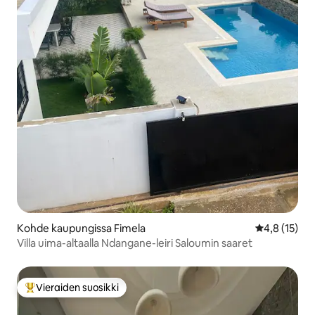
Kohde kaupungissa Fimela
Keskimääräin
4,8 (15)
Villa uima-altaalla Ndangane-leiri Saloumin saaret
Vieraiden suosikki
Vieraiden suosikkien parhaimmistoa