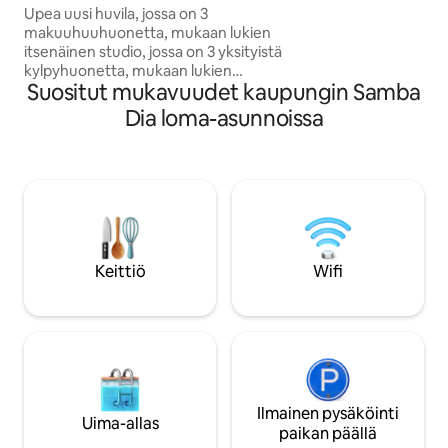
omistaja. Huvilan a
Upea uusi huvila, jossa on 3
arvostelusta). Erit
makuuhuuhuonetta, mukaan lukien
henkilökunta (Nab
itsenäinen studio, jossa on 3 yksityistä
pysynyt. Kohteeseen on tehty
kylpyhuonetta, mukaan lukien
muutoksia: LG-jääk
Suositut mukavuudet kaupungin Samba
vanhempien sviitti.💎 Suuri uima-allas,
ikkunat, 55 tuuman
jossa on upea upotettu olohuone sekä
Dia loma-asunnoissa
ilmastointilaittee
vuoteet ja lepotuolit. Suuri olohuone,
jossa on täysin varusteltu amerikkalainen
keittiö. Täysin ilmastoitu huvila.
Turvallinen asunto. Rauhallinen paikka
ilman naapureita unohtumatonta
lomaahtoa varten 🇸🇳 📍Helppo pääsy
30 minuutin päässä Blaise Diagnen
lentokentältä, Nguerignessä, 10
Keittiö
Wifi
minuutin päässä Somonen rannoilta ja 15
minuutin päässä Salysta.⭐️
Ilmainen pysäköinti
Uima-allas
paikan päällä