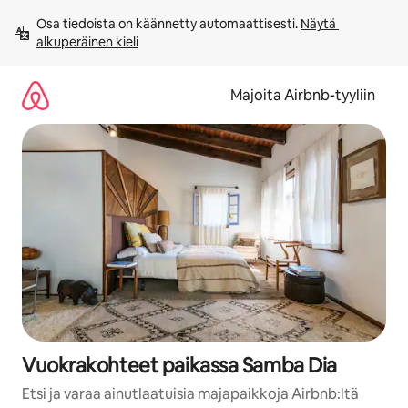
Jätä
Osa tiedoista on käännetty automaattisesti. 
Näytä 
sisältö
alkuperäinen kieli
väliin
Majoita Airbnb-tyyliin
Vuokrakohteet paikassa Samba Dia
Etsi ja varaa ainutlaatuisia majapaikkoja Airbnb:ltä