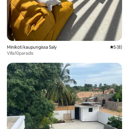
Minikoti kaupungissa Saly
Keskimäär
5 (8)
Villa10paradis