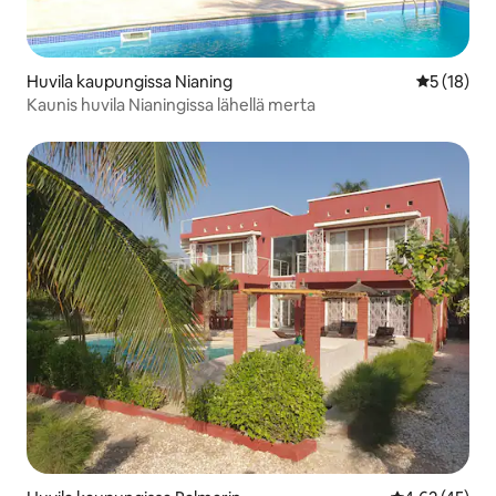
Huvila kaupungissa Nianing
Keskimäärä
5 (18)
Kaunis huvila Nianingissa lähellä merta