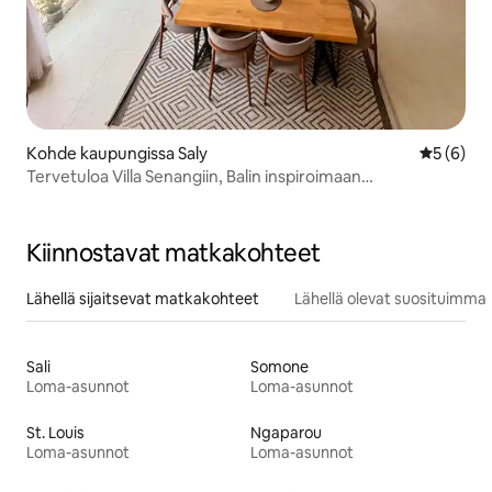
Kohde kaupungissa Saly
Keskimäär
5 (6)
Tervetuloa Villa Senangiin, Balin inspiroimaan
lomakohteeseen
Kiinnostavat matkakohteet
Lähellä sijaitsevat matkakohteet
Lähellä olevat suosituimma
Sali
Somone
Loma-asunnot
Loma-asunnot
St. Louis
Ngaparou
Loma-asunnot
Loma-asunnot