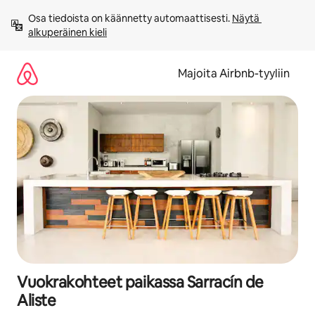
Jätä
Osa tiedoista on käännetty automaattisesti. 
Näytä 
sisältö
alkuperäinen kieli
väliin
Majoita Airbnb-tyyliin
Vuokrakohteet paikassa Sarracín de
Aliste