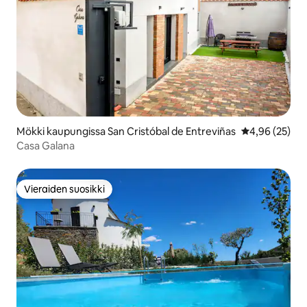
Mökki kaupungissa San Cristóbal de Entreviñas
Keskimääräine
4,96 (25)
Casa Galana
Vieraiden suosikki
Vieraiden suosikki