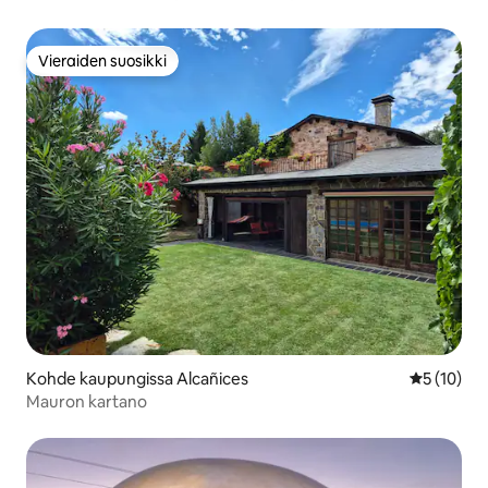
Vieraiden suosikki
Vieraiden suosikki
Kohde kaupungissa Alcañices
Keskimäärä
5 (10)
Mauron kartano