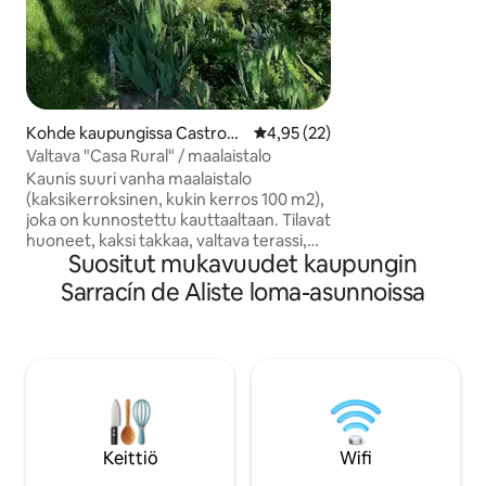
rentoutua amokissa
Kuvat ovat valaise
AINUTLAATUINEN,
MAASEUTUALUE, M
BRAGANÇAN KA
KESKUSTASSA. Lä
allasta voi käyttä
Kohde kaupungissa Castrove
Keskimääräinen arvio 4,95/5, 2
4,95 (22)
helmikuuhun asti.
rde de Campos
Valtava "Casa Rural" / maalaistalo
Kaunis suuri vanha maalaistalo
(kaksikerroksinen, kukin kerros 100 m2),
joka on kunnostettu kauttaaltaan. Tilavat
huoneet, kaksi takkaa, valtava terassi,
Suositut mukavuudet kaupungin
jossa täysin kalustettu ja suuri
maalaistalo (800 m2), jossa on vanhoja
Sarracín de Aliste loma-asunnoissa
lehmuksia ja monipuolinen kasvillisuus.
Kohteessa voi majoittua enintään 7
vuokralaista, ja siellä on 3 kahden hengen
huonetta ja 1 yhden hengen vuode
yläkerran käytävässä. Lämmitys ja
lämmin vesi. Lähistöllä erinomainen
Michelin-tähdellä palkittu ravintola
"Lera". Padelkenttä 100 metrin päässä ja
Keittiö
Wifi
julkinen uima-allas (kausiluonteinen).