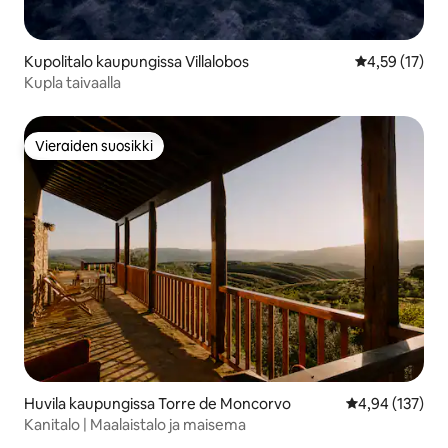
Kupolitalo kaupungissa Villalobos
Keskimääräine
4,59 (17)
Kupla taivaalla
Vieraiden suosikki
Vieraiden suosikki
Huvila kaupungissa Torre de Moncorvo
Keskimääräinen
4,94 (137)
Kanitalo | Maalaistalo ja maisema