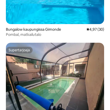
Bungalow kaupungissa Gimonde
Keskimääräine
4,97 (30)
Pombal, matkailutalo
Supertarjoaja
Supertarjoaja