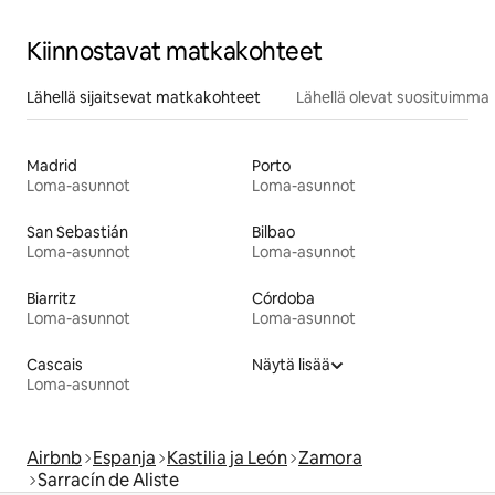
Kiinnostavat matkakohteet
Lähellä sijaitsevat matkakohteet
Lähellä olevat suosituimma
Madrid
Porto
Loma-asunnot
Loma-asunnot
San Sebastián
Bilbao
Loma-asunnot
Loma-asunnot
Biarritz
Córdoba
Loma-asunnot
Loma-asunnot
Cascais
Näytä lisää
Loma-asunnot
Airbnb
Espanja
Kastilia ja León
Zamora
Sarracín de Aliste