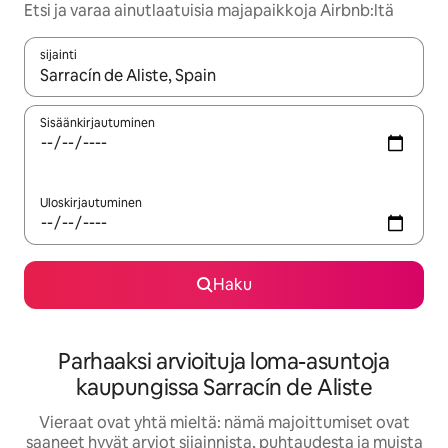
Etsi ja varaa ainutlaatuisia majapaikkoja Airbnb:ltä
sijainti
Kun tulokset ovat saatavilla, navigoi ylös- ja alas-nuolinäppäimi
Sisäänkirjautuminen
Uloskirjautuminen
Haku
Parhaaksi arvioituja loma-asuntoja
kaupungissa Sarracín de Aliste
Vieraat ovat yhtä mieltä: nämä majoittumiset ovat
saaneet hyvät arviot sijainnista, puhtaudesta ja muista