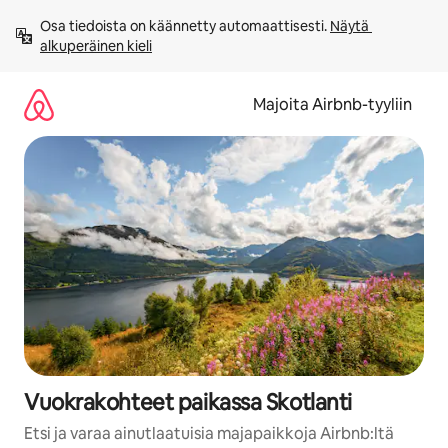
Jätä
Osa tiedoista on käännetty automaattisesti. 
Näytä 
sisältö
alkuperäinen kieli
väliin
Majoita Airbnb-tyyliin
Vuokrakohteet paikassa Skotlanti
Etsi ja varaa ainutlaatuisia majapaikkoja Airbnb:ltä