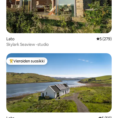
Lato
Keskimääräi
5 (279)
Skylark Seaview -studio
Vieraiden suosikki
Vieraiden suosikkien parhaimmistoa