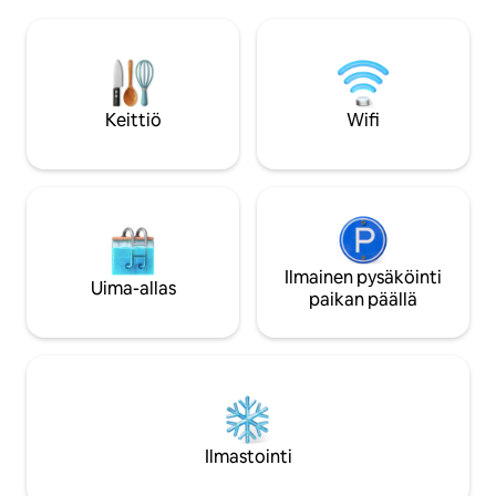
olohuone. Täysi aa
haluamasi päivät on varattu, tutustu
hintaan. Tämä Cairngormin
uuteen kohteeseemme The Pilot House,
kansallispuiston juu
Drimnin, joka on samalla 4 eekkerin
majapaikka on ihan
alueella. Keittiössä on leivänpaahdin,
pysähdyspaikka In
vedenkeitin, Tefal-halogeeniliesi,
Edinburghin välillä. Balmoral Castle
Keittiö
Wifi
yhdistetty uuni/mikroaaltouuni. Kaikki
Dunnottar Castle, 
kattilat ja pannut, lautaset, lasit ja
Andrews ovat lähellä. Tennis
ruokailuvälineet ovat käytettävissä.
saatavilla.
Sinun tarvitsee tuoda vain ruokaa.
Kannattaa hankkia matkalla, koska
Lochaline on lähin ostopaikka, joka on 8
mailin päässä. AirShip sijaitsee kauniilla,
syrjäisellä paikalla neljän eekkerin
Ilmainen pysäköinti
Uima-allas
alueella. Upeat näkymät ulottuvat Mullin
paikan päällä
salmen yli kohti Tobermorya Mullin
saarella ja ulos merelle kohti
Ardnamurchan Pointia.
Ilmastointi