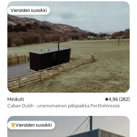
Vieraiden suosikki
Vieraiden suosikki
Minikoti
Keskimääräinen
4,96 (282)
Caban Dubh - unenomainen piilopaikka Perthshiressä
Vieraiden suosikki
Vieraiden suosikkien parhaimmistoa