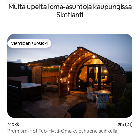
Muita upeita loma-asuntoja kaupungissa
Skotlanti
Vieraiden suosikki
Vieraiden suosikki
Mökki
Keskimäärä
5 (21)
Premium-Hot Tub-Hytti-Oma kylpyhuone suihkulla