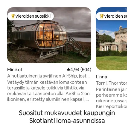
Vieraiden suosikki
Vieraiden suosi
Vieraiden suosikkien parhaimmistoa
Vieraiden suosik
Minikoti
Keskimääräinen arvio 4,94/5, 50
4,94 (504)
Ainutlaatuinen ja syrjäinen AirShip, josta
Linna
on henkeäsalpaavat näkymät ylämaalle
Vetäydy tämän kestävän lomakohteen
Torni, Thorntonin 
terassille ja katsele tuikkivia tähtikuvia
Perinteinen ja ren
mukavan tartaanpeiton alla. AirShip 2 on
perheemme kodin 
ikoninen, eristetty alumiininen kapseli,
rakennetussa skotl
jonka on suunnitellut Roderick James.
Kierreportaikon k
Kapselin sudenkorentoikkunoista on
Suositut mukavuudet kaupungin
tilasi koostuu kah
näkymät Sound of Mullille. Airship002 on
makuuhuoneesta ne
Skotlanti loma-asunnoissa
mukava, erikoinen ja viileä. Se ei
kahdessa kerrokses
teeskentele olevansa viiden tähden
siivessä, jossa on 
hotelli. Arvostelut kertovat tarinan. Jos