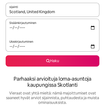
sijainti
Kun tulokset ovat saatavilla, navigoi ylös- ja alas-nuolinäppäimi
Sisäänkirjautuminen
Uloskirjautuminen
Haku
Parhaaksi arvioituja loma-asuntoja
kaupungissa Skotlanti
Vieraat ovat yhtä mieltä: nämä majoittumiset ovat
saaneet hyvät arviot sijainnista, puhtaudesta ja muista
ominaisuuksista.