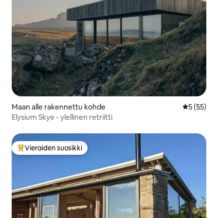
Maan alle rakennettu kohde
Keskimäärä
5 (55)
Elysium Skye - ylellinen retriitti
Vieraiden suosikki
Vieraiden suosikkien parhaimmistoa