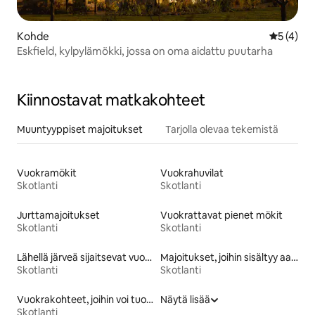
Kohde
Keskimäär
5 (4)
Eskfield, kylpylämökki, jossa on oma aidattu puutarha
Kiinnostavat matkakohteet
Muuntyyppiset majoitukset
Tarjolla olevaa tekemistä
Vuokramökit
Vuokrahuvilat
Skotlanti
Skotlanti
Jurttamajoitukset
Vuokrattavat pienet mökit
Skotlanti
Skotlanti
Lähellä järveä sijaitsevat vuokrakohteet
Majoitukset, joihin sisältyy aamiainen
Skotlanti
Skotlanti
Vuokrakohteet, joihin voi tuoda lemmikin
Näytä lisää
Skotlanti